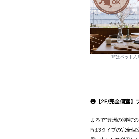
1Fはペット入
❷【2F/完全個室
まるで“豊洲の別宅”
Fは3タイプの完全