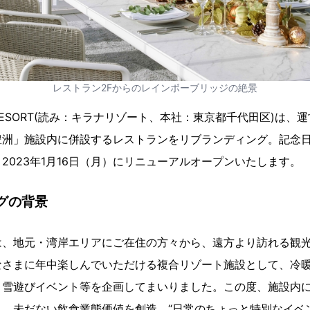
レストラン2Fからのレインボーブリッジの絶景
H RESORT(読み：キラナリゾート、本社：東京都千代田区)は
洲」施設内に併設するレストランをリブランディング。記念日
2023年1月16日（月）にリニューアルオープンいたします。
グの背景
は、地元・湾岸エリアにご在住の方々から、遠方より訪れる観
なさまに年中楽しんでいただける複合リゾート施設として、冷
、雪遊びイベント等を企画してまいりました。この度、施設内
も、未だない飲食業態価値を創造、“日常のちょっと特別なイベ