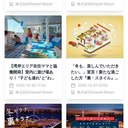
3日（土）・24日（日）に
スティバル”を3月23日
株式会社Kiranah Resort
株式会社Kiranah Resort
開催【キラナガーデン豊
（土）・24日（日）に開
洲】
催【キラナガーデン豊洲】
【湾岸エリア在住ママと協
「冬も、楽しんでいただき
働開発】室内に遊び場あ
たい。」宣言！新たな過ご
り！ “子ども連れ”と“わん
した方『裏・スタイル』の
ちゃん連れ”専用ルームの
予約を12月1日（金）から
2023-12-20 11:00
2023-12-01 13:00
予約を12月20日（水）か
開始：提供：1月4日
株式会社Kiranah Resort
株式会社Kiranah Resort
ら開始：提供：1月4日
（木）～2月29日（木）
（木）～2月29日（木）
【キラナガーデン豊洲】
【キラナガーデン豊洲】