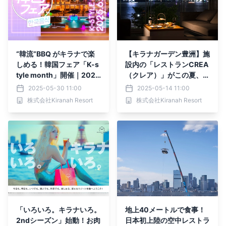
“韓流”BBQ がキラナで楽
【キラナガーデン豊洲】施
しめる！韓国フェア「K-s
設内の「レストランCREA
tyle month」開催｜2025
（クレア）」がこの夏、飲
年6月1日（日）～30日
食体験をアップデート＆メ
2025-05-30 11:00
2025-05-14 11:00
（月）【キラナガーデン豊
ニューリニューアル｜202
株式会社Kiranah Resort
株式会社Kiranah Resort
洲】
5年5月26日（月）より提
供開始
「いろいろ。キラナいろ。
地上40メートルで食事！
2ndシーズン」始動！お肉
日本初上陸の空中レストラ