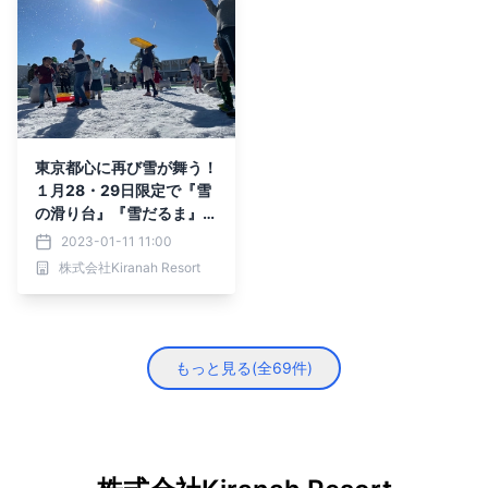
東京都心に再び雪が舞う！
１月28・29日限定で『雪
の滑り台』『雪だるま』が
登場する雪遊びイベント開
2023-01-11 11:00
催【キラナガーデン豊洲】
株式会社Kiranah Resort
もっと見る(全
69
件)