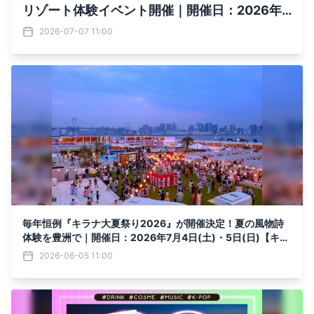
リゾート体験イベント開催｜開催日：2026年7
月11日(土)～8月30日(日)【キラナガーデン豊
2026-07-07 11:00
洲】
毎年恒例『キラナ大夏祭り2026』が開催決定！夏の風物詩
体験を豊洲で｜開催日：2026年7月4日(土)・5日(日)【キラ
ナガーデン豊洲】
2026-06-05 11:00