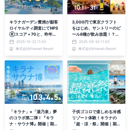
キラナガーデン豊洲が顧客
3,000円で東京クラフト
ロイヤルティ調査にてNPS
をはじめ、サントリーのビ
Ⓡスコア＋70と、昨年を
ール8種が飲み放題！？
6ポイント上回る高い満足
『サントリー・オクトーバ
2025-10-22 11:00
2025-09-30 11:00
度を獲得
ーフェストinキラナ』開催
株式会社Kiranah Resort
株式会社Kiranah Resort
｜2025年10月1日（水）
～31日（金）【キラナガ
ーデン豊洲】
「キラナ」×「湯乃泉」夢
子供ゴコロで楽しめる冷感
のコラボ第二弾！『キラ
リゾート体験！キラナの
ナ・サウナ博』開催｜期
「超・涼・祭」開催｜期
間：10月3日（金）・4日
間：8月12日（火）～15日