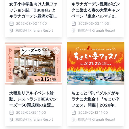
女子小中学生向け人気ファ
キラナガーデン豊洲がピン
ッション誌「Cuugal」と
クに染まる春の大型キャン
キラナガーデン豊洲が初コ
ペーン『東京ハルマチ202
ラボ『トーキョーベイポッ
6』開催｜2026年4月1日
2026-03-03 11:00
2026-03-03 11:00
プ2026』開催｜2026年4
(水)～30日(木)
株式会社Kiranah Resort
株式会社Kiranah Resort
月18日(土)
犬種別リアルイベント始
ちょっと“辛い”グルメがキ
動。レストランCREAでシ
ラナに大集合！『ちょい辛
ーズー50頭規模の交流会
フェス』開催｜2026年2
を開催｜2026年3月15日
月21日(土)・22日(日)
2026-02-25 11:00
2026-02-12 11:00
(日)【キラナガーデン豊
【キラナガーデン豊洲】
株式会社Kiranah Resort
株式会社Kiranah Resort
洲】