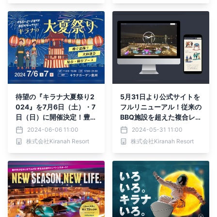
待望の『キラナ大夏祭り2
5月31日より公式サイトを
024』を7月6日（土）・7
フルリニューアル！従来の
日（日）に開催決定！豊洲
BBQ施設を超えた複合レ
で昔懐かしい夏の風物詩体
ジャーリゾートへと進化
2024-06-06 11:00
2024-05-31 11:00
験を【キラナガーデン豊
【キラナガーデン豊洲】
株式会社Kiranah Resort
株式会社Kiranah Resort
洲】