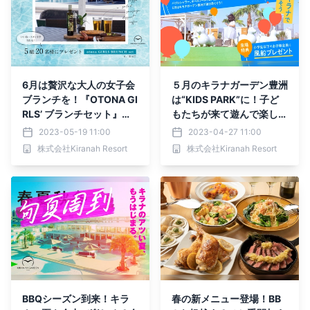
6月は贅沢な大人の女子会
５月のキラナガーデン豊洲
ブランチを！『OTONA GI
は“KIDS PARK”に！子ど
RLS’ ブランチセット』を
もたちが来て遊んで楽しい
期間限定販売：5月22日
コンテンツが登場【キラナ
2023-05-19 11:00
2023-04-27 11:00
（月）～6月30日（金）
ガーデン豊洲】
株式会社Kiranah Resort
株式会社Kiranah Resort
【キラナガーデン豊洲】
BBQシーズン到来！キラ
春の新メニュー登場！BB