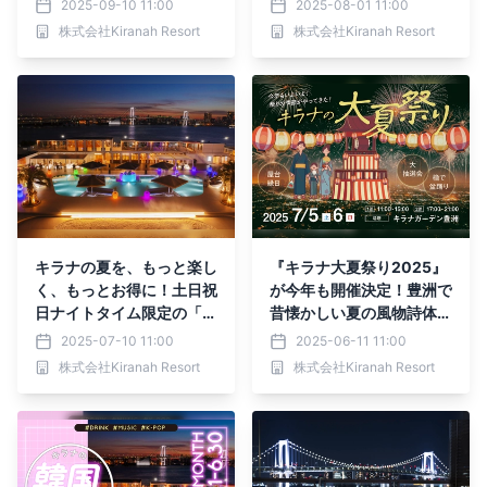
2025-09-10 11:00
2025-08-01 11:00
（土）・5日（日）【キラ
（金）【キラナガーデン豊
株式会社Kiranah Resort
株式会社Kiranah Resort
ナガーデン豊洲】
洲】
キラナの夏を、もっと楽し
『キラナ大夏祭り2025』
く、もっとお得に！土日祝
が今年も開催決定！豊洲で
日ナイトタイム限定の「浴
昔懐かしい夏の風物詩体験
衣リゾート女子会」キャン
を｜開催日：7月5日
2025-07-10 11:00
2025-06-11 11:00
ペーン、「リゾート同窓
（土）・6日（日）【キラ
株式会社Kiranah Resort
株式会社Kiranah Resort
会」プラン登場｜期間：7
ナガーデン豊洲】
月12日（土）～8月31日
（日）【キラナガーデン豊
洲】