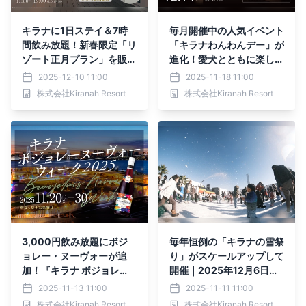
キラナに1日ステイ＆7時
毎月開催中の人気イベント
間飲み放題！新春限定「リ
「キラナわんわんデー」が
ゾート正月プラン」を販売
進化！愛犬とともに楽しむ
｜2026年1月3日（土）・
クリスマスディナーコンサ
2025-12-10 11:00
2025-11-18 11:00
4日（日）【キラナガーデ
ート開催｜2025年12月14
株式会社Kiranah Resort
株式会社Kiranah Resort
ン豊洲】
日（日）【キラナガーデン
豊洲】
3,000円飲み放題にボジ
毎年恒例の「キラナの雪祭
ョレー・ヌーヴォーが追
り」がスケールアップして
加！『キラナ ボジョレ
開催｜2025年12月6日
ー・ヌーヴォーウィーク』
（土）・7日（日）開催
2025-11-13 11:00
2025-11-11 11:00
開催｜2025年11月20日
【キラナガーデン豊洲】
株式会社Kiranah Resort
株式会社Kiranah Resort