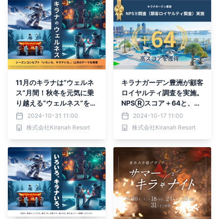
11月のキラナは“ウェルネ
キラナガーデン豊洲が顧客
ス”月間！秋冬を元気に乗
ロイヤルティ調査を実施。
り越える“ウェルネス”をテ
NPSⓇスコア＋64と、ユ
ーマにしたイベントをわん
ーザーから予想を大きく上
2024-10-31 11:00
2024-10-17 11:00
わんデー・キッズデーで開
回る高い満足度を獲得
株式会社Kiranah Resort
株式会社Kiranah Resort
催【キラナガーデン豊洲】