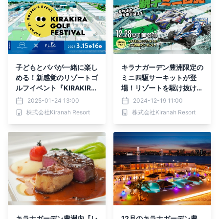
子どもとパパが一緒に楽し
キラナガーデン豊洲限定の
める！新感覚のリゾートゴ
ミニ四駆サーキットが登
ルフイベント『KIRAKIRA
場！リゾートを駆け抜ける
GOLF FESTIVAL』を初開
『親子ミニ四駆イベント』
2025-01-24 13:00
2024-12-19 11:00
催：3月15日（土）・16日
を初開催：2024年12月2
株式会社Kiranah Resort
株式会社Kiranah Resort
（日）【キラナガーデン豊
8日（土）【キラナガーデ
洲】
ン豊洲】
キラナガーデン豊洲内『レ
12月のキラナガーデン豊