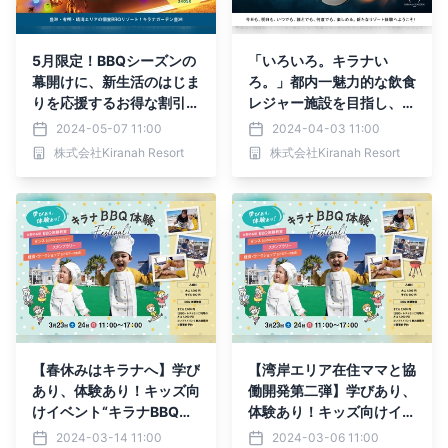
5月限定！BBQシーズンの
「いろいろ。キラナい
幕開けに、新生活のはじま
ろ。」都内一魅力的な飲食
りを応援するお得な割引キ
レジャー施設を目指し、2
ャンペーン「NEW SEAS
024年4月～10月のBBQシ
2024-05-07 11:00
2024-04-03 11:00
ON,NEW LIFE.」を開催
ーズンは、新たな施策を
株式会社Kiranah Resort
株式会社Kiranah Resort
「いろいろ。キラナい
続々展開！【キラナガーデ
ろ。」【キラナガーデン豊
ン豊洲】
洲】
【春休みはキラナへ】学び
【湾岸エリア在住ママと協
あり、体験あり！キッズ向
働開発第二弾】学びあり、
けイベント“キラナBBQ体
体験あり！キッズ向けイベ
験フェスティバル”を3月2
ント“キラナBBQ体験フェ
2024-03-14 11:00
2024-03-06 11:00