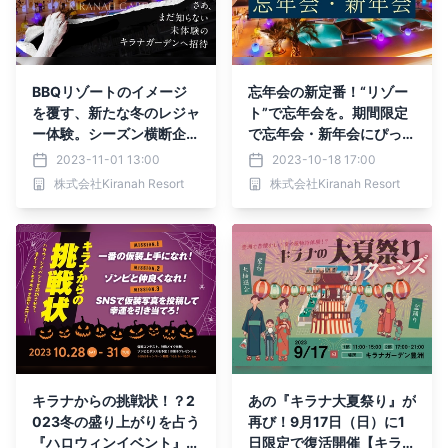
BBQリゾートのイメージ
忘年会の新定番！“リゾー
を覆す、新たな冬のレジャ
ト”で忘年会を。期間限定
ー体験。シーズン横断企画
で忘年会・新年会にぴった
『裏キラナ・冬キラナ』、
りな宴会プランの販売を開
2023-11-01 13:00
2023-10-18 17:00
はじまります：11月1日
始：11月24日（金）～2月
株式会社Kiranah Resort
株式会社Kiranah Resort
（水）～3月31日（日）
29日（木）【キラナガー
【キラナガーデン豊洲】
デン豊洲】
キラナからの挑戦状！？2
あの『キラナ大夏祭り』が
023冬の盛り上がりを占う
再び！9月17日（日）に1
『ハロウィンイベント』を
日限定で復活開催【キラナ