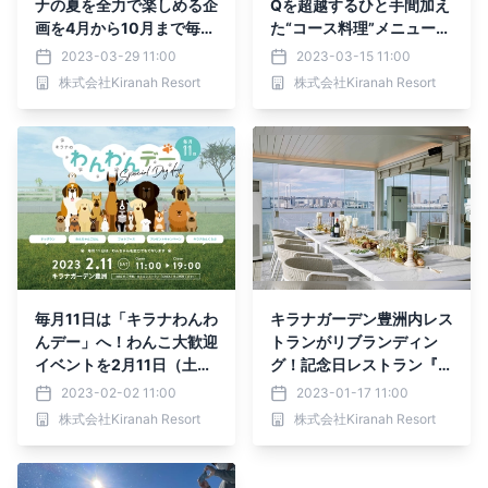
ナの夏を全力で楽しめる企
Qを超越するひと手間加え
画を4月から10月まで毎月
た“コース料理”メニューを
発表【キラナガーデン豊
4月1日より提供スタート
2023-03-29 11:00
2023-03-15 11:00
洲】
【キラナガーデン豊洲】
株式会社Kiranah Resort
株式会社Kiranah Resort
毎月11日は「キラナわんわ
キラナガーデン豊洲内レス
んデー」へ！わんこ大歓迎
トランがリブランディン
イベントを2月11日（土）
グ！記念日レストラン『C
に初回開催【キラナガーデ
REA（クレア）』2023年
2023-02-02 11:00
2023-01-17 11:00
ン豊洲】
1月16日（月）リニューア
株式会社Kiranah Resort
株式会社Kiranah Resort
ルオープン