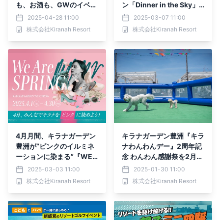
も、お酒も、GWのイベン
ン「Dinner in the Sky」
トも。楽しい時間を進化さ
がキラナガーデン豊洲で提
2025-04-28 11:00
2025-03-07 11:00
せる体験型リゾートへ【キ
供開始：25年3月13日
株式会社Kiranah Resort
株式会社Kiranah Resort
ラナガーデン豊洲】
（木）～【キラナガーデン
豊洲】
4月月間、キラナガーデン
キラナガーデン豊洲『キラ
豊洲が“ピンクのイルミネ
ナわんわんデー』2周年記
ーションに染まる”『WE
念 わんわん感謝祭を2月9
ARE SPRING～4月、みん
日（日）開催
2025-03-03 11:00
2025-01-30 11:00
なでキラナをピンク色に染
株式会社Kiranah Resort
株式会社Kiranah Resort
めよう～』イベントを開
催！：開催期間25年4月1
日（火）～30日（水）