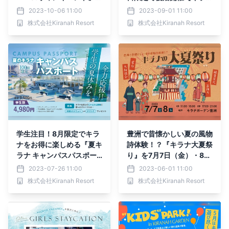
開催：10月28日（土）～
ガーデン豊洲】
2023-10-06 11:00
2023-09-01 11:00
31日（火）【キラナガー
株式会社Kiranah Resort
株式会社Kiranah Resort
デン豊洲】
学生注目！8月限定でキラ
豊洲で昔懐かしい夏の風物
ナをお得に楽しめる『夏キ
詩体験！？『キラナ大夏祭
ラナ キャンパスパスポー
り』を7月7日（金）・8日
ト』キャンペーンを開催
（土）開催決定【キラナガ
2023-07-26 11:00
2023-06-01 11:00
【キラナガーデン豊洲】
ーデン豊洲】
株式会社Kiranah Resort
株式会社Kiranah Resort