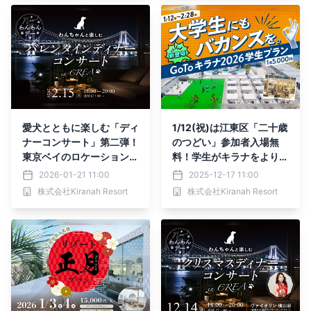
愛犬とともに楽しむ「ディ
1/12(祝)は江東区「二十歳
ナーコンサート」第二弾！
のつどい」参加者入場無
東京ベイのロケーションを
料！学生がキラナをより一
満喫できるレストランCR
層楽しめる『GO TOキラ
2026-01-21 11:00
2025-12-17 11:00
EAで開催｜2026年2月15
ナ2026学生限定プラン』
株式会社Kiranah Resort
株式会社Kiranah Resort
日（日）【キラナガーデン
を1月・2月限定で提供
豊洲】
【キラナガーデン豊洲】