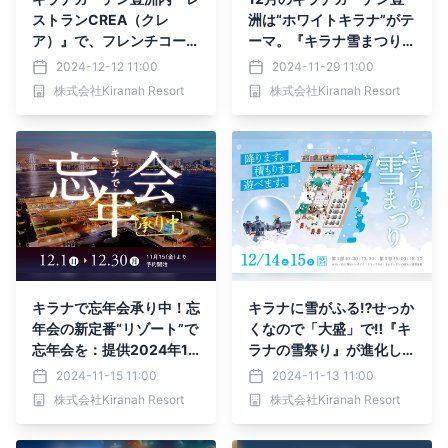
ストランCREA（クレ
洲は“ホワイトキラナ”がテ
ア）』で、フレンチコース
ーマ。『キラナ雪まつり』
上級者も初心者も楽しめる
はじめ、クリスマスシーズ
2024-12-12 11:00
2024-11-29 11:00
CREA流「ペアリングコー
ンにちなんだイベントを毎
株式会社Kiranah Resort
株式会社Kiranah Resort
ス」スタート｜2024年12
週開催！
月12日（木）提供開始
キラナで忘年会承り中！忘
キラナに雪がふる⁉せっか
年会の新定番“リゾート”で
くなので「大盛」で‼『キ
忘年会を：提供2024年12
ラナの雪祭り』が進化して
月1日（日）～30日（月）
復活：2024年12月14日
2024-11-15 11:00
2024-11-13 11:00
【キラナガーデン豊洲】
（土）・15日（日）開催
株式会社Kiranah Resort
株式会社Kiranah Resort
【キラナガーデン豊洲】