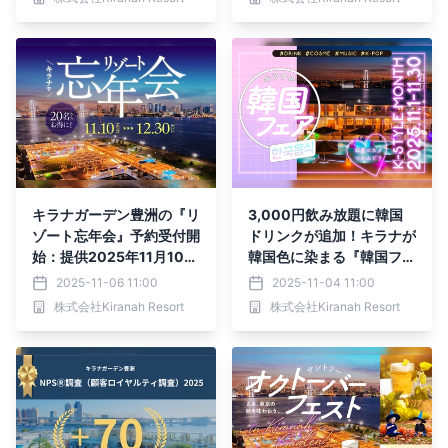
（木）～30日（日）【キ
ラナガーデン豊洲】
キラナガーデン豊洲の『リ
3,000円飲み放題に韓国
ゾート忘年会』予約受付開
ドリンクが追加！キラナが
始：提供2025年11月10日
韓国色に染まる『韓国フェ
（月）～12月30日（火）
ア』第二弾開催｜2025年
2025-11-06 11:00
2025-11-04 11:00
【キラナガーデン豊洲】
11月1日（土）～30日
株式会社Kiranah Resort
株式会社Kiranah Resort
（日）【キラナガーデン豊
洲】