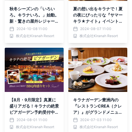
秋冬シーズンの「いろい
夏の想い出をキラナで！夏
ろ。キラナいろ。」始動。
の夜にぴったりな『サマー
新・驚きの屋外レジャー体
キラ★ナイト』イベント
験を続々提供！【キラナガ
を開催｜キラナガーデン豊
2024-10-08 11:00
2024-08-07 11:00
ーデン豊洲】
洲
株式会社Kiranah Resort
株式会社Kiranah Resort
【8月・9月限定】真夏に
キラナガーデン豊洲内の
盛りアガる！キラナの絶景
『レストランCREA（クレ
ビアガーデン予約受付中｜
ア）』がグランドメニュー
キラナガーデン豊洲
をフルリニューアル｜202
2024-08-01 11:00
2024-07-03 11:00
4年7月8日（月）より提供
株式会社Kiranah Resort
株式会社Kiranah Resort
開始