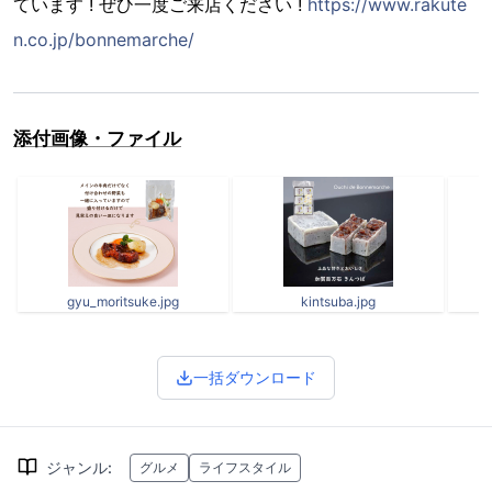
ています ! ぜひ一度ご来店ください !
https://www.rakute
n.co.jp/bonnemarche/
添付画像・ファイル
gyu_moritsuke.jpg
kintsuba.jpg
一括ダウンロード
ジャンル
:
グルメ
ライフスタイル