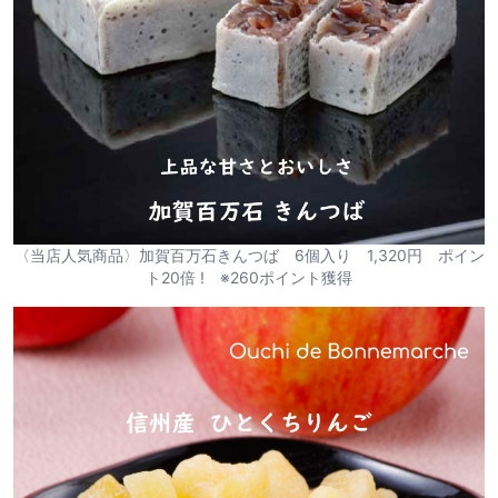
〈当店人気商品〉加賀百万石きんつば 6個入り 1,320円 ポイン
ト20倍 ! ※260ポイント獲得