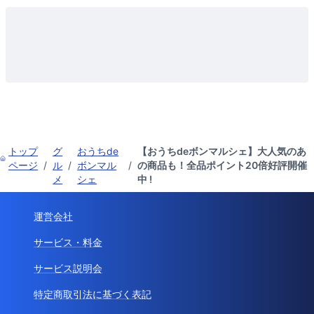
トップ
グ
おうちde
【おうちdeボンマルシェ】大人気のあ
ページ
/
ル
/
ボンマル
/
の商品も！全品ポイント20倍好評開催
メ
シェ
中 !
運営会社
サービス・料金
サービス説明会
特定商取引法に基づく表記