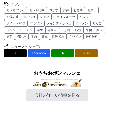
タグ
:
おうちごはん
おうち時間
おかず
お得
お惣菜
お菓子
お袋の味
きんつば
シェフ
ドライフルーツ
パック
ポイント20倍
マラソン
メインディッシュ
ラーメン
りんご
レンジ
レンチン
半生
宅飲み
干し柿
時短
果物
楽天
湯煎
煮込み
牛肉
簡単
調理済み
赤ワイン
送料無料
ニュースのシェア
:
X
Facebook
LINE
印刷
おうちdeボンマルシェ
会社の詳しい情報を見る