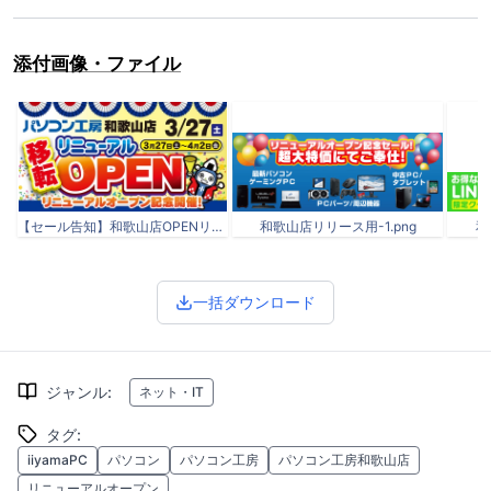
添付画像・ファイル
【セール告知】和歌山店OPENリリースKV タイトル600x315.jpg
和歌山店リリース用-1.png
和
一括ダウンロード
ジャンル
:
ネット・IT
タグ
:
iiyamaPC
パソコン
パソコン工房
パソコン工房和歌山店
リニューアルオープン