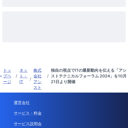
トッ
ネッ
株式
独自の視点でITの最新動向を伝える「アシ
プペ
/
ト・
会社
/
ストテクニカルフォーラム 2024」を10月
/
ージ
IT
アシ
21日より開催
スト
運営会社
サービス・料金
サービス説明会