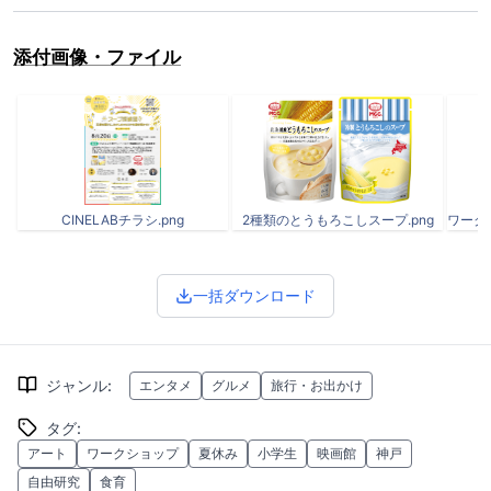
添付画像・ファイル
CINELABチラシ.png
2種類のとうもろこしスープ.png
ワーク
一括ダウンロード
ジャンル
:
エンタメ
グルメ
旅行・お出かけ
タグ
:
アート
ワークショップ
夏休み
小学生
映画館
神戸
自由研究
食育