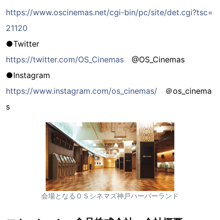
https://www.oscinemas.net/cgi-bin/pc/site/det.cgi?tsc=
21120
●Twitter
https://twitter.com/OS_Cinemas
@OS_Cinemas
●Instagram
https://www.instagram.com/os_cinemas/
＠os_cinema
s
会場となるＯＳシネマズ神戸ハーバーランド