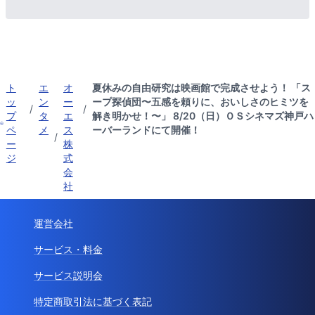
ト
エ
オ
夏休みの自由研究は映画館で完成させよう！ 「ス
ッ
ン
ー
ープ探偵団〜五感を頼りに、おいしさのヒミツを
/
/
プ
タ
エ
解き明かせ！〜」 8/20（日）ＯＳシネマズ神戸ハ
ペ
メ
ス
ーバーランドにて開催！
/
ー
株
ジ
式
会
社
運営会社
サービス・料金
サービス説明会
特定商取引法に基づく表記