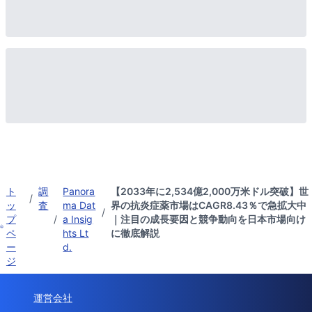
ト
調
Panora
【2033年に2,534億2,000万米ドル突破】世
/
ッ
査
ma Dat
界の抗炎症薬市場はCAGR8.43％で急拡大中
/
プ
/
a Insig
｜注目の成長要因と競争動向を日本市場向け
ペ
hts Lt
に徹底解説
ー
d.
ジ
運営会社