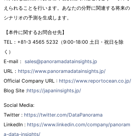
えられることを行います。あなたの分野に関連する将来の
シナリオの予測を生成します。
【本件に関するお問合せ先】
TEL：+81-3 4565 5232（9:00-18:00 土日・祝日を除
く）
E-mail：
sales@panoramadatainsights.jp
URL：
https://www.panoramadatainsights.jp/
Official Company URL :
https://www.reportocean.co.jp/
Blog Site :
https://japaninsights.jp/
Social Media:
Twitter :
https://twitter.com/DataPanorama
LinkedIn :
https://www.linkedin.com/company/panoram
a-data-insights/