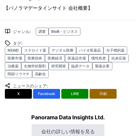
【パノラマデータインサイト 会社概要】
ジャンル
:
調査
BtoB・ビジネス
タグ
:
NSAID
ステロイド薬
デジタル医療
バイオ医薬品
分子標的薬
医療市場
医療技術
医療経済
医薬品市場
慢性疾患
抗炎症薬
治療薬
生物学的製剤
研究開発
臨床データ
製薬企業
関節リウマチ
高齢化
ニュースのシェア
:
X
Facebook
LINE
印刷
Panorama Data Insights Ltd.
会社の詳しい情報を見る