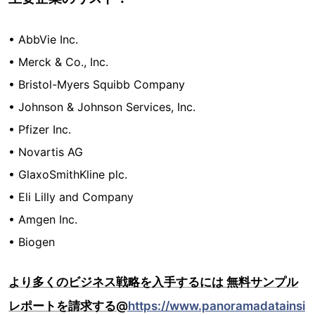
• AbbVie Inc.
• Merck & Co., Inc.
• Bristol-Myers Squibb Company
• Johnson & Johnson Services, Inc.
• Pfizer Inc.
• Novartis AG
• GlaxoSmithKline plc.
• Eli Lilly and Company
• Amgen Inc.
• Biogen
より多くのビジネス戦略を入手するには 無料サンプル
レポートを請求する@
https://www.panoramadatainsi