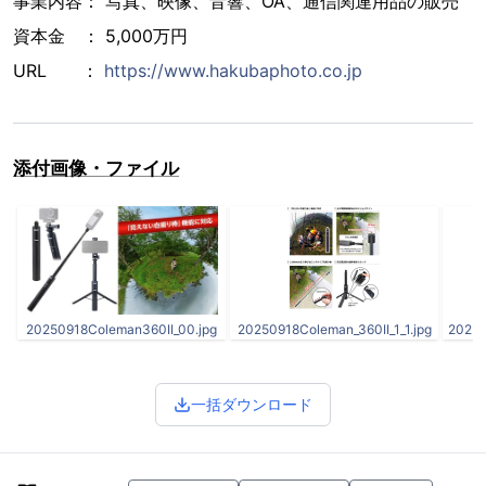
事業内容： 写真、映像、音響、OA、通信関連用品の販売
資本金 ： 5,000万円
URL ：
https://www.hakubaphoto.co.jp
添付画像・ファイル
20250918Coleman360II_00.jpg
20250918Coleman_360II_1_1.jpg
20250
一括ダウンロード