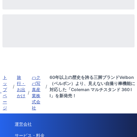
ト
旅
ハク
60年以上の歴史を誇る三脚ブランドVelbon
ッ
行・
バ写
（ベルボン）より、見えない自撮り棒機能に
/
/
プ
お出
真産
対応した「Coleman マルチスタンド 360 I
/
ペ
かけ
業株
I」を新発売！
ー
式会
ジ
社
運営会社
サービス・料金