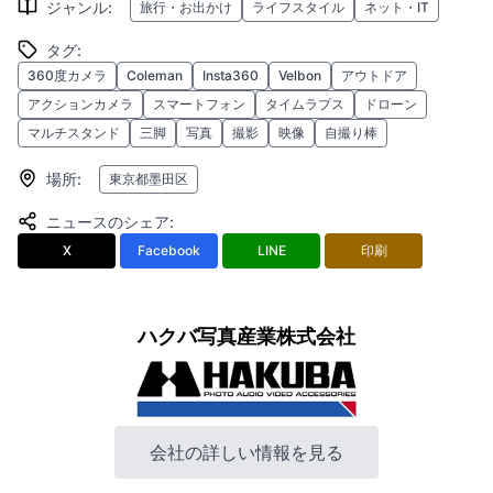
ジャンル
:
旅行・お出かけ
ライフスタイル
ネット・IT
タグ
:
360度カメラ
Coleman
Insta360
Velbon
アウトドア
アクションカメラ
スマートフォン
タイムラプス
ドローン
マルチスタンド
三脚
写真
撮影
映像
自撮り棒
場所
:
東京都墨田区
ニュースのシェア
:
X
Facebook
LINE
印刷
ハクバ写真産業株式会社
会社の詳しい情報を見る