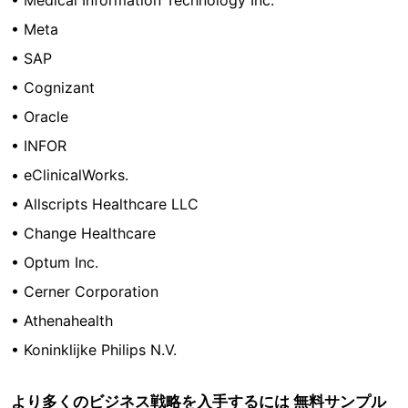
• Medical Information Technology Inc.
• Meta
• SAP
• Cognizant
• Oracle
• INFOR
• eClinicalWorks.
• Allscripts Healthcare LLC
• Change Healthcare
• Optum Inc.
• Cerner Corporation
• Athenahealth
• Koninklijke Philips N.V.
より多くのビジネス戦略を入手するには 無料サンプル