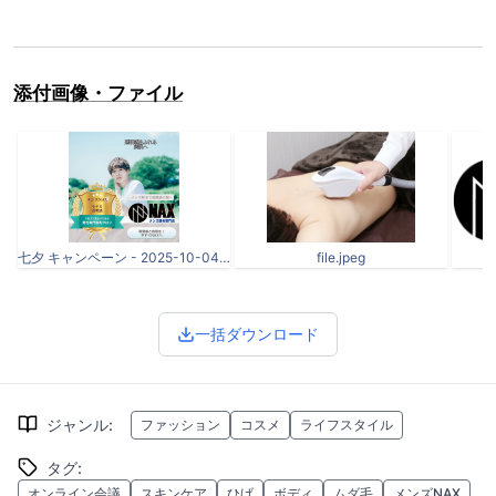
添付画像・ファイル
七夕 キャンペーン - 2025-10-04T155452.800.png
file.jpeg
一括ダウンロード
ジャンル
:
ファッション
コスメ
ライフスタイル
タグ
:
オンライン会議
スキンケア
ひげ
ボディ
ムダ毛
メンズNAX