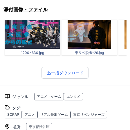
添付画像・ファイル
1200×630.jpg
東リベ脱出-29.jpg
一括ダウンロード
ジャンル
:
アニメ・ゲーム
エンタメ
タグ
:
SCRAP
アニメ
リアル脱出ゲーム
東京リベンジャーズ
場所
:
東京都渋谷区