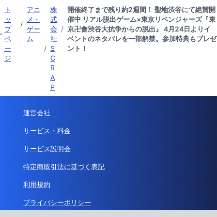
ト
アニ
株
開催終了まで残り約2週間！ 聖地渋谷にて絶賛開
ッ
メ・
式
催中 リアル脱出ゲーム×東京リベンジャーズ『東
/
プ
ゲー
会
/
京卍會渋谷大抗争からの脱出』 4月24日よりイ
ペ
ム
社
ベントのネタバレを一部解禁。参加特典もプレゼ
ー
/
S
ント！
ジ
C
R
A
P
運営会社
サービス・料金
サービス説明会
特定商取引法に基づく表記
利用規約
プライバシーポリシー