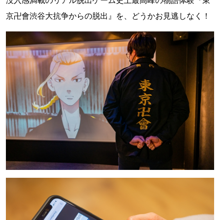
京卍會渋谷大抗争からの脱出』を、どうかお見逃しなく！