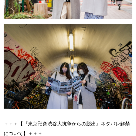
＋＋＋【『東京卍會渋谷大抗争からの脱出』ネタバレ解禁
について】＋＋＋