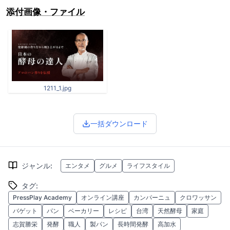
添付画像・ファイル
1211_1.jpg
一括ダウンロード
ジャンル
:
エンタメ
グルメ
ライフスタイル
タグ
:
PressPlay Academy
オンライン講座
カンパーニュ
クロワッサン
バゲット
パン
ベーカリー
レシピ
台湾
天然酵母
家庭
志賀勝栄
発酵
職人
製パン
長時間発酵
高加水