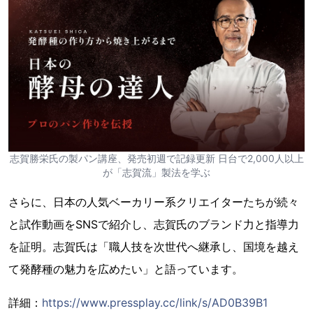
志賀勝栄氏の製パン講座、発売初週で記録更新 日台で2,000人以上
が「志賀流」製法を学ぶ
さらに、日本の人気ベーカリー系クリエイターたちが続々
と試作動画をSNSで紹介し、志賀氏のブランド力と指導力
を証明。志賀氏は「職人技を次世代へ継承し、国境を越え
て発酵種の魅力を広めたい」と語っています。
詳細：
https://www.pressplay.cc/link/s/AD0B39B1