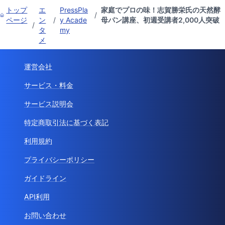
トップ
エ
PressPla
家庭でプロの味！志賀勝栄氏の天然酵
/
ページ
ン
/
y Acade
母パン講座、初週受講者2,000人突破
/
タ
my
メ
運営会社
サービス・料金
サービス説明会
特定商取引法に基づく表記
利用規約
プライバシーポリシー
ガイドライン
API利用
お問い合わせ