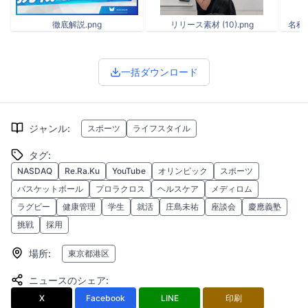
徹底解説.png
リリース素材 (10).png
名称未
一括ダウンロード
ジャンル
:
スポーツ
ライフスタイル
タグ
:
NASDAQ
Re.Ra.Ku
YouTube
オリンピック
スポーツ
バスケットボール
プロラクロス
ヘルスケア
メディロム
ラグビー
健康管理
学生
就活
庄島未祐
座談会
慶應義塾
挑戦
採用
場所
:
東京都港区
ニュースのシェア
:
X
Facebook
LINE
印刷