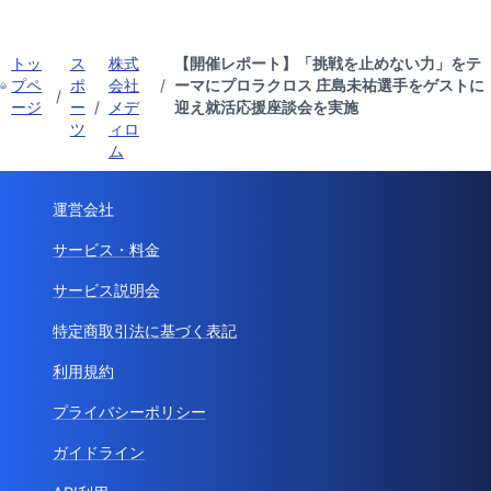
トッ
ス
株式
【開催レポート】「挑戦を止めない力」をテ
プペ
ポ
会社
/
ーマにプロラクロス 庄島未祐選手をゲストに
/
ージ
ー
/
メデ
迎え就活応援座談会を実施
ツ
ィロ
ム
運営会社
サービス・料金
サービス説明会
特定商取引法に基づく表記
利用規約
プライバシーポリシー
ガイドライン