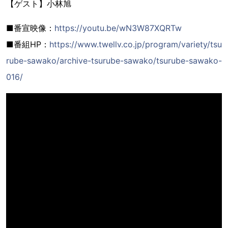
【ゲスト】小林旭
■番宣映像：
https://youtu.be/wN3W87XQRTw
■番組HP：
https://www.twellv.co.jp/program/variety/tsu
rube-sawako/archive-tsurube-sawako/tsurube-sawako-
016/