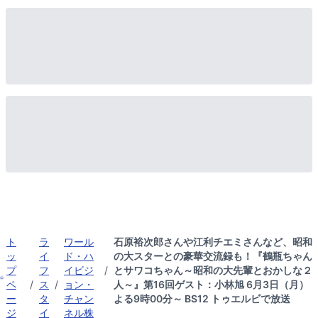
ト
ラ
ワール
石原裕次郎さんや江利チエミさんなど、昭和
ッ
イ
ド・ハ
の大スターとの豪華交流録も！『鶴瓶ちゃん
プ
フ
イビジ
/
とサワコちゃん～昭和の大先輩とおかしな２
ペ
/
ス
/
ョン・
人～』第16回ゲスト：小林旭 6月3日（月）
ー
タ
チャン
よる9時00分～ BS12 トゥエルビで放送
ジ
イ
ネル株