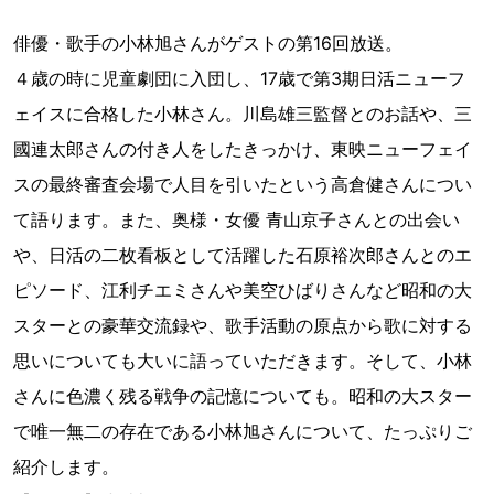
俳優・歌手の小林旭さんがゲストの第16回放送。
４歳の時に児童劇団に入団し、17歳で第3期日活ニューフ
ェイスに合格した小林さん。川島雄三監督とのお話や、三
國連太郎さんの付き人をしたきっかけ、東映ニューフェイ
スの最終審査会場で人目を引いたという高倉健さんについ
て語ります。また、奥様・女優 青山京子さんとの出会い
や、日活の二枚看板として活躍した石原裕次郎さんとのエ
ピソード、江利チエミさんや美空ひばりさんなど昭和の大
スターとの豪華交流録や、歌手活動の原点から歌に対する
思いについても大いに語っていただきます。そして、小林
さんに色濃く残る戦争の記憶についても。昭和の大スター
で唯一無二の存在である小林旭さんについて、たっぷりご
紹介します。