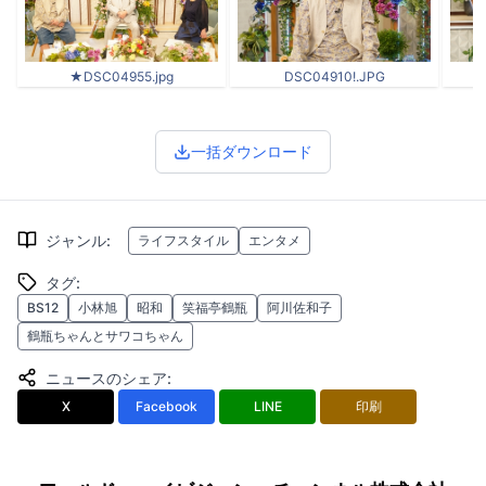
★DSC04955.jpg
DSC04910!.JPG
一括ダウンロード
ジャンル
:
ライフスタイル
エンタメ
タグ
:
BS12
小林旭
昭和
笑福亭鶴瓶
阿川佐和子
鶴瓶ちゃんとサワコちゃん
ニュースのシェア
:
X
Facebook
LINE
印刷