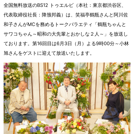
全国無料放送のBS12 トゥエルビ（本社：東京都渋谷区、
代表取締役社長：降籏邦義）は、笑福亭鶴瓶さんと阿川佐
和子さんがMCを務めるトークバラエティ「鶴瓶ちゃんと
サワコちゃん～昭和の大先輩とおかしな２人～」を放送し
ております。第16回目は6月3日（月）よる9時00分～小林
旭さんをゲストに迎えて放送いたします。