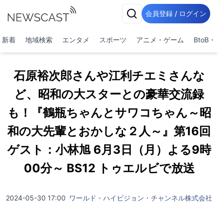
会員登録 / ログイン
新着
地域検索
エンタメ
スポーツ
アニメ・ゲーム
BtoB
石原裕次郎さんや江利チエミさんな
ど、昭和の大スターとの豪華交流録
も！『鶴瓶ちゃんとサワコちゃん～昭
和の大先輩とおかしな２人～』第16回
ゲスト：小林旭 6月3日（月）よる9時
00分～ BS12 トゥエルビで放送
2024-05-30 17:00
ワールド・ハイビジョン・チャンネル株式会社