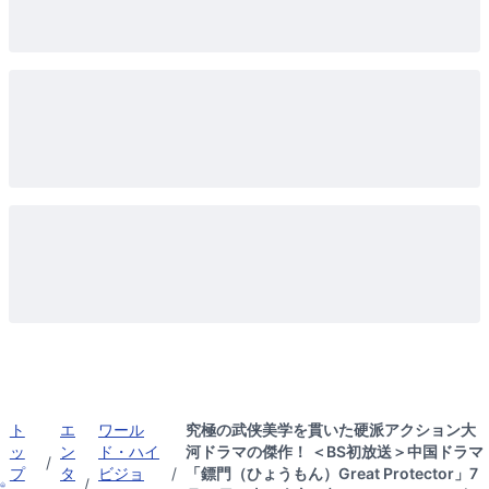
ト
エ
ワール
究極の武侠美学を貫いた硬派アクション大
ッ
ン
ド・ハイ
河ドラマの傑作！ ＜BS初放送＞中国ドラマ
/
プ
タ
ビジョ
/
「鏢門（ひょうもん）Great Protector」7
/