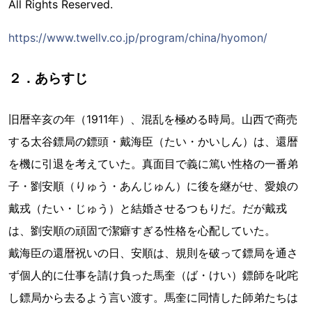
All Rights Reserved.
https://www.twellv.co.jp/program/china/hyomon/
２．あらすじ
旧暦辛亥の年（1911年）、混乱を極める時局。山西で商売
する太谷鏢局の鏢頭・戴海臣（たい・かいしん）は、還暦
を機に引退を考えていた。真面目で義に篤い性格の一番弟
子・劉安順（りゅう・あんじゅん）に後を継がせ、愛娘の
戴戎（たい・じゅう）と結婚させるつもりだ。だが戴戎
は、劉安順の頑固で潔癖すぎる性格を心配していた。
戴海臣の還暦祝いの日、安順は、規則を破って鏢局を通さ
ず個人的に仕事を請け負った馬奎（ば・けい）鏢師を叱咤
し鏢局から去るよう言い渡す。馬奎に同情した師弟たちは