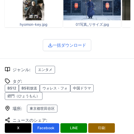
hyomon-key.jpg
01写真_リサイズ.jpg
一括ダウンロード
ジャンル
:
エンタメ
タグ
:
BS12
BS初放送
ウォレス・フォ
中国ドラマ
鏢門（ひょうもん）
場所
:
東京都世田谷区
ニュースのシェア
:
X
Facebook
LINE
印刷