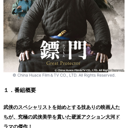
© China Huace Film＆TV CO., LTD. All Rights Reserved.
１．番組概要
武侠のスペシャリストを始めとする技ありの映画人た
ちが、究極の武侠美学を貫いた硬派アクション大河ド
ラマの傑作！