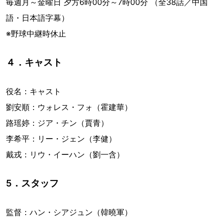
毎週月～金曜日 夕方6時00分～7時00分 （全38話／中国
語・日本語字幕）
※野球中継時休止
４．キャスト
役名：キャスト
劉安順：ウォレス・フォ（霍建華）
路瑶婷：ジア・チン（賈青）
李希平：リー・ジェン（李健）
戴戎：リウ・イーハン（劉一含）
5．スタッフ
監督：ハン・シアジュン（韓曉軍）