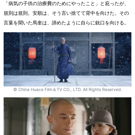
「病気の子供の治療費のためにやったこと」と庇ったが、
規則は規則。安順は、そう言い捨てて背中を向けた。その
言葉を聞いた馬奎は、諦めたように自らに銃口を向ける。
© China Huace Film＆TV CO., LTD. All Rights Reserved.