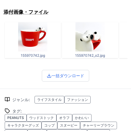
添付画像・ファイル
155970742.jpg
155970742_o2.jpg
一括ダウンロード
ジャンル
:
ライフスタイル
ファッション
タグ
:
PEANUTS
ウッドストック
オラフ
かわいい
キャラクターグッズ
コップ
スヌーピー
チャーリーブラウン