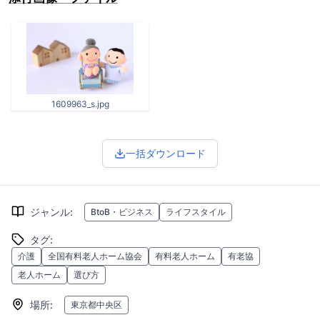
1609963_s.jpg
一括ダウンロード
ジャンル
:
BtoB・ビジネス
ライフスタイル
タグ
:
介護
全国有料老人ホーム協会
有料老人ホーム
有老協
老人ホーム
選び方
場所
:
東京都中央区