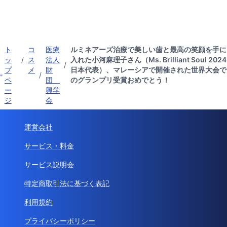
ト
コ
医療
ルミネアーズ治療で美しい歯と最高の笑顔を手に
ッ
/
ス
法人
入れた小河麻理子さん（Ms. Brilliant Soul 2024
/
プ
メ
財
日本代表）、マレーシアで開催された世界大会で
/
ペ
団
のグランプリ受賞おめでとう！
ー
興学
ジ
会
運営会社
サービス・料金
サービス説明会
特定商取引法に基づく表記
利用規約
プライバシーポリシー