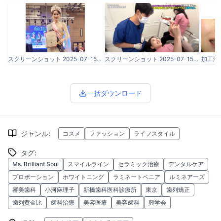
スクリーンショット 2025-07-15 085504.png
スクリーンショット 2025-07-15 085312.png
一括ダウンロード
ジャンル
:
コスメ
ファッション
ライフスタイル
タグ
:
Ms. Brilliant Soul
スマイルライン
セラミック治療
デンタルケア
プロポーション
ホワイトニング
ラミネートベニア
ルミネアーズ
審美歯科
小河麻理子
新橋歯科医科診療所
東京
歯列矯正
歯列黄金比
歯科治療
美容医療
美容歯科
興学会