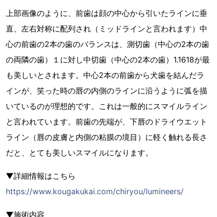
上部画像のように、前歯は顔の中心から引いたラインに垂
直、左右対称に配列され（ミッドラインと言われます）中
心の前歯の2本の歯のバランスは、測切歯（中心の2本の歯
の両隣の歯）１に対し中切歯（中心の2本の歯）1.1618が最
も美しいとされます。中心2本の前歯から犬歯を結んだラ
インが、笑った時の唇の内側のラインに沿うように弧を描
いているのが理想的です。これは一般的にスマイルライン
と言われています。前歯の先端が、下唇のドライウエット
ライン（唇の皮膚と内側の粘膜の境目）に軽く触れる長さ
だと、とても美しいスマイルになります。
▼詳細情報はこちら
https://www.kougakukai.com/chiryou/lumineers/
▼施術内容