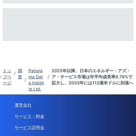
トッ
調
Panora
2025年以降、日本のエネルギー・アズ・
/
プペ
査
ma Dat
/
ア・サービス市場は年平均成長率9.79%で
/
ージ
a Insigh
拡大し、2033年には112億米ドルに到達へ
ts Ltd.
運営会社
サービス・料金
サービス説明会