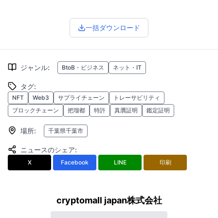
一括ダウンロード
ジャンル
:
BtoB・ビジネス
ネット・IT
タグ
:
NFT
Web3
サプライチェーン
トレーサビリティ
ブロックチェーン
把瑠都
特許
真贋証明
鑑定証明
場所
:
千葉県千葉市
ニュースのシェア
:
X
Facebook
LINE
印刷
cryptomall japan株式会社