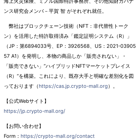
海上火災保険、ミノル国際特許事務所、その他知財ガバナ
ンス研究会メンバ－平賀 智 がそれぞれ就任。
弊社はブロックチェーン技術（NFT：非代替性トーク
ン）を活用した特許取得済み「鑑定証明システム（R）」
（JP：第6894033号、EP：3926568、US：2021-03905
57 A1）を発明し、本物の商品しか「販売されない」・
「販売できない」”ハイブリッドNFTマーケットプレイス
（R）”を構築。これにより、既存大手と明確な差別化を図
っております（
https://cas.jp.crypto-mall.org
）。
【公式Webサイト】
https://jp.crypto-mall.org/
【お問い合わせ】
Form：
https://crypto-mall.org/contact