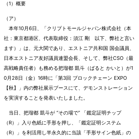
（1）概要
（ア）
本年10月6日、「クリプトモールジャパン株式会社（本
社：東京都港区、代表取締役：須江 剛 以下、弊社と言い
ます）」は、元大関であり、エストニア共和国 国会議員、
日本エストニア友好議員連盟会長、そして、弊社CSO（最
高戦略責任者）も務める把瑠都 凱斗（ばると かいと）が1
0月28日（金）16時に「第3回 ブロックチェーン EXPO
【秋】」内の弊社展示ブースにて、デモンストレーション
を実演することを発表いたしました。
当日、把瑠都 凱斗が “その場で” 「鑑定証明チップ
（R）」入り色紙に手形を押し、「鑑定証明システム
（R）」を利活用し半永久的に当該「手形サイン色紙」の