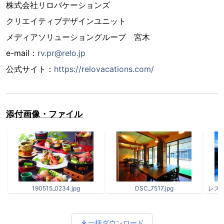
株式会社リロバケーションズ
クリエイティブデザインユニット
メディアソリューショングループ 宮木
e-mail：
rv.pr@relo.jp
公式サイト：
https://relovacations.com/
添付画像・ファイル
190515_0234.jpg
DSC_7517.jpg
レスト
一括ダウンロード