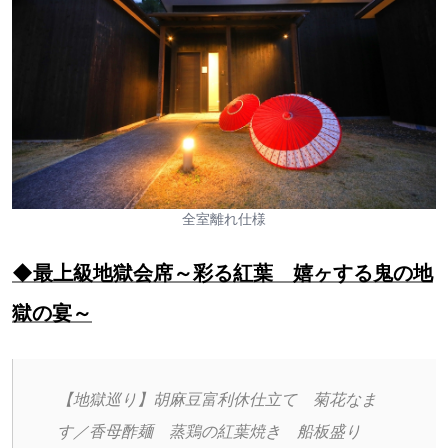
全室離れ仕様
◆最上級地獄会席～彩る紅葉 嬉ヶする鬼の地
獄の宴～
【地獄巡り】胡麻豆富利休仕立て　菊花なま
す／香母酢麺　蒸鶏の紅葉焼き　船板盛り