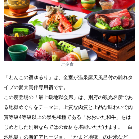
ご夕食
「わんこの宿ゆるり」は、全室が温泉露天風呂付の離れタ
イプの愛犬同伴専用宿です。
この度登場の「最上級地獄会席」は、別府の観光名所であ
る地獄めぐりをテーマに、上質な肉質と上品な味わいで肉
質等級4等級以上の黒毛和種である「おおいた和牛」をは
じめとした別府ならではの食材を堪能いただけます。「白
池地獄」の海鮮アヒージョ、「かまど地獄」のお米など