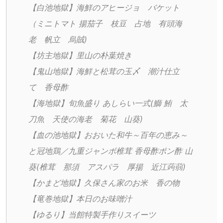
【白池地獄】海鮮のアヒージョ　バケット
（ミニトマト 揚茄子　枝豆　占地　有頭海
老　帆立　烏賊)
【坊主地獄】里山の朴葉焼き
【鬼山地獄】海鮮と松茸の玉〆　潮汁仕立
て　香母酢
【海地獄】旬魚盛り あしらい一式(鰤 鮪　太
刀魚　天使の海老　菊花　山葵)
【血の池地獄】おおいた和牛～百年の恵み～
と冠地鶏／九重ジャンボ椎茸 香母酢ポン酢 山
葵(椎茸　那須　アスパラ　厚揚　近江蒟蒻)
【かまど地獄】久保さん家のお米　香の物
【竜巻地獄】本日のお味噌汁
【ゆるり】当館特製手作りスイーツ　　　　