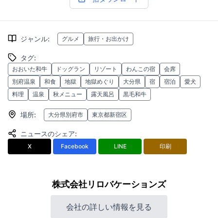
ジャンル
:
グルメ
旅行・お出かけ
タグ
:
おおいた和牛
ドッグラン
リゾート
わんこの宿
会席
別府温泉
和食
地獄
地獄めぐり
大分県
宿
宿泊
愛犬
料理
温泉
秋メニュー
露天風呂
黒毛和牛
場所
:
大分県別府市
東京都新宿区
ニュースのシェア
:
X
Facebook
LINE
印刷
株式会社リロバケーションズ
会社の詳しい情報を見る