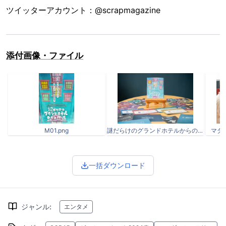
ツイッターアカウント：@scrapmagazine
添付画像・ファイル
M01.png
謎だらけのグランドホテルからの悲鳴-3.jpg
マダ
一括ダウンロード
ジャンル
:
エンタメ