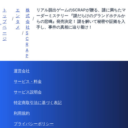
ト
エ
株
リアル脱出ゲームのSCRAPが贈る、謎に満ちたマ
ッ
ン
式
ーダーミステリー 『謎だらけのグランドホテルか
/
/
プ
タ
会
らの悲鳴』発売決定！ 謎を解いて秘密や証拠を入
ペ
メ
社
手し、事件の真相に辿り着け！
ー
/
S
ジ
C
R
A
P
運営会社
サービス・料金
サービス説明会
特定商取引法に基づく表記
利用規約
プライバシーポリシー