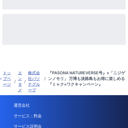
トッ
エ
株式会
『PASONA NATUREVERSE号』×「ニジゲ
プペ
ン
社パソ
/
ンノモリ」 万博も淡路島もお得に楽しめる
/
/
ージ
タ
ナグル
『ミャク×ワクキャンペーン』
メ
ープ
運営会社
サービス・料金
サービス説明会