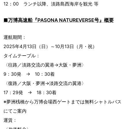
12：00 ランチ以降、淡路島西海岸を観光 等
■万博高速船『PASONA NATUREVERSE号』概要
運航期間：
2025年4月13日（日）～10月13日（月・祝）
タイムテーブル：
〈往路／淡路交流の翼港→大阪・夢洲〉
9：30発 → 10：30着
〈復路／大阪・夢洲→淡路交流の翼港〉
17：29発 → 18：30着
※夢洲桟橋から万博会場西ゲートまでは無料シャトルバス
にてご案内
運賃：