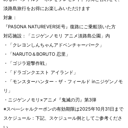
淡路島旅行をお得にお楽しみいただけます
対象：
『PASONA NATUREVERSE号』復路にご乗船頂いた方
対応施設：「ニジゲンノモリ アニメ淡路島公園」内
・「クレヨンしんちゃんアドベンチャーパーク」
・「NARUTO＆BORUTO 忍里」
・「ゴジラ迎撃作戦」
・「ドラゴンクエスト アイランド」
・「モンスターハンター・ザ・フィールド inニジゲンノモ
リ」
・ニジゲンノモリ×アニメ『鬼滅の刃』第3弾
※スぺ―シャルクーポンの有効期限は2025年10月31日まで
スケジュール：下記、スケジュール例としてご参考くださ
い