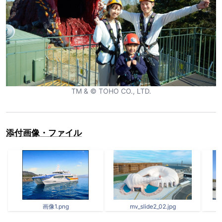
TM & © TOHO CO., LTD.
添付画像・ファイル
画像1.png
mv_slide2_02.jpg