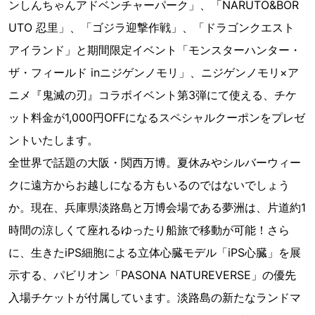
ンしんちゃんアドベンチャーパーク」、「NARUTO&BOR
UTO 忍里」、「ゴジラ迎撃作戦」、「ドラゴンクエスト
アイランド」と期間限定イベント「モンスターハンター・
ザ・フィールド inニジゲンノモリ」、ニジゲンノモリ×ア
ニメ『鬼滅の刃』コラボイベント第3弾にて使える、チケ
ット料金が1,000円OFFになるスペシャルクーポンをプレゼ
ントいたします。
全世界で話題の大阪・関西万博。夏休みやシルバーウィー
クに遠方からお越しになる方もいるのではないでしょう
か。現在、兵庫県淡路島と万博会場である夢洲は、片道約1
時間の涼しくて座れるゆったり船旅で移動が可能！さら
に、生きたiPS細胞による立体心臓モデル「iPS心臓」を展
示する、パビリオン「PASONA NATUREVERSE」の優先
入場チケットが付属しています。淡路島の新たなランドマ