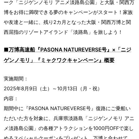
ーク「ニジゲンノモリ アニメ淡路島公園」と大阪・関西万
博をお得に満喫できる夢のキャンペーンがスタート！家族
や友達と一緒に、残り2カ月となった大阪・関西万博と関
西屈指のリゾートアイランド「淡路島」を旅しよう！
■万博高速船『PASONA NATUREVERSE号』×「ニジ
ゲンノモリ」『ミャクワクキャンペーン』概要
実施期間：
2025年8月9日（土）～10月13日（月・祝）
内容：
期間中に『PASONA NATUREVERSE号』復路にご乗船い
ただいた方を対象に、兵庫県淡路島「ニジゲンノモリ アニ
メ淡路島公園」の各種アトラクションを1000円OFFで楽し
めるスペシャルクーポンをプレゼント。万博と合わせて、