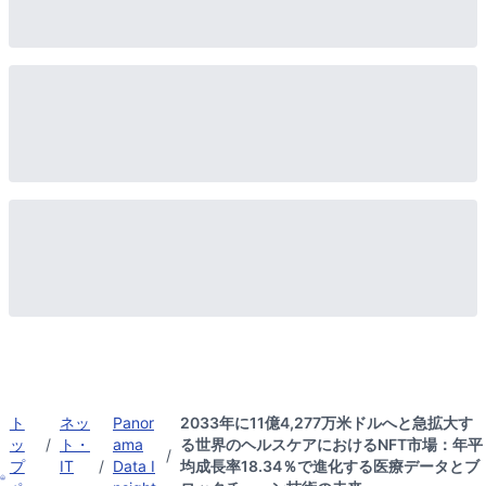
ト
ネッ
Panor
2033年に11億4,277万米ドルへと急拡大す
ッ
/
ト・
ama
る世界のヘルスケアにおけるNFT市場：年平
/
プ
IT
/
Data I
均成長率18.34％で進化する医療データとブ