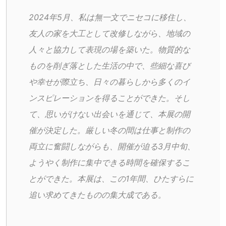
2024年5月、私は無一文でニセコに移住し、
友人の家を大工として改修しながら、地域の
人々と協力して表現の場を築いた。物質的な
ものを削ぎ落とした生活の中で、些細な喜び
や幸せが際立ち、日々の暮らしから多くのイ
ンスピレーションを得ることができた。そし
て、思いがけない出会いを通じて、本展の開
催が決定した。厳しい冬の間は仕事と制作の
両立に奮闘しながらも、開催が迫る3月中旬、
ようやく制作に集中できる時間を確保するこ
とができた。本展は、この1年間、ひたすらに
追い求めてきたものの集大成である。