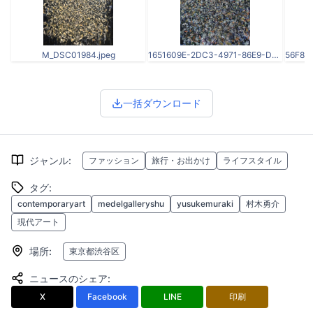
M_DSC01984.jpeg
1651609E-2DC3-4971-86E9-DC0E7F96FB79.jpg
一括ダウンロード
ジャンル
:
ファッション
旅行・お出かけ
ライフスタイル
タグ
:
contemporaryart
medelgalleryshu
yusukemuraki
村木勇介
現代アート
場所
:
東京都渋谷区
ニュースのシェア
:
X
Facebook
LINE
印刷