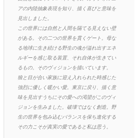
アの内陸抽象表現を知り、描く喜びと意味を
見出しました。
この世界には自然と人間を隔てる見えない壁
がある。その二つの世界を貫くゲート。母な
る地球に生き続ける野生の魂が溢れ出すエネ
ルギーを感じ取る装置、それ自体が生きてい
るもの。そのヴィジョンを描いています。
狼と目が合い家族に迎え入れられた時感じた
強烈に優しく暖かい愛。東京に戻り、描く意
味を見出すうちにその愛への渇望がこのヴィ
ジョンを生みました。破壊ではなく創造。野
生の世界を包み込むバランスを保ち進化する
その力こそが真実の愛であると私は思う。