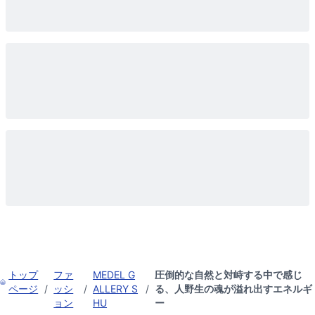
トップ
ファ
MEDEL G
圧倒的な自然と対峙する中で感じ
ページ
/
ッシ
/
ALLERY S
/
る、人野生の魂が溢れ出すエネルギ
ョン
HU
ー