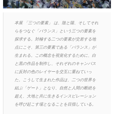
本展 「三つの要素」 は、陰と陽、そしてそれ
らをつなぐ「バランス」という三つの要素を
探求する。対極する二つの要素が交差する地
点にこそ、第三の要素である「バランス」が
生まれる。この概念を視覚化するために、白
と黒の作品を制作し、それぞれのキャンバス
に反対の色のレイヤーを交互に重ねていっ
た。こうして生まれた作品は、二つの世界を
結ぶ「ゲート」となり、自然と人間の断絶を
超え、大地と共に生きるインスピレーション
を呼び起こす場となることを目指している。