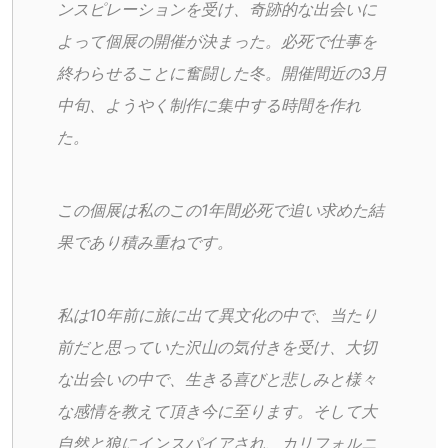
ンスピレーションを受け、奇跡的な出会いに
よって個展の開催が決まった。必死で仕事を
終わらせることに奮闘した冬。開催間近の3月
中旬、ようやく制作に集中する時間を作れ
た。
この個展は私のこの1年間必死で追い求めた結
果であり積み重ねです。
私は10年前に旅に出て異文化の中で、当たり
前だと思っていた沢山の気付きを受け、大切
な出会いの中で、生きる喜びと悲しみと様々
な感情を教えて頂き今に至ります。そして大
自然と狼にインスパイアされ、カリフォルニ