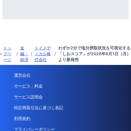
トッ
金
トイメデ
わずか2分で塩分摂取状況を可視化する
プペ
/
融・
/
ィカル株
/
「しおスコア」が2026年6月1日（月）
ージ
経済
式会社
より新発売
運営会社
サービス・料金
サービス説明会
特定商取引法に基づく表記
利用規約
プライバシーポリシー