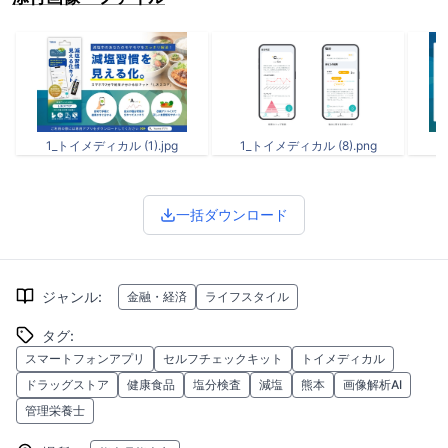
1_トイメディカル (1).jpg
1_トイメディカル (8).png
1
一括ダウンロード
ジャンル
:
金融・経済
ライフスタイル
タグ
:
スマートフォンアプリ
セルフチェックキット
トイメディカル
ドラッグストア
健康食品
塩分検査
減塩
熊本
画像解析AI
管理栄養士