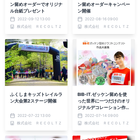
ン留めオーダーでオリジナ
ン留めオーダーキャンペー
ル台紙プレゼント
ン開催
2022-09-12 13:00
2022-08-16 09:00
株式会社 ＲＥＣＯＬＴＺ
株式会社 ＲＥＣＯＬＴＺ
ふくしまキッズトレイルラ
BIB-IT.ゼッケン留めを使
ン大会第2ステージ開催
った世界に一つだけのオリ
ジナルデコレーション作品
を大募集
2022-07-22 13:00
2022-07-14 09:00
株式会社 ＲＥＣＯＬＴＺ
株式会社 ＲＥＣＯＬＴＺ