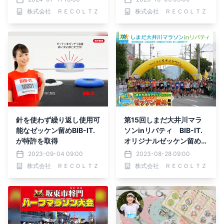
株式会社 ＲＥＣＯＬＴＺ
株式会社 ＲＥＣＯＬＴＺ
針を使わず繰り返し使用可
第15回しまだ大井川マラ
能なゼッケン留めBIB-IT.
ソンinリバティ BIB-IT.
が特許を取得
オリジナルゼッケン留め販
売開始
2023-09-04 09:00
2023-08-28 09:00
株式会社 ＲＥＣＯＬＴＺ
株式会社 ＲＥＣＯＬＴＺ