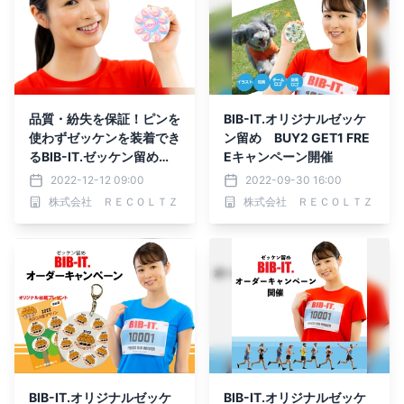
品質・紛失を保証！ピンを
BIB-IT.オリジナルゼッケ
使わずゼッケンを装着でき
ン留め BUY2 GET1 FRE
るBIB-IT.ゼッケン留めが
Eキャンペーン開催
安心保証サービスを開始
2022-12-12 09:00
2022-09-30 16:00
株式会社 ＲＥＣＯＬＴＺ
株式会社 ＲＥＣＯＬＴＺ
BIB-IT.オリジナルゼッケ
BIB-IT.オリジナルゼッケ