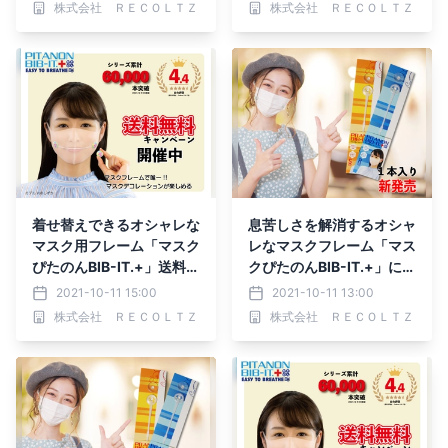
株式会社 ＲＥＣＯＬＴＺ
株式会社 ＲＥＣＯＬＴＺ
着せ替えできるオシャレな
息苦しさを解消するオシャ
マスク用フレーム「マスク
レなマスクフレーム「マス
ぴたのんBIB-IT.+」送料無
クぴたのんBIB-IT.+」に1
料キャンペーン開催中
本入り新登場
2021-10-11 15:00
2021-10-11 13:00
株式会社 ＲＥＣＯＬＴＺ
株式会社 ＲＥＣＯＬＴＺ