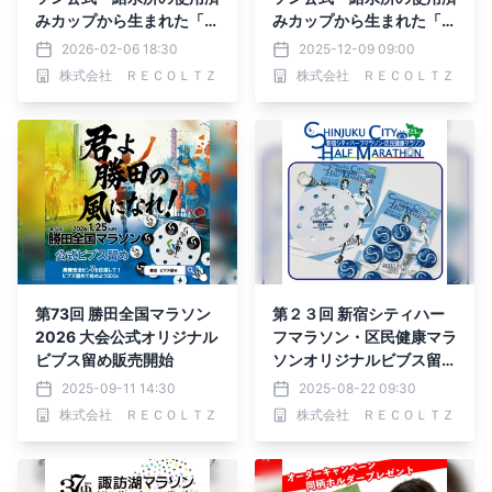
みカップから生まれた「ビ
みカップから生まれた「ビ
ブス留め」EC販売開始
ブス留め」販売開始
2026-02-06 18:30
2025-12-09 09:00
株式会社 ＲＥＣＯＬＴＺ
株式会社 ＲＥＣＯＬＴＺ
第73回 勝田全国マラソン
第２３回 新宿シティハー
2026 大会公式オリジナル
フマラソン・区民健康マラ
ビブス留め販売開始
ソンオリジナルビブス留め
販売開始
2025-09-11 14:30
2025-08-22 09:30
株式会社 ＲＥＣＯＬＴＺ
株式会社 ＲＥＣＯＬＴＺ