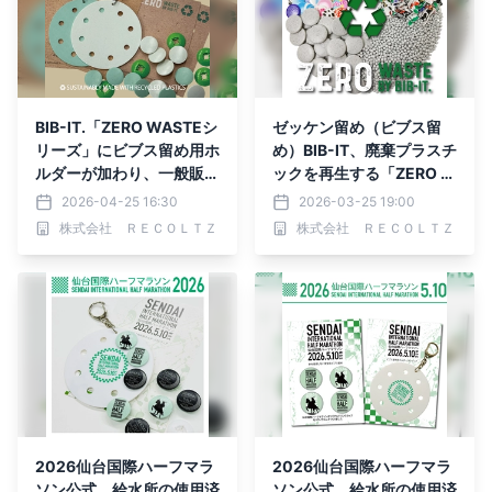
BIB-IT.「ZERO WASTEシ
ゼッケン留め（ビブス留
リーズ」にビブス留め用ホ
め）BIB-IT、廃棄プラスチ
ルダーが加わり、一般販売
ックを再生する「ZERO W
を開始
ASTE」始動
2026-04-25 16:30
2026-03-25 19:00
株式会社 ＲＥＣＯＬＴＺ
株式会社 ＲＥＣＯＬＴＺ
2026仙台国際ハーフマラ
2026仙台国際ハーフマラ
ソン公式 給水所の使用済
ソン公式 給水所の使用済