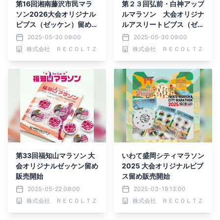
第16回湘南藤沢市民マラ
第２３回弘前・白神アップ
ソン2026大会オリジナル
ルマラソン 大会オリジナ
ビブス（ゼッケン）留め販
ルアスリートビブス（ゼッ
売開始
ケン）留めを販売
2025-05-30 09:00
2025-05-30 09:00
株式会社 ＲＥＣＯＬＴＺ
株式会社 ＲＥＣＯＬＴＺ
第33回福知山マラソン 大
いわて盛岡シティマラソン
会オリジナルゼッケン留め
2025 大会オリジナルビブ
販売開始
ス留め販売開始
2025-05-22 09:00
2025-03-19 13:00
株式会社 ＲＥＣＯＬＴＺ
株式会社 ＲＥＣＯＬＴＺ