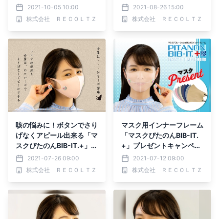
本突破
ン開催中
2021-10-05 10:00
2021-08-26 15:00
株式会社 ＲＥＣＯＬＴＺ
株式会社 ＲＥＣＯＬＴＺ
咳の悩みに！ボタンでさり
マスク用インナーフレーム
げなくアピール出来る「マ
「マスクぴたのんBIB-IT.
スクぴたのんBIB-IT.+」誕
+」プレゼントキャンペー
生
ン開催
2021-07-26 09:00
2021-07-12 09:00
株式会社 ＲＥＣＯＬＴＺ
株式会社 ＲＥＣＯＬＴＺ