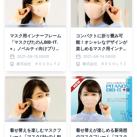
マスク用インナーフレーム
コンパクトに折り畳み可
「マスクぴたのんBIB-IT.
能！オシャレなデザインが
+」ノベルティ向けプリン
楽しめるマスク用インナー
トサービスを開始
フレーム「マスクぴたのん
2021-06-15 09:00
2021-06-14 09:00
BIB-IT.+」
株式会社 ＲＥＣＯＬＴＺ
株式会社 ＲＥＣＯＬＴＺ
着せ替えを楽しむマスクフ
着せ替えが楽しめる新発想
レーム「マスクぴたのんBI
のマスクフレーム「マスク