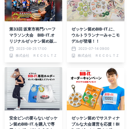
第33回 坂東市将門ハーフ
ゼッケン留めBIB-IT.に、
マラソン大会 BIB-IT.オ
ウルトラランナーみゃこモ
リジナルゼッケン留め販売
デルが登場！！
開始
2023-08-25 17:00
2023-07-14 09:00
株式会社 ＲＥＣＯＬＴＺ
株式会社 ＲＥＣＯＬＴＺ
安全ピンの要らないゼッケ
ゼッケン留めでサスティナ
ン留めBIB-IT.を購入で専
ブルな大会運営を応援！BI