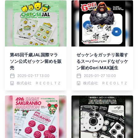
第45回千歳JAL国際マラ
ゼッケンをガッチリ装着す
ソン公式ゼッケン留めを販
るスーパーハードなゼッケ
売
ン留めGori MAX誕生
2025-02-17 13:00
2025-01-27 10:00
株式会社 ＲＥＣＯＬＴＺ
株式会社 ＲＥＣＯＬＴＺ