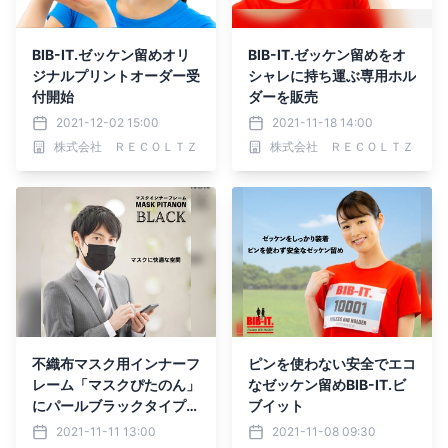
BIB-IT.ゼッケン留めオリ
BIB-IT.ゼッケン留めをオ
ジナルプリントオーダー受
シャレに持ち運ぶ専用ホル
付開始
ダーを販売
2021-12-02 15:00
2021-11-18 14:00
株式会社 ＲＥＣＯＬＴＺ
株式会社 ＲＥＣＯＬＴＺ
不織布マスク用インナーフ
ピンを使わない安全でエコ
レーム「マスクぴたのん」
なゼッケン留めBIB-IT.ビ
にパールブラックタイプが
ブイット
登場
2021-11-11 13:00
2021-11-08 09:30