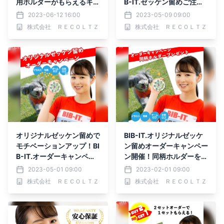
用ホルダーがもらえるキャ
B-IT.ゼッケン留めご注文
ンペーン開催
でオリジナル台紙プレゼン
2023-06-12 16:00
2023-05-09 09:00
ト
株式会社 ＲＥＣＯＬＴＺ
株式会社 ＲＥＣＯＬＴＺ
オリジナルゼッケン留めで
BIB-IT.オリジナルゼッケ
モチベーションアップ！BI
ン留めオーダーキャンペー
B-IT.オーダーキャンペー
ン開催！同柄ホルダーをプ
ン開催
レゼント
2023-05-01 09:00
2023-02-01 09:00
株式会社 ＲＥＣＯＬＴＺ
株式会社 ＲＥＣＯＬＴＺ