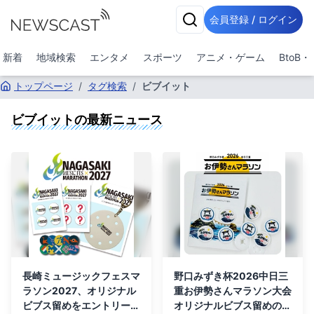
会員登録 / ログイン
新着
地域検索
エンタメ
スポーツ
アニメ・ゲーム
BtoB
トップページ
/
タグ検索
/
ビブイット
ビブイット
の最新ニュース
長崎ミュージックフェスマ
野口みずき杯2026中日三
ラソン2027、オリジナル
重お伊勢さんマラソン大会
ビブス留めをエントリー時
オリジナルビブス留めの販