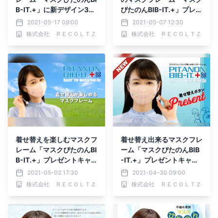
B-IT.+」に新デザイン30
ぴたのんBIB-IT.+」プレゼ
種登場
ントキャンペーン開催中
2021-05-17 09:00
2021-05-07 12:30
株式会社 ＲＥＣＯＬＴＺ
株式会社 ＲＥＣＯＬＴＺ
着せ替えを楽しむマスクフ
着せ替え出来るマスクフレ
レーム「マスクぴたのんBI
ーム「マスクぴたのんBIB
B-IT.+」プレゼントキャ
-IT.+」プレゼントキャン
ンペーン開催中
ペーン開催
2021-05-02 17:30
2021-04-30 09:00
株式会社 ＲＥＣＯＬＴＺ
株式会社 ＲＥＣＯＬＴＺ