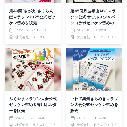
第49回“さがえ”さくらん
第45回丹波篠山ABCマラ
ぼマラソン2025公式ゼッ
ソン公式 サウルスジャパ
ケン留めを販売
ンコラボゼッケン留めの販
売を開始
2025-01-24 13:00
2025-01-20 09:00
株式会社 ＲＥＣＯＬＴＺ
株式会社 ＲＥＣＯＬＴＺ
ふくやまマラソン大会公式
いわて奥州きらめきマラソ
ゼッケン留め＆専用ホルダ
ン大会公式ゼッケン留めを
ーを販売
販売
2024-11-22 13:00
2024-11-21 13:00
株式会社 ＲＥＣＯＬＴＺ
株式会社 ＲＥＣＯＬＴＺ