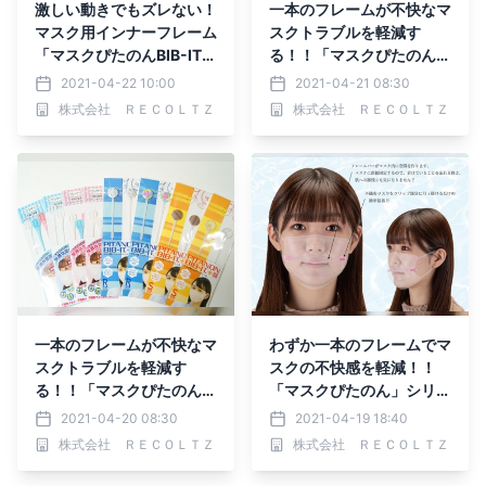
激しい動きでもズレない！
一本のフレームが不快なマ
マスク用インナーフレーム
スクトラブルを軽減す
「マスクぴたのんBIB-IT.
る！！「マスクぴたのんBI
+」24柄＋カスタマイズデ
B-IT.+」24柄発売
2021-04-22 10:00
2021-04-21 08:30
ザインを発売
株式会社 ＲＥＣＯＬＴＺ
株式会社 ＲＥＣＯＬＴＺ
一本のフレームが不快なマ
わずか一本のフレームでマ
スクトラブルを軽減す
スクの不快感を軽減！！
る！！「マスクぴたのん」
「マスクぴたのん」シリー
シリーズをリニューアル販
ズを改良
2021-04-20 08:30
2021-04-19 18:40
売
株式会社 ＲＥＣＯＬＴＺ
株式会社 ＲＥＣＯＬＴＺ