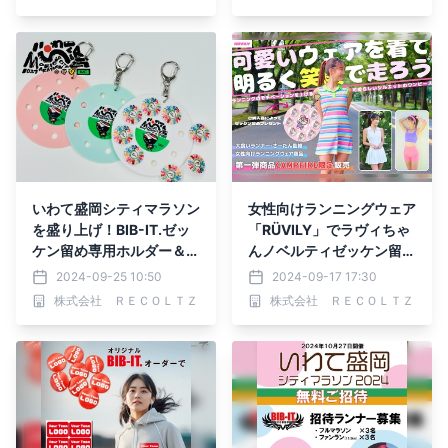
いわて盛岡シティマラソン
女性向けランニングウェア
を盛り上げ！BIB-IT.ゼッ
「RÜVILY」でラヴィちゃ
ケン留め専用ホルダー＆T
んノベルティゼッケン留め
シャツを販売
をプレゼント
2024-09-25 10:50
2024-09-17 17:30
株式会社 ＲＥＣＯＬＴＺ
株式会社 ＲＥＣＯＬＴＺ