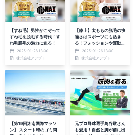
【すね毛】男性がこぞって
【膝上】太ももの脱毛の快
すね毛を脱毛する時代！す
適さはスポーツにも活き
ね毛脱毛の魅力に迫る！
る！フォッションや運動に
も役立つ膝上脱毛
2025-01-28 13:00
2025-01-26 13:00
株式会社アデプト
株式会社アデプト
【第19回湘南国際マラソ
元プロ野球選手鳥谷敬さん
ン】 スタート時のゴミ問
も愛用！自然と脚が前に出