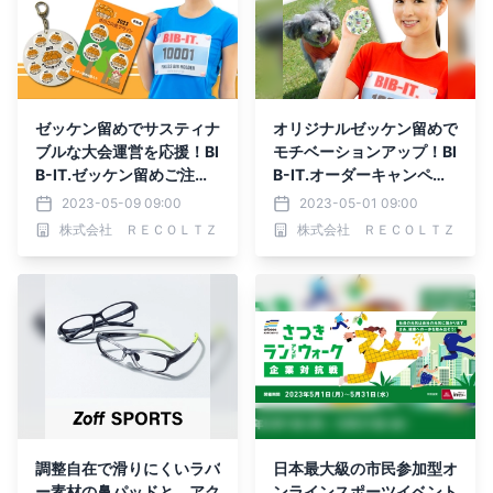
ゼッケン留めでサスティナ
オリジナルゼッケン留めで
ブルな大会運営を応援！BI
モチベーションアップ！BI
B-IT.ゼッケン留めご注文
B-IT.オーダーキャンペー
でオリジナル台紙プレゼン
ン開催
2023-05-09 09:00
2023-05-01 09:00
ト
株式会社 ＲＥＣＯＬＴＺ
株式会社 ＲＥＣＯＬＴＺ
調整自在で滑りにくいラバ
日本最大級の市民参加型オ
ー素材の鼻パッドと、アク
ンラインスポーツイベント