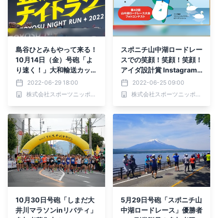
島谷ひとみもやって来る！
スポニチ山中湖ロードレー
10月14日（金）号砲「よ
スでの笑顔！笑顔！笑顔！
り速く！」大和輸送カップ
アイダ設計賞 Instagram
豊洲ナイトラン参加者募集
フォトコンテスト 当選者
2022-06-29 18:00
2022-06-25 09:00
発表
株式会社スポーツニッポン新聞社
株式会社スポーツニッポン新聞社
10月30日号砲「しまだ大
5月29日号砲「スポニチ山
井川マラソンinリバティ」
中湖ロードレース」優勝者