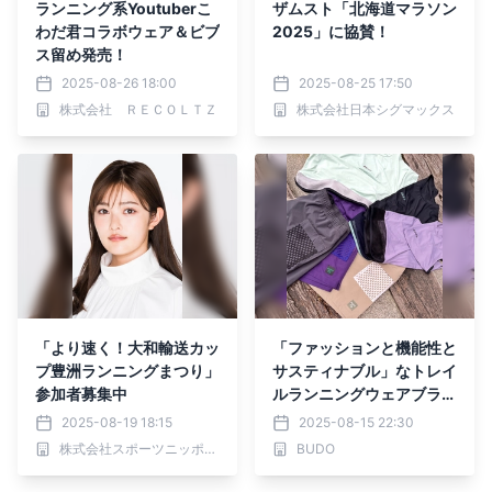
ランニング系Youtuberこ
ザムスト「北海道マラソン
わだ君コラボウェア＆ビブ
2025」に協賛！
ス留め発売！
2025-08-26 18:00
2025-08-25 17:50
株式会社 ＲＥＣＯＬＴＺ
株式会社日本シグマックス
「より速く！大和輸送カッ
「ファッションと機能性と
プ豊洲ランニングまつり」
サスティナブル」なトレイ
参加者募集中
ルランニングウェアブラン
ドBUDOに注目
2025-08-19 18:15
2025-08-15 22:30
株式会社スポーツニッポン新聞社
BUDO