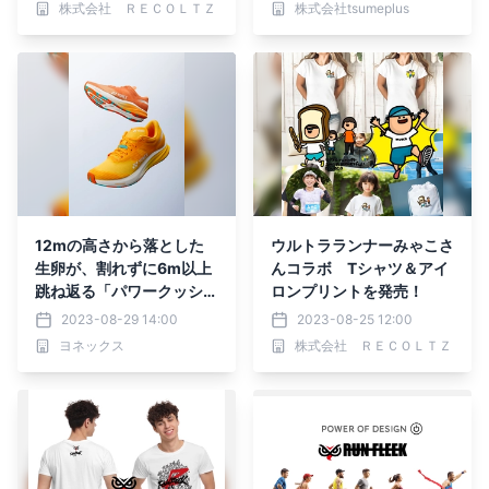
株式会社 ＲＥＣＯＬＴＺ
株式会社tsumeplus
12mの高さから落とした
ウルトラランナーみゃこさ
生卵が、割れずに6m以上
んコラボ Tシャツ＆アイ
跳ね返る「パワークッショ
ロンプリントを発売！
ン®プラス」搭載 スピー
2023-08-29 14:00
2023-08-25 12:00
ドに最適化した新カーブ形
ヨネックス
株式会社 ＲＥＣＯＬＴＺ
状「3Dパワーカーボン」
搭載 羽のような軽さ片足
192g《女性用23.5cm》
カーボンクルーズ エア
ラス 2023年9月下旬よ
り発売