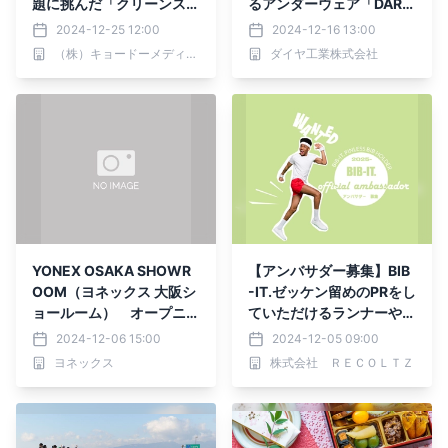
題に挑んだ「クリーンスタ
るアンダーウェア「DAR
ートプラン」を初実施！
WING アスリート ロング
2024-12-25 12:00
2024-12-16 13:00
大会全体のゴミ排出量を更
タイプ」をMakuakeにて
（株）キョードーメディアス
ダイヤ工業株式会社
に削減し、 世界に誇れる
先行販売開始！
環境配慮型マラソンとして
また一歩前進！
YONEX OSAKA SHOWR
【アンバサダー募集】BIB
OOM（ヨネックス 大阪シ
-IT.ゼッケン留めのPRをし
ョールーム） オープニン
ていただけるランナーやチ
グトークショー開催のご案
ームを募集！
2024-12-06 15:00
2024-12-05 09:00
内
ヨネックス
株式会社 ＲＥＣＯＬＴＺ