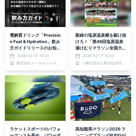
電解質ドリンク「Precisio
新緑の塩原温泉郷を駆け抜
n Fuel & Hydration」飲み
けろ！「第49回塩原温泉
方ガイドリリースのお知ら
湯けむりマラソン全国大
せ
会」開催
2026-03-27 13:00
2026-02-17 10:02
株式会社トータルヘルスコンサルティング
一般社団法人那須塩原市観光局
ラケットスポーツのパフォ
高知龍馬マラソン2026 ラ
ーマンスを高め、パワーポ
ンニングブランドBUDOが