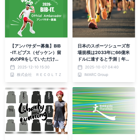
【アンバサダー募集】BIB
日本のスポーツシューズ市
-IT.ビブス（ゼッケン）留
場規模は2033年に66億米
めのPRをしていただける
ドルに達すると予測｜年平
ランナーやチームを募集！
均成長率4.3%で成長
2025-12-10 15:30
2025-10-07 04:40
株式会社 ＲＥＣＯＬＴＺ
IMARC Group