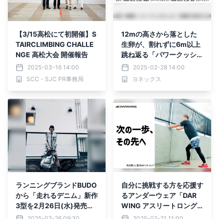
【3/15高松にて初開催】S
12mの高さから落とした
TAIRCLIMBING CHALLE
生卵が、割れずに6m以上
NGE 高松大会 開催報告
跳ね返る「パワークッショ
ン®プラス」搭載 “いつ
2025-03-16 14:00
2025-02-28 14:00
までも続く安心感”を追求
SCC・SJC PR事務局
ヨネックス
したランニングシューズ
「CARBON CRUISE GLID
ER」 2025年3月下旬よ
り発売
ランニングブランドBUDO
自分に挑戦する方を応援す
から「走れるデニム」新作
るアンダーウェア「DAR
3型を2月26日(水)発売。
WING アスリートロング
高感度ランニングショップ
タイプ」をCAMPFIREに
2025-02-26 09:30
2025-02-21 11:00