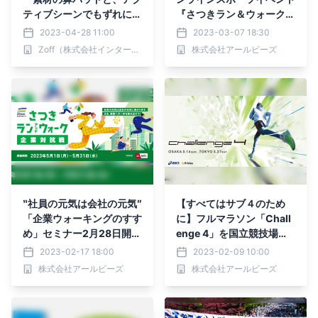
ティブシーンでもずれにく
『さつきラン＆ウォーク2
いテンプル構造 フィット
023 企業対抗戦』5月1日
2023-04-28 11:00
2023-03-07 18:30
感抜群！男性向けスポーテ
より開催
Zoff（株式会社インターメスティック）
株式会社アールビーズ
ィーデザインのメガネが新
発売
‶社員の元気は会社の元気″
【すべてはサブ４のため
「企業ウォーキングのすす
に】フルマラソン「Chall
め」セミナー2月28日開
enge 4」を国立競技場
催！
（東京）・淀川（大阪）で
2023-02-17 18:00
2023-02-09 10:00
開催！
株式会社アールビーズ
株式会社アールビーズ