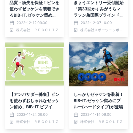
品質・紛失を保証！ピンを
きょうエントリー受付開始
使わずゼッケンを装着でき
「第33回かすみがうらマ
るBIB-IT.ゼッケン留めが
ラソン兼国際ブラインドマ
安心保証サービスを開始
ラソン2023」
2022-12-12 09:00
2022-12-07 10:00
株式会社 ＲＥＣＯＬＴＺ
株式会社スポーツニッポン新聞社
【アンバサダー募集】ピン
しっかりゼッケンを装着！
を使わずおしゃれなゼッケ
BIB-IT.ゼッケン留めにブ
ン留め、BIB-IT.ビブイッ
ルー(ハードタイプ)が登場
トの魅力発信のお手伝いを
2022-11-24 09:00
2022-11-14 09:00
していただける方を募集
株式会社 ＲＥＣＯＬＴＺ
株式会社 ＲＥＣＯＬＴＺ