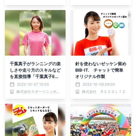
千葉真子がランニングの楽
針を使わないゼッケン留め
しさや走り方のスキルなど
BIB-IT. チャットで簡単
を直接指導「千葉真子Enj
オリジナル作製
oy Run」参加者募集
2022-10-07 10:00
2022-10-06 09:00
株式会社スポーツニッポン新聞社
株式会社 ＲＥＣＯＬＴＺ