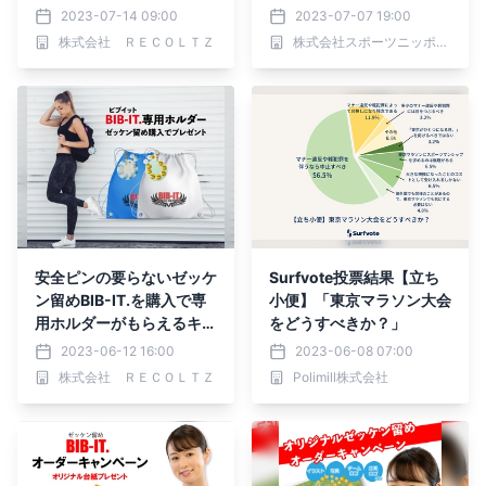
3 参加者募集中
2023-07-14 09:00
2023-07-07 19:00
株式会社 ＲＥＣＯＬＴＺ
株式会社スポーツニッポン新聞社
安全ピンの要らないゼッケ
Surfvote投票結果【立ち
ン留めBIB-IT.を購入で専
小便】「東京マラソン大会
用ホルダーがもらえるキャ
をどうすべきか？」
ンペーン開催
2023-06-12 16:00
2023-06-08 07:00
株式会社 ＲＥＣＯＬＴＺ
Polimill株式会社