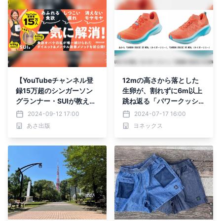
【YouTubeチャンネル登
12mの高さから落とした
録15万超のシンガーソン
生卵が、割れずに6m以上
グランナー・SUIが教え
跳ね返る「パワークッショ
る】『10分で心と体が変
ン®プラス」搭載 新カー
2024-09-12 17:00
2024-07-17 16:00
わる ズルいランニング』
ボンで跳ね進む「CARBO
あさ出版
ヨネックス
2024年9月26日刊行
N CRUISE SR」 厚底ク
ッションで跳ね進む「CA
RBON CRUISE XR」 20
24年8月上旬より発売