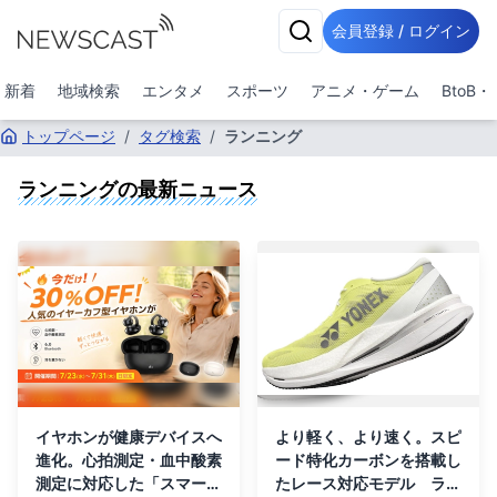
会員登録 / ログイン
新着
地域検索
エンタメ
スポーツ
アニメ・ゲーム
BtoB
トップページ
/
タグ検索
/
ランニング
ランニング
の最新ニュース
イヤホンが健康デバイスへ
より軽く、より速く。スピ
進化。心拍測定・血中酸素
ード特化カーボンを搭載し
測定に対応した「スマート
たレース対応モデル ラン