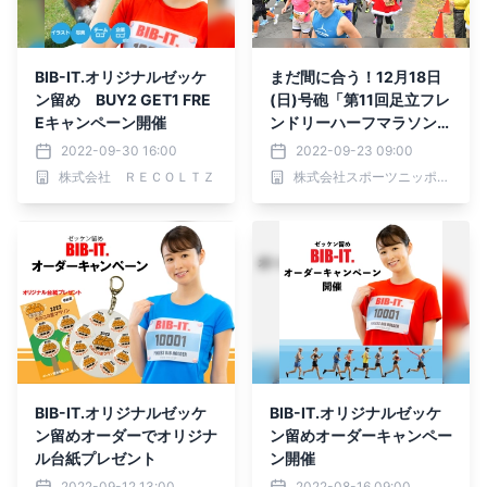
BIB-IT.オリジナルゼッケ
まだ間に合う！12月18日
ン留め BUY2 GET1 FRE
(日)号砲「第11回足立フレ
Eキャンペーン開催
ンドリーハーフマラソン」
参加者募集
2022-09-30 16:00
2022-09-23 09:00
株式会社 ＲＥＣＯＬＴＺ
株式会社スポーツニッポン新聞社
BIB-IT.オリジナルゼッケ
BIB-IT.オリジナルゼッケ
ン留めオーダーでオリジナ
ン留めオーダーキャンペー
ル台紙プレゼント
ン開催
2022-09-12 13:00
2022-08-16 09:00