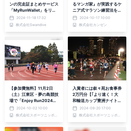
ンの完走証まとめサービス
るマンガ家』が実践するケ
「MyRunWallet」をリリ
ニア式マラソン練習法を具
ースしました
体的に解説『超実践！ み
2024-11-18 17:32
2024-10-17 10:00
やすのんきのサブスリー教
株式会社Swandive
株式会社カンゼン
室』が10月15日に発売
【参加費無料】11月2日
入賞者には叙々苑お食事券
（土）江東区・夢の島競技
2万円分【｢より速く！大
場で「Enjoy Run2024」
和輸送カップ豊洲ナイトラ
参加者募集中
ン｣参加者募集中】
2024-10-02 10:00
2024-09-20 17:00
株式会社スポーツニッポン新聞社
株式会社スポーツニッポン新聞社