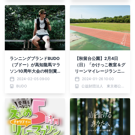
ツ。２素材で今春５月に新
作を発売
ランニングブランドBUDO
【秋留台公園】2月4日
（ブドー）が高知龍馬マラ
（日）「かけっこ教室＆グ
ソン10周年大会の特別賞
リーンマイレージランニン
を協賛。高知出身のクリエ
グイベント」開催！
2024-02-05 09:00
2024-01-26 10:00
イターランナーが手掛ける
BUDO
公益財団法人 東京都公園協会
ブランドが大会をサポー
ト。