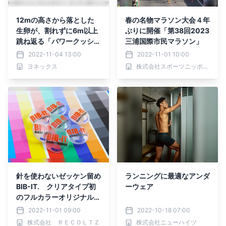
12mの高さから落とした
春の名物マラソン大会４年
生卵が、割れずに6m以上
ぶりに開催「第38回2023
跳ね返る「パワークッショ
三浦国際市民マラソン」
ン®プラス」搭載 ヨネッ
2022-11-04 13:00
2022-11-01 10:00
クス史上最高級のクッショ
ヨネックス
株式会社スポーツニッポン新聞社
ン性と安定性でひざや脚へ
の負担を軽減し、長距離で
もラクに走れる 「セーフ
ラン200X」 2022年12月
上旬より発売
針を使わないゼッケン留め
ランニングに最適なアンダ
BIB-IT. クリアタイプ初
ーウェア
のフルカラーオリジナルプ
リントサービスを開始
2022-11-01 09:00
2022-10-18 07:00
株式会社 ＲＥＣＯＬＴＺ
株式会社ニューハイツ