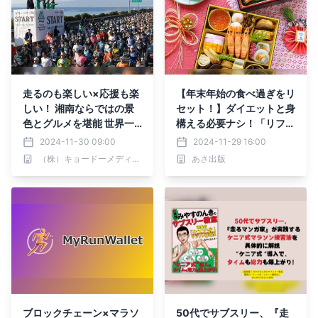
走るのも楽しい×応援も楽
【年末年始の食べ過ぎをリ
しい！ 湘南ならではの景
セット！】ダイエットと身
色とグルメを堪能 世界一
構える必要ナシ！「リフレ
快適な大会を目指して
ッシュがてら」ダイエット
2024-11-30 09:00
2024-11-29 16:00
「第19回湘南国際マラソ
（株）キョードーメディアス
あさ出版
ン」 いよいよ今週末開
催！
ブロックチェーン×マラソ
50代でサブスリー、『走