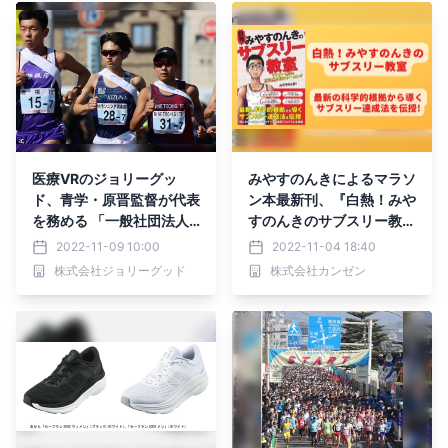
医療VRのジョリーグッ
みやすのんきによるマラソ
ド、青学・原晋監督が代表
ン本最新刊、『白熱！みや
を務める 「一般社団法人
すのんきのサブスリー教
アスリートキャリアセンタ
室』が11月9日発売！
2022-11-09 10:00
2022-11-04 18:40
ー」に協賛
株式会社ジョリーグッド
株式会社カンゼン