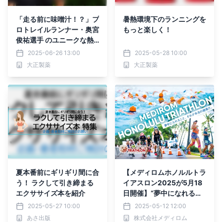
「走る前に味噌汁！？」プ
暑熱環境下のランニングを
ロトレイルランナー・奥宮
もっと楽しく！
俊祐選手 のユニークな熱
中症対策とは
2025-06-26 13:00
2025-05-28 10:00
大正製薬
大正製薬
夏本番前にギリギリ間に合
【メディロムホノルルトラ
う！ ラクして引き締まる
イアスロン2025が5月18
エクササイズ本を紹介
日開催】“夢中になれるこ
と、それが本当の健康だ”
2025-05-27 10:00
2025-05-12 12:00
あさ出版
株式会社メディロム