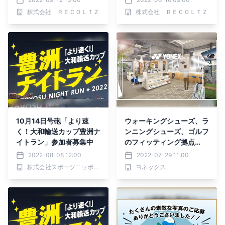
株式会社 ＲＥＣＯＬＴＺ
株式会社 ＲＥＣＯＬＴＺ
10月14日号砲「より速
ウォーキングシューズ、ラ
く！大和輸送カップ豊洲ナ
ンニングシューズ、ゴルフ
イトラン」参加者募集中
のフィッティング拠点
「ヨネックス フィッティ
2022-08-08 12:00
2022-07-29 11:00
ングスタジオ東京」 2022
株式会社スポーツニッポン新聞社
ヨネックス
年9月下旬 新橋に移転オ
ープン