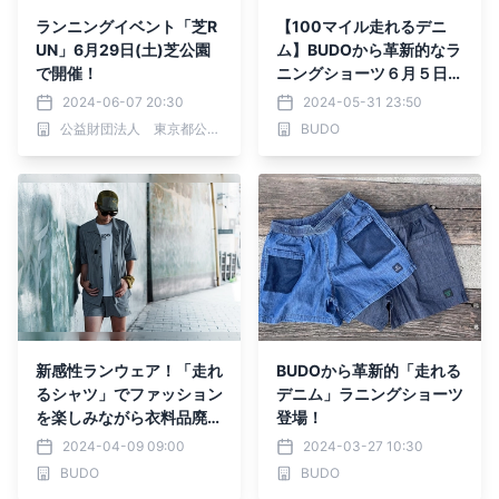
ランニングイベント「芝R
【100マイル走れるデニ
UN」6月29日(土)芝公園
ム】BUDOから革新的なラ
で開催！
ニングショーツ６月５日
（水）に発売予定
2024-06-07 20:30
2024-05-31 23:50
公益財団法人 東京都公園協会
BUDO
新感性ランウェア！「走れ
BUDOから革新的「走れる
るシャツ」でファッション
デニム」ラニングショーツ
を楽しみながら衣料品廃棄
登場！
削減に繋げたい。ランニン
2024-04-09 09:00
2024-03-27 10:30
グウェアブランド『BUD
BUDO
BUDO
O』が打ち出す機能美シャ