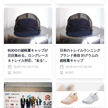
BUDOの超軽量キャップが
日本のトレイルランニング
注目集める。ロングレース
ブランド発信 31グラムの
＆トレイル対応、“走る”に
超軽量キャップ
集中するためのミニマルギ
2025-04-12 17:54
2025-04-07 20:04
アが再入荷
BUDO
BUDO