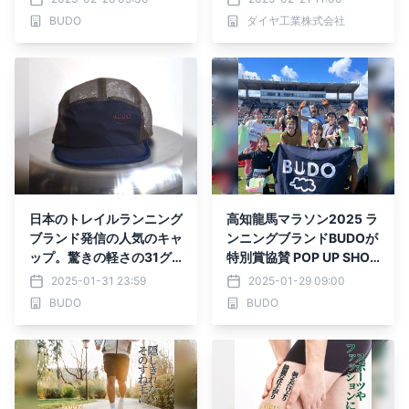
とのダブルネーム同時発売
て発売！
BUDO
ダイヤ工業株式会社
日本のトレイルランニング
高知龍馬マラソン2025 ラ
ブランド発信の人気のキャ
ンニングブランドBUDOが
ップ。驚きの軽さの31グ
特別賞協賛 POP UP SHO
ラム！
P・ソーシャルランイベン
2025-01-31 23:59
2025-01-29 09:00
ト開催
BUDO
BUDO