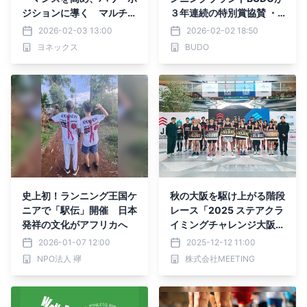
ジションに導く マルチト
３年連続の特別賞協賛 ・P
レーニングシューズ「CO
OP UP SHOP・ソーシャル
2026-02-03 13:00
2026-02-02 18:50
UNTER-COURT TRAINE
ランイベントも開催
ヨネックス
BUDO
R」 2026年3月下旬より
発売
史上初！ランニング王国ケ
秋の大阪を駆け上がる階段
ニアで「駅伝」開催 日本
レース「2025 ステアクラ
発祥の文化がアフリカへ
イミングチャレンジ大阪大
会@ツイン21 MID タワ
2026-01-07 12:00
2025-12-12 11:00
ー」を11月30日（日）に
NPO法人 襷
株式会社MEETING
開催