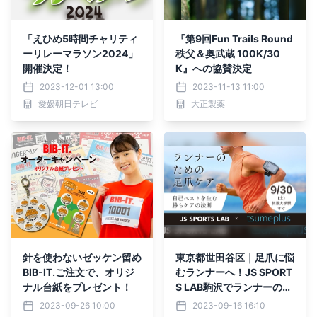
「えひめ5時間チャリティ
『第9回Fun Trails Round
ーリレーマラソン2024」
秩父＆奥武蔵 100K/30
開催決定！
K』への協賛決定
2023-12-01 13:00
2023-11-13 11:00
愛媛朝日テレビ
大正製薬
針を使わないゼッケン留め
東京都世田谷区｜足爪に悩
BIB-IT.ご注文で、オリジ
むランナーへ！JS SPORT
ナル台紙をプレゼント！
S LAB駒沢でランナーのた
めの足爪ケアイベントを実
2023-09-26 10:00
2023-09-16 16:10
施