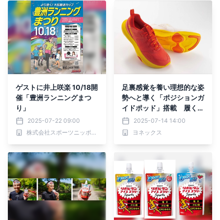
ゲストに井上咲楽 10/18開
足裏感覚を養い理想的な姿
催「豊洲ランニングまつ
勢へと導く「ポジションガ
り」
イドポッド」搭載 履くだ
けでフットワーク向上へ導
2025-07-22 09:00
2025-07-14 14:00
く新感覚シューズ 「PRI
株式会社スポーツニッポン新聞社
ヨネックス
ME TRAINER（プライム
トレーナー）」 2025年
8月下旬より発売