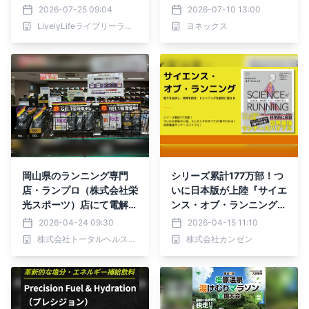
イヤーカ型フイヤホン」が
ニングシューズ「CARBO
2026-07-25 09:04
2026-07-10 13:00
登場
N CRUISE AERUS GT」
LivelyLifeライブリーライフ株式会社
ヨネックス
2026年8月下旬より発売
岡山県のランニング専門
シリーズ累計177万部！つ
店・ランプロ（株式会社栄
いに日本版が上陸『サイエ
光スポーツ）店にて電解質
ンス・オブ・ランニング』
ドリンク「Precision Fuel
4月17日に発売！ ─ランニ
2026-04-24 09:30
2026-04-15 11:10
& Hydration（プレシジョ
ングのすべてがこの1冊で
株式会社トータルヘルスコンサルティング
株式会社カンゼン
ンフューエル&ハイドレー
わかる
ション）」の販売を開始し
ました！