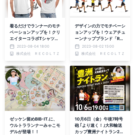
着るだけでランナーのモチ
デザインの力でモチベーシ
ベーションアップを！クリ
ョンアップを！ウェアチュ
エイターコラボTシャツを
ーンナップブランド「Run
販売
Fleek」がオープン
2023-08-04 18:00
2023-08-02 15:00
株式会社 ＲＥＣＯＬＴＺ
株式会社 ＲＥＣＯＬＴＺ
ゼッケン留めBIB-IT.に、
10月6日（金）午後7時号
ウルトラランナーみゃこモ
砲 ｢より速く！｣大和輸送
デルが登場！！
カップ豊洲ナイトラン202