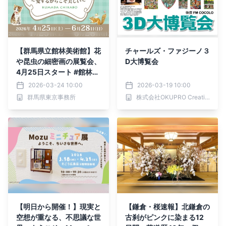
【群馬県立館林美術館】花
チャールズ・ファジーノ３
や昆虫の細密画の展覧会、
D大博覧会
4月25日スタート #館林美
術館で自然とアートを楽し
2026-03-24 10:00
2026-03-19 10:00
もう！
群馬県東京事務所
株式会社OKUPRO Creative
【明日から開催！】現実と
【鎌倉・桜速報】北鎌倉の
空想が重なる、不思議な世
古刹がピンクに染まる12