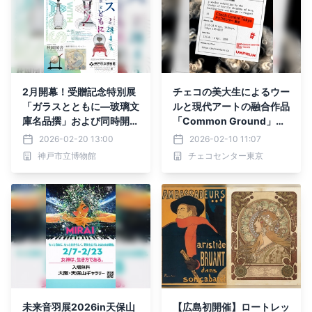
2月開幕！受贈記念特別展
チェコの美大生によるウー
「ガラスとともに―玻璃文
ルと現代アートの融合作品
庫名品撰」および同時開催
「Common Ground」展
特別展「秋岡図書―地理学
が広尾で開催
2026-02-20 13:00
2026-02-10 11:07
者のコレクション―」、4
神戸市立博物館
チェコセンター東京
月開幕「神戸百華―コレク
ションが開く神戸の魅力」
を神戸市立博物館にて開
催！
未来音羽展2026in天保山
【広島初開催】ロートレッ