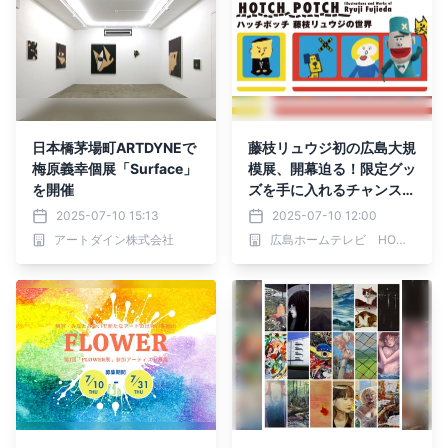
日本橋茅場町ARTDYNEで
藤枝リュウジ初の広島大規
梅原義幸個展「Surface」
模展、開幕迫る！限定グッ
を開催
ズを手に入れるチャンスを
お見逃しなく！
2025-07-10 15:13
2025-07-10 12:00
アートダイン株式会社
広島ホームテレビ HOMEイベントセンター