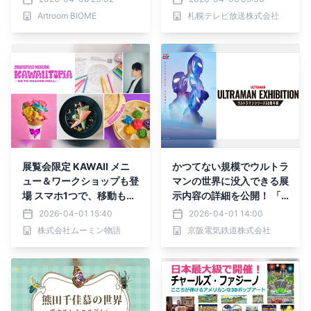
OME（バイオーム）が、
から札幌芸術の森美術館で
Artroom BIOME
札幌テレビ放送株式会社
阪急神戸線・御影駅南エリ
開催決定！
アへ拠点を移した。新しい
場での初の展覧会は、202
6年5月9日（土）より開
催。 新たなスペースのご
紹介とともに、改めてBIO
MEについてお知らせいた
します。
展覧会限定 KAWAII メニ
かつてない規模でウルトラ
ュー＆ワークショップも登
マンの世界に没入できる展
場 スマホ1つで、移動もミ
示内容の詳細を公開！ 「U
ュージアムもスマート完結
LTRAMAN EXHIBITION -
2026-04-01 15:40
2026-04-01 14:00
の「おでかけパス」は本日
ウルトラマンシリーズ60
株式会社ムーミン物語
京阪電気鉄道株式会社
4/1から販売開始！
周年展- in ひらかたパー
ク」いよいよ4月18日(土)
より開催！