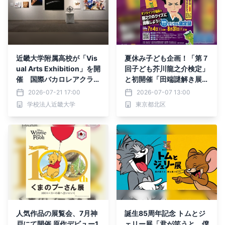
近畿大学附属高校が「Vis
夏休み子ども企画！「第７
ual Arts Exhibition」を開
回子ども芥川龍之介検定」
催 国際バカロレアクラス
と初開催「田端謎解き展
2期生の探究成果を発表
芥川龍之介のひみつ」がは
2026-07-21 17:00
2026-07-07 13:00
じまりました
学校法人近畿大学
東京都北区
人気作品の展覧会、7月神
誕生85周年記念 トムとジ
戸にて開催 原作デビュー1
ェリー展「君が笑うと、僕