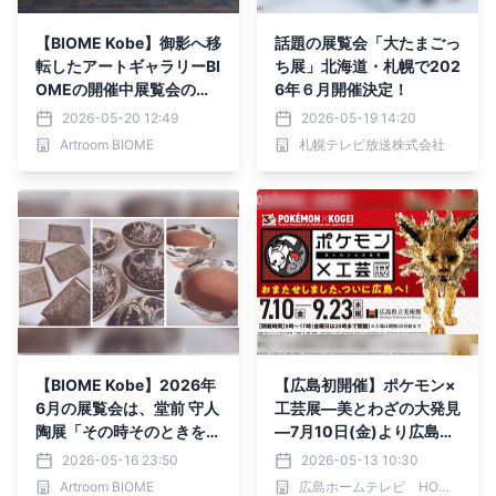
【BIOME Kobe】御影へ移
話題の展覧会「大たまごっ
転したアートギャラリーBI
ち展」北海道・札幌で202
OMEの開催中展覧会のご
6年６月開催決定！
案内です。 移転後初とな
2026-05-20 12:49
2026-05-19 14:20
る展覧会は、東京中心に世
Artroom BIOME
札幌テレビ放送株式会社
界中で活躍する画家であ
り、イラストレーターの木
内達朗の個展。いよいよ中
盤にさしかかりました。
【BIOME Kobe】2026年
【広島初開催】ポケモン×
6月の展覧会は、堂前 守人
工芸展―美とわざの大発見
陶展「その時そのときを描
―7月10日(金)より広島県
く」
立美術館にて開催！
2026-05-16 23:50
2026-05-13 10:30
Artroom BIOME
広島ホームテレビ HOMEイベントセンター