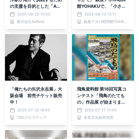
の支援を目的とした「AS
館YOHAKUで、「小さな
UEチャリティーアートオ
夏猫展」を開催
2025-08-20 10:00
2025-08-13 13:11
ークション Vol. 2」を、11
株式会社Artfield
銀座アポロ昭和館YOHAKU
月26日（水）より代官山
ヒルサイドテラスにて開
催。
「俺たちの矢沢永吉展」大
飛鳥資料館 第16回写真コ
阪会場 前売チケット販売
ンテスト「飛鳥のたても
中！
の」作品展 が始まりま
す！
2025-07-22 16:00
2025-07-17 17:00
TBSグロウディア
奈良文化財研究所