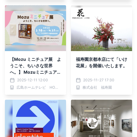
【Mozu ミニチュア展 よ
福寿園京都本店にて「いけ
うこそ、ちいさな世界
花展」を開催いたします。
へ。】 Mozuミニチュア
展、広島初公開の作品も登
2025-12-11 12:00
2025-11-27 17:30
場！来春3月18日(水)より
広島ホームテレビ HOMEイベントセンター
株式会社 福寿園
そごう広島店で開催