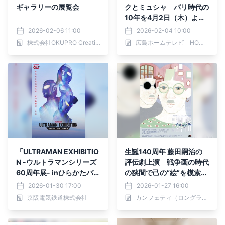
ギャラリーの展覧会
クとミュシャ パリ時代の
10年を4月2日（木）より
開催
2026-02-06 11:00
2026-02-04 10:00
株式会社OKUPRO Creative
広島ホームテレビ HOMEイベントセンター
「ULTRAMAN EXHIBITIO
生誕140周年 藤田嗣治の
N -ウルトラマンシリーズ
評伝劇上演 戦争画の時代
60周年展- inひらかたパー
の狭間で己の“絵”を模索し
ク」
続けた、日本人画家の傷を
2026-01-30 17:00
2026-01-27 16:00
抉る
京阪電気鉄道株式会社
カンフェティ（ロングランプランニング株式会社）