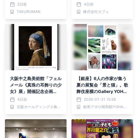
切り、画鋲で留めた
画の名品、奇跡の再来日」
2日前
4日前
開催記念 鑑賞券とお食事
TAKUROMAN
株式会社カフェ
がセットになった特別プラ
ンを発売
大阪中之島美術館「フェル
【銀座】6人の作家が集う
メール《真珠の耳飾りの少
夏の展覧会「景と猫」。歌
女》展」開催記念企画
舞伎座横のGallery YOHA
「フェルメール展鑑賞つき
KUにて、8月20日(木)よ
4日前
2026-07-31 15:38
ランチ&水上バス観光ツア
り涼やかに開催！
京阪ホールディングス株式会社
銀座アポロ昭和館YOHAKU
ー」を限定販売します！