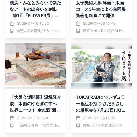
横浜・みなとみらいで新た
女子美術大学 洋画・版画
なアートの出会いを創出
コース3年生による合同展
−第1回「FLOWER展」参
覧会を銀座にて開催
加アーティスト募集開始−
2025-07-10 12:00
2025-07-09 13:45
特定非営利活動法人soshare
銀座アポロ昭和館YOHAKU
【大阪会場開幕】深堀隆介
TOKAI RADIOでレギュラ
展 水面のゆらぎの中へ
ー番組を持つ さだまさし
世界に一つ！“金魚酒“新作
の展覧会を7月23日(水)か
を特別販売！
ら名古屋栄三越で開催
2025-07-05 16:00
2025-06-26 15:00
「深堀隆介展 水面のゆらぎの中へ」大阪会場
東海ラジオ放送株式会社