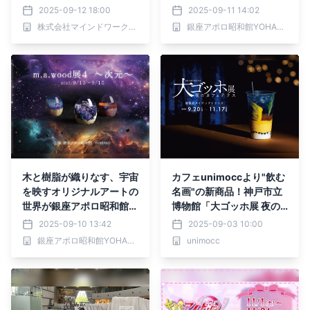
開催
2025-09-12 18:00
2025-09-11 14:02
株式会社マインドワークス・エンタテインメント
銀座アポロ昭和館YOHAKU
木と樹脂が織りなす、宇宙
カフェunimoccより"飲む
を映すオリジナルアートの
名画"の新商品！神戸市立
世界が銀座アポロ昭和館Y
博物館「大ゴッホ展 夜の
OHAKUで開催
カフェテラス」タイアップ
2025-09-10 13:42
2025-09-03 10:00
ドリンクが期間限定で登
銀座アポロ昭和館YOHAKU
unimocc
場。