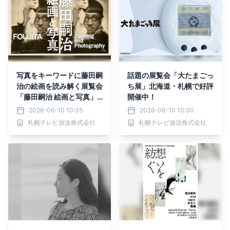
写真をキーワードに藤田嗣
話題の展覧会「大たまごっ
治の絵画を読み解く展覧会
ち展」北海道・札幌で好評
「藤田嗣治 絵画と写真」
開催中！
札幌芸術の森美術館で好評
2026-06-10 10:35
2026-06-10 10:30
開催中！6月28日まで
札幌テレビ放送株式会社
札幌テレビ放送株式会社