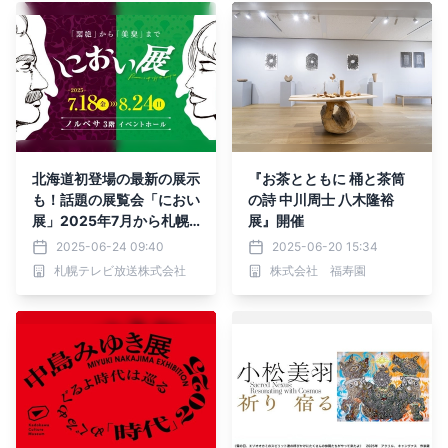
北海道初登場の最新の展示
『お茶とともに 桶と茶筒
も！話題の展覧会「におい
の詩 中川周士 八木隆裕
展」2025年7月から札幌
展』開催
で開催！
2025-06-24 09:40
2025-06-20 15:34
札幌テレビ放送株式会社
株式会社 福寿園