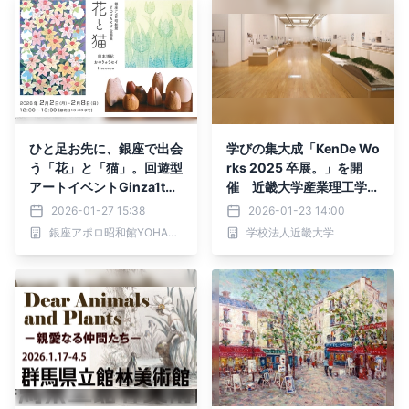
ひと足お先に、銀座で出会
学びの集大成「KenDe Wo
う「花」と「猫」。回遊型
rks 2025 卒展。」を開
アートイベントGinza1to8
催 近畿大学産業理工学部
参加企画
建築・デザイン学科生の卒
2026-01-27 15:38
2026-01-23 14:00
業作品を展示
銀座アポロ昭和館YOHAKU
学校法人近畿大学