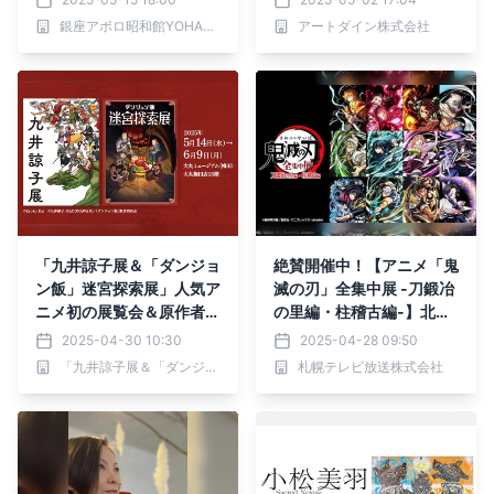
銀座アポロ昭和館YOHAKU
アートダイン株式会社
「九井諒子展＆「ダンジョ
絶賛開催中！【アニメ「鬼
ン飯」迷宮探索展」人気ア
滅の刃」全集中展 -刀鍛冶
ニメ初の展覧会＆原作者初
の里編・柱稽古編-】北海
の作品展、いよいよ5月大
道会場 5/11(日)まで
2025-04-30 10:30
2025-04-28 09:50
阪に巡回！
「九井諒子展＆「ダンジョン飯」迷宮探索展」広報事務局
札幌テレビ放送株式会社