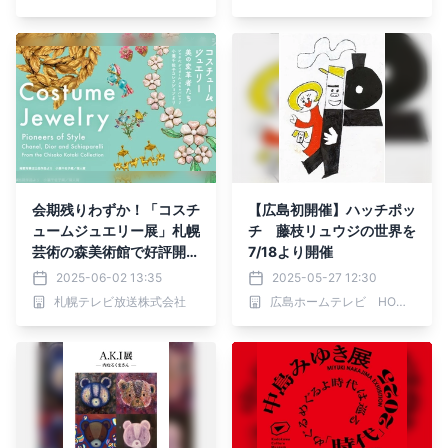
会期残りわずか！「コスチ
【広島初開催】ハッチポッ
ュームジュエリー展」札幌
チ 藤枝リュウジの世界を
芸術の森美術館で好評開催
7/18より開催
中！6月22日まで！
2025-06-02 13:35
2025-05-27 12:30
札幌テレビ放送株式会社
広島ホームテレビ HOMEイベントセンター