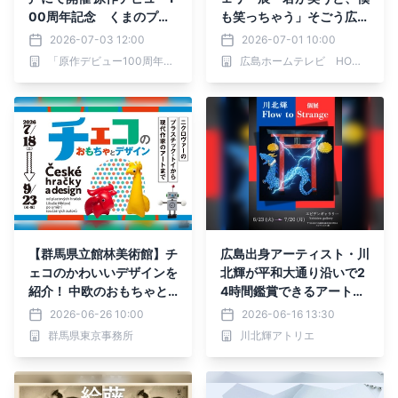
00周年記念 くまのプー
も笑っちゃう」そごう広島
さん展
店で開催決定！
2026-07-03 12:00
2026-07-01 10:00
「原作デビュー100周年記念 くまのプーさん展」神戸実行委員会
広島ホームテレビ HOMEイベントセンター
【群馬県立館林美術館】チ
広島出身アーティスト・川
ェコのかわいいデザインを
北輝が平和大通り沿いで2
紹介！ 中欧のおもちゃと
4時間鑑賞できるアート個
アートにひたる（7月18日
展を開催
2026-06-26 10:00
2026-06-16 13:30
より）
群馬県東京事務所
川北輝アトリエ