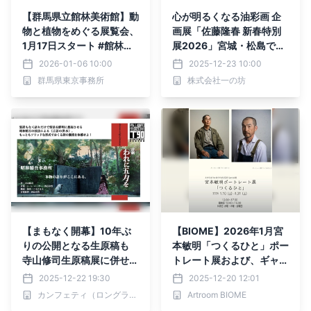
【群馬県立館林美術館】動
心が明るくなる油彩画 企
物と植物をめぐる展覧会、
画展「佐藤隆春 新春特別
1月17日スタート #館林美
展2026」宮城・松島で開
術館で自然とアートを楽し
催【2025年12月27日(土)
2026-01-06 10:00
2025-12-23 10:00
もう！
～2026年1月12日(月)】
群馬県東京事務所
株式会社一の坊
【まもなく開幕】10年ぶ
【BIOME】2026年1月宮
りの公開となる生原稿も
本敏明「つくるひと」ポー
寺山修司生原稿展に併せ特
トレート展および、ギャラ
別ステージ詩劇『われに五
リー移転のご案内
2025-12-22 19:30
2025-12-20 12:01
月を』ダイジェスト上演
カンフェティ（ロングランプランニング株式会社）
Artroom BIOME