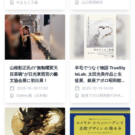
やまもと工藝
山口県周南市
山根彰正氏の"無釉曜変天
羊毛でつなぐ物語 TrueSty
目茶碗"が日光東照宮の藝
leLab. 太田光美作品と生
文協会展に初出展！
徒展、銀座アポロ昭和館Y
OHAKUにて開催
2025-10-29 17:00
2025-10-15 14:38
Gallery庵（日本橋）
銀座アポロ昭和館YOHAKU