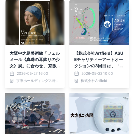
大阪中之島美術館「フェル
【株式会社Artfield】ASU
メール《真珠の耳飾りの少
Eチャリティーアートオー
女》展」に合わせ、 京阪
クションの3回⽬ は、「O
グループで様々な関連商品
AD × ASUE Charity Art A
2026-05-27 16:00
2026-05-22 10:00
を販売します！
uction」として6⽉9⽇
京阪ホールディングス株式会社
株式会社Artfield
（⽕）〜6⽉11⽇（⽊）に
⼤阪で初開催。