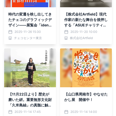
時代の変遷を映し出してき
【株式会社Artfield】現代
たチェコのグラフィックデ
作家の新たな舞台を後押し
ザイン――展覧会「identi
する「ASUEチャリティー
ta」を広尾で開催
アートオークション Vol.
2025-11-26 15:30
2025-11-20 10:00
2」を、11月26日（水）よ
チェコセンター東京
株式会社Artfield
り代官山ヒルサイドテラス
にて開催｜出品作品公開中
【11月22日より】歴史が
【山口県周南市】やなせた
磨いた絣。重要無形文化財
かし展 開催中！
「久米島紬」の真髄に触れ
る3日間
2025-11-14 17:45
2025-11-14 14:00