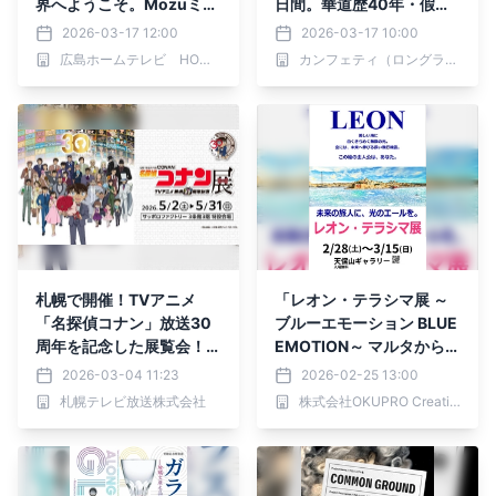
界へようこそ。Mozuミニ
日間。華道歴40年・假屋
チュア展で待望の新作を広
崎省吾が挑む、円覚寺「佛
2026-03-17 12:00
2026-03-17 10:00
島初披露！3月18日(水)よ
日庵」での圧巻の桜インス
広島ホームテレビ HOMEイベントセンター
カンフェティ（ロングランプランニング株式会社）
りそごう広島店で開催！
タレーション開幕！
札幌で開催！TVアニメ
「レオン・テラシマ展 ～
「名探偵コナン」放送30
ブルーエモーション BLUE
周年を記念した展覧会！名
EMOTION～ マルタから愛
場面を集めたエリアや企画
をこめて」大阪・天保山で
2026-03-04 11:23
2026-02-25 13:00
展スペシャルムービー、オ
開催
札幌テレビ放送株式会社
株式会社OKUPRO Creative
リジナルグッズなど盛りだ
くさん！