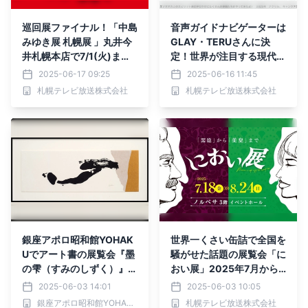
巡回展ファイナル！「中島
音声ガイドナビゲーターは
みゆき展 札幌展 」丸井今
GLAY・TERUさんに決
井札幌本店で7/1(火)まで
定！世界が注目する現代ア
開催中！お見逃しなく！
ーティスト・小松美羽の展
2025-06-17 09:25
2025-06-16 11:45
覧会、2025年7月札幌芸
札幌テレビ放送株式会社
札幌テレビ放送株式会社
術の森美術館で北海道初開
催！
銀座アポロ昭和館YOHAK
世界一くさい缶詰で全国を
Uでアート書の展覧会『墨
騒がせた話題の展覧会「に
の雫（すみのしずく）』開
おい展」2025年7月から
催
札幌で開催決定！
2025-06-03 14:01
2025-06-03 10:05
銀座アポロ昭和館YOHAKU
札幌テレビ放送株式会社