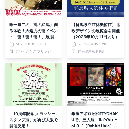
唯一無二の「龍の絵馬」創
【群馬県立館林美術館】北
作体験！大迫力の龍イベン
欧デザインの展覧会を開催
ト「龍！龍！龍！」展 開
（2025年10月11日より）
催
2025-10-01 18:00
2025-09-19 10:00
ブレッシング ブリッジ
群馬県東京事務所
「10周年記念 大ヨッシー
銀座アポロ昭和館YOHAK
スタンプ展」が再び大阪で
Uで、三人展「ЯaЪЪiт H
開催決定！
oLЭ゜（Rabbit Hole）」