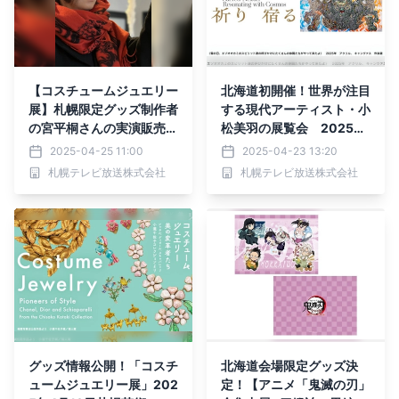
【コスチュームジュエリー
北海道初開催！世界が注目
展】札幌限定グッズ制作者
する現代アーティスト・小
の宮平桐さんの実演販売が
松美羽の展覧会 2025年
決定！
7月5日～札幌芸術の森美
2025-04-25 11:00
2025-04-23 13:20
術館
札幌テレビ放送株式会社
札幌テレビ放送株式会社
グッズ情報公開！「コスチ
北海道会場限定グッズ決
ュームジュエリー展」202
定！【アニメ「鬼滅の刃」