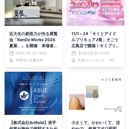
近大生の創造力が光る展覧
11/1～24「キミとアイド
会「KenDe Works 2025
ルプリキュア♪展」そごう
夏展、」を開催 来場者か
広島店で開催！キミプリの
ら直接意見や感想を聞き、
世界を楽しめる展示が盛り
2025-08-20 14:00
2025-08-20 10:00
今後の活動に生かす
だくさん！
学校法人近畿大学
広島ホームテレビ HOMEイベントセンター
【株式会社Artfield】若手
小さくて、かわいくて、涼
作家が海外で挑戦するため
やかで。 銀座アポロ昭和