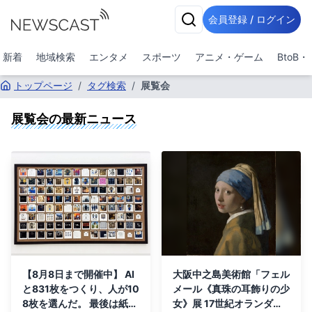
会員登録 / ログイン
新着
地域検索
エンタメ
スポーツ
アニメ・ゲーム
BtoB
トップページ
/
タグ検索
/
展覧会
展覧会
の最新ニュース
【8月8日まで開催中】 AI
大阪中之島美術館「フェル
と831枚をつくり、人が10
メール《真珠の耳飾りの少
8枚を選んだ。 最後は紙を
女》展 17世紀オランダ絵