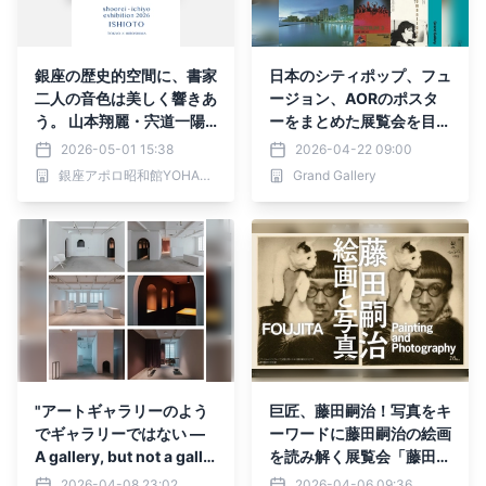
銀座の歴史的空間に、書家
日本のシティポップ、フュ
二人の音色は美しく響きあ
ージョン、AORのポスタ
う。 山本翔麗・宍道一陽
ーをまとめた展覧会を目黒
二人展「美音 -いしお
区美術館区民ギャラリーで
2026-05-01 15:38
2026-04-22 09:00
と-」が銀座アポロ昭和館
開催！(2026年4月29日
銀座アポロ昭和館YOHAKU
Grand Gallery
YOHAKUで開催
(水・祝)～23日(月・祝) )
"アートギャラリーのよう
巨匠、藤田嗣治！写真をキ
でギャラリーではない —
ーワードに藤田嗣治の絵画
A gallery, but not a galle
を読み解く展覧会「藤田嗣
ry." 神戸で展開しているBI
治 絵画と写真」4月29日
2026-04-08 23:02
2026-04-06 09:36