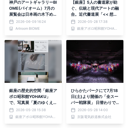
神戸のアートギャラリーBI
【銀座】5人の書道家が紡
OME(バイオーム）7月の
ぐ、伝統と現代アートの融
展覧会は日本画の木下めい
合。近代書道展「<< 想い
こをご紹介します。
を紡ぐ Vol.2 >>」がGalle
2026-06-09 16:24
2026-05-28 17:38
ry YOHAKUにて6月5日
Artroom BIOME
銀座アポロ昭和館YOHAKU
(金)より3日間限定開催！
銀座の歴史的空間「銀座ア
ひらかたパークにて7月18
ポロ昭和館YOHAKU」
日(土)より開催の「全スー
で、写真展「夏のゆくえ」
パー戦隊展」 日替わりで
開催
登場する戦隊ヒーローとグ
2026-05-28 15:38
2026-05-28 14:00
リーティングが楽しめる
銀座アポロ昭和館YOHAKU
京阪電気鉄道株式会社
「スーパー戦隊Dream Gr
eeting」の詳細が決定！