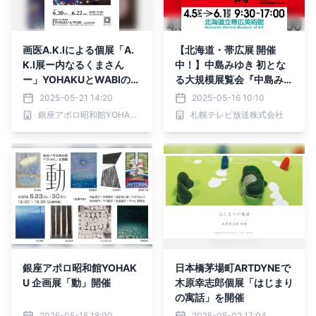
画医A.K.Iによる個展「A.
【北海道・帯広展 開催
K.I展ー内なるくまさん
中！】中島みゆき 初とな
ー」YOHAKUとWABIの2
る大規模展覧会『中島みゆ
会場で開催
き展 「時代」2025 めぐ
2025-05-21 14:20
2025-05-16 10:10
るめぐるよ時代は巡る』
銀座アポロ昭和館YOHAKU
札幌テレビ放送株式会社
銀座アポロ昭和館YOHAK
日本橋茅場町ARTDYNEで
U 企画展「動」開催
木原幸志郎個展「はじまり
の寓話」を開催
2025-05-15 18:00
2025-05-02 17:04