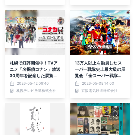
札幌で好評開催中！TVア
13万人以上を動員したス
ニメ「名探偵コナン」放送
ーパー戦隊史上最大級の展
30周年を記念した展覧
覧会 「全スーパー戦隊
会！名場面を集めたエリア
展」ひらかたパークにて開
2026-05-12 09:40
2026-05-08 14:00
や企画展スペシャルムービ
催決定！ 開催期間：7月18
札幌テレビ放送株式会社
京阪電気鉄道株式会社
ー、オリジナルグッズなど
日(土)～9月27日(日)
盛りだくさん！