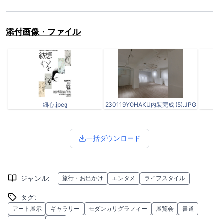
添付画像・ファイル
細心.jpeg
230119YOHAKU内装完成 (5).JPG
一括ダウンロード
ジャンル
:
旅行・お出かけ
エンタメ
ライフスタイル
タグ
:
アート展示
ギャラリー
モダンカリグラフィー
展覧会
書道