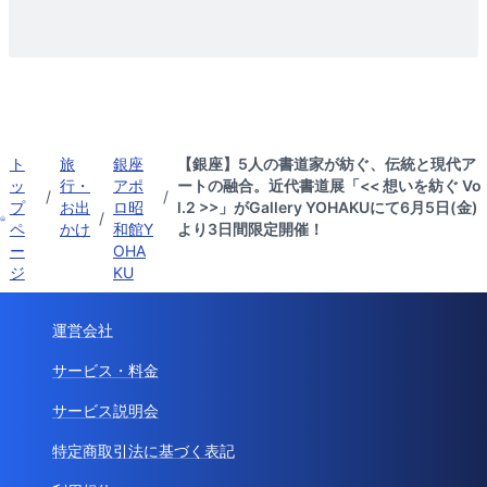
ト
旅
銀座
【銀座】5人の書道家が紡ぐ、伝統と現代ア
ッ
行・
アポ
ートの融合。近代書道展「<< 想いを紡ぐ Vo
/
/
プ
お出
ロ昭
l.2 >>」がGallery YOHAKUにて6月5日(金)
/
ペ
かけ
和館Y
より3日間限定開催！
ー
OHA
ジ
KU
運営会社
サービス・料金
サービス説明会
特定商取引法に基づく表記