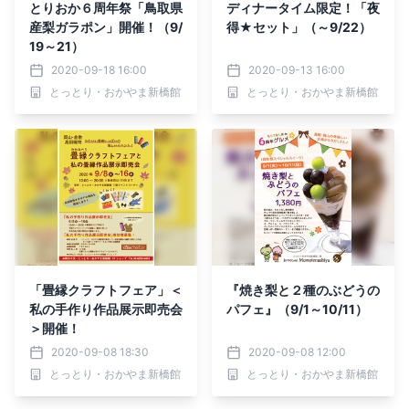
とりおか６周年祭「鳥取県
ディナータイム限定！「夜
産梨ガラポン」開催！（9/
得★セット」（～9/22）
19～21）
2020-09-18 16:00
2020-09-13 16:00
とっとり・おかやま新橋館
とっとり・おかやま新橋館
「畳縁クラフトフェア」＜
『焼き梨と２種のぶどうの
私の手作り作品展示即売会
パフェ』（9/1～10/11）
＞開催！
2020-09-08 18:30
2020-09-08 12:00
とっとり・おかやま新橋館
とっとり・おかやま新橋館