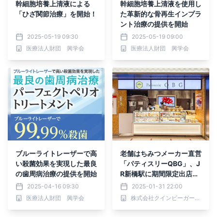
幹細胞培養上清液による
幹細胞培養上清液を使用し
「ひざ関節治療」を開始！
た革新的な骨再生インプラ
ント治療の提供を開始
2025-05-19 09:30
2025-05-19 09:00
医療法人財団 興学会
医療法人財団 興学会
ブルーライトレーザーで高
老舗はちみつメーカー直営
い殺菌効果を実現した最良
「パティスリーQBG」、J
の歯周病治療の提供を開始
R新橋駅に期間限定出店！
バレンタインにぴったりな
2025-04-16 09:30
2025-01-31 22:00
チョコレートやクッキー缶
医療法人財団 興学会
株式会社クインビーガーデン
を販売