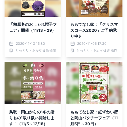
「柏原冬のおしゃれ帽子フ
ももてなし家：「クリスマ
ェア」開催（11/13～29）
スコース2020」ご予約承
り中♪
2020-11-13 15:30
2020-11-06 17:30
とっとり・おかやま新橋館
とっとり・おかやま新橋館
鳥取・岡山からの"冬の贈
ももてなし家：紅ずわい蟹
りもの”取り扱い開始しま
と岡山パクチーフェア（11
す！（11/5～12/18）
月5日～30日）