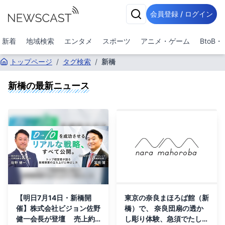
会員登録 / ログイン
新着
地域検索
エンタメ
スポーツ
アニメ・ゲーム
BtoB
トップページ
/
タグ検索
/
新橋
新橋
の最新ニュース
【明日7月14日・新橋開
東京の奈良まほろば館（新
催】株式会社ビジョン佐野
橋）で、 奈良団扇の透か
健一会長が登壇 売上約4
し彫り体験、急須でたしな