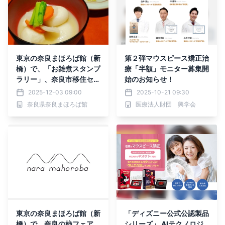
東京の奈良まほろば館（新
第２弾マウスピース矯正治
橋）で、「お雑煮スタンプ
療「半額」モニター募集開
ラリー」、奈良市移住セミ
始のお知らせ！
ナー＆交流会、奈良酒のイ
2025-12-03 09:00
2025-10-21 09:30
ベントを実施
奈良県奈良まほろば館
医療法人財団 興学会
東京の奈良まほろば館（新
「ディズニー公式公認製品
橋）で、奈良の柿フェア、
シリーズ」 AIテクノロジ