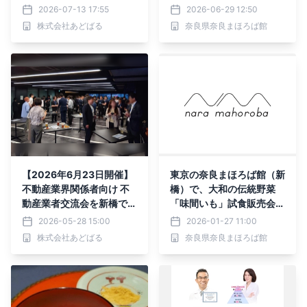
00億円を築いた事業拡大
む大和茶時間、世界遺産ま
2026-07-13 17:55
2026-06-29 12:50
の極意を語る
であと一歩！ パンフレッ
株式会社あどばる
奈良県奈良まほろば館
トで巡る「飛鳥・藤原の宮
都」を実施
【2026年6月23日開催】
東京の奈良まほろば館（新
不動産業界関係者向け 不
橋）で、大和の伝統野菜
動産業者交流会を新橋で開
「味間いも」試食販売会、
催
奈良いちごフェスタ、大和
2026-05-28 15:00
2026-01-27 11:00
地蔵十福フェアを実施
株式会社あどばる
奈良県奈良まほろば館