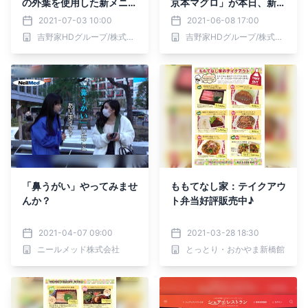
の外葉を使用した新メニュ
京本マグロ」が本日、新橋
ー「銀座じゃりじゃり 」
にオープン！
2021-07-03 10:00
2021-06-08 17:00
が登場！
吉野家HDグループ/株式会社シェアレストラン
吉野家HDグループ/株式会社シェアレストラン
「鼻うがい」やってみませ
ももてなし家：テイクアウ
んか？
ト弁当好評販売中♪
2021-04-07 09:00
2021-03-28 18:30
ニールメッド株式会社
とっとり・おかやま新橋館