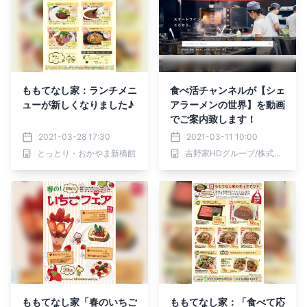
ももてなし家：ランチメニ
食べ活チャンネルが【シェ
ューが新しくなりました♪
アラーメンの世界】を動画
でご案内致します！
2021-03-28 17:30
2021-03-11 10:00
とっとり・おかやま新橋館
吉野家HDグループ/株式会社シェアレストラン
ももてなし家「春のいちご
ももてなし家：「食べて応