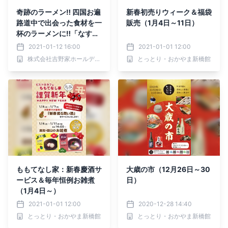
奇跡のラーメン‼︎ 四国お遍
新春初売りウィーク＆福袋
路道中で出会った食材を一
販売（1月4日～11日）
杯のラーメンに‼︎「なす
や」が新橋にオープン！
2021-01-12 16:00
2021-01-01 12:00
株式会社吉野家ホールディングス
とっとり・おかやま新橋館
ももてなし家：新春慶酒サ
大歳の市（12月26日～30
ービス＆毎年恒例お雑煮
日）
（1月4日～）
2021-01-01 12:00
2020-12-28 14:40
とっとり・おかやま新橋館
とっとり・おかやま新橋館