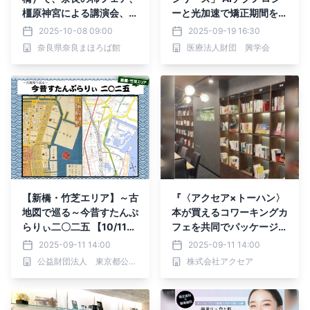
橿原神宮による講演会、下
ーと光加速で矯正期間を半
市町・黒滝村の 魅力発信
分以下に短縮する信頼のマ
2025-10-08 09:00
2025-09-19 16:30
イベントを実施
ウスピース矯正治療を開始
奈良県奈良まほろば館
医療法人財団 興学会
しました！
【新橋・竹芝エリア】～古
『〈アクセア×トーハン〉
地図で巡る～今昔すたんぷ
本が買えるコワーキングカ
らりぃ二〇二五 【10/11
フェを共同でパッケージ化
（土）～11/5（水）】
』 企業・自治体などへの
2025-09-11 14:00
2025-09-11 14:00
導入促進を開始
公益財団法人 東京都公園協会
株式会社アクセア