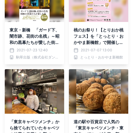
東京・新橋 「ガード下、
桃のお祭り！【とりおか桃
闇市跡、花街の名残」～昭
フェス】を「とっとり・お
和の黒幕たちが愛した街
かやま新橋館」で開催しま
－駒草出版
す（７／６～８／１０）
2021-07-23 12:40
2021-07-07 13:00
駒草出版（株式会社ダンク 出版事業部）
とっとり・おかやま新橋館
「東京キャベツメンチ」か
道の駅や百貨店で人気の
ら捨てられていたキャベツ
「東京キャベツメンチ・東