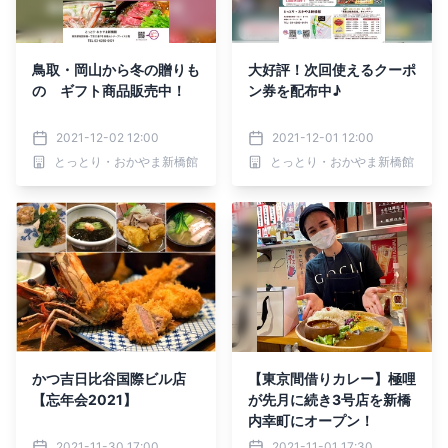
鳥取・岡山から冬の贈りも
大好評！次回使えるクーポ
の ギフト商品販売中！
ン券を配布中♪
2021-12-02 12:00
2021-12-01 12:00
とっとり・おかやま新橋館
とっとり・おかやま新橋館
かつ吉日比谷国際ビル店
【東京間借りカレー】極哩
【忘年会2021】
が先月に続き3号店を新橋
内幸町にオープン！
2021-11-30 17:00
2021-11-01 17:30