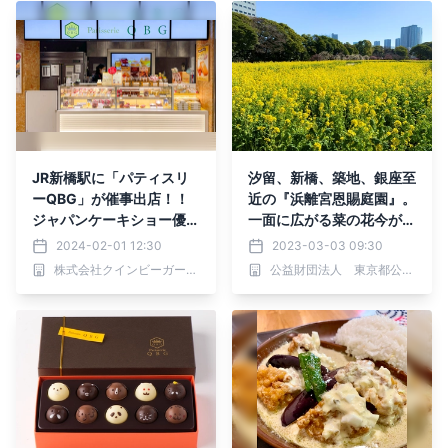
JR新橋駅に「パティスリ
汐留、新橋、築地、銀座至
ーQBG」が催事出店！！
近の『浜離宮恩賜庭園』。
ジャパンケーキショー優勝
一面に広がる菜の花今が見
チョコレートやクッキー缶
ごろ！
2024-02-01 12:30
2023-03-03 09:30
など、バレンタインにぴっ
株式会社クインビーガーデン
公益財団法人 東京都公園協会
たりなスイーツが駅で揃
う！【2/1(木)〜15(木)】