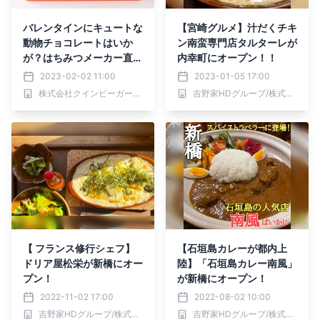
バレンタインにキュートな
【宮崎グルメ】汁だくチキ
動物チョコレートはいか
ン南蛮専門店タルターレが
が？はちみつメーカー直営
内幸町にオープン！！
「パティスリーQBG」がJ
2023-02-02 11:00
2023-01-05 17:00
R新橋駅に催事初出店！
株式会社クインビーガーデン
吉野家HDグループ/株式会社シェアレストラン
【2/1(水)〜15(水)】
【 フランス修行シェフ】
【石垣島カレーが都内上
ドリア屋松栄が新橋にオー
陸】「石垣島カレー南風」
プン！
が新橋にオープン！
2022-11-02 17:00
2022-08-02 10:00
吉野家HDグループ/株式会社シェアレストラン
吉野家HDグループ/株式会社シェアレストラン