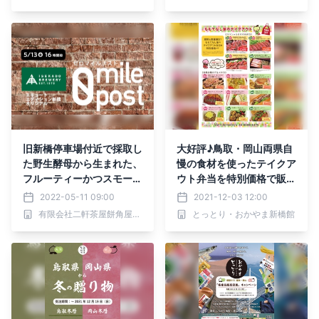
旧新橋停車場付近で採取し
大好評♪鳥取・岡山両県自
た野生酵母から生まれた、
慢の食材を使ったテイクア
フルーティーかつスモーキ
ウト弁当を特別価格で販売
ーな新橋オリジナルビール
中！
2022-05-11 09:00
2021-12-03 12:00
を発売します。│5月13日
有限会社二軒茶屋餅角屋本店
とっとり・おかやま新橋館