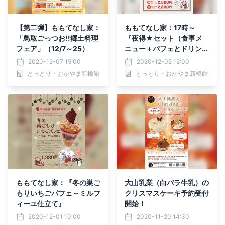
【第二弾】ももてなし家：
ももてなし家：17時～
「鳥取ごっつお!!郷土料理
『夜得★セット（食事メ
フェア」（12/7～25）
ニュー＋パフェとドリン
ク）』
2020-12-07 15:00
2020-12-05 12:00
とっとり・おかやま新橋館
とっとり・おかやま新橋館
ももてなし家：『冬の巣ご
大山乳業（白バラ牛乳）の
もりいちごパフェ～ミルフ
クリスマスケーキ予約受付
ィーユ仕立て』
開始！
2020-12-01 10:00
2020-11-20 14:30