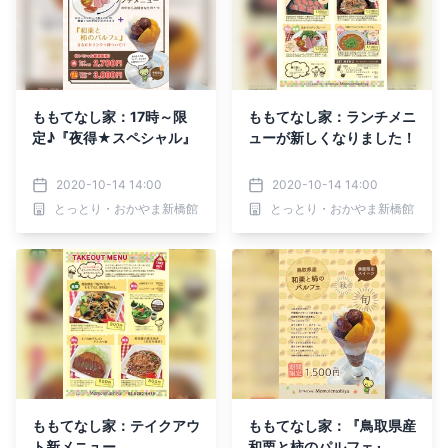
ももてなし家：17時～限
ももてなし家：ランチメニ
定♪『夜得★スペシャル』
ューが新しくなりました！
2020-10-14 14:00
2020-10-14 14:00
とっとり・おかやま新橋館
とっとり・おかやま新橋館
ももてなし家：テイクアウ
ももてなし家：『鳥取県産
ト新メニュー
和栗と柿のパルフェ』