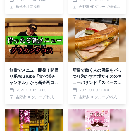
株式会社菩提樹
吉野家HDグループ/株式会社シェアレストラン
無償でメニュー開発！間借
新橋で働く人の胃袋をがっ
り系YouTube「食べ活チ
つり満たす本場サイズのキ
ャンネル」から新企画コー
ューバサンド「スペースサ
ナー「勝手に新メニュー」
ンドイッチ」がオープン！
2021-09-16 10:00
2021-09-07 10:00
が誕生! 間借り文化の更な
吉野家HDグループ/株式会社シェアレストラン
吉野家HDグループ/株式会社シェアレストラン
る醸成を行います。