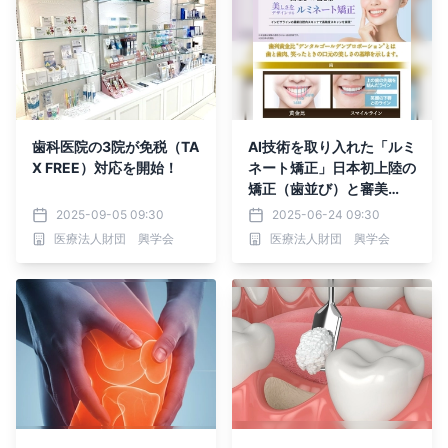
歯科医院の3院が免税（TA
AI技術を取り入れた「ルミ
X FREE）対応を開始！
ネート矯正」日本初上陸の
矯正（歯並び）と審美
（色・形）を組み合わせた
2025-09-05 09:30
2025-06-24 09:30
次世代矯正歯科治療
医療法人財団 興学会
医療法人財団 興学会