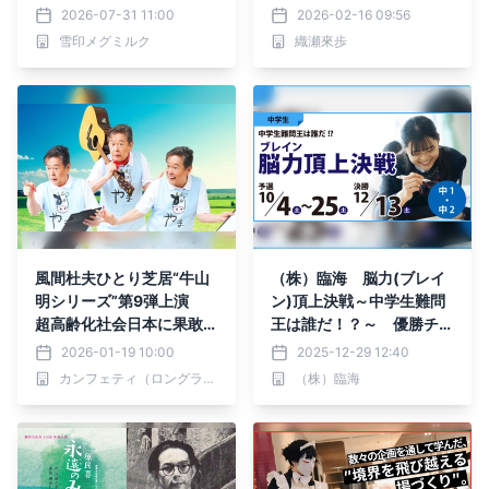
柄に初選定
ステージへ一歩
2026-07-31 11:00
2026-02-16 09:56
雪印メグミルク
織瀬來歩
風間杜夫ひとり芝居“牛山
（株）臨海 脳力(ブレイ
明シリーズ”第9弾上演
ン)頂上決戦～中学生難問
超高齢化社会日本に果敢に
王は誰だ！？～ 優勝チー
挑む『カラオケマン さす
ム決定！
2026-01-19 10:00
2025-12-29 12:40
らいヘルパー』チケット発
カンフェティ（ロングランプランニング株式会社）
（株）臨海
売開始