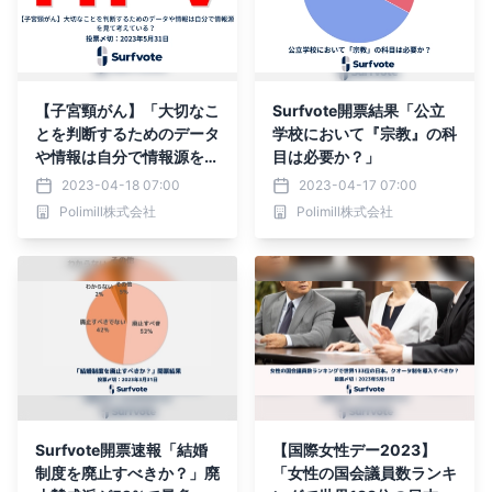
【子宮頸がん】「大切なこ
Surfvote開票結果「公立
とを判断するためのデータ
学校において『宗教』の科
や情報は自分で情報源を見
目は必要か？」
て考えている？」Surfvot
2023-04-18 07:00
2023-04-17 07:00
eで投票開始
Polimill株式会社
Polimill株式会社
Surfvote開票速報「結婚
【国際女性デー2023】
制度を廃止すべきか？」廃
「女性の国会議員数ランキ