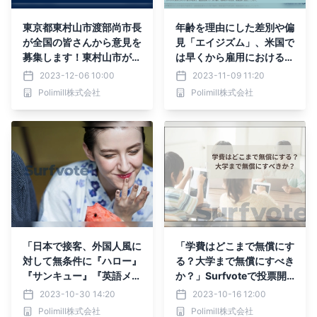
東京都東村山市渡部尚市長
年齢を理由にした差別や偏
が全国の皆さんから意見を
見「エイジズム」、米国で
募集します！東村山市が開
は早くから雇用におけるエ
催しているSDGsコンテス
イジズムを禁止する連邦法
2023-12-06 10:00
2023-11-09 11:20
トと並行してSurfvoteで
も。日本でよく見られる定
Polimill株式会社
Polimill株式会社
も全国の皆さんからアイデ
年による雇用終了や雇用形
アを募集します。
態の見直しは「エイジズ
ム」にあたるのか？
「日本で接客、外国人風に
「学費はどこまで無償にす
対して無条件に『ハロー』
る？大学まで無償にすべき
『サンキュー』『英語メニ
か？」Surfvoteで投票開
ュー』必要か？」Surfvot
始
2023-10-30 14:20
2023-10-16 12:00
eで投票開始
Polimill株式会社
Polimill株式会社