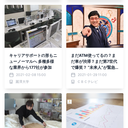
キャリアサポートの形もニ
まだATM使ってるの？ま
ューノーマルへ 多種多様
だ車が渋滞？まだ第7世代
な業界から177社が参加
で爆笑？ “未来人”が緊急
提言！「ニッポン遅れてる
2021-02-08 15:00
2021-01-29 11:00
ヨ」世界の“最先端”を学ん
麗澤大学
ＣＢＣテレビ
で“未来”を救え！