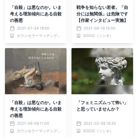
「自殺」は悪なのか。いま
戦争を知らない若者。「自
考える増加傾向にある自殺
分には無関係」は危険です
の善悪
【作家インタビュー実施】
2021-07-24 18:00
2021-06-16 15:30
カウンセラーマッチングアプリ -Bloste/ブロステ-
SOCIO（ソシオ）
「自殺」は悪なのか。いま
「フェミニズムって怖い」
考える増加傾向にある自殺
と思っていませんか？
の善悪
2021-06-09 11:00
2021-02-08 18:30
カウンセラーマッチングアプリ -Bloste/ブロステ-
SOCIO（ソシオ）