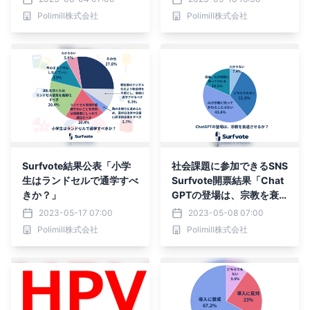
グの掲載を開始
Polimill株式会社
Polimill株式会社
Surfvote結果公表「小学
社会課題に参加できるSNS
生はランドセルで通学すべ
Surfvote開票結果「Chat
きか？」
GPTの登場は、宗教を衰
退させるか？」
2023-05-17 07:00
2023-05-08 07:00
Polimill株式会社
Polimill株式会社