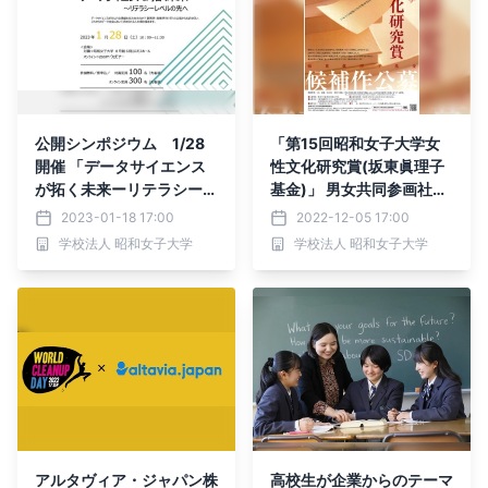
公開シンポジウム 1/28
「第15回昭和女子大学女
開催 「データサイエンス
性文化研究賞(坂東眞理子
が拓く未来ーリテラシーレ
基金)」 男女共同参画社
ベルの先へ」--昭和女子大
会・女性文化に寄与する候
2023-01-18 17:00
2022-12-05 17:00
学
補作を公募
学校法人 昭和女子大学
学校法人 昭和女子大学
アルタヴィア・ジャパン株
高校生が企業からのテーマ