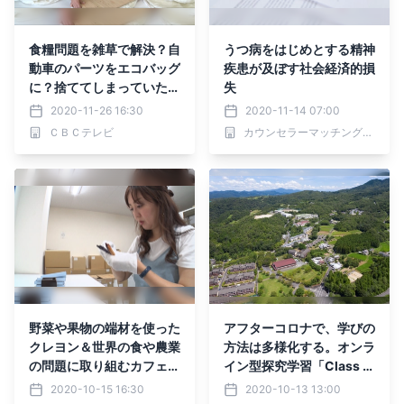
食糧問題を雑草で解決？自
うつ病をはじめとする精神
動車のパーツをエコバッグ
疾患が及ぼす社会経済的損
に？捨ててしまっていたモ
失
ノに”新たな価値を”！11/2
2020-11-26 16:30
2020-11-14 07:00
9（日）BACKSTAGE（バ
ＣＢＣテレビ
カウンセラーマッチングアプリ -Bloste/ブロステ-
ックステージ）
野菜や果物の端材を使った
アフターコロナで、学びの
クレヨン＆世界の食や農業
方法は多様化する。オンラ
の問題に取り組むカフェ！
イン型探究学習「Class O
独自アイデアで“持続可能
n」開催
2020-10-15 16:30
2020-10-13 13:00
な社会”を目指す！10/18