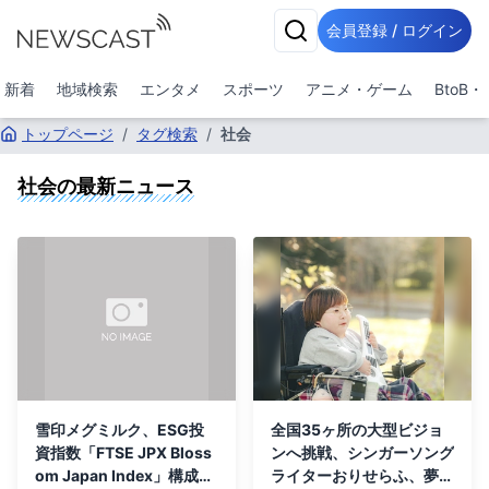
会員登録 / ログイン
新着
地域検索
エンタメ
スポーツ
アニメ・ゲーム
BtoB
トップページ
/
タグ検索
/
社会
社会
の最新ニュース
雪印メグミルク、ESG投
全国35ヶ所の大型ビジョ
資指数「FTSE JPX Bloss
ンへ挑戦、シンガーソング
om Japan Index」構成銘
ライターおりせらふ、夢の