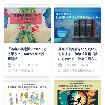
「若者の美意識についてど
発売以来好評をいただいて
う思う？」Surfvoteで投
おります！加除式書籍「誰
票開始
にもわかる 社会生活六法
－法律相談Ｑ＆Ａ－」の増
2023-09-29 14:40
2023-09-19 15:20
刷が決定いたしました！
Polimill株式会社
新日本法規出版株式会社