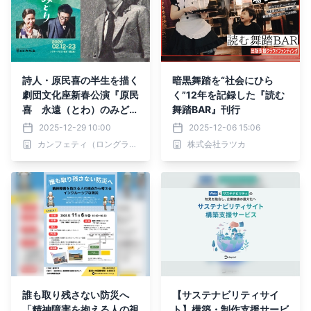
詩人・原民喜の半生を描く
暗黒舞踏を“社会にひら
劇団文化座新春公演『原民
く”12年を記録した『読む
喜 永遠（とわ）のみど
舞踏BAR』刊行
り』アフタートーク開催決
2025-12-29 10:00
2025-12-06 15:06
定！
カンフェティ（ロングランプランニング株式会社）
株式会社ラツカ
誰も取り残さない防災へ
【サステナビリティサイ
「精神障害を抱える人の視
ト】構築・制作支援サービ