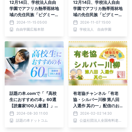
12月14日、学校法人自由
12月14日、学校法人自由
学園でアフリカ熱帯雨林地
学園でアフリカ熱帯雨林地
域の先住民族「ピグミー」
域の先住民族「ピグミー」
に関するイベントを開催し
に関するイベントを開催し
2024-11-15 05:00
2024-11-07 15:00
ます
ます
自由学園広報本部
学校法人 自由学園
話題の本.comで「『高校
有老協チャンネル「有老
生におすすめの本』60選
協・シルバー川柳 第八回
【読書家100人厳選】」公
入選作 其の一」配信のお
開！
知らせ
2024-08-30 11:00
2024-02-02 14:30
話題の本ドットコム
公益社団法人全国有料老人ホーム協会