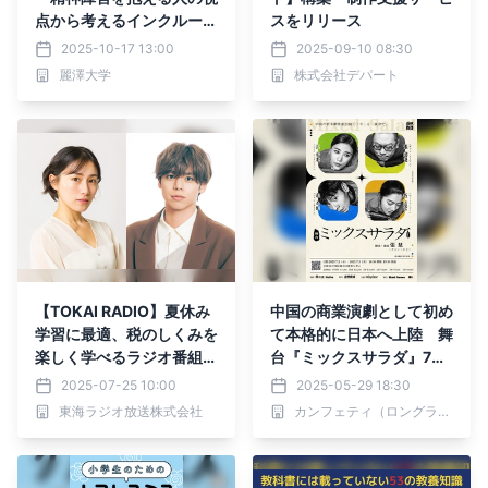
点から考えるインクルーシ
スをリリース
ブな防災」
2025-10-17 13:00
2025-09-10 08:30
麗澤大学
株式会社デパート
【TOKAI RADIO】夏休み
中国の商業演劇として初め
学習に最適、税のしくみを
て本格的に日本へ上陸 舞
楽しく学べるラジオ番組
台『ミックスサラダ』7月
「佐藤なおみ＆大城光の
に上演
2025-07-25 10:00
2025-05-29 18:30
『税』って何だっけ？」P
東海ラジオ放送株式会社
カンフェティ（ロングランプランニング株式会社）
ODCASTを配信