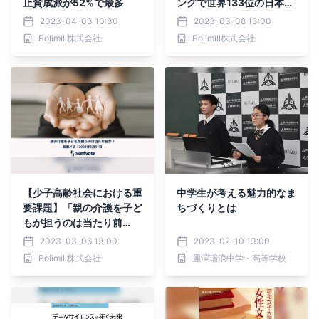
止賛成派が52%で最多
ングで世界133位の日本。
クオータ制を導入すべき
2023-04-03 10:30
2023-03-08 13:00
か？」社会課題に参加でき
Polimill株式会社
Polimill株式会社
るSNS【Surfvote】で投
票開始。
【少子高齢社会における重
中学生が考える魅力的なま
要課題】「親の介護を子ど
ちづくりとは
もが担うのは当たり前
か？」介護・暮らしジャー
2023-03-06 13:00
2023-02-10 13:00
ナリスト 太田差惠子氏執
Polimill株式会社
麗澤瑞浪中学・高等学校
筆の新イシュー。Surfvot
eで投票開始