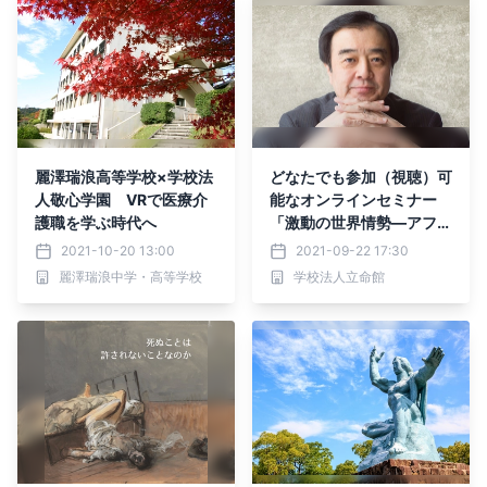
麗澤瑞浪高等学校×学校法
どなたでも参加（視聴）可
人敬心学園 VRで医療介
能なオンラインセミナー
護職を学ぶ時代へ
「激動の世界情勢―アフガ
ニスタンから台湾まで」を
2021-10-20 13:00
2021-09-22 17:30
実施します！
麗澤瑞浪中学・高等学校
学校法人立命館