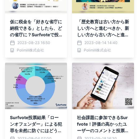
仮に税金を「好きな省庁に
「歴史教育は古い方から新
納税できる」としたら、ど
しい方へと進むべきか、新
の省庁に？Surfvoteで投
しい方から古い方へと進む
票開始
べきか？」Surfvoteで投
2023-08-23 16:50
2023-08-14 14:40
票開始
Polimill株式会社
Polimill株式会社
Surfvote投票結果「ロー
社会課題に参加できるSur
ンオフェンダー」による犯
fvote！評価の高かったユ
罪を未然に防ぐにはどうす
ーザーのコメントと投票の
るか？
多かったイシューランキン
2023-08-04 07:00
2023-05-18 16:30