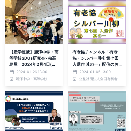
【産学連携】麗澤中学・高
有老協チャンネル「有老
等学校SDGs研究会×柏高
協・シルバー川柳 第七回
島屋 2024年2月4日(日)
入選作 其の一」配信のお
「TSUNAGU ACTION」
知らせ
2024-01-26 13:00
2024-01-05 13:00
プレゼンテーション大会開
麗澤中学・高等学校
公益社団法人全国有料老人ホーム協会
催