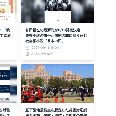
！「飲
誉田哲也の最新刊が6/19発売決定！
にて飲酒
警察小説の旗手が国家の闇に切り込む
社会派小説『首木の民』
2024-06-18 10:00
株式会社双葉社
を射殺
直下型地震発生を想定した災害対応訓
ぎか？
練を実施 警察・消防・自衛隊の災害