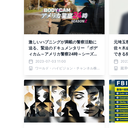
激しいハプニングが満載の警察活動に
元埼玉
迫る、緊迫のドキュメンタリー 「ボデ
佐々木
ィカム～アメリカ警察24時～シーズン
できる
2」 7月6日（木）よる9時～BS12 トゥ
2023-07-03 11:00
202
エルビで放送
ワールド・ハイビジョン・チャンネル株式会社
麗澤