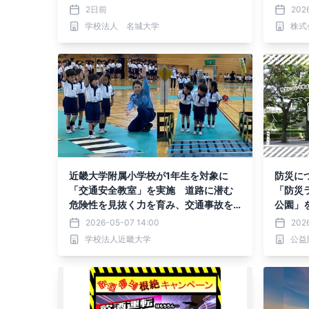
ートを
2日前
202
学校法人 名城大学
株式
近畿大学附属小学校が1年生を対象に
防災に
「交通安全教室」を実施 道路に潜む
「防災ラ
危険性を見抜く力を育み、交通事故を
公園」を
未然に防ぐ
2026-05-07 14:00
202
学校法人近畿大学
公益