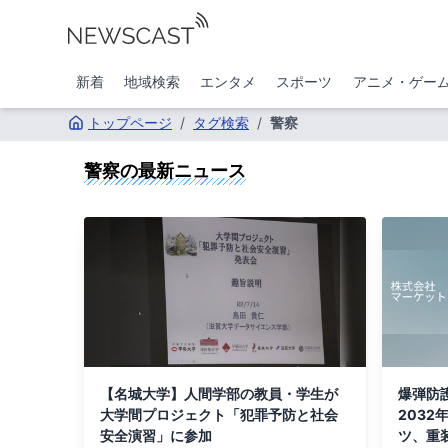
新着
地域検索
エンタメ
スポーツ
アニメ・ゲー
トップページ
/
タグ検索
/
警察
警察
の最新ニュース
【名城大学】人間学部の教員・学生が
爆弾防
大学間プロジェクト「犯罪予防と社会
2032
安全演習」に参加
ツ、重