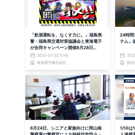
「飲酒運転を、なくす力に。」福島県
24時
警・福島県交通対策協議会と東海電子
テム」
が合同キャンペーン開催8月28日
（木）
2025-07-22 11:45
202
東海電子株式会社
株式
6月24日、シニアと家族向けに岡山南
1/10
警察署の警察官による特殊詐欺防止・
人逮捕