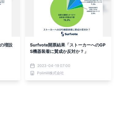
ラの増設
Surfvote開票結果「ストーカーへのGP
S機器装着に賛成か反対か？」
2023-04-19 07:00
Polimill株式会社