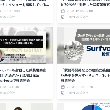
か？」イシューを掲載しているS
約70％が「射殺した武装警察
oteで意見投票したうち54.2％が
罪で起訴したのは行き過ぎだと
4-01-10 07:00
2023-12-05 07:00
は禁止すべき」と回答。
と回答。「市民の安全を守るた
imill株式会社
Polimill株式会社
ない」など。
ラッパーを射殺した武装警察官
「駅前再開発などの建築に義務
は行き過ぎか？現場は猛反
犯基準を導入すべきか？」Surfv
urfvoteで投票開始
投票開始
-10-13 11:40
2023-09-08 10:50
imill株式会社
Polimill株式会社