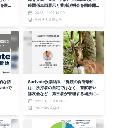
官を殺人
時関係車両展示と業務説明会を同時開
思う」
催
2023-11-02 14:00
め仕方
学校法人近畿大学
的な防
Surfvote投票結果 「猟銃の保管場所
oteで
は、所持者の自宅ではなく、警察署や
猟友会など、第三者が管理する場所に
すべきか？」
2023-08-10 07:00
Polimill株式会社