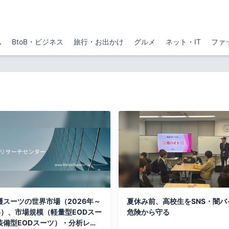
ム
BtoB・ビジネス
旅行・お出かけ
グルメ
ネット・IT
ファ
護スーツの世界市場（2026年～
夏休み前、高校生をSNS・闇バ
年）、市場規模（軽量型EODスー
危険から守る
装備型EODスーツ）・分析レポ