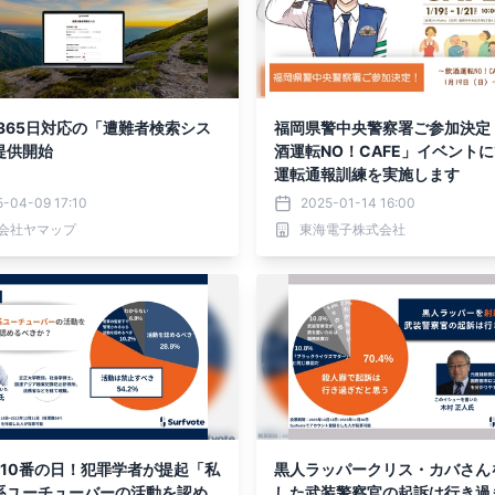
間365日対応の「遭難者検索シス
福岡県警中央警察署ご参加決定
提供開始
酒運転NO！CAFE」イベント
運転通報訓練を実施します
5-04-09 17:10
2025-01-14 16:00
会社ヤマップ
東海電子株式会社
は110番の日！犯罪学者が提起「私
黒人ラッパークリス・カバさん
系ユーチューバーの活動を認め
した武装警察官の起訴は行き過