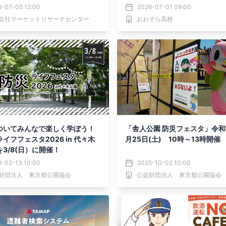
発表
6-07-05 12:00
2026-07-01 09:00
会社マーケットリサーチセンター
おおぞら高校
ついてみんなで楽しく学ぼう！
「舎人公園 防災フェスタ」令和
イフフェスタ2026 in 代々木
月25日(土) 10時～13時開催
3/8(日）に開催！
6-02-13 10:00
2025-10-02 10:00
財団法人 東京都公園協会
公益財団法人 東京都公園協会