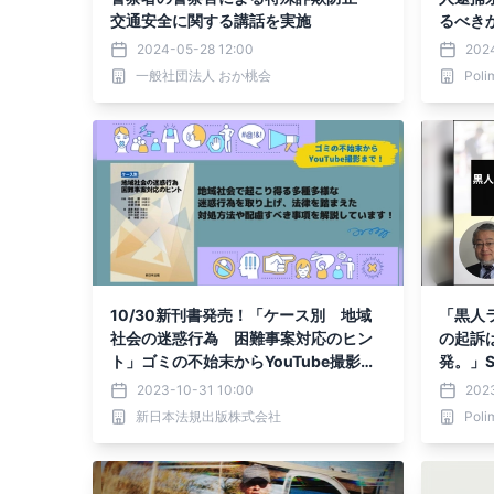
交通安全に関する講話を実施
るべき
urfv
2024-05-28 12:00
202
「活動
一般社団法人 おか桃会
Pol
10/30新刊書発売！「ケース別 地域
「黒人
社会の迷惑行為 困難事案対応のヒン
の起訴
ト」ゴミの不始末からYouTube撮影ま
発。」S
で！
2023-10-31 10:00
2023
新日本法規出版株式会社
Pol