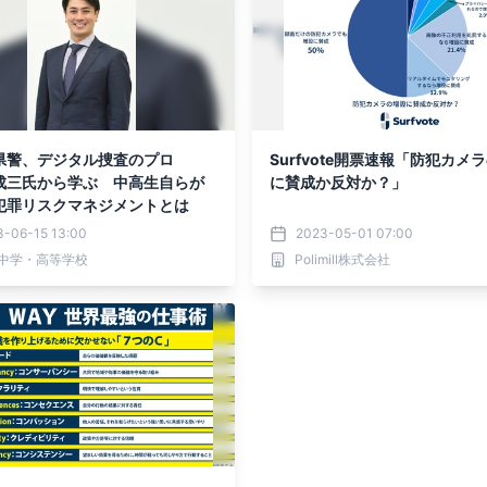
県警、デジタル捜査のプロ
Surfvote開票速報「防犯カメ
成三氏から学ぶ 中高生自らが
に賛成か反対か？」
犯罪リスクマネジメントとは
3-06-15 13:00
2023-05-01 07:00
中学・高等学校
Polimill株式会社