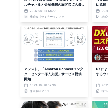
ルチャネルと金融機関の顧客接点の最
に協賛
適化」 ❘ セミナーインフォ
2025-09-24 13:00
2025
株式会社セミナーインフォ
株式
アシスト、「Amazon Connectコンタ
DXに
クトセンター導入支援」サービス提供
するウ
開始
2023-10-20 09:30
2022
株式会社アシスト
株式