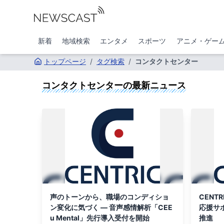
新着
地域検索
エンタメ
スポーツ
アニメ・ゲー
トップページ
/
タグ検索
/
コンタクトセンター
コンタクトセンター
の最新ニュース
声のトーンから、職場のコンディショ
CENT
ン変化に気づく ― 音声感情解析「CEE
応援サ
u Mental」先行導入受付を開始
推進