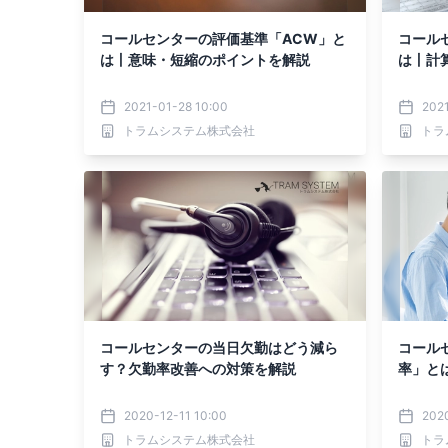
コールセンターの評価基準「ACW」と
コール
は丨意味・短縮のポイントを解説
は丨計
2021-01-28 10:00
2021
トラムシステム株式会社
トラ
コールセンターの当日欠勤はどう減ら
コール
す？欠勤率改善への対策を解説
率」と
2020-12-11 10:00
202
トラムシステム株式会社
トラ