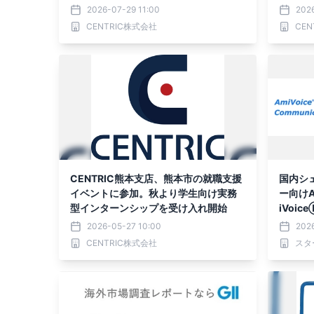
2026-07-29 11:00
202
CENTRIC株式会社
CE
CENTRIC熊本支店、熊本市の就職支援
国内シェ
イベントに参加。秋より学生向け実務
ー向け
型インターンシップを受け入れ開始
iVoice
「NiC
2026-05-27 10:00
202
ステムズ
CENTRIC株式会社
スタ
ダプタ