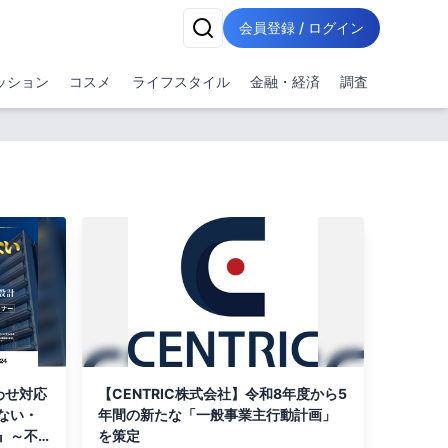
会員登録 / ログイン
ッション
コスメ
ライフスタイル
金融・経済
調査
わせ対応
【CENTRIC株式会社】令和8年度から5
ない・
年間の新たな「一般事業主行動計画」
』～不
を策定