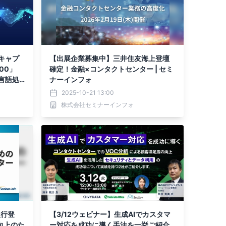
キャプ
【出展企業募集中】三井住友海上登壇
00」
確定！金融×コンタクトセンター | セミ
言語処
ナーインフォ
2025-10-21 13:00
株式会社セミナーインフォ
銀行登
【3/12ウェビナー】生成AIでカスタマ
向上のた
ー対応を成功に導く手法を一挙ご紹介