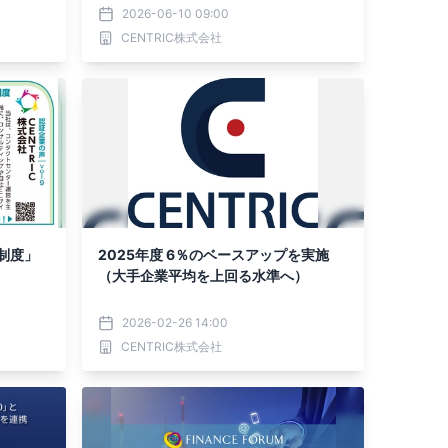
客接点
2026-06-10 09:00
CENTRIC株式会社
制度」
2025年度 6％のベースアップを実施
（大手企業平均を上回る水準へ）
2026-02-26 14:00
CENTRIC株式会社