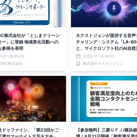
RIC株式会社が「としまクリーン
ネクストジェンが提供する音声
ター」に登録 地域美化活動への
チャリング・システム「LA-60
な参画を表明
と、マイクロソフト社のAI自然
理サービスを連携
6-01-28 09:30
2025-11-14 16:10
NTRIC株式会社
株式会社ネクストジェン
社ドゥファイン、「第23回かご
【参加無料】三菱ＵＦＪ/横浜
江湾サマーナイト大花火大会」
壇！8月21日開催「顧客満足度