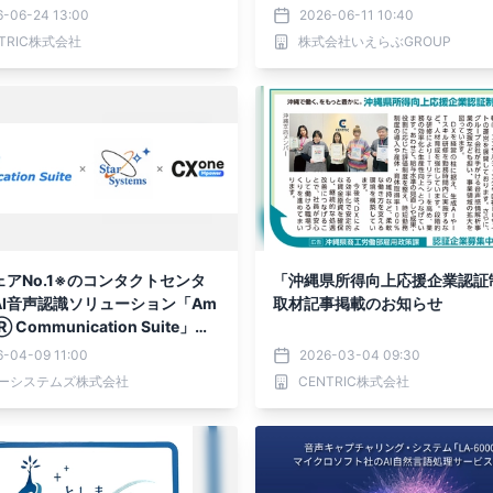
動産管理会社が取り組むべき顧
6-06-24 13:00
2026-06-11 10:40
の全体設計～」
NTRIC株式会社
株式会社いえらぶGROUP
アNo.1※のコンタクトセンタ
「沖縄県所得向上応援企業認証
AI音声認識ソリューション「Am
取材記事掲載のお知らせ
Ⓡ Communication Suite」と
E CXone」を連携するスターシ
6-04-09 11:00
2026-03-04 09:30
提供の「CenterEye」の新ア
ーシステムズ株式会社
CENTRIC株式会社
ーをリリース