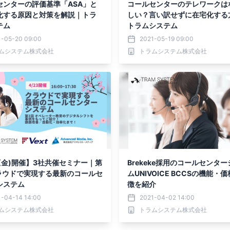
センターの評価基準「ASA」と
コールセンターのテレワークは
化する原因と対策を解説｜トラ
しい？言い訳せずに在宅化する
テム
トラムシステム
1-05-20 09:00
2021-05-19 09:00
ムシステム株式会社
トラムシステム株式会社
3(金)開催】3社共催セミナー｜第
Brekeke採用のコールセンタ
クラウドで実現する最新のコールセ
ムUNIVOICE BCCSの機能・
システム
徴を紹介
1-04-14 14:00
2021-04-02 14:00
ムシステム株式会社
トラムシステム株式会社