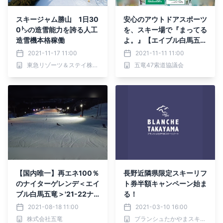
スキージャム勝山 1日30
安心のアウトドアスポーツ
0㌧の造雪能力を誇る人工
を、スキー場で『まってる
造雪機本格稼働
よ。』【エイブル白馬五竜
＆Hakuba47】ロゴマスク
2021-11-17 11:00
2021-11-11 11:00
プレゼントキャンペーン！
東急リゾーツ＆ステイ株式会社
五竜47索道協議会
『まってたよ。』合言葉で
限定先着300名様に
【国内唯一】再エネ100％
長野近隣県限定スキーリフ
のナイターゲレンデ＜エイ
ト券半額キャンペーン始ま
ブル白馬五竜＞'21-22ナ
る！
イターシーズン券2021年
2021-08-18 11:00
2021-03-10 16:00
9月1日販売スタート
株式会社五竜
ブランシュたかやまスキーリゾート