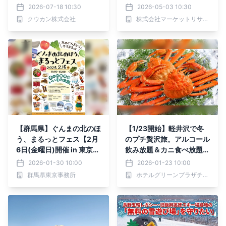
泊施設開発
トレイルグルーマー、ワイ
2026-07-18 10:30
2026-05-03 10:30
ドトレイルグルーマー、ノ
クウカン株式会社
株式会社マーケットリサーチセンター
ルディック/クロスカント
リーグルーマー）・分析レ
ポートを発表
【群馬県】ぐんまの北のほ
【1/23開始】軽井沢で冬
う、まるっとフェス【2月
のプチ贅沢旅。アルコール
6日(金曜日)開催 in 東京・
飲み放題＆カニ食べ放題付
日本橋】
を期間限定で提供
2026-01-30 10:00
2026-01-23 10:00
群馬県東京事務所
ホテルグリーンプラザチェーン