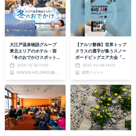
大江戸温泉物語グループ
【アルツ磐梯】世界トップ
東北エリアのホテル・宿
クラスの選手が集うスノー
「冬のおでかけスポット」
ボードビッグエア大会「FI
特集ページを公開
S ALTS BANDAI BIGAIR b
2024-12-26 11:00
2023-02-06 14:00
y Hoshino Resorts」開催
GENSEN HOLDINGS株式会社
星野リゾート
決定｜日程：2023年2月1
3日～14日