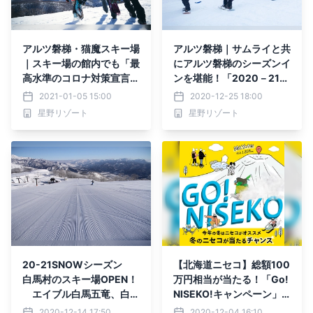
アルツ磐梯・猫魔スキー場
アルツ磐梯｜サムライと共
｜スキー場の館内でも「最
にアルツ磐梯のシーズンイ
高水準のコロナ対策宣言」
ンを堪能！「2020－21シ
～3密が発生しない安心の
ーズン出陣式」を2020年
2021-01-05 15:00
2020-12-25 18:00
雪山で究極のソーシャルデ
12月25日に実施しました
星野リゾート
星野リゾート
ィスタンスレジャー「スキ
ー・スノーボード」を楽し
もう！～
20-21SNOWシーズン
【北海道ニセコ】総額100
白馬村のスキー場OPEN！
万円相当が当たる！「Go!
エイブル白馬五竜、白馬
NISEKO!キャンペーン」
八方尾根スキー場
をWEB上にて開催！
2020-12-14 17:50
2020-12-04 16:10