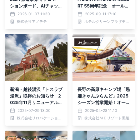
ションボード、AIチャット
RT 55周年記念 オールイ
ボット「Tebot」で多言語
ンクルーシブプラン」の販
2026-01-07 11:30
2025-09-11 17:10
対応を自動化
売を開始！ホテルグリーン
株式会社アノテテ
ホテルグリーンプラザチェーン
プラザ白馬／白馬コルチナ
スキー場
新潟・越後湯沢「トスラブ
長野の高原キャンプ場「黒
湯沢」取得のお知らせ 2
姫きゃんぷらんど」2025
025年11月リニューアル開
シーズン営業開始！オープ
業予定
ンキャンペーンでりんご薪
2025-07-29 13:00
2025-04-28 11:10
プレゼント実施★
株式会社リロバケーションズ
株式会社ＭＥリゾート黒姫