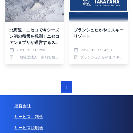
北海道・ニセコで今シーズ
ブランシュたかやまスキー
ン初の積雪を観測！ニセコ
リゾート
アンヌプリが運営するスキ
ー場も続々と営業開始予
2020-11-11 12:00
2020-11-07 14:30
定！
一般社団法人 倶知安観光協会
ブランシュたかやまスキーリゾート
1
運営会社
サービス・料金
サービス説明会