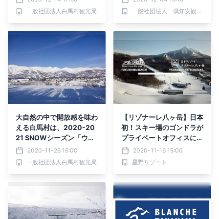
一般社団法人白馬村観光局
一般社団法人 倶知安観光協会
大自然の中で開放感を味わ
【リゾナーレ八ヶ岳】日本
える白馬村は、2020-20
初！スキー場のゴンドラが
21 SNOWシーズン「ウィ
プライベートオフィスに大
ズコロナ」時代に対応した
変身！ 「テレワークゴン
2020-11-26 16:00
2020-11-16 15:00
新たな『マウンテンリゾー
ドラ」誕生動画を公開｜公
一般社団法人白馬村観光局
星野リゾート
ト』を目指します。
開日：2020年11月13日