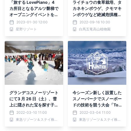
「旅する LovePiano」4
ライチョウの食草栽培、タ
カ所目となるアルツ磐梯で
カネキンポウゲ、クモマキ
オープニングイベントを実
ンポウゲなど絶滅危惧種の
施しました ~福島県在住の
保全活動成果報告会を開催
2023-01-30 12:00
2022-09-16 10:30
アーティストによる特別セ
【白馬五竜高山植物園 】
星野リゾート
白馬五竜高山植物園
ッションを披露~
グランデコスノーリゾート
今シーズン新しく設置した
にて3 月 26 日（土）、雪
スノーパークでスノーボー
上に隠された宝を探す子供
ドの技術を競う大会「Top
向けイベント「キッズ宝探
Of Hunter（トップオブハ
2022-03-10 11:00
2022-03-04 11:00
し大会 supported by 第一
ンター）」を開催
東急リゾーツ＆ステイ株式会社
東急リゾーツ＆ステイ株式会社
生命」開催