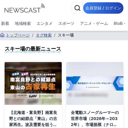
会員登録 / ログイン
新着
地域検索
エンタメ
スポーツ
アニメ・ゲーム
BtoB
トップページ
/
タグ検索
/
スキー場
スキー場
の最新ニュース
【北海道・富良野】南富良
全電動スノーグルーマーの
野との結節点「東山」の古
世界市場（2026年～203
家再生。波及需要を狙う宿
2年）、市場規模（ナロー