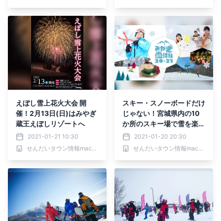
えぼし雪上花火大会 開
スキー・スノーボードだけ
催！2月13日(日)はみやぎ
じゃない！宮城県内の10
蔵王えぼしリゾートへ
か所のスキー場で雪を楽し
む「みやぎ雪体験20-21」
2021-01-21 10:30
2021-01-20 20:30
キャンペーン開催中
せんだいタウン情報machico
せんだいタウン情報machico