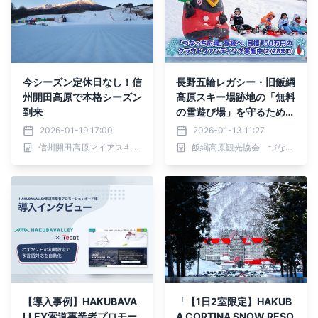
今シーズン定休日なし！信
長野五輪レガシー・旧飯綱
州開田高原で本格シーズン
高原スキー場跡地の「無料
到来
の雪遊び場」を守るため、
クラウドファンディングを
2026-01-19 17:00
2026-01-13 11:27
実施
信州開田高原マイアスキー場
飯綱高原観光協会 づなっち後援部
【導入事例】HAKUBAVA
「【1日2室限定】HAKUB
LLEY索道事業者プロモー
A CORTINA SNOW RESO