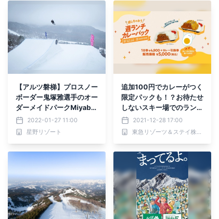
【アルツ磐梯】プロスノー
追加100円でカレーがつく
ボーダー鬼塚雅選手のオー
限定パックも！？お待たせ
ダーメイドパークMiyabi
しないスキー場でのランチ
Parkを「グローバルパー
サービスを開始！
2022-01-27 11:00
2021-12-28 17:00
ク」として一般開放
星野リゾート
東急リゾーツ＆ステイ株式会社