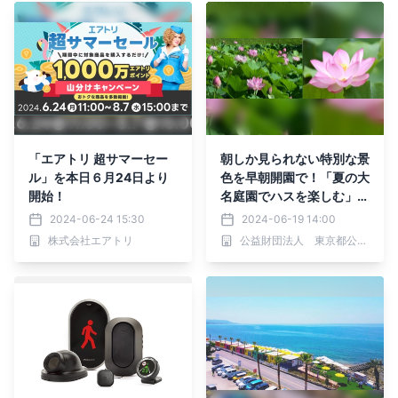
「エアトリ 超サマーセー
朝しか見られない特別な景
ル」を本日６月24日より
色を早朝開園で！「夏の大
開始！
名庭園でハスを楽しむ」を
小石川後楽園で実施（7/1
2024-06-24 15:30
2024-06-19 14:00
2～）
株式会社エアトリ
公益財団法人 東京都公園協会