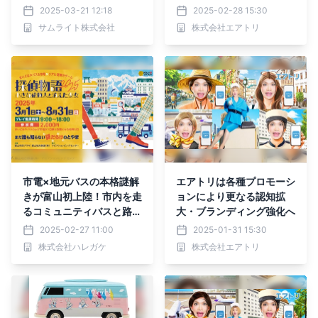
ビュー動画拡散プラン」を
2025-03-21 12:18
2025-02-28 15:30
提供開始
サムライト株式会社
株式会社エアトリ
市電×地元バスの本格謎解
エアトリは各種プロモーシ
きが富山初上陸！市内を走
ョンにより更なる認知拡
るコミュニティバスと路面
大・ブランディング強化へ
電車に乗って楽しむリアル
2025-02-27 11:00
2025-01-31 15:30
謎解きゲーム、3/1(土)か
株式会社ハレガケ
株式会社エアトリ
ら期間限定で開催