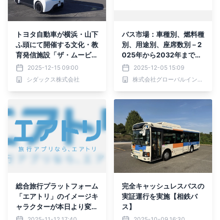
トヨタ自動車が横浜・山下
バス市場：車種別、燃料種
ふ頭にて開催する文化・教
別、用途別、座席数別－2
育発信施設「ザ・ムービア
025年から2032年までの
ム ヨコハマ」の エリア内
世界予測
2025-12-15 09:00
2025-12-05 15:09
移送用モビリティ「e-Pal
シダックス株式会社
株式会社グローバルインフォメーション
ette」等運行を受託
総合旅行プラットフォーム
完全キャッシュレスバスの
「エアトリ」のイメージキ
実証運行を実施【相鉄バ
ャラクターが本日より変
ス】
更！新キャラクターはまさ
2025-11-12 17:40
2025-10-09 16:30