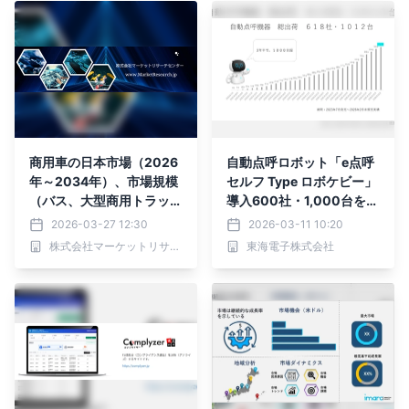
商用車の日本市場（2026
自動点呼ロボット「e点呼
年～2034年）、市場規模
セルフ Type ロボケビー」
（バス、大型商用トラッ
導入600社・1,000台を突
ク、小型商用ピックアップ
破
2026-03-27 12:30
2026-03-11 10:20
トラック）・分析レポート
株式会社マーケットリサーチセンター
東海電子株式会社
を発表