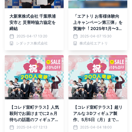
大新東株式会社 千葉県浦
「エアトリ お客様体験向
安市と 災害時協力協定を
上キャンペーン第三弾」を
締結
実施中︕ 2025年1⽉〜3⽉
のご意⾒とその対応の報告
2025-04-17 13:20
2025-04-07 15:30
シダックス株式会社
株式会社エアトリ
【コレド室町テラス】人気
【コレド室町テラス】超リ
殺到でお届けまでに2ヵ月
アルな３Dフィギュア製
待ちの話題のフィギュア化
作、5月5日（月）まで特
サービス
別価格で御提供
2025-04-07 12:13
2025-04-04 18:00