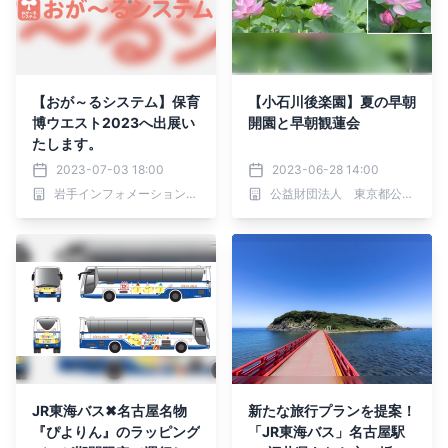
【おが～るシステム】保育
【小石川後楽園】夏の早朝
博ウエスト2023へ出展い
開園と早朝観蓮会
たします。
2023-07-03 18:00
2023-06-28 14:00
岩手インフォメーション・テクノロジー株式会社
公益財団法人 東京都公園協会
JR東海バス✖名古屋名物
新たな旅行プランを提案！
『ぴよりん』のラッピング
「JR東海バス」名古屋駅