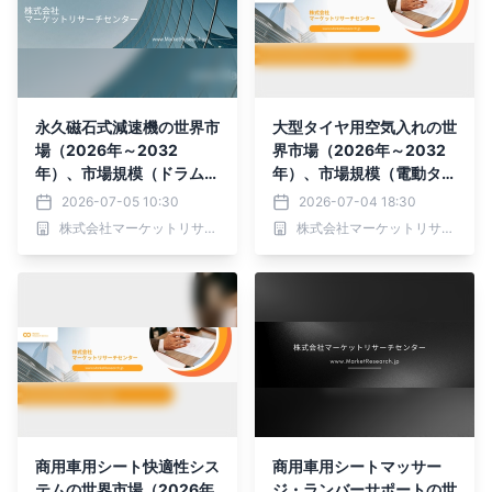
永久磁石式減速機の世界市
大型タイヤ用空気入れの世
場（2026年～2032
界市場（2026年～2032
年）、市場規模（ドラム
年）、市場規模（電動タイ
型、ディスク型）・分析レ
ヤ空気入れ、手動タイヤ空
2026-07-05 10:30
2026-07-04 18:30
ポートを発表
気入れ）・分析レポートを
株式会社マーケットリサーチセンター
株式会社マーケットリサーチセンター
発表
商用車用シート快適性シス
商用車用シートマッサー
テムの世界市場（2026年
ジ・ランバーサポートの世