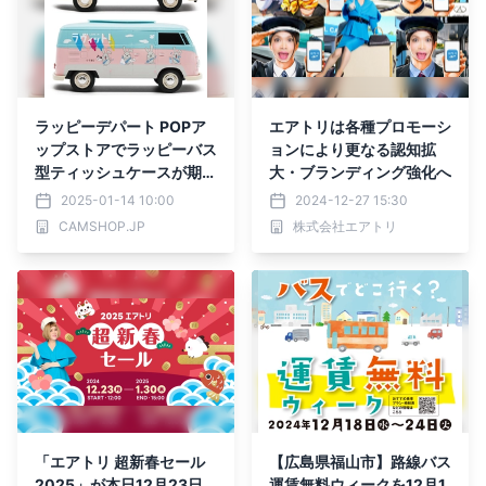
ラッピーデパート POPア
エアトリは各種プロモーシ
ップストアでラッピーバス
ョンにより更なる認知拡
型ティッシュケースが期間
大・ブランディング強化へ
限定で登場！
2025-01-14 10:00
2024-12-27 15:30
CAMSHOP.JP
株式会社エアトリ
「エアトリ 超新春セール
【広島県福山市】路線バス
2025」が本日12月23日
運賃無料ウィークを12月1