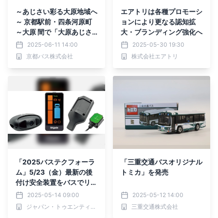
～あじさい彩る大原地域へ
エアトリは各種プロモーシ
～ 京都駅前・四条河原町
ョンにより更なる認知拡
～大原 間で「大原あじさ
大・ブランディング強化へ
いバス」を臨時運行します
2025-06-11 14:00
2025-05-30 19:30
京都バス株式会社
株式会社エアトリ
「2025バステクフォーラ
「三重交通バスオリジナル
ム」5/23（金）最新の後
トミカ」を発売
付け安全装置をバスでリア
ルに体感！―ジャパン・ト
2025-05-14 09:00
2025-05-12 14:00
ゥエンティワン株式会社―
ジャパン・トゥエンティワン株式会社
三重交通株式会社