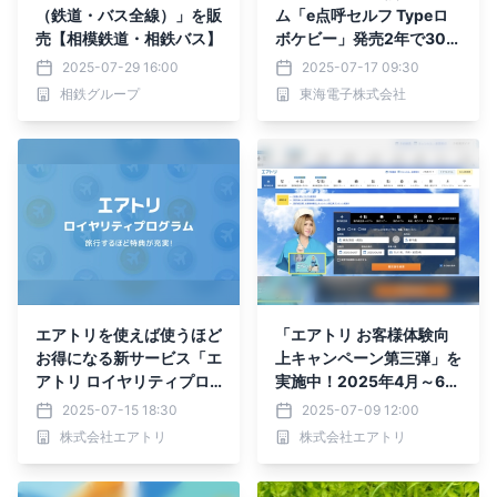
（鉄道・バス全線）」を販
ム「e点呼セルフ Typeロ
売【相模鉄道・相鉄バス】
ボケビー」発売2年で300
社・500台を突破
2025-07-29 16:00
2025-07-17 09:30
相鉄グループ
東海電子株式会社
エアトリを使えば使うほど
「エアトリ お客様体験向
お得になる新サービス「エ
上キャンペーン第三弾」を
アトリ ロイヤリティプロ
実施中！2025年4月～6月
グラム」を本日7月15日よ
のご意見とその対応の報告
2025-07-15 18:30
2025-07-09 12:00
りスタート！
株式会社エアトリ
株式会社エアトリ