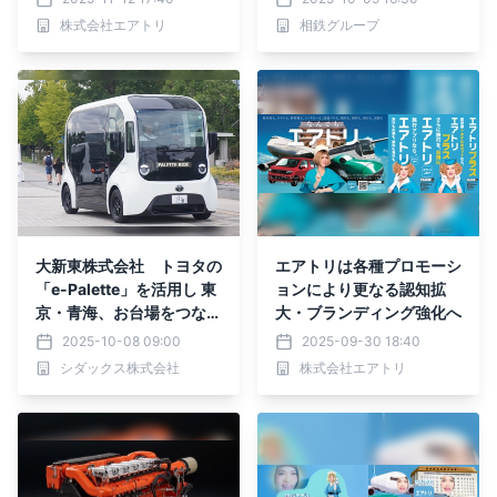
かのあの人！
株式会社エアトリ
相鉄グループ
大新東株式会社 トヨタの
エアトリは各種プロモーシ
「e-Palette」を活用し 東
ョンにより更なる認知拡
京・青海、お台場をつなぐ
大・ブランディング強化へ
公園内で 次世代型モビリ
2025-10-08 09:00
2025-09-30 18:40
ティサービスの受託運行開
シダックス株式会社
株式会社エアトリ
始