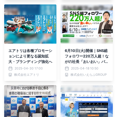
エアトリは各種プロモーシ
6月10日(火)開催｜SNS総
ョンにより更なる認知拡
フォロワー220万人超！な
大・ブランディング強化へ
がの社長「おいおい」バズ
りの裏側をお伝えします！
2025-04-30 17:00
2025-04-18 10:50
株式会社エアトリ
株式会社いえらぶGROUP