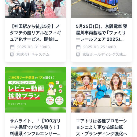
【神田駅から徒歩5分】メ
5月25日(日)、京阪電車 寝
タマテの超リアルなフィギ
屋川車両基地で ｢ファミリ
ュア化サービス、開始1年
ーレールフェア 2025｣を
で200人を突破！
開催します！
2025-03-31 10:03
2025-03-25 14:00
株式会社キャステム
京阪ホールディングス株式会社
サムライト、「【100万リ
エアトリは各種プロモーシ
ーチ保証でバズを狙う！】
ョンにより更なる認知拡
料理系インフルエンサーレ
大・ブランディング強化へ