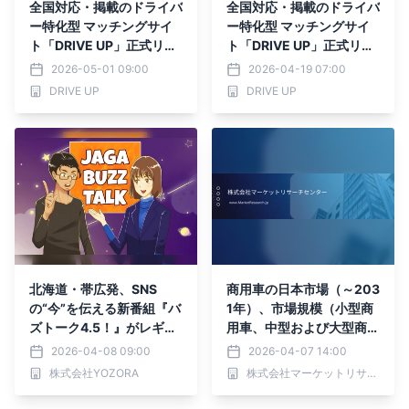
全国対応・掲載のドライバ
全国対応・掲載のドライバ
ー特化型 マッチングサイ
ー特化型 マッチングサイ
ト「DRIVE UP」正式リリ
ト「DRIVE UP」正式リリ
ース
ース
2026-05-01 09:00
2026-04-19 07:00
DRIVE UP
DRIVE UP
北海道・帯広発、SNS
商用車の日本市場（～203
の“今”を伝える新番組『バ
1年）、市場規模（小型商
ズトーク4.5！』がレギュ
用車、中型および大型商用
ラー放送開始 〜特番から
車、バスおよび長距離バ
2026-04-08 09:00
2026-04-07 14:00
反響を受け、株式会社YO
ス）・分析レポートを発表
株式会社YOZORA
株式会社マーケットリサーチセンター
ZORAがスポンサーとして
番組化〜