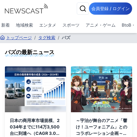
会員登録 / ログイン
新着
地域検索
エンタメ
スポーツ
アニメ・ゲーム
BtoB
トップページ
/
タグ検索
/
バズ
バズ
の最新ニュース
日本の商用車市場規模、2
～宇治が舞台のアニメ「響
034年までに114万3,500
け！ユーフォニアム」との
台に到達へ（CAGR 3.0
コラボレーション企画～