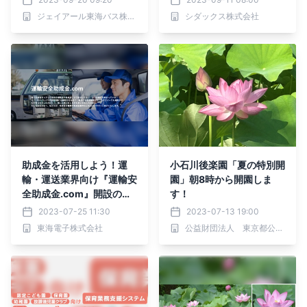
避難訓練（バス移送）の実
ジェイアール東海バス株式会社
シダックス株式会社
証実験に協力
助成金を活用しよう！運
小石川後楽園「夏の特別開
輸・運送業界向け『運輸安
園」朝8時から開園しま
全助成金.com』開設のお
す！
知らせ
2023-07-25 11:30
2023-07-13 19:00
東海電子株式会社
公益財団法人 東京都公園協会