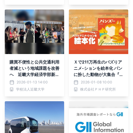
得
購買不便性と公共交通利用
Ｘで211万再生のバズりア
者減という地域課題を改善
ニメ-ションを絵本化 パン
へ 近畿大学経済学部新井
に扮した動物が大集合『パ
ゼミ生が貨客混載実証実験
ンズー』1/26発売
2026-01-13 14:00
2026-01-08 10:00
の結果を報告
学校法人近畿大学
株式会社ＰＨＰ研究所