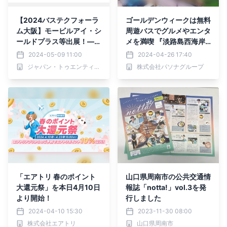
【2024バステクフォーラ
ゴールデンウィークは無料
ム大阪】モービルアイ・シ
周遊バスでグルメやエンタ
ールドプラス等出展！―ジ
メを満喫 『淡路島西海岸
ャパン・トゥエンティワン
パーク＆ライド』４月27
2024-05-09 11:00
2024-04-26 17:40
株式会社―
日より開始！
ジャパン・トゥエンティワン株式会社
株式会社パソナグループ
「エアトリ 春のポイント
山口県周南市の公共交通情
大還元祭」を本日4月10日
報誌「notta!」vol.3を発
より開始！
行しました
2024-04-10 15:30
2023-11-30 08:00
株式会社エアトリ
山口県周南市