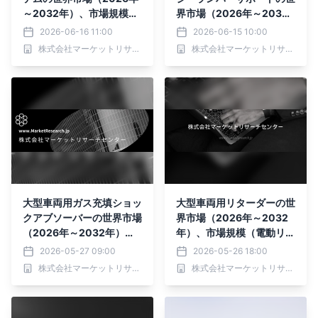
～2032年）、市場規模
界市場（2026年～2032
（加熱システム、換気シス
年）、市場規模（空気圧、
2026-06-16 11:00
2026-06-15 10:00
テム、腰部サポートシステ
電動）・分析レポートを発
株式会社マーケットリサーチセンター
株式会社マーケットリサーチセンター
ム、マッサージシステ
表
ム）・分析レポートを発表
大型車両用ガス充填ショッ
大型車両用リターダーの世
クアブソーバーの世界市場
界市場（2026年～2032
（2026年～2032年）、
年）、市場規模（電動リタ
市場規模（膜ばね、ハイブ
ーダー、油圧リターダ
2026-05-27 09:00
2026-05-26 18:00
リッドばね、スリーブスプ
ー）・分析レポートを発表
株式会社マーケットリサーチセンター
株式会社マーケットリサーチセンター
リング、カプセルスプリン
グ）・分析レポートを発表