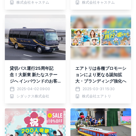
株式会社キャステム
株式会社キャステム
貸切バス運行25周年記
エアトリは各種プロモーシ
念！大新東 新たなステー
ョンにより更なる認知拡
ジへ インバウンドのお客
大・ブランディング強化へ
様向けのハイグレードバス
2025-04-02 09:00
2025-03-31 15:30
導入 「Grand Sun and M
シダックス株式会社
株式会社エアトリ
oon」運行開始