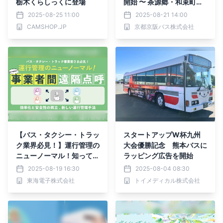
栃木くらしっくに登場
開始 〜 茶源郷・和束町
へ、週末限定の特別バス旅
2025-08-25 11:00
2025-08-21 14:00
〜
CAMSHOP.JP
京都京阪バス株式会社
【バス・タクシー・トラッ
スタートアップW杯九州
ク業界必見！】運行管理の
大会優勝記念 熊本バスに
ニューノーマル！知ってま
ラッピング広告を開始
すか？事業者間遠隔点呼～
2025-08-19 16:30
2025-08-04 08:30
効率化と安全性の両立 、
東海電子株式会社
トイメディカル株式会社
新しい運行管理手法～9月
18日（木）