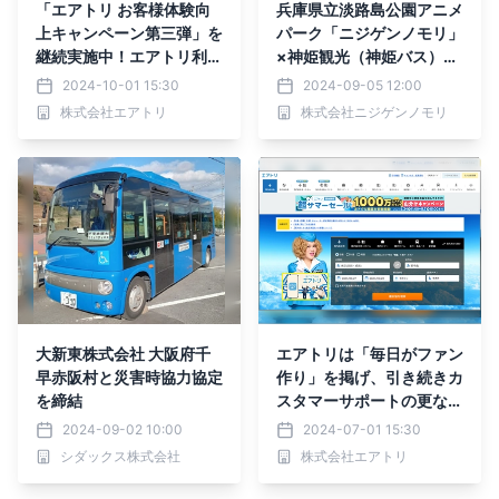
「エアトリ お客様体験向
兵庫県立淡路島公園アニメ
上キャンペーン第三弾」を
パーク「ニジゲンノモリ」
継続実施中！エアトリ利用
×神姫観光（神姫バス）
者様のご意見を対応し更な
『NARUTO＆BORUTO 忍
2024-10-01 15:30
2024-09-05 12:00
るカスタマーサポート向上
里』日帰り満喫チケット2
株式会社エアトリ
株式会社ニジゲンノモリ
へ！
種類がオリジナル特典付き
で9月5日より販売開始
大新東株式会社 大阪府千
エアトリは「毎日がファン
早赤阪村と災害時協力協定
作り」を掲げ、引き続きカ
を締結
スタマーサポートの更なる
向上を目指し、お客様体験
2024-09-02 10:00
2024-07-01 15:30
向上キャンペーン第三弾を
シダックス株式会社
株式会社エアトリ
実施！