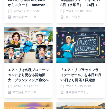
からスタート！Amazon
8日（水曜日）～24日（火
ギフトカード1万円分や、1
曜日）に実施します
2024-12-23 15:50
2024-12-18 09:00
万名様に電子マネーが当た
株式会社エアトリ
福山市役所
る！(※)
エアトリは各種プロモーシ
「エアトリ ブラックフラ
ョンにより更なる認知拡
イデーセール」を本日11月
大・ブランディング強化へ
25日より開催！限定価
格、購入特典、ポイント還
2024-11-29 15:30
2024-11-25 15:30
元率UPなどおトク商品多
株式会社エアトリ
株式会社エアトリ
数！