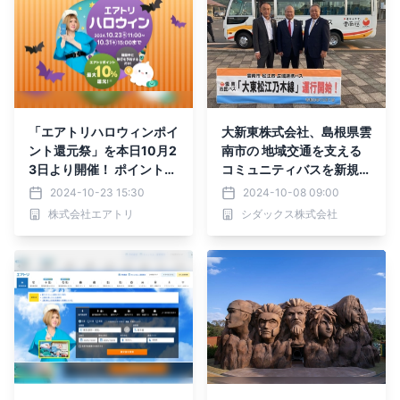
「エアトリハロウィンポイ
大新東株式会社、島根県雲
ント還元祭」を本日10月2
南市の 地域交通を支える
3日より開催！ ポイント還
コミュニティバスを新規受
元率が最大５倍に！お得な
託運行
2024-10-23 15:30
2024-10-08 09:00
期間限定キャンペーン！
株式会社エアトリ
シダックス株式会社