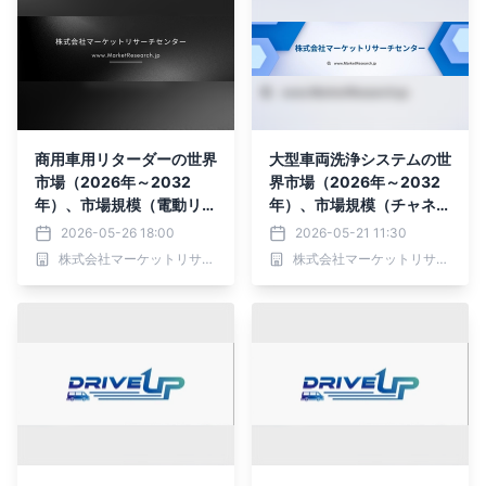
商用車用リターダーの世界
大型車両洗浄システムの世
市場（2026年～2032
界市場（2026年～2032
年）、市場規模（電動リタ
年）、市場規模（チャネル
ーダー、油圧リターダ
洗浄システム、ガントリー
2026-05-26 18:00
2026-05-21 11:30
ー）・分析レポートを発表
洗浄システム、ローラーホ
株式会社マーケットリサーチセンター
株式会社マーケットリサーチセンター
イール洗浄システム、フラ
ットプレート洗浄システ
ム、その他）・分析レポー
トを発表