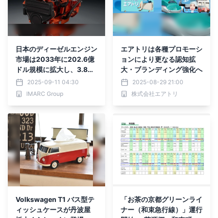
日本のディーゼルエンジン
エアトリは各種プロモーシ
市場は2033年に202.6億
ョンにより更なる認知拡
ドル規模に拡大し、3.8%
大・ブランディング強化へ
の成長が見込まれる
2025-09-11 04:30
2025-08-29 21:00
IMARC Group
株式会社エアトリ
Volkswagen T1 バス型テ
「お茶の京都グリーンライ
ィッシュケースが丹波屋
ナー（和束急行線）」運行