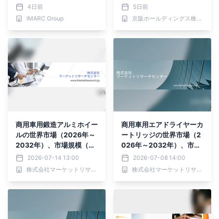
8%で成長）
「京阪電車×響け！ユーフ
4日前
5日前
ォニアム2026 秋」を実施
IMARC Group
京阪ホールディングス株式会社
します！
商用車用鍛造アルミホイー
商用車用エアドライヤーカ
ルの世界市場（2026年～
ートリッジの世界市場（2
2032年）、市場規模（2
026年～2032年）、市場
2.5インチ、19.5インチ、
規模（通常タイプ、オイル
2026-07-14 13:00
2026-07-08 14:00
24.5インチ、その他）・
フィルタータイプ）・分析
株式会社マーケットリサーチセンター
株式会社マーケットリサーチセンター
分析レポートを発表
レポートを発表