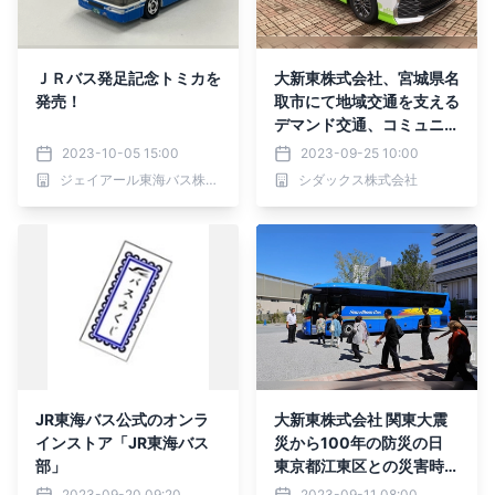
ＪＲバス発足記念トミカを
大新東株式会社、宮城県名
発売！
取市にて地域交通を支える
デマンド交通、コミュニテ
ィバス計20台を受託！
2023-10-05 15:00
2023-09-25 10:00
ジェイアール東海バス株式会社
シダックス株式会社
JR東海バス公式のオンラ
大新東株式会社 関東大震
インストア「JR東海バス
災から100年の防災の日
部」
東京都江東区との災害時協
力協定に基づく水害時事前
2023-09-20 09:20
2023-09-11 08:00