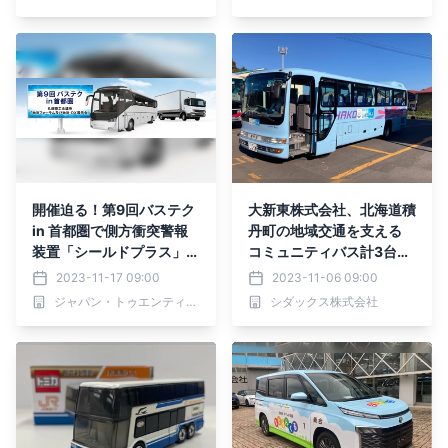
開催迫る！第9回バステク
大新東株式会社、北海道積
in 首都圏で側方衝突警報
丹町の地域交通を支える
装置「シールドプラス」を
コミュニティバス計3台を
リアルに展示します。
運行開始！
2023-11-17 09:00
2023-11-06 09:00
ジャパン・トゥエンティワン株式会社
シダックス株式会社