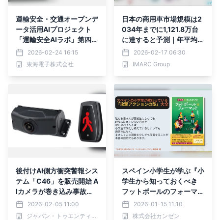
運輸安全・交通オープンデ
日本の商用車市場規模は2
ータ活用AIプロジェクト
034年までに1,121.8万台
「運輸安全AIラボ」第四弾
に達すると予測｜年平均成
トラック・バス・タクシー
長率3.18%
2026-02-24 16:15
2026-02-17 06:30
事業者の行政処分をAIで分
東海電子株式会社
IMARC Group
析する新情報サイト「Co
mplyzer（コンプライザ
ー）」提供開始
後付けAI側方衝突警報シス
スペイン小学生が学ぶ『小
テム「C46」を販売開始 A
学生から知っておくべき
Iカメラが巻き込み事故リ
フットボールのフォーマッ
スクを予測し注意喚起
ト』1月20日発売｜攻撃ア
2026-02-05 11:00
2026-01-15 11:10
クションの型を体系的に習
ジャパン・トゥエンティワン株式会社
株式会社カンゼン