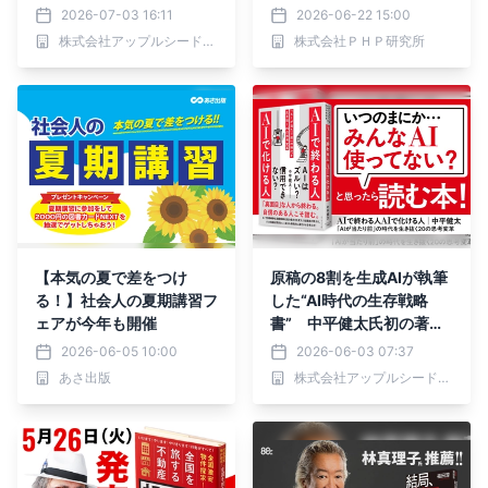
ンフィクション13冊を厳
ない」ほうがうまくいく』
2026-07-03 16:11
2026-06-22 15:00
選紹介
9/29発売
株式会社アップルシード・エージェンシー
株式会社ＰＨＰ研究所
【本気の夏で差をつけ
原稿の8割を生成AIが執筆
る！】社会人の夏期講習フ
した“AI時代の生存戦略
ェアが今年も開催
書” 中平健太氏初の著書
『AIで終わる人 AIで化け
2026-06-05 10:00
2026-06-03 07:37
る人 「AIが当たり前」の
あさ出版
株式会社アップルシード・エージェンシー
時代を生き抜く20の思考
変革』（ダイヤモンド社）
6月3日刊行