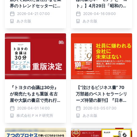
界のトレンドセッターに】
ト」】4月29日「昭和の
『ロマンとソロバンそして
日」に読みたくなる本
2026-04-21 07:00
2026-04-16 09:00
運ー中経出版の物語』202
あさ出版
あさ出版
6年4月28日（火）刊行
『トヨタの会議は30分』
【“泣けるビジネス書” 70
が発売たちまち重版 名古
万部超のベストセラーシリ
屋や大阪の書店で売れ行き
ーズ待望の新刊】『日本で
好調
いちばん大切にしたい会
2026-04-01 14:00
2026-03-05 07:30
社』2026年3月24日刊行
株式会社ＰＨＰ研究所
あさ出版