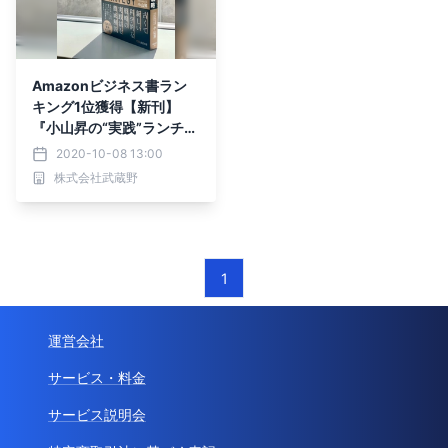
Amazonビジネス書ラン
キング1位獲得【新刊】
『小山昇の“実践”ランチェ
スター戦略』10月6日(火)
2020-10-08 13:00
発売！
株式会社武蔵野
1
運営会社
サービス・料金
サービス説明会