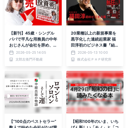
【新刊】45歳・シングル
20業種以上の新規事業を
パパで平凡な用務員の中年
黒字化した連続起業家 福
おじさんが会社を辞め、全
田淳初のビジネス書『結
国を旅しながら31都道府
局、熱狂できる人がうまく
2026-05-25 14:05
2026-05-13 10:00
県に570室取得・家賃収入
いく。』5/29発売
太郎左衛門不動産
株式会社ＰＨＰ研究所
2.5億円になり「夢と自由
を掴み取った」男の話。白
服大家・神谷太郎左衛門
著『全国激安物件探求！全
国を旅する不動産投資術』
が2026年5月26日(火)発
売。
【“100点のベストセラー”
【昭和100年のいま、いち
数人で始めた会社がなぜ業
ばん新しい「モノ」と「コ