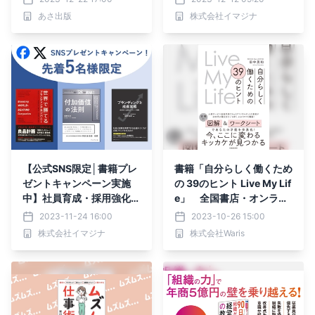
あさ出版
株式会社イマジナ
【公式SNS限定│書籍プレ
書籍「自分らしく働くため
ゼントキャンペーン実施
の 39のヒント Live My Lif
中】社員育成・採用強化の
e」 全国書店・オンライ
秘訣がわかる！書籍を先着
ン書店で10月26日発売
2023-11-24 16:00
2023-10-26 15:00
5名様にプレゼントしま
株式会社イマジナ
株式会社Waris
す。