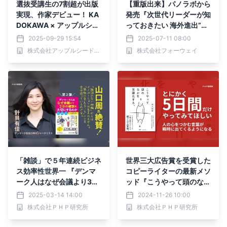
選抜受講生の7割超が出版
【重版出来】パノラボから
実現、作家デビュー！ KA
発売『次世代リーダーが知
DOKAWA × アップルシー
っておきたい 海外進出”失
ド・エージェンシー「本気
敗”の法則』販売好調によ
2025-09-29 15:54
2025-07-11 08:00
で本を出したい人のための
り重版決定！
株式会社アップルシード・エージェンシー
株式会社フォーウェイ
著者養成ゼミ」６期生の募
集開始
「雑談」で５年連続ビジネ
世界三大広告賞を受賞した
ス効率性世界一 『デンマ
コピーライターの最新メソ
ーク人はなぜ会議より3分
ッド『こうやって頭のなか
の雑談を大切にするのか』
を言語化する。』11/28発
2025-03-14 14:00
2024-11-26 10:00
3月22日発売
売
株式会社ＰＨＰ研究所
株式会社ＰＨＰ研究所