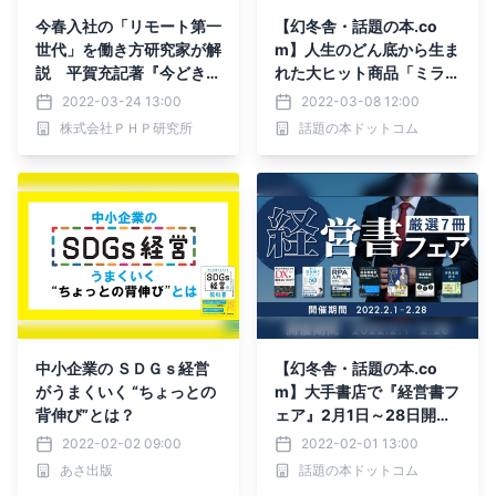
今春入社の「リモート第一
【幻冬舎・話題の本.co
世代」を働き方研究家が解
m】人生のどん底から生ま
説 平賀充記著『今どきの
れた大ヒット商品「ミラブ
若手社員のトリセツ』発売
ル」誕生物語、『這い上が
2022-03-24 13:00
2022-03-08 12:00
れ「奇跡の泡」で美容の常
株式会社ＰＨＰ研究所
話題の本ドットコム
識を変えた男』特設ページ
OPEN！
中小企業の ＳＤＧｓ経営
【幻冬舎・話題の本.co
がうまくいく “ちょっとの
m】大手書店で『経営書フ
背伸び”とは？
ェア』2月1日～28日開
催！
2022-02-02 09:00
2022-02-01 13:00
あさ出版
話題の本ドットコム