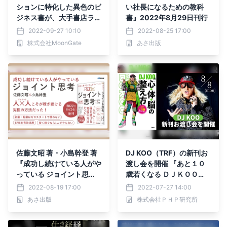
ションに特化した異色のビ
い社長になるための教科
ジネス書が、大手書店ラン
書』2022年8月29日刊行
キングで４冠を獲得！
2022-09-27 10:10
2022-08-25 17:00
株式会社MoonGate
あさ出版
佐藤文昭 著・小島幹登 著
DJ KOO（TRF）の新刊お
『成功し続けている人がや
渡し会を開催 『あと１０
っている ジョイント思
歳若くなる ＤＪＫＯＯ
考』2022年8月24日刊行
流 心・体・脳（シン・タ
2022-08-19 17:00
2022-07-27 14:00
イ・ノウ）の整え方』発売
あさ出版
株式会社ＰＨＰ研究所
記念