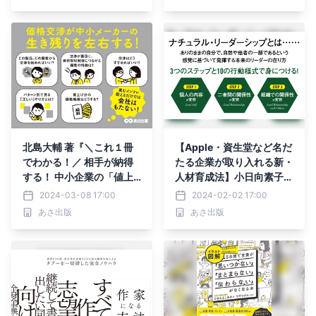
行
北島大輔 著『＼これ１冊
【Apple・資生堂など名だ
でわかる！／ 相手が納得
たる企業が取り入れる新・
する！ 中小企業の「値上
人材育成法】小日向素子
げ」入門』2024年3月12
著『ナチュラル・リーダー
2024-03-08 17:00
2024-02-02 17:00
日刊行
シップの教科書』2024年
あさ出版
あさ出版
2月7日刊行