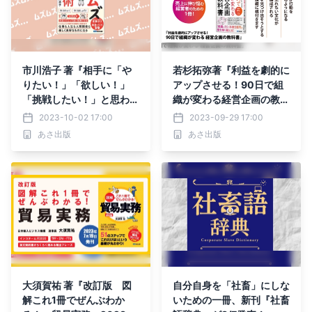
市川浩子 著『相手に「や
若杉拓弥著『利益を劇的に
りたい！」「欲しい！」
アップさせる！90日で組
「挑戦したい！」と思わせ
織が変わる経営企画の教科
る ムズムズ仕事術』2023
書』2023年9月27日刊行
2023-10-02 17:00
2023-09-29 17:00
年10月5日刊行
あさ出版
あさ出版
大須賀祐 著『改訂版 図
自分自身を「社畜」にしな
解これ1冊でぜんぶわか
いための一冊、新刊『社畜