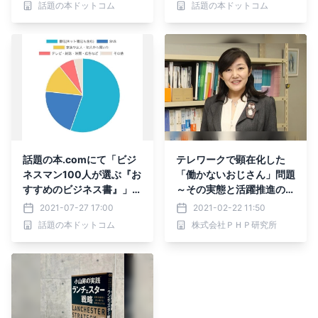
話題の本ドットコム
話題の本ドットコム
om】
話題の本.comにて「ビジ
テレワークで顕在化した
ネスマン100人が選ぶ『お
「働かないおじさん」問題
すすめのビジネス書』」の
～その実態と活躍推進の処
アンケート調査結果を公開
方箋を、働き方改革実現会
2021-07-27 17:00
2021-02-22 11:50
議・有識者議員が解説
話題の本ドットコム
株式会社ＰＨＰ研究所