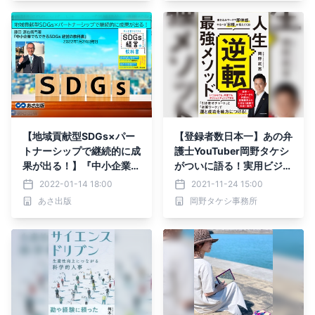
【地域貢献型SDGs×パー
【登録者数日本一】あの弁
トナーシップで継続的に成
護士YouTuber岡野タケシ
果が出る！】『中小企業で
がついに語る！実用ビジネ
もできる SDGs経営の教科
ス書『人生逆転メソッド』
2022-01-14 18:00
2021-11-24 15:00
書』2022年1月24日(月)
が11月26日に発売！
あさ出版
岡野タケシ事務所
刊行