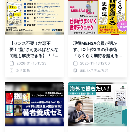
【センス不要！地頭不
現役MENSA会員が明か
要！“型”さえあればどんな
す、IQ上位2％の仕事術
問題も解決できる】『「考
『らくらく期待を超える思
える型」が身につく 思考
考法』出版
2026-01-15 15:23
2025-11-18 12:00
のフレームワークドリル』
あさ出版
遠山システム考房
2026年 1月20日発刊