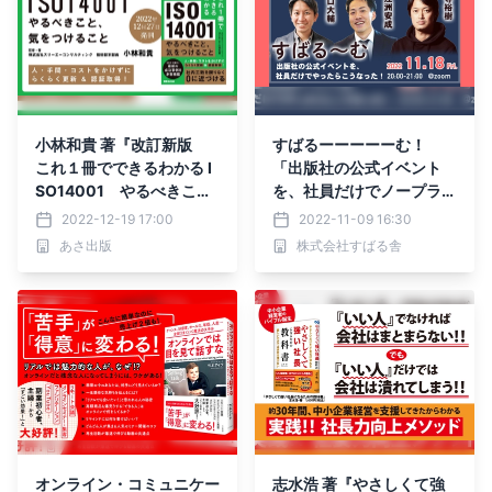
小林和貴 著『改訂新版
すばるーーーーーむ！
これ１冊でできるわかる I
「出版社の公式イベント
SO14001 やるべきこ
を、社員だけでノープラン
と、気をつけること』202
でやったら、こうなった」
2022-12-19 17:00
2022-11-09 16:30
4年1月16日刊行
を11月18日（金）20時よ
あさ出版
株式会社すばる舎
り開催！
オンライン・コミュニケー
志水浩 著『やさしくて強