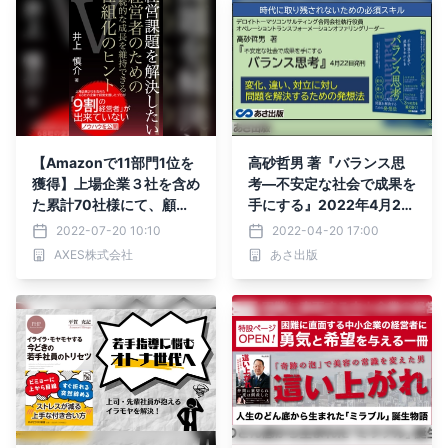
【Amazonで11部門1位を
高砂哲男 著『バランス思
獲得】上場企業３社を含め
考―不安定な社会で成果を
た累計70社様にて、顧問
手にする』2022年4月22
をお預かりしている当社代
日刊行
2022-07-20 10:10
2022-04-20 17:00
表の井上慎介が初の電子書
AXES株式会社
あさ出版
籍を出版。