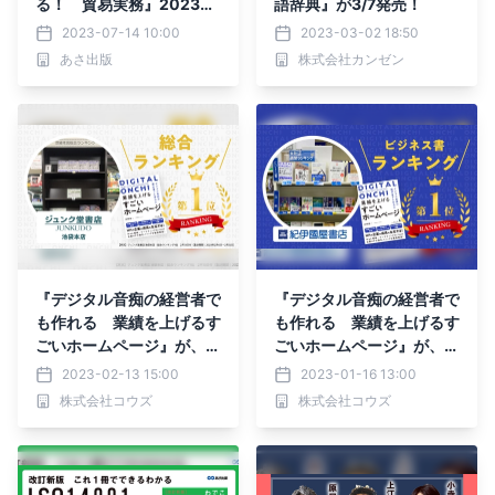
る！ 貿易実務』2023年
語辞典』が3/7発売！
7月19日刊行
2023-07-14 10:00
2023-03-02 18:50
あさ出版
株式会社カンゼン
『デジタル音痴の経営者で
『デジタル音痴の経営者で
も作れる 業績を上げるす
も作れる 業績を上げるす
ごいホームページ』が、ジ
ごいホームページ』が、紀
ュンク堂書店池袋本店にて
伊國屋書店本町店にてビジ
2023-02-13 15:00
2023-01-16 13:00
総合ランキング1位を獲得
ネス書ランキング1位を獲
株式会社コウズ
株式会社コウズ
しました
得しました