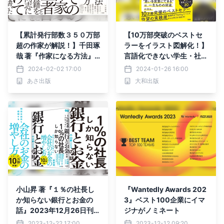
【累計発行部数３５０万部
【10万部突破のベストセ
超の作家が解説！】千田琢
ラーをイラスト図解化！】
哉 著『作家になる方法』2
言語化できない学生・社会
024年2月7日刊行
人を救った「30メソッ
2024-02-02 17:00
2024-01-26 16:00
ド」を詰め込んだ１冊／２
あさ出版
大和出版
月に刊行決定
小山昇 著『１％の社長し
『Wantedly Awards 202
か知らない銀行とお金の
3』ベスト100企業にイマ
話』2023年12月26日刊
ジナがノミネート
行
2023-12-22 17:00
2023-12-12 09:20