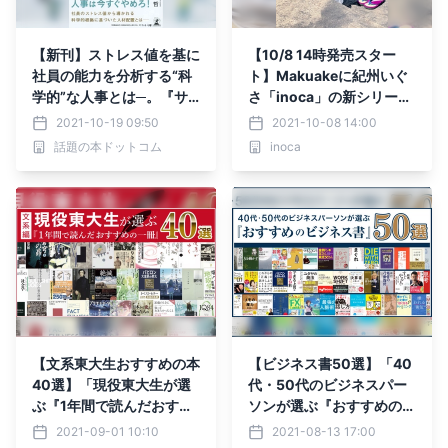
【新刊】ストレス値を基に
【10/8 14時発売スター
社員の能力を分析する“科
ト】Makuakeに紀州いぐ
学的”な人事とは─。『サ
さ「inoca」の新シリーズ
イエンスドリブン 生産性
が登場！いぐさの香りと手
2021-10-19 09:50
2021-10-08 14:00
向上につながる科学的人
触りを愉しむブックカバー
話題の本ドットコム
inoca
事』10月19日発売！
《inoca COVER book》
に注目
【文系東大生おすすめの本
【ビジネス書50選】「40
40選】「現役東大生が選
代・50代のビジネスパー
ぶ『1年間で読んだおすす
ソンが選ぶ『おすすめのビ
めの一冊』40選【文系
ジネス書』50選」公開！
2021-09-01 10:10
2021-08-13 17:00
編】」公開！【話題の本.c
【話題の本.com】