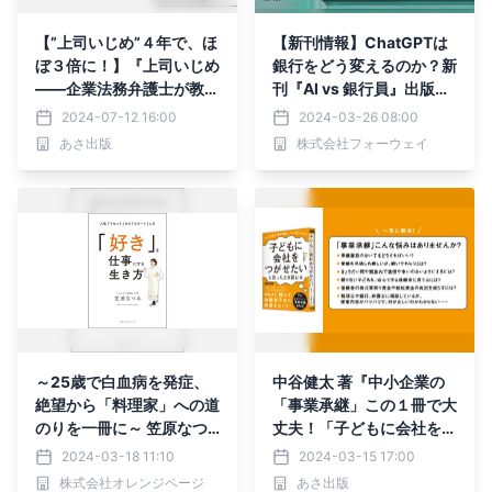
【”上司いじめ”４年で、ほ
【新刊情報】ChatGPTは
ぼ３倍に！】『上司いじめ
銀行をどう変えるのか？新
――企業法務弁護士が教え
刊『AI vs 銀行員』出版社
る上司のためのハラスメン
パノラボより発売！
2024-07-12 16:00
2024-03-26 08:00
ト対応法/國安耕太著』20
あさ出版
株式会社フォーウェイ
24年7月17日刊行
～25歳で白血病を発症、
中谷健太 著『中小企業の
絶望から「料理家」への道
「事業承継」この１冊で大
のりを一冊に～ 笠原なつ
丈夫！「子どもに会社をつ
み『「好き」を仕事にする
がせたい」と思ったとき読
2024-03-18 11:10
2024-03-15 17:00
生き方』3/18発売
む本』2024年3月18日刊
株式会社オレンジページ
あさ出版