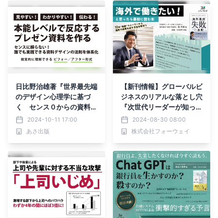
日比野治雄著『世界最先端
【新刊情報】グローバルビ
のデザイン心理学に基づ
ジネスのリアルな落とし穴
く センス０からの資料作
『次世代リーダーが知って
成術』2024年10月16日刊
おきたい 海外進出”失
2024-10-11 17:00
2024-08-30 08:00
行
敗”の法則』出版社パノラ
あさ出版
株式会社フォーウェイ
ボより発売！