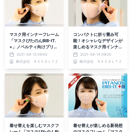
マスク用インナーフレーム
コンパクトに折り畳み可
「マスクぴたのんBIB-IT.
能！オシャレなデザインが
+」ノベルティ向けプリン
楽しめるマスク用インナー
トサービスを開始
フレーム「マスクぴたのん
2021-06-15 09:00
2021-06-14 09:00
BIB-IT.+」
株式会社 ＲＥＣＯＬＴＺ
株式会社 ＲＥＣＯＬＴＺ
着せ替えを楽しむマスクフ
着せ替えが楽しめる新発想
レーム「マスクぴたのんBI
のマスクフレーム「マスク