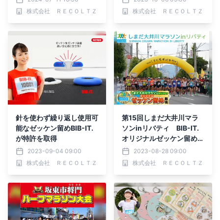
株式会社 ＲＥＣＯＬＴＺ
株式会社 ＲＥＣＯＬＴＺ
針を使わず繰り返し使用可
第15回しまだ大井川マラ
能なゼッケン留めBIB-IT.
ソンinリバティ BIB-IT.
が特許を取得
オリジナルゼッケン留め販
売開始
2023-09-04 09:00
2023-08-28 09:00
株式会社 ＲＥＣＯＬＴＺ
株式会社 ＲＥＣＯＬＴＺ