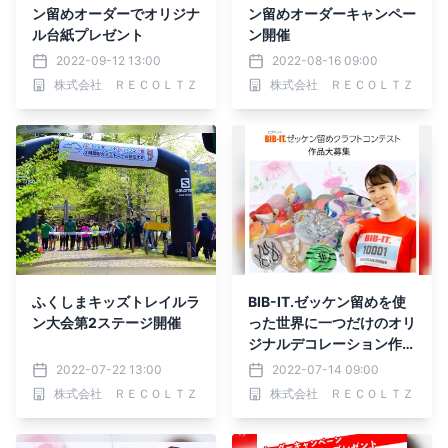
ン留めオーダーでオリジナ
ン留めオーダーキャンペー
ル台紙プレゼント
ン開催
2022-09-12 13:00
2022-08-16 09:00
株式会社 ＲＥＣＯＬＴＺ
株式会社 ＲＥＣＯＬＴＺ
ふくしまキッズトレイルラ
BIB-IT.ゼッケン留めを使
ン大会第2ステージ開催
った世界に一つだけのオリ
ジナルデコレーション作品
を大募集
2022-07-22 13:00
2022-07-14 09:00
株式会社 ＲＥＣＯＬＴＺ
株式会社 ＲＥＣＯＬＴＺ