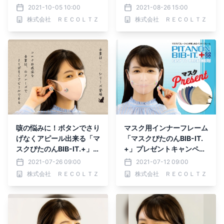
本突破
ン開催中
2021-10-05 10:00
2021-08-26 15:00
株式会社 ＲＥＣＯＬＴＺ
株式会社 ＲＥＣＯＬＴＺ
咳の悩みに！ボタンでさり
マスク用インナーフレーム
げなくアピール出来る「マ
「マスクぴたのんBIB-IT.
スクぴたのんBIB-IT.+」誕
+」プレゼントキャンペー
生
ン開催
2021-07-26 09:00
2021-07-12 09:00
株式会社 ＲＥＣＯＬＴＺ
株式会社 ＲＥＣＯＬＴＺ