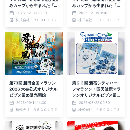
みカップから生まれた「ビ
みカップから生まれた「ビ
ブス留め」EC販売開始
ブス留め」販売開始
2026-02-06 18:30
2025-12-09 09:00
株式会社 ＲＥＣＯＬＴＺ
株式会社 ＲＥＣＯＬＴＺ
第73回 勝田全国マラソン
第２３回 新宿シティハー
2026 大会公式オリジナル
フマラソン・区民健康マラ
ビブス留め販売開始
ソンオリジナルビブス留め
販売開始
2025-09-11 14:30
2025-08-22 09:30
株式会社 ＲＥＣＯＬＴＺ
株式会社 ＲＥＣＯＬＴＺ