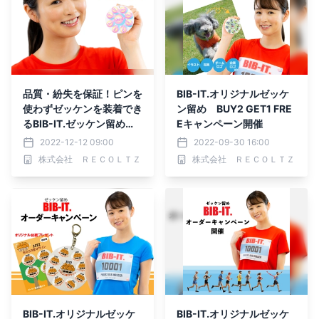
品質・紛失を保証！ピンを
BIB-IT.オリジナルゼッケ
使わずゼッケンを装着でき
ン留め BUY2 GET1 FRE
るBIB-IT.ゼッケン留めが
Eキャンペーン開催
安心保証サービスを開始
2022-12-12 09:00
2022-09-30 16:00
株式会社 ＲＥＣＯＬＴＺ
株式会社 ＲＥＣＯＬＴＺ
BIB-IT.オリジナルゼッケ
BIB-IT.オリジナルゼッケ