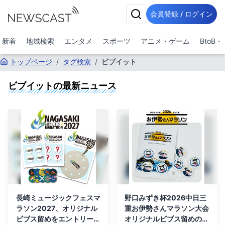
会員登録 / ログイン
新着
地域検索
エンタメ
スポーツ
アニメ・ゲーム
BtoB
トップページ
/
タグ検索
/
ビブイット
ビブイット
の最新ニュース
長崎ミュージックフェスマ
野口みずき杯2026中日三
ラソン2027、オリジナル
重お伊勢さんマラソン大会
ビブス留めをエントリー時
オリジナルビブス留めの販