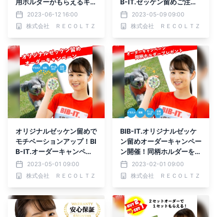
用ホルダーがもらえるキャ
B-IT.ゼッケン留めご注文
ンペーン開催
でオリジナル台紙プレゼン
2023-06-12 16:00
2023-05-09 09:00
ト
株式会社 ＲＥＣＯＬＴＺ
株式会社 ＲＥＣＯＬＴＺ
オリジナルゼッケン留めで
BIB-IT.オリジナルゼッケ
モチベーションアップ！BI
ン留めオーダーキャンペー
B-IT.オーダーキャンペー
ン開催！同柄ホルダーをプ
ン開催
レゼント
2023-05-01 09:00
2023-02-01 09:00
株式会社 ＲＥＣＯＬＴＺ
株式会社 ＲＥＣＯＬＴＺ