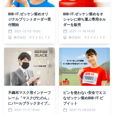
BIB-IT.ゼッケン留めオリ
BIB-IT.ゼッケン留めをオ
ジナルプリントオーダー受
シャレに持ち運ぶ専用ホル
付開始
ダーを販売
2021-12-02 15:00
2021-11-18 14:00
株式会社 ＲＥＣＯＬＴＺ
株式会社 ＲＥＣＯＬＴＺ
不織布マスク用インナーフ
ピンを使わない安全でエコ
レーム「マスクぴたのん」
なゼッケン留めBIB-IT.ビ
にパールブラックタイプが
ブイット
登場
2021-11-11 13:00
2021-11-08 09:30