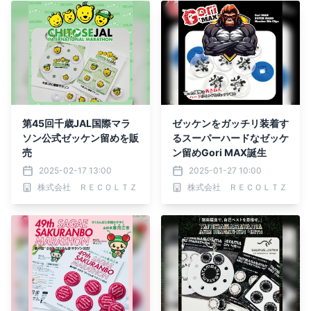
第45回千歳JAL国際マラ
ゼッケンをガッチリ装着す
ソン公式ゼッケン留めを販
るスーパーハードなゼッケ
売
ン留めGori MAX誕生
2025-02-17 13:00
2025-01-27 10:00
株式会社 ＲＥＣＯＬＴＺ
株式会社 ＲＥＣＯＬＴＺ