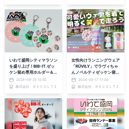
いわて盛岡シティマラソン
女性向けランニングウェア
を盛り上げ！BIB-IT.ゼッ
「RÜVILY」でラヴィちゃ
ケン留め専用ホルダー＆T
んノベルティゼッケン留め
シャツを販売
をプレゼント
2024-09-25 10:50
2024-09-17 17:30
株式会社 ＲＥＣＯＬＴＺ
株式会社 ＲＥＣＯＬＴＺ