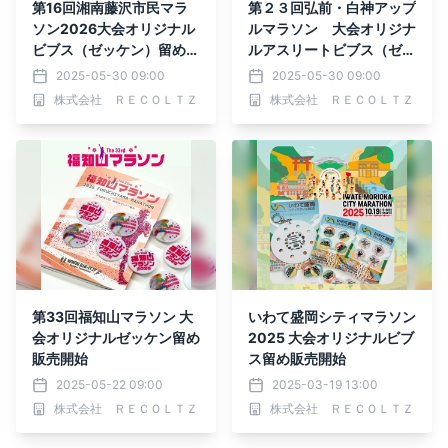
第16回湘南藤沢市民マラ
第２３回弘前・白神アップ
ソン2026大会オリジナル
ルマラソン 大会オリジナ
ビブス（ゼッケン）留め販
ルアスリートビブス（ゼッ
売開始
ケン）留めを販売
2025-05-30 09:00
2025-05-30 09:00
株式会社 ＲＥＣＯＬＴＺ
株式会社 ＲＥＣＯＬＴＺ
第33回福知山マラソン 大
いわて盛岡シティマラソン
会オリジナルゼッケン留め
2025 大会オリジナルビブ
販売開始
ス留め販売開始
2025-05-22 09:00
2025-03-19 13:00
株式会社 ＲＥＣＯＬＴＺ
株式会社 ＲＥＣＯＬＴＺ