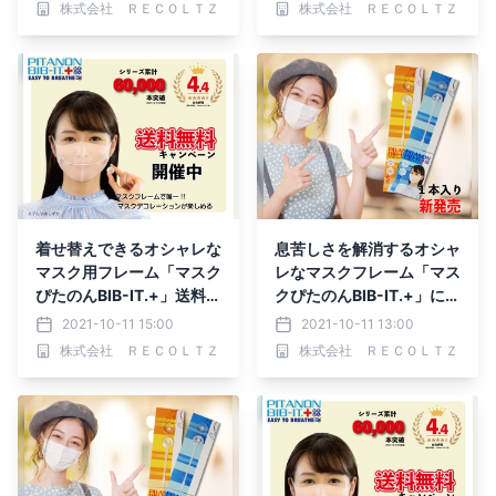
株式会社 ＲＥＣＯＬＴＺ
株式会社 ＲＥＣＯＬＴＺ
着せ替えできるオシャレな
息苦しさを解消するオシャ
マスク用フレーム「マスク
レなマスクフレーム「マス
ぴたのんBIB-IT.+」送料無
クぴたのんBIB-IT.+」に1
料キャンペーン開催中
本入り新登場
2021-10-11 15:00
2021-10-11 13:00
株式会社 ＲＥＣＯＬＴＺ
株式会社 ＲＥＣＯＬＴＺ