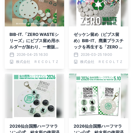
BIB-IT.「ZERO WASTEシ
ゼッケン留め（ビブス留
リーズ」にビブス留め用ホ
め）BIB-IT、廃棄プラスチ
ルダーが加わり、一般販売
ックを再生する「ZERO W
を開始
ASTE」始動
2026-04-25 16:30
2026-03-25 19:00
株式会社 ＲＥＣＯＬＴＺ
株式会社 ＲＥＣＯＬＴＺ
2026仙台国際ハーフマラ
2026仙台国際ハーフマラ
ソン公式 給水所の使用済
ソン公式 給水所の使用済