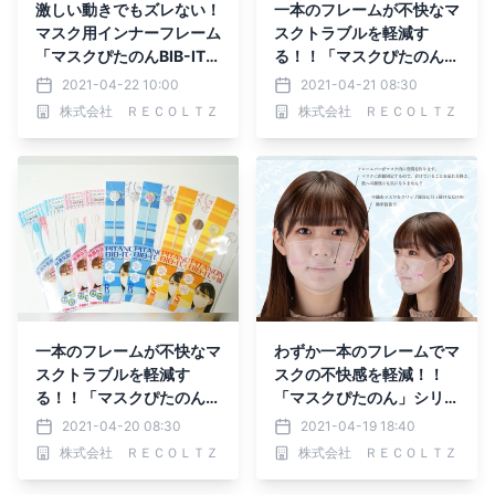
激しい動きでもズレない！
一本のフレームが不快なマ
マスク用インナーフレーム
スクトラブルを軽減す
「マスクぴたのんBIB-IT.
る！！「マスクぴたのんBI
+」24柄＋カスタマイズデ
B-IT.+」24柄発売
2021-04-22 10:00
2021-04-21 08:30
ザインを発売
株式会社 ＲＥＣＯＬＴＺ
株式会社 ＲＥＣＯＬＴＺ
一本のフレームが不快なマ
わずか一本のフレームでマ
スクトラブルを軽減す
スクの不快感を軽減！！
る！！「マスクぴたのん」
「マスクぴたのん」シリー
シリーズをリニューアル販
ズを改良
2021-04-20 08:30
2021-04-19 18:40
売
株式会社 ＲＥＣＯＬＴＺ
株式会社 ＲＥＣＯＬＴＺ