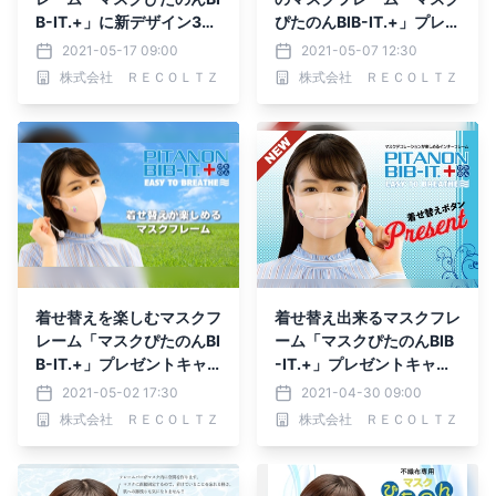
B-IT.+」に新デザイン30
ぴたのんBIB-IT.+」プレゼ
種登場
ントキャンペーン開催中
2021-05-17 09:00
2021-05-07 12:30
株式会社 ＲＥＣＯＬＴＺ
株式会社 ＲＥＣＯＬＴＺ
着せ替えを楽しむマスクフ
着せ替え出来るマスクフレ
レーム「マスクぴたのんBI
ーム「マスクぴたのんBIB
B-IT.+」プレゼントキャ
-IT.+」プレゼントキャン
ンペーン開催中
ペーン開催
2021-05-02 17:30
2021-04-30 09:00
株式会社 ＲＥＣＯＬＴＺ
株式会社 ＲＥＣＯＬＴＺ