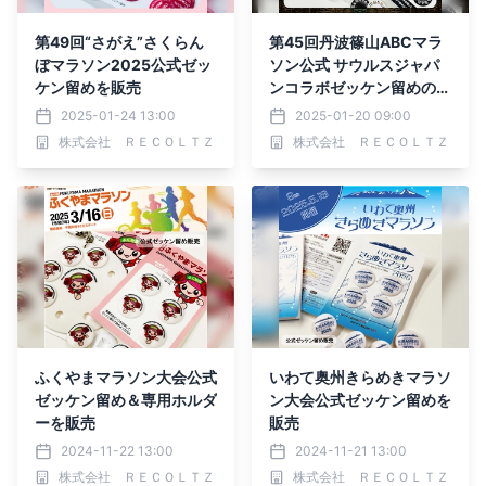
第49回“さがえ”さくらん
第45回丹波篠山ABCマラ
ぼマラソン2025公式ゼッ
ソン公式 サウルスジャパ
ケン留めを販売
ンコラボゼッケン留めの販
売を開始
2025-01-24 13:00
2025-01-20 09:00
株式会社 ＲＥＣＯＬＴＺ
株式会社 ＲＥＣＯＬＴＺ
ふくやまマラソン大会公式
いわて奥州きらめきマラソ
ゼッケン留め＆専用ホルダ
ン大会公式ゼッケン留めを
ーを販売
販売
2024-11-22 13:00
2024-11-21 13:00
株式会社 ＲＥＣＯＬＴＺ
株式会社 ＲＥＣＯＬＴＺ