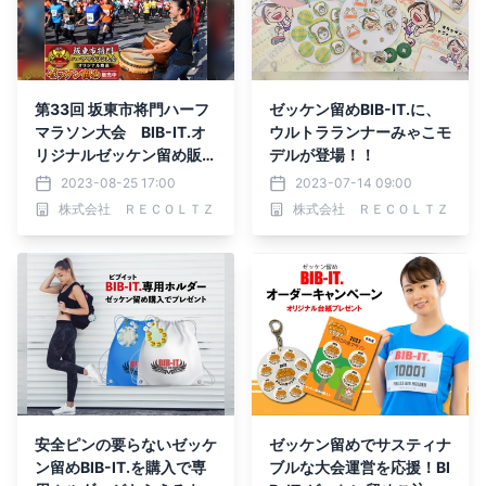
第33回 坂東市将門ハーフ
ゼッケン留めBIB-IT.に、
マラソン大会 BIB-IT.オ
ウルトラランナーみゃこモ
リジナルゼッケン留め販売
デルが登場！！
開始
2023-08-25 17:00
2023-07-14 09:00
株式会社 ＲＥＣＯＬＴＺ
株式会社 ＲＥＣＯＬＴＺ
安全ピンの要らないゼッケ
ゼッケン留めでサスティナ
ン留めBIB-IT.を購入で専
ブルな大会運営を応援！BI