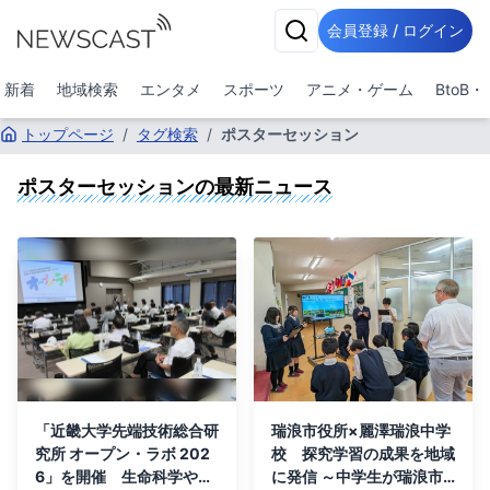
会員登録 / ログイン
新着
地域検索
エンタメ
スポーツ
アニメ・ゲーム
BtoB
トップページ
/
タグ検索
/
ポスターセッション
ポスターセッション
の最新ニュース
「近畿大学先端技術総合研
瑞浪市役所×麗澤瑞浪中学
究所 オープン・ラボ 202
校 探究学習の成果を地域
6」を開催 生命科学や生
に発信 ～中学生が瑞浪市