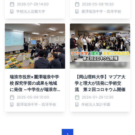
物工学に関する研究成果を
の未来を提案～
2026-07-29 14:00
2026-05-08 16:30
紹介
学校法人近畿大学
麗澤瑞浪中学・高等学校
瑞浪市役所×麗澤瑞浪中学
【岡山理科大学】マプア大
校 探究学習の成果を地域
学と理大が活発に学術交
に発信 ～中学生が瑞浪市
流 第２回コロキウム開催
の未来を提案～
2025-05-09 10:00
2024-01-29 12:30
麗澤瑞浪中学・高等学校
学校法人加計学園
1