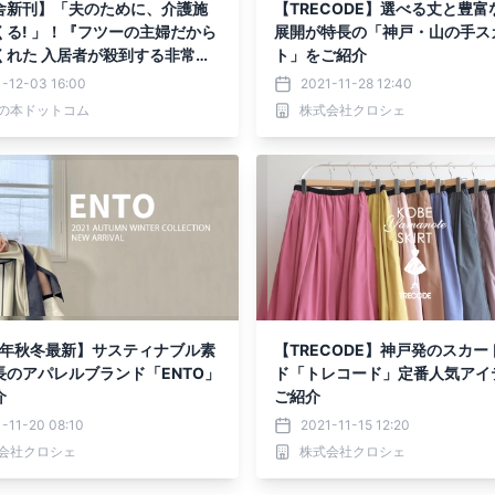
舎新刊】「夫のために、介護施
【TRECODE】選べる丈と豊富
くる! 」！『フツーの主婦だから
展開が特長の「神戸・山の手ス
くれた 入居者が殺到する非常識
ト」をご紹介
設』11月16日発売！
-12-03 16:00
2021-11-28 12:40
の本ドットコム
株式会社クロシェ
21年秋冬最新】サスティナブル素
【TRECODE】神戸発のスカー
長のアパレルブランド「ENTO」
ド「トレコード」定番人気アイ
介
ご紹介
-11-20 08:10
2021-11-15 12:20
会社クロシェ
株式会社クロシェ