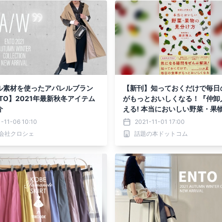
ル素材を使ったアパレルブラン
【新刊】知っておくだけで毎日
TO】2021年最新秋冬アイテム
がもっとおいしくなる！『仲卸
介
える! 本当においしい野菜・果
け方』11月1日発売！
-11-06 10:10
2021-11-01 17:00
会社クロシェ
話題の本ドットコム