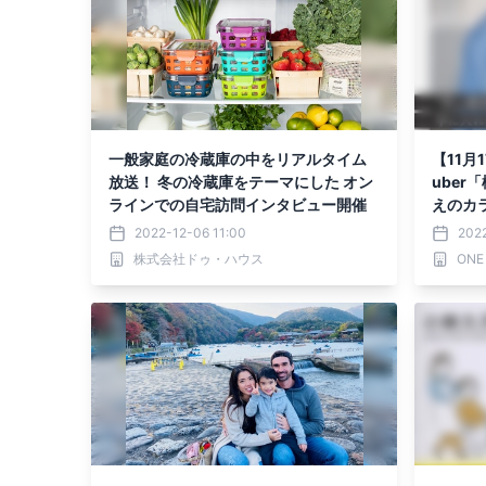
一般家庭の冷蔵庫の中をリアルタイム
【11月
放送！ 冬の冷蔵庫をテーマにした オン
uber
ラインでの自宅訪問インタビュー開催
えのカ
「自分
2022-12-06 11:00
2022
株式会社ドゥ・ハウス
ONE