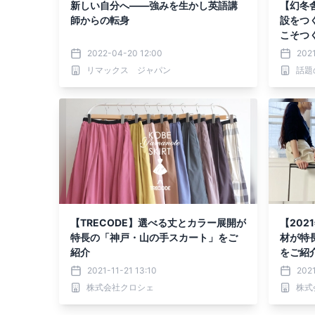
新しい自分へ――強みを生かし英語講
【幻冬
師からの転身
設をつ
こそつ
な介護施
2022-04-20 12:00
2021
リマックス ジャパン
話題
【TRECODE】選べる丈とカラー展開が
【20
特長の「神戸・山の手スカート」をご
材が特
紹介
をご紹
2021-11-21 13:10
2021
株式会社クロシェ
株式