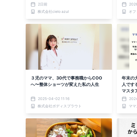
た一冊、
2日前
202
より発
株式会社cielo azul
オフ
３児のママ、30代で事務職からCOO
年末の
へ〜整体ショーツが変えた私の人生
人です
マスタ
2025-04-02 11:16
2024
株式会社ボディスプラウト
ママ