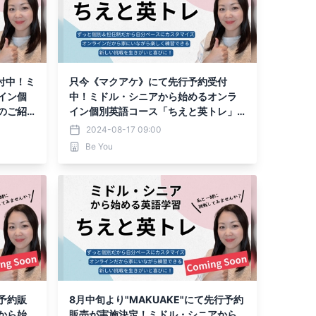
付中！ミ
只今《マクアケ》にて先行予約受付
イン個
中！ミドル・シニアから始めるオンラ
のご紹
イン個別英語コース「ちえと英トレ」
のご紹介
2024-08-17 09:00
Be You
行予約販
8月中旬より"MAKUAKE"にて先行予約
から始
販売が実施決定！ミドル・シニアから