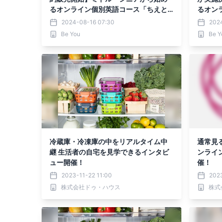
るオンライン個別英語コース「ちえと
るオン
英トレ」のご紹介
英トレ
2024-08-16 07:30
202
Be You
Be Y
冷蔵庫・冷凍庫の中をリアルタイム中
通常見
継 生活者の自宅を見学できるインタビ
ンライ
ュー開催！
催！
2023-11-22 11:00
2023
株式会社ドゥ・ハウス
株式