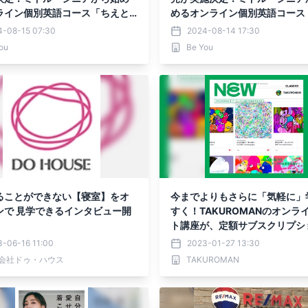
ライン個別英語コース「ちえと
めるオンライン個別英語コース
」
と英トレ」
4-08-15 07:30
2024-08-14 17:30
ou
Be You
ることができない【寝室】をオ
今までよりもさらに「気軽に」
ンで 見学できるインタビュー開
すく！TAKUROMANのオンラ
ト講座が、定額サブスクリプシ
LASS101+」にて1月26日よ
-06-16 11:00
2023-01-27 13:30
会社ドゥ・ハウス
TAKUROMAN