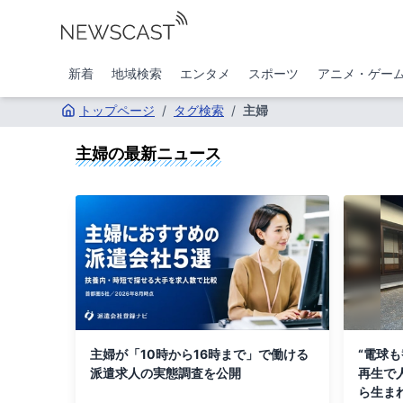
新着
地域検索
エンタメ
スポーツ
アニメ・ゲー
トップページ
/
タグ検索
/
主婦
主婦
の最新ニュース
主婦が「10時から16時まで」で働ける
“電球
派遣求人の実態調査を公開
再生で
ら生ま