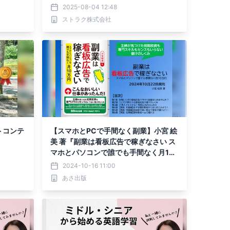
入を狙える
2025-08-04 12:48
ストラク株式会社
トコンテ
【スマホとPCで手間なく副業】小宮 絵
美 著『副業は看板広告で稼ぎなさい ス
マホとパソコンで誰でも手間なく月10
万円』2024年10月22日刊行
2024-10-16 11:00
あさ出版