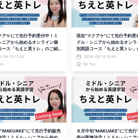
クアケにて先行予約受付中！ミ
現在"マクアケ"にて先行予約受
シニアから始めるオンライン個
ドル・シニアから始めるオンラ
コース「ちえと英トレ」のご紹
別英語コース「ちえと英トレ」
介
4-08-19 12:00
2024-08-18 10:40
ou
Be You
"MAKUAKE"にて先行予約販売
８月中旬"MAKUAKE"にて先
決定！ミドル・シニアから始め
売が実施決定！ミドル・シニア