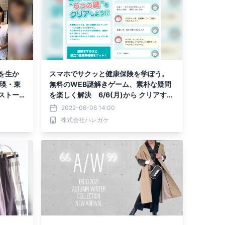
を生か
スマホでサクッと健康保険を学ぼう。
瑛・東
無料のWEB謎解きゲーム、素朴な疑問
ストー
を楽しく解決 6/6(月)から クリアする
と参加できる抽選賞品あり
2022-06-06 14:00
株式会社ハレガケ