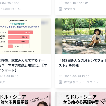
株式会社オフィス清家 BOOKS
6-04-20 08:50
2025-10-16 10:01
売
ィス清家 BOOKS
ママスタ
大掃除、家族みんなでする？一
「第2回みんなのおもいでフォ
る？ ママの理想と現実は…【マ
スト」を開催
アンケート】
-12-18 10:45
2024-10-28 13:00
スタ
株式会社ハッピースマイル