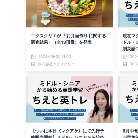
エクスクリエが 「お弁当作り に関する
現在マ
調査結果」（全13項目）を発表
ドル・
別英語
介
2024-09-30 11:00
202
株式会社エクスクリエ
Be Y
【ついに本日《マクアケ》にて先行予
8月中旬
約販売開始】ミドル・シニアから始め
が実施