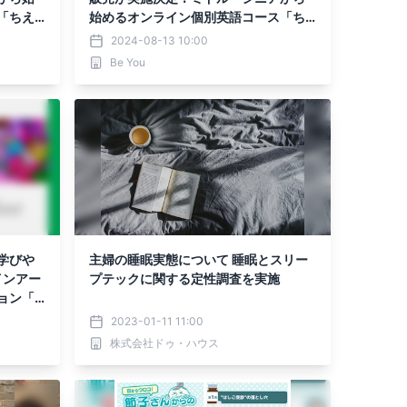
「ちえ
始めるオンライン個別英語コース「ち
えと英トレ」
2024-08-13 10:00
Be You
学びや
主婦の睡眠実態について 睡眠とスリー
インアー
プテックに関する定性調査を実施
ョン「C
り提供開始
2023-01-11 11:00
株式会社ドゥ・ハウス