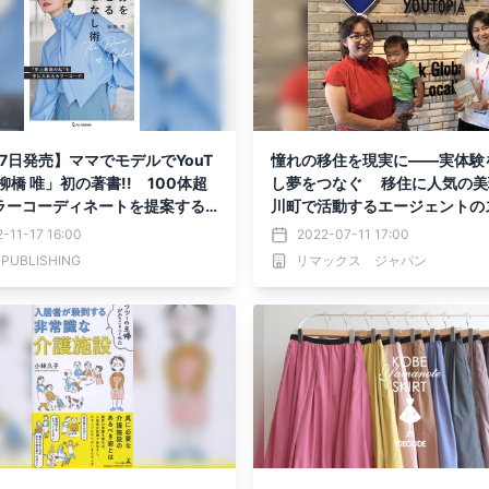
17日発売】ママでモデルでYouT
憧れの移住を現実に――実体験
「柳橋 唯」初の著書!! 100体超
し夢をつなぐ 移住に人気の美
ラーコーディネートを提案する
川町で活動するエージェントの
を愛せる着こなし術」が発売
リーを公開
-11-17 16:00
2022-07-11 17:00
 PUBLISHING
リマックス ジャパン