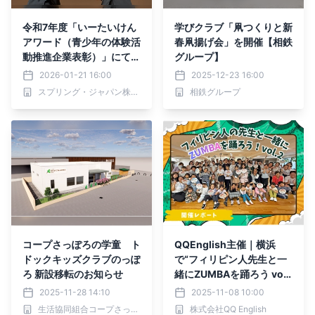
令和7年度「いーたいけん
学びクラブ「凧つくりと新
アワード（青少年の体験活
春凧揚げ会」を開催【相鉄
動推進企業表彰）」にて、
グループ】
「インターナショナルジュ
2026-01-21 16:00
2025-12-23 16:00
ニアカレッジ」が「奨励
スプリング・ジャパン株式会社
相鉄グループ
賞」を受賞
コープさっぽろの学童 ト
QQEnglish主催｜横浜
ドックキッズクラブのっぽ
で“フィリピン人先生と一
ろ 新設移転のお知らせ
緒にZUMBAを踊ろう vol.
2”を開催 ― 英語×ダンス
2025-11-28 14:10
2025-11-08 10:00
で“体験を通じた英語活
生活協同組合コープさっぽろ
株式会社QQ English