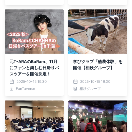
用”を実現
元T-ARAのBoRam、11月
学びクラブ「酪農体験」を
にファンと楽しむ日帰りバ
開催【相鉄グループ】
スツアーを開催決定！
2025-10-15 19:30
2025-10-15 16:00
FanTaverse
相鉄グループ