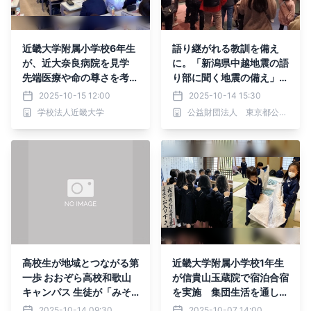
近畿大学附属小学校6年生
語り継がれる教訓を備え
が、近大奈良病院を見学
に。「新潟県中越地震の語
先端医療や命の尊さを考
り部に聞く地震の備え」東
え、病院の社会的役割につ
京臨海広域防災公園で10/
2025-10-15 12:00
2025-10-14 15:30
いて学ぶ
19(日)開催
学校法人近畿大学
公益財団法人 東京都公園協会
高校生が地域とつながる第
近畿大学附属小学校1年生
一歩 おおぞら高校和歌山
が信貴山玉蔵院で宿泊合宿
キャンパス 生徒が「みそ
を実施 集団生活を通して
のマルシェ」運営ボランテ
作法や規則正しい生活習慣
2025-10-14 09:30
2025-10-07 14:00