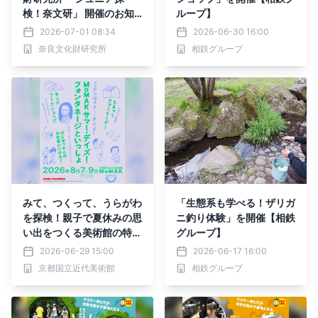
検！奈文研」 開催のお知
ループ】
らせ
2026-07-01 08:34
2026-06-30 16:00
奈良文化財研究所
相鉄グループ
みて、つくって、うらがわ
「生態系も学べる！ザリガ
を探検！親子で夏休みの思
ニ釣り体験」を開催【相鉄
い出をつくる美術館の特別
グループ】
な3日間 「MoMAKサマ
2026-06-29 15:00
2026-06-17 16:00
ー・デイズ！フォンタネー
京都国立近代美術館
相鉄グループ
ジといっしょ」