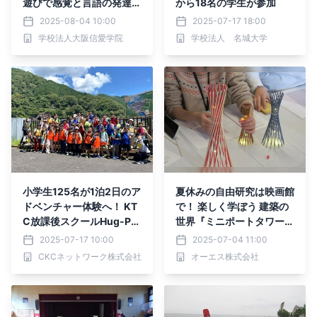
遊びで感覚と言語の発達を
から18名の学生が参加
促進
2025-08-04 10:00
2025-07-17 18:00
学校法人大阪信愛学院
学校法人 名城大学
小学生125名が1泊2日のア
夏休みの自由研究は映画館
ドベンチャー体験へ！ KT
で！ 楽しく学ぼう 建築の
C放課後スクールHug-PO
世界『ミニポートタワー』
N!による 「夏のジブンG
を作ろう！
2025-07-17 10:00
2025-07-04 11:00
O!GO!プログラム2025」
CKCネットワーク株式会社
オーエス株式会社
が開催