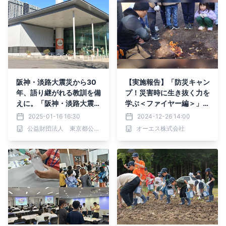
阪神・淡路大震災から30
【実施報告】「防災キャン
年、語り継がれる教訓を備
プ！災害時に生き抜く力を
えに。「阪神・淡路大震災
学ぶ＜ファイヤー編＞」
の語り部とまわる東京直下
神戸・多井畑交流広場で親
2025-01-16 16:30
2024-12-26 14:00
72h ツアー」東京臨海広
子参加型の体験イベントを
公益財団法人 東京都公園協会
オーエス株式会社
域防災公園で1/19(日)開催
実施しました