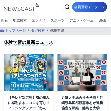
会員登録 / ログイン
新着
地域検索
エンタメ
スポーツ
アニメ・ゲーム
BtoB
トップページ
/
タグ検索
/
体験学習
体験学習
の最新ニュース
【テレビ新広島】海の恵み
近畿大学総合社会学部と沖
に感謝するココロを育むフ
縄県島尻郡渡嘉敷村が連携
ィッシングツアー「わんぱ
協定を締結 離島と大学を