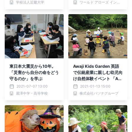
学校法人近畿大学
ワールド アローズ インタナショナルスクール
東日本大震災から10年。
Awaji Kids Garden 英語
「災害から自分の命をどう
で伝統産業に親しむ幼児向
守るのか」を学ぶ
け自然体験イベント 「Aw
aji Clay!~淡路瓦のねんど
2021-07-07 13:00
2021-01-13 15:00
で遊ぼう！~」1/30・31
麗澤中学・高等学校
株式会社パソナグループ
開催