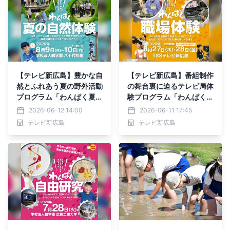
【テレビ新広島】豊かな自
【テレビ新広島】番組制作
然とふれあう夏の野外活動
の舞台裏に迫るテレビ局体
プログラム「わんぱく夏の
験プログラム「わんぱく職
自然体験」の参加小学生を
場体験」の参加小学生を募
2026-06-12 14:00
2026-06-11 17:45
募集
集
テレビ新広島
テレビ新広島