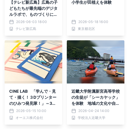
【テレビ新広島】広島の子
小学生が田植えを体験
どもたちが最先端のデジタ
ルラボで、ものづくりに挑
戦「わんぱく自由研究」の
2026-06-03 18:00
2026-05-18 16:00
参加小学生を募集
テレビ新広島
東京都北区
CINE LAB 「学んで・見
近畿大学附属新宮高等学校
て・描く！３Dプリンター
の生徒が「シーカヤック」
のひみつ発見隊！」～3D
を体験 地域の文化や自然
プリンター製カードにオリ
を学ぶ「ふるさと教育」で
2026-05-15 10:00
2026-04-24 14:00
ジナルキャラクターをデザ
豊かな心を育む
オーエス株式会社
学校法人近畿大学
インしよう～ワークショッ
プ開催