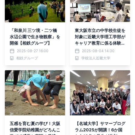
「和泉川 三ツ境・二ツ橋
東大阪市立の中学校生徒を
水辺公園で生き物観察」を
対象に近畿大学理工学部が
開催【相鉄グループ】
キャリア教育に係る体験学
習を実施
2025-08-27 16:00
2025-08-04 14:30
相鉄グループ
学校法人近畿大学
五感を育む夏の学び！大阪
【名城大学】サマープログ
信愛学院幼稚園がどろんこ
ラム2025が開講！6か国