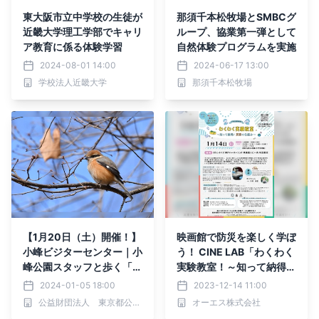
東大阪市立中学校の生徒が
那須千本松牧場とSMBCグ
近畿大学理工学部でキャリ
ループ、協業第一弾として
ア教育に係る体験学習
自然体験プログラムを実施
2024-08-01 14:00
2024-06-17 13:00
学校法人近畿大学
那須千本松牧場
【1月20日（土）開催！】
映画館で防災を楽しく学ぼ
小峰ビジターセンター｜小
う！ CINE LAB「わくわく
峰公園スタッフと歩く「冬
実験教室！～知って納得、
の里山」冬の野鳥をさがそ
災害の仕組み〜」 2024年
2024-01-05 18:00
2023-12-14 11:00
う！
1月14日（日）ＯＳシネマ
公益財団法人 東京都公園協会
オーエス株式会社
ズ神戸ハーバーランドにて