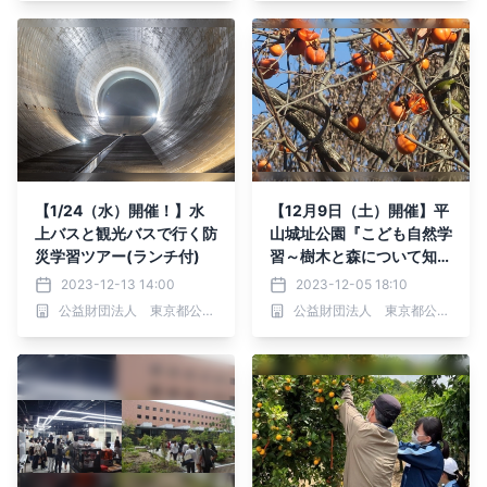
開催！
【1/24（水）開催！】水
【12月9日（土）開催】平
上バスと観光バスで行く防
山城址公園『こども自然学
災学習ツアー(ランチ付)
習～樹木と森について知ろ
う～』
2023-12-13 14:00
2023-12-05 18:10
公益財団法人 東京都公園協会
公益財団法人 東京都公園協会