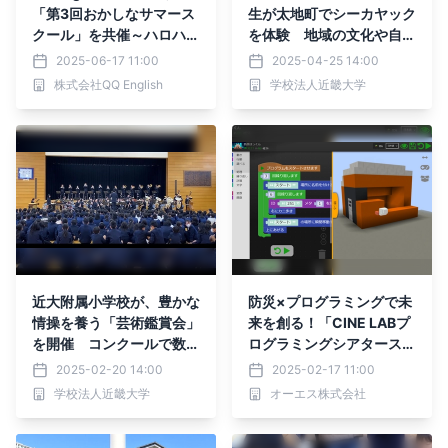
「第3回おかしなサマース
生が太地町でシーカヤック
クール」を共催～ハロハロ
を体験 地域の文化や自然
づくりからカタカナ英語ク
を学ぶ「ふるさと教育」で
2025-06-17 11:00
2025-04-25 14:00
イズまで、“面白く学ぶ”英
豊かな心を養う
株式会社QQ English
学校法人近畿大学
語体験を愛知で開催～
近大附属小学校が、豊かな
防災×プログラミングで未
情操を養う「芸術鑑賞会」
来を創る！「CINE LABプ
を開催 コンクールで数々
ログラミングシアタースク
の受賞歴がある近大吹奏楽
ール」第2回を開催
2025-02-20 14:00
2025-02-17 11:00
部による迫力の演奏
学校法人近畿大学
オーエス株式会社