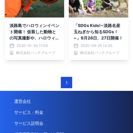
淡路島でハロウィンイベン
「SDGs Kids!~淡路名産
ト開催！ 仮装した動物と
玉ねぎから知るSDGs！
の写真撮影や、ハロウィン
~」9月26日、27日開催！
クラフトが楽しめる♪
2020-10-30 11:00
2020-09-25 14:30
株式会社パソナグループ
株式会社パソナグループ
1
運営会社
サービス・料金
サービス説明会