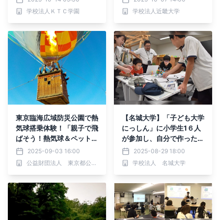
ィアに挑戦_2025/10/19
を身につける
学校法人ＫＴＣ学園
学校法人近畿大学
(日)11:00~和歌山市美園
町 みその商店街にて
東京臨海広域防災公園で熱
【名城大学】「子ども大学
気球搭乗体験！「親子で飛
にっしん」に小学生1６人
ばそう！熱気球＆ペットボ
が参加し、自分で作ったロ
トルロケット」を開催
ボットを動かすことに挑戦
2025-09-03 16:00
2025-08-29 18:00
公益財団法人 東京都公園協会
学校法人 名城大学