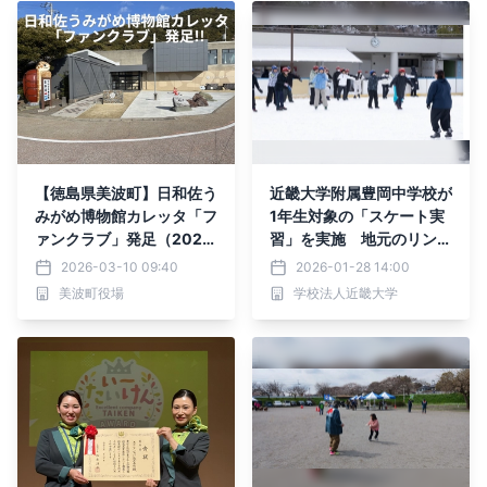
【徳島県美波町】日和佐う
近畿大学附属豊岡中学校が
みがめ博物館カレッタ「フ
1年生対象の「スケート実
ァンクラブ」発足（2026
習」を実施 地元のリンク
年4月1日受付開始）
で行う伝統ある体験実習
2026-03-10 09:40
2026-01-28 14:00
美波町役場
学校法人近畿大学