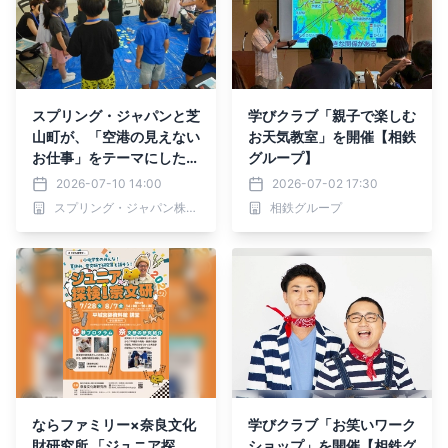
スプリング・ジャパンと芝
学びクラブ「親子で楽しむ
山町が、「空港の見えない
お天気教室」を開催【相鉄
お仕事」をテーマにした2
グループ】
026年度「インターナショ
2026-07-10 14:00
2026-07-02 17:30
ナルジュニアカレッジ」を
スプリング・ジャパン株式会社
相鉄グループ
7月20日より開催
ならファミリー×奈良文化
学びクラブ「お笑いワーク
財研究所 「ジュニア探
ショップ」を開催【相鉄グ