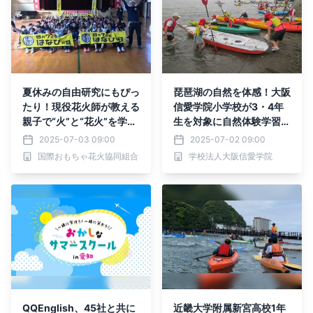
夏休みの自由研究にもぴっ
琵琶湖の自然を体感！大阪
たり！現役花火師が教える
信愛学院小学校が3・4年
親子で“火”と“花火”を学べ
生を対象に自然体験学習を
る体験型イベントを大阪市
実施
2025-07-03 09:00
2025-07-02 09:00
で開催！
国際おもちゃ花火協同組合
学校法人大阪信愛学院
QQEnglish、45社と共に
近畿大学附属新宮高校1年