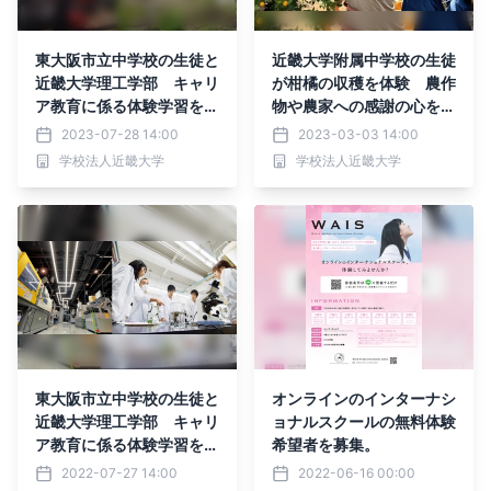
東大阪市立中学校の生徒と
近畿大学附属中学校の生徒
近畿大学理工学部 キャリ
が柑橘の収穫を体験 農作
ア教育に係る体験学習を実
物や農家への感謝の心を育
施
む
2023-07-28 14:00
2023-03-03 14:00
学校法人近畿大学
学校法人近畿大学
東大阪市立中学校の生徒と
オンラインのインターナシ
近畿大学理工学部 キャリ
ョナルスクールの無料体験
ア教育に係る体験学習を実
希望者を募集。
施
2022-07-27 14:00
2022-06-16 00:00