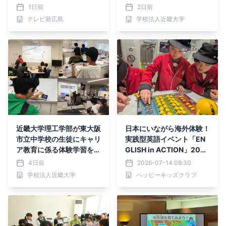
く釣りごろつられごろ」の
つなぐ関係人口の構築を目
1日前
2日前
参加小学生を募集
指す
テレビ新広島
学校法人近畿大学
近畿大学理工学部が東大阪
日本にいながら海外体験！
市立中学校の生徒にキャリ
実践型英語イベント「EN
ア教育に係る体験学習を実
GLISH in ACTION」2026
施
年夏・全国5会場で開催決
4日前
2026-07-14 08:30
定！
学校法人近畿大学
ペッピーキッズクラブ