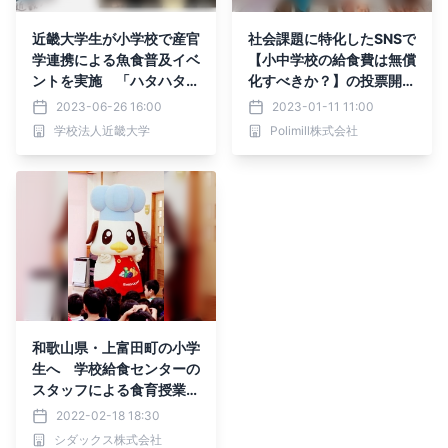
近畿大学生が小学校で産官
社会課題に特化したSNSで
学連携による魚食普及イベ
【小中学校の給食費は無償
ントを実施 「ハタハタ旗
化すべきか？】の投票開
プロジェクト～食でつなが
始。課題提起はユナイテッ
2023-06-26 16:00
2023-01-11 11:00
る人・地域・未来～」
ドピープル代表の関根健次
学校法人近畿大学
Polimill株式会社
氏
和歌山県・上富田町の小学
生へ 学校給食センターの
スタッフによる食育授業を
実施
2022-02-18 18:30
シダックス株式会社