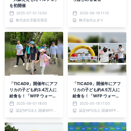
を初開催
2025-07-01 12:00
2025-06-19 11:10
株式会社京阪百貨店
株式会社おぎそ
「TICAD9」開催年にアフ
「TICAD9」開催年にアフ
リカの子ども約3.4万人に
リカの子ども約4.5万人に
給食を！「WFP ウォー
給食を！「WFP ウォー
ク・ザ・ワールド for アフ
ク・ザ・ワールド for アフ
2025-06-01 18:00
2025-05-18 17:00
リカ 2025 名古屋」
リカ 2025 大阪」
認定NPO法人 国連WFP協会
認定NPO法人 国連WFP協会