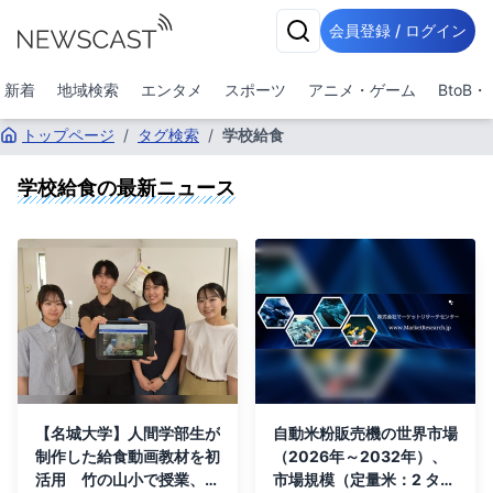
会員登録 / ログイン
新着
地域検索
エンタメ
スポーツ
アニメ・ゲーム
BtoB
トップページ
/
タグ検索
/
学校給食
学校給食
の最新ニュース
【名城大学】人間学部生が
自動米粉販売機の世界市場
制作した給食動画教材を初
（2026年～2032年）、
活用 竹の山小で授業、児
市場規模（定量米：2 タエ