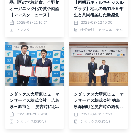
品川区の学校給食、全野菜
【西明石ホテルキャッスル
オーガニック化で賛否両論
プラザ】地元の鳥羽小６年
【ママスタニュース】
生と共同考案した新感覚ス
イーツ、3月22日より販売
2025-03-22 10:31
2025-03-22 10:00
開始
ママスタ
株式会社キャッスルホテル
シダックス大新東ヒューマ
シダックス大新東ヒューマ
ンサービス株式会社 広島
ンサービス株式会社 徳島
県三原市と 「災害時にお
県海陽町と災害時の給食支
ける温かい食事提供の協力
援協定を締結
2025-01-20 09:00
2024-09-05 12:50
に関する協定」を締結
シダックス株式会社
シダックス株式会社