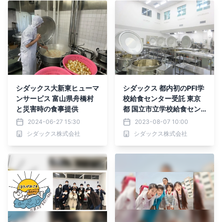
シダックス大新東ヒューマ
シダックス 都内初のPFI学
ンサービス 富山県舟橋村
校給食センター受託 東京
と災害時の食事提供
都 国立市立学校給食セン
ター受託運営開始 2023年
2024-06-27 15:30
2023-08-07 10:00
8月より1日約5,000食を
シダックス株式会社
シダックス株式会社
供給！