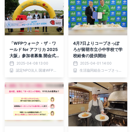
「WFPウォーク・ザ・ワ
4月7日よりコープさっぽ
ールド for アフリカ 2025
ろが留萌市立小中学校で学
大阪」参加者募集 開会式
校給食の提供開始
ゲストに入江陵介さん決定
2025-04-08 13:00
2025-04-01 14:00
認定NPO法人 国連WFP協会
生活協同組合コープさっぽろ