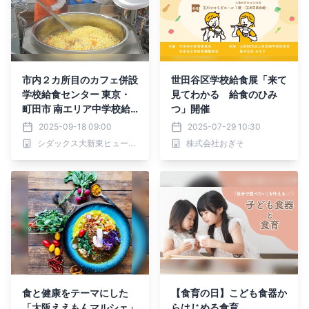
市内２カ所目のカフェ併設
世田谷区学校給食展「来て
学校給食センター 東京・
見てわかる 給食のひみ
町田市 南エリア中学校給
つ」開催
食センター 調理業務と市
2025-09-18 09:00
2025-07-29 10:30
民交流スペースの受託運営
シダックス大新東ヒューマンサービス株式会社
株式会社おぎそ
開始
食と健康をテーマにした
【食育の日】こども食器か
「大阪ええもんマルシェ」
らはじめる食育