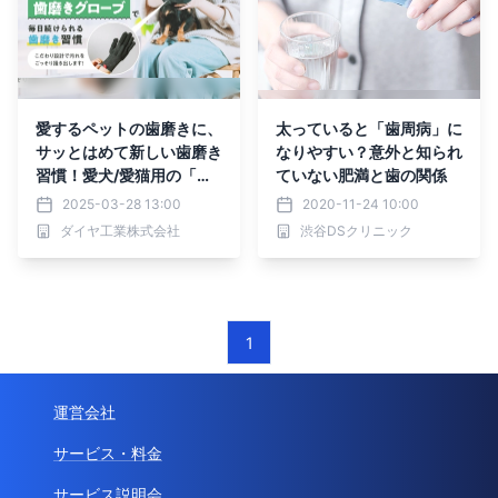
愛するペットの歯磨きに、
太っていると「歯周病」に
サッとはめて新しい歯磨き
なりやすい？意外と知られ
習慣！愛犬/愛猫用の「歯
ていない肥満と歯の関係
磨きグローブ」をMakuak
2025-03-28 13:00
2020-11-24 10:00
eにて先行販売開始！
ダイヤ工業株式会社
渋谷DSクリニック
1
運営会社
サービス・料金
サービス説明会