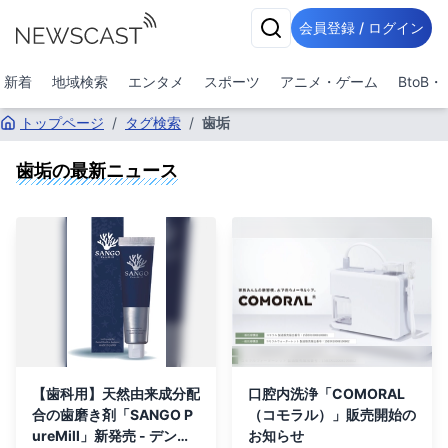
会員登録 / ログイン
新着
地域検索
エンタメ
スポーツ
アニメ・ゲーム
BtoB
トップページ
/
タグ検索
/
歯垢
歯垢
の最新ニュース
【歯科用】天然由来成分配
口腔内洗浄「COMORAL
合の歯磨き剤「SANGO P
（コモラル）」販売開始の
ureMill」新発売 - デンタ
お知らせ