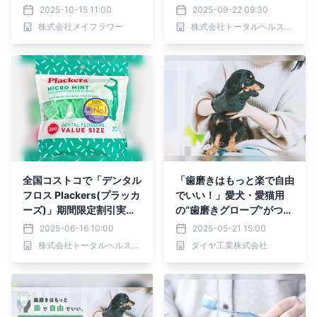
ル事業部
2025-10-15 11:00
2025-09-22 09:30
株式会社メイフラワー
株式会社トータルヘルスコンサルティング
全国コストコで「デンタル
「歯磨きはもっと楽で自由
フロス Plackers(プラッカ
でいい！」愛犬・愛猫用
ーズ)」期間限定割引実施
の“歯磨きグローブ”がつい
中
に一般販売開始！
2025-06-16 10:00
2025-05-21 15:00
株式会社トータルヘルスコンサルティング
ダイヤ工業株式会社