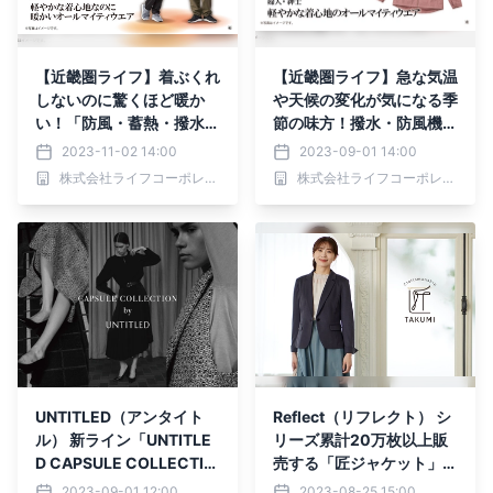
【近畿圏ライフ】着ぶくれ
【近畿圏ライフ】急な気温
しないのに驚くほど暖か
や天候の変化が気になる季
い！「防風・蓄熱・撥水」
節の味方！撥水・防風機能
機能付きの「軽やかな着心
を施した「軽やかな着心地
2023-11-02 14:00
2023-09-01 14:00
地なのに暖かいオールマイ
のオールマイティウェア」
株式会社ライフコーポレーション
株式会社ライフコーポレーション
ティウェア」を新発売
を新発売
UNTITLED（アンタイト
Reflect（リフレクト） シ
ル） 新ライン「UNTITLE
リーズ累計20万枚以上販
D CAPSULE COLLECTIO
売する「匠ジャケット」
N （アンタイトル カプセ
の特集ページを8月25日
2023-09-01 12:00
2023-08-25 15:00