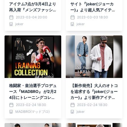
アイテム7点が3月4日より
サイト『joker(ジョーカ
再入荷『メンズファッショ
ー)』より超人気アイテム
ン joker(ジョーカー)』
3点の新タイプが3月4日に
2023-03-04 20:00
2023-03-03 18:30
登場。
joker
joker
格闘家・皇治選手プロデュ
【新作発売】大人のオトコ
ース『MADBRO』 が2月2
を追求する『joker(ジョー
4日にトレーニングコレク
カー)』より新作アイテム
ションを発表。
4点が2月24日に発売開
2023-02-24 18:30
2023-02-24 18:30
始。
MADBRO(マッドブロ)
joker