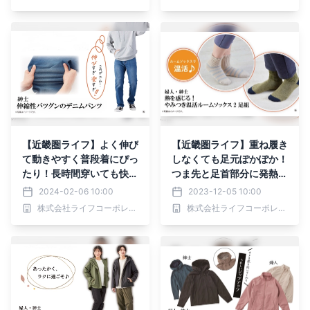
EE（リイ）>のPOP UP S
TOREを開催
【近畿圏ライフ】よく伸び
【近畿圏ライフ】重ね履き
て動きやすく普段着にぴっ
しなくても足元ぽかぽか！
たり！長時間穿いても快適
つま先と足首部分に発熱機
な穿き心地の「紳士 伸縮
能糸を使用した「熱を感じ
2024-02-06 10:00
2023-12-05 10:00
性バツグンのデニムパン
る！やみつき温活ルームソ
株式会社ライフコーポレーション
株式会社ライフコーポレーション
ツ」を新発売
ックス2足組」を新発売