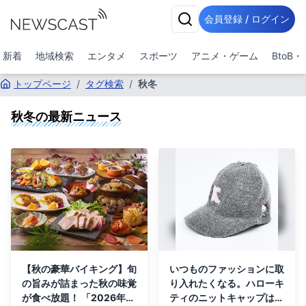
会員登録 / ログイン
新着
地域検索
エンタメ
スポーツ
アニメ・ゲーム
BtoB
トップページ
/
タグ検索
/
秋冬
秋冬
の最新ニュース
【秋の豪華バイキング】旬
いつものファッションに取
の旨みが詰まった秋の味覚
り入れたくなる。ハローキ
が食べ放題！ 「2026年
ティのニットキャップは秋