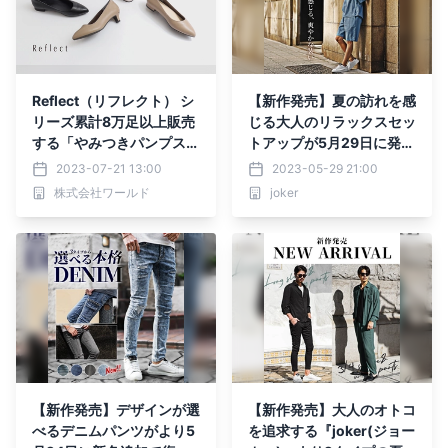
Reflect（リフレクト） シ
【新作発売】夏の訪れを感
リーズ累計8万足以上販売
じる大人のリラックスセッ
する「やみつきパンプス」
トアップが5月29日に発売
秋冬新作バージョンを発売
開始『メンズファッション
2023-07-21 13:00
2023-05-29 21:00
joker(ジョーカー)』
株式会社ワールド
joker
【新作発売】デザインが選
【新作発売】大人のオトコ
べるデニムパンツがより5
を追求する『joker(ジョー