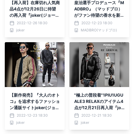
【再入荷】在庫切れ人気商
皇治選手プロデュース『M
品4点が12月26日に待望
ADBRO』（マッドブロ）
の再入荷『joker(ジョーカ
がファン待望の香水を新パ
ー)』
ッケージで12月30日より
2022-12-26 18:30
2022-12-23 18:30
再販。
joker
MADBRO(マッドブロ)
【新作発売】『大人のオト
"極上の普段着"1PIU1UGU
コ』を追求するファッショ
ALE3 RELAXのアイテム4
ン通販サイトjoker(ジョー
点が12月21日再入荷『jok
カー)より新作4点が12月2
er(ジョーカー)』
2022-12-23 18:30
2022-12-21 18:30
3日に登場。
joker
joker