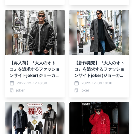
【再入荷】『大人のオト
【新作発売】『大人のオト
コ』を追求するファッショ
コ』を追求するファッショ
ンサイトjoker(ジョーカ
ンサイトjoker(ジョーカ
ー)より在庫切れアイテム
ー)より新作3点が12月9日
2022-12-12 18:30
2022-12-09 18:30
4点が12月12日に再入荷。
に登場！
joker
joker