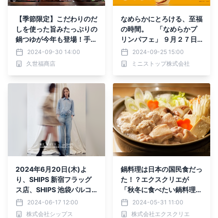
【季節限定】こだわりのだ
なめらかにとろける、至福
しを使った旨みたっぷりの
の時間。 「なめらかプ
鍋つゆが今年も登場！手軽
リンパフェ」 ９月２７日
なのにおいしい秋冬の定番
（金）より新発売！！
2024-09-30 14:00
2024-09-25 15:00
商品【久世福商店】
久世福商店
ミニストップ株式会社
2024年6月20日(木)よ
鍋料理は日本の国民食だっ
り、SHIPS 新宿フラッグ
た！？エクスクリエが
ス店、SHIPS 池袋パルコ
「秋冬に食べたい鍋料理」
店の2店舗にて日本初とな
に関するアンケート結果を
2024-06-17 12:00
2024-05-31 11:00
る、韓国ブランド<RE RH
発表
株式会社シップス
株式会社エクスクリエ