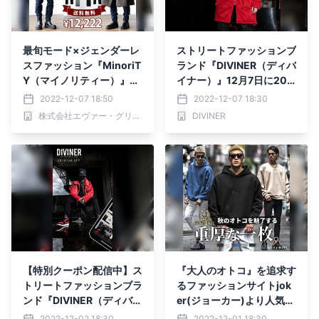
最旬モード×ジェンダーレ
ストリートファッションブ
スファッション『MinoriT
ランド『DIVINER（ディバ
Y（マイノリティー）』2
イナー）』12月7日に202
022年冬新作アイテム12
2年秋冬の新作2点発表
2022-12-07 18:50
2022-12-07 18:30
月7日より5点発売開始。
株式会社エヴァー・グリーン
DIVINER
【特別クーポン配信中】ス
『大人のオトコ』を追求す
トリートファッションブラ
るファッションサイトjok
ンド『DIVINER（ディバイ
er(ジョーカー)より人気ア
ナー）』アプリが12月01
イテム4点が12月1日に再
2022-12-02 18:30
2022-12-01 18:30