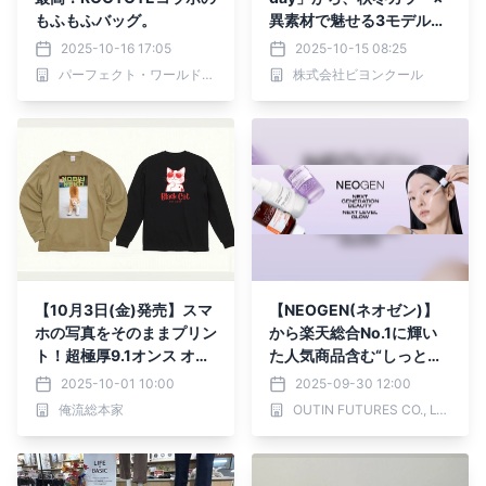
もふもふバッグ。
異素材で魅せる3モデル発
売！アクセサリー感覚から
2025-10-16 17:05
2025-10-15 08:25
ハイエンドまで、“遊び心
パーフェクト・ワールド株式会社
株式会社ビヨンクール
と高級感”を併せ持つ新作
登場
【10月3日(金)発売】スマ
【NEOGEN(ネオゼン)】
ホの写真をそのままプリン
から楽天総合No.1に輝い
ト！超極厚9.1オンス オリ
た人気商品含む“しっとり
ジナルビッグシルエットロ
ツヤ秋美肌SET”が期間限
2025-10-01 10:00
2025-09-30 12:00
ンT
定で半額に！
俺流総本家
OUTIN FUTURES CO., LTD.