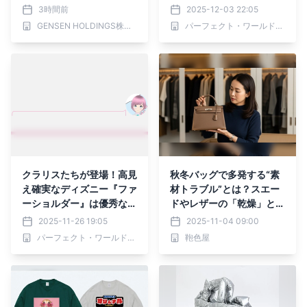
秋冬メニュー」が9月1日
冬ファッションのアクセン
3時間前
2025-12-03 22:05
(火)より提供スタート
トになりそうな予感。
GENSEN HOLDINGS株式会社
パーフェクト・ワールド株式会社
クラリスたちが登場！高見
秋冬バッグで多発する“素
え確実なディズニー『ファ
材トラブル”とは？スエー
ーショルダー』は優秀な2
ドやレザーの「乾燥」と
WAY仕様で秋冬の主役！
「色ムラ」に要注意
2025-11-26 19:05
2025-11-04 09:00
パーフェクト・ワールド株式会社
鞄色屋