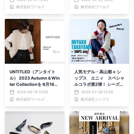
ル コレクション）を期間
（金）よりWEBサイトに
株式会社ワールド
株式会社ワールド
限定で 9月11日(月)より発
て公開
売スタート
UNTITLED（アンタイト
人気モデル・高山都 × シ
ル） 2023 Autumn＆Win
ップス エニィ スペシャ
ter Collectionを 8月16日
ルコラボ第2弾！ シーズン
(水)より店頭・オンライン
レスで着まわせる「夏から
2023-08-16 15:00
2023-07-28 13:00
にて発売スタート
秋まで！大人可愛いカジュ
株式会社ワールド
株式会社シップス
アルワンピース」が 8月4
日（金）に発売スタート