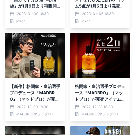
袋」が1月9日より再販開
ム5点が1月5日より発売開
始『joker(ジョーカー)』
始『joker(ジョーカー)』
2023-01-09 18:30
2023-01-05 18:30
joker
joker
【新作】格闘家・皇治選手
格闘家・皇治選手プロデュ
プロデュース『MADBR
ース『MADBRO』（マッ
O』（マッドブロ）が完売
ドブロ）が完売アイテムの
商品の香水と福袋を12月3
香水を新パッケージで12
2022-12-30 18:30
2022-12-28 18:30
0日より販売開始。
月30日より再販。
MADBRO(マッドブロ)
MADBRO(マッドブロ)