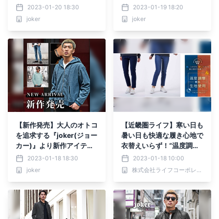
6点が1月20日に発売開
2023-01-20 18:30
2023-01-19 18:20
始。
joker
joker
【新作発売】大人のオトコ
【近畿圏ライフ】寒い日も
を追求する『joker(ジョー
暑い日も快適な履き心地で
カー)』より新作アイテム
衣替えいらず！“温度調整
4点が1月18日に発売開
機能”を施した「婦人 36
2023-01-18 18:30
2023-01-18 10:00
始。
5日快適に過ごせる調温ジ
joker
株式会社ライフコーポレーション
ーンズ」を新発売