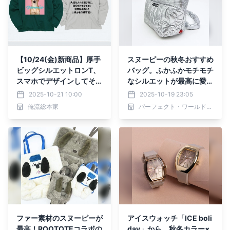
【10/24(金)新商品】厚手
スヌーピーの秋冬おすすめ
ビッグシルエットロンT、
バッグ。ふかふかモチモチ
スマホでデザインしてその
なシルエットが最高に愛ら
まま注文OK！
しいデザインです。
2025-10-21 10:00
2025-10-19 23:05
俺流総本家
パーフェクト・ワールド株式会社
ファー素材のスヌーピーが
アイスウォッチ「ICE boli
最高！ROOTOTEコラボの
day」から、秋冬カラー×