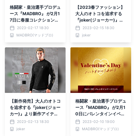
格闘家・皇治選手プロデュ
【2023春ファッション】
ース『MADBRO』 が2月1
大人のオトコを追求する
7日に春服コレクションを
『joker(ジョーカー)』よ
発表。
り新作アイテム4点が2月1
2023-02-17 18:30
2023-02-15 18:30
5日に発売開始。
MADBRO(マッドブロ)
joker
【新作発売】大人のオトコ
格闘家・皇治選手プロデュ
を追求する『joker(ジョー
ース『MADBRO』 が2月1
カー)』より新作アイテム
0日にバレンタインイベン
4点が2月13日に発売開
トを発表。
2023-02-13 18:30
2023-02-10 19:00
始。
joker
MADBRO(マッドブロ)