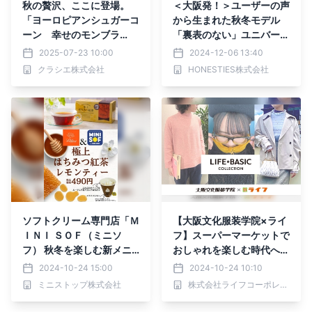
秋の贅沢、ここに登場。
＜大阪発！＞ユーザーの声
「ヨーロピアンシュガーコ
から生まれた秋冬モデル
ーン 幸せのモンブラ
「裏表のない」ユニバーサ
ン」！ 2025年9月1日(月)
ルウェアに待望の長袖が誕
2025-07-23 10:00
2024-12-06 13:40
から期間限定発売！
生
クラシエ株式会社
HONESTIES株式会社
ソフトクリーム専門店「Ｍ
【大阪文化服装学院×ライ
ＩＮＩ ＳＯＦ（ミニソ
フ】スーパーマーケットで
フ） 秋冬を楽しむ新メニ
おしゃれを楽しむ時代へ！
ュー‼ 『極上はちみつ紅茶
学生がライフのオリジナル
2024-10-24 15:00
2024-10-24 10:10
レモンティー 』 『ﾎｯﾄﾌｧ
衣料品ブランド「LIFE BA
ミニストップ株式会社
株式会社ライフコーポレーション
ｯｼﾞﾁｮｺｿｰｽ×６０daysﾌﾚｯｼ
SIC」をスタイリングで魅
ｭｼｮｺﾗｿﾌﾄｸﾘｰﾑ』 10月25日
力化