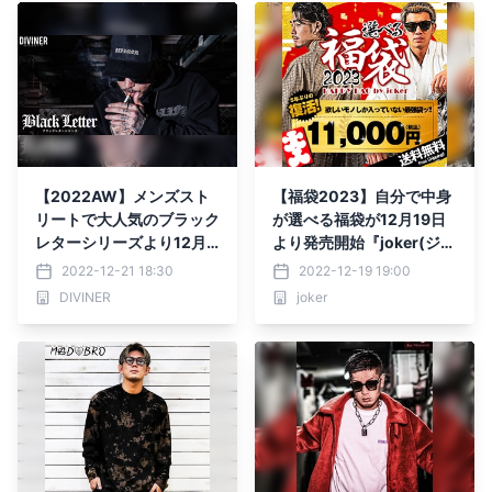
【2022AW】メンズスト
【福袋2023】自分で中身
リートで大人気のブラック
が選べる福袋が12月19日
レターシリーズより12月2
より発売開始『joker(ジョ
1日に待望の新作販売開
ーカー)』
2022-12-21 18:30
2022-12-19 19:00
始 『DIVINER（ディバイ
DIVINER
joker
ナー）』