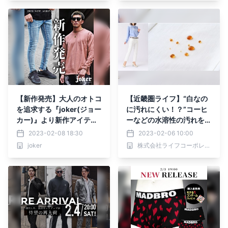
【新作発売】大人のオトコ
【近畿圏ライフ】“白なの
を追求する『joker(ジョー
に汚れにくい！？”コーヒ
カー)』より新作アイテム
ーなどの水溶性の汚れを弾
4点が2月8日に発売開始。
く『防汚加工』を施した
2023-02-08 18:30
2023-02-06 10:00
「婦人 汚れがつきにくい
joker
株式会社ライフコーポレーション
ホワイトパンツ」を新発売