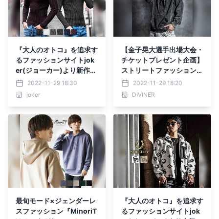
『大人のオトコ』を追求す
【金子晃大選手出場大会・
るファッションサイトjok
チケットプレゼント企画】
er(ジョーカー)より新作ア
ストリートファッションブ
イテム4点が11月29日より
ランド『DIVINER（ディバ
2022-11-29 18:30
2022-11-29 18:20
販売！
イナー）』で11月29日よ
joker
DIVINER
り開始！
最旬モード×ジェンダーレ
『大人のオトコ』を追求す
スファッション『MinoriT
るファッションサイトjok