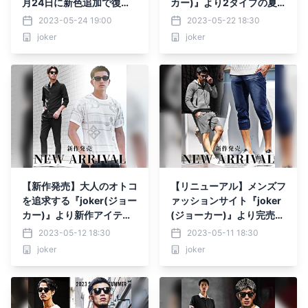
月24日に新色追加で復活
カー)』より2タイプの夏
『メンズファッション jok
セットアップが5月22日に
2023-05-24 19:00
2023-05-22 18:30
er(ジョーカー)』
発売開始。
joker
joker
【新作発売】大人のオトコ
【リニューアル】メンズフ
を追求する『joker(ジョー
ァッションサイト『joker
カー)』より新作アイテム
(ジョーカー)』より完売ア
4点が5月12日に発売開
イテムが新しくなって5月
2023-05-12 18:30
2023-05-11 18:30
始。
11日に再販開始。
joker
joker