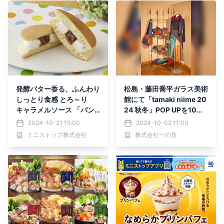
（金）発売
発酵バター香る、ふんわり
松島・藤田喬平ガラス美術
しっとり食感 とろ～り
館にて「tamaki niime 20
キャラメルソース 「パン
24 秋冬」POP UPを10月4
ケーキサンド キャラメル
日(金)～11月4日(月・祝)
2024-10-21 15:00
2024-10-02 11:00
＆ホイップ」 １０月２２
開催
ミニストップ株式会社
株式会社一の坊
日（火）新発売