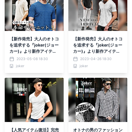
【新作発売】大人のオトコ
【新作発売】大人のオトコ
を追求する『joker(ジョー
を追求する『joker(ジョー
カー)』より新作アイテム
カー)』より新作アイテム
5点が5月8日に発売開始。
2点が4月26日に発売開
2023-05-08 18:30
2023-04-26 18:30
始。
joker
joker
【人気アイテム復活】完売
オトナの男のファッション