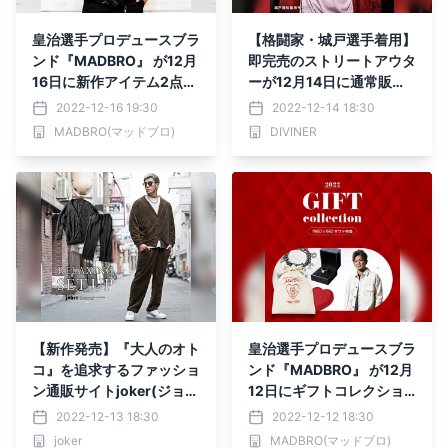
皇治選手プロデュースブラ
【格闘家・城戸選手着用】
ンド『MADBRO』 が12月
即完売のストリートアウタ
16日に新作アイテム2点を
ーが12月14日に通常販売
発売。
開始『DIVINER（ディバイ
2022-12-16 19:30
2022-12-14 18:30
ナー）』
MADBRO(マッドブロ)
DIVINER
【新作発売】『大人のオト
皇治選手プロデュースブラ
コ』を追求するファッショ
ンド『MADBRO』 が12月
ン通販サイトjoker(ジョー
12日にギフトコレクショ
カー)より新作4点が12月1
ンを発表。
2022-12-13 18:30
2022-12-12 18:30
3日に登場。
joker
MADBRO(マッドブロ)