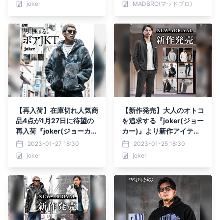
joker
MADBRO(マッドブロ)
【再入荷】在庫切れ人気商
【新作発売】大人のオトコ
品4点が1月27日に待望の
を追求する『joker(ジョー
再入荷『joker(ジョーカ
カー)』より新作アイテム7
ー)』
点が1月25日に発売開始。
2023-01-27 18:30
2023-01-25 18:30
joker
joker