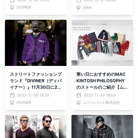
日よりリニューアル
入荷！
DIVINER
joker
ストリートファッションブ
寒い日におすすめのMAC
ランド『DIVINER（ディバ
KINTOSH PHILOSOPHY
イナー）』11月30日に20
のストールのご紹介【ムー
22年秋冬の新作3点発表
ンバット 公式オンライン
2022-11-30 18:30
2022-11-30 18:00
ショップ】
DIVINER
ムーンバット株式会社