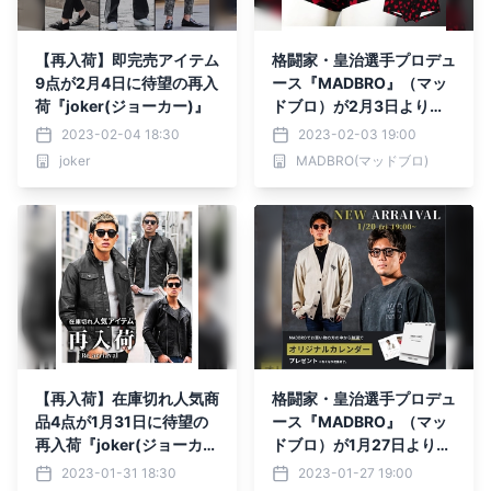
【再入荷】即完売アイテム
格闘家・皇治選手プロデュ
9点が2月4日に待望の再入
ース『MADBRO』（マッ
荷『joker(ジョーカー)』
ドブロ）が2月3日より新
作アイテム2点を発売。
2023-02-04 18:30
2023-02-03 19:00
joker
MADBRO(マッドブロ)
【再入荷】在庫切れ人気商
格闘家・皇治選手プロデュ
品4点が1月31日に待望の
ース『MADBRO』（マッ
再入荷『joker(ジョーカ
ドブロ）が1月27日より新
ー)』
作アイテム4点を発売。
2023-01-31 18:30
2023-01-27 19:00