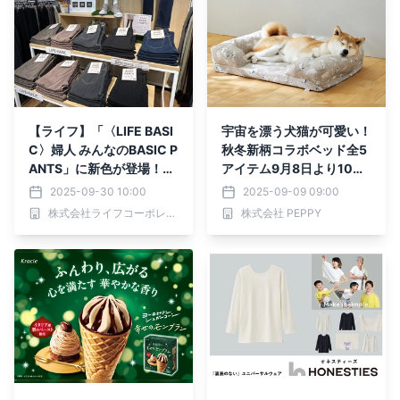
【ライフ】「〈LIFE BASI
宇宙を漂う犬猫が可愛い！
C〉婦人 みんなのBASIC P
秋冬新柄コラボベッド全5
ANTS」に新色が登場！秋
アイテム9月8日より10％
冬コーデにぴったりな3色
OFF開始
2025-09-30 10:00
2025-09-09 09:00
を新発売
株式会社ライフコーポレーション
株式会社 PEPPY