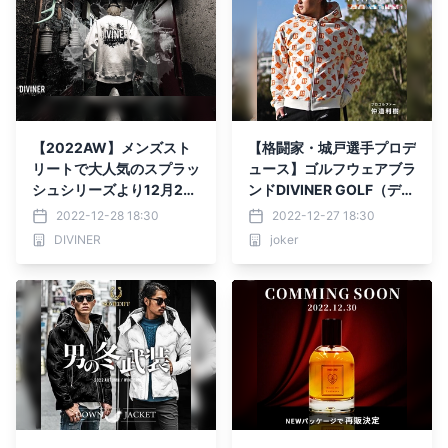
【2022AW】メンズスト
【格闘家・城戸選手プロデ
リートで大人気のスプラッ
ュース】ゴルフウェアブラ
シュシリーズより12月28
ンドDIVINER GOLF（ディ
日に待望の新作販売開始
バイナーゴルフ）より新作
2022-12-28 18:30
2022-12-27 18:30
『DIVINER（ディバイナ
4点が12月27日に登場。
DIVINER
joker
ー）』