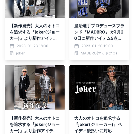
【新作発売】大人のオトコ
皇治選手プロデュースブラ
を追求する『joker(ジョー
ンド『MADBRO』 が1月2
カー)』より新作アイテム
0日に新作アイテム5点を
5点が1月23日に発売開
発売。
2023-01-23 18:30
2023-01-20 19:00
始。
joker
MADBRO(マッドブロ)
【新作発売】大人のオトコ
大人のオトコを追求する
を追求する『joker(ジョー
『joker(ジョーカー)』ペ
カー)』より新作アイテム
イディ後払いに対応