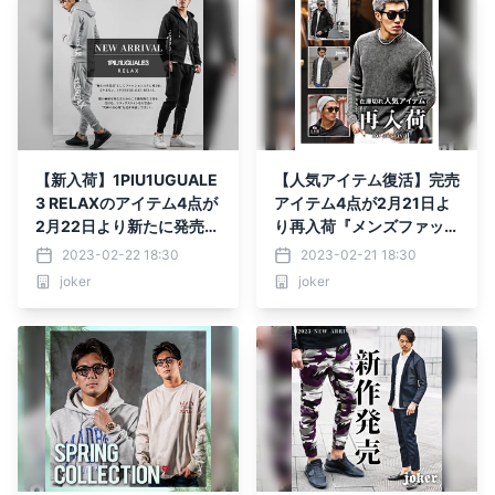
【新入荷】1PIU1UGUALE
【人気アイテム復活】完売
3 RELAXのアイテム4点が
アイテム4点が2月21日よ
2月22日より新たに発売開
り再入荷『メンズファッシ
始『joker(ジョーカー)』
ョン joker(ジョーカー)』
2023-02-22 18:30
2023-02-21 18:30
joker
joker