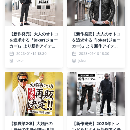
【新作発売】大人のオトコ
【新作発売】大人のオトコ
を追求する『joker(ジョー
を追求する『joker(ジョー
カー)』より新作アイテム
カー)』より新作アイテム
6点が1月14日に発売開
4点が1月10日に発売開
2023-01-14 18:30
2023-01-10 18:30
始。
始。
joker
joker
【福袋第2弾】大好評の
【新作発売】2023年トレ
「自分で中身が選べる福
ンドをおさえた新作アイテ