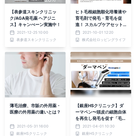
【表参道スキンクリニッ
ヒト毛根細胞順化培養液や
ク/AGA発毛薬 ヘアジニ
育毛剤で発毛・育毛を促
ス】キャンぺーン実施中！
進！ スカルプケアセット
『HAIRMO』（ヘアモ）
2021-12-25 10:00
2021-10-01 12:20
を新発売いたします。
表参道スキンクリニック
株式会社ロッピングライフ
薄毛治療、市販の外用薬・
【銀座HSクリニック】ダ
医療の外用薬の違いとは？
ーマペン〜頭皮の細胞自体
を再生し発毛を促す「毛髪
再生治療」〜
2021-05-31 16:00
2021-04-01 10:30
銀座HSクリニック
銀座HSクリニック