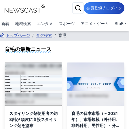
会員登録 / ログイン
新着
地域検索
エンタメ
スポーツ
アニメ・ゲーム
BtoB
トップページ
/
タグ検索
/
育毛
育毛
の最新ニュース
スタイリング剤使用者の約
育毛の日本市場（～2031
8割が 頭皮に直接スタイリ
年）、市場規模（外科用、
ング剤を塗布
非外科用、男性用）・分析