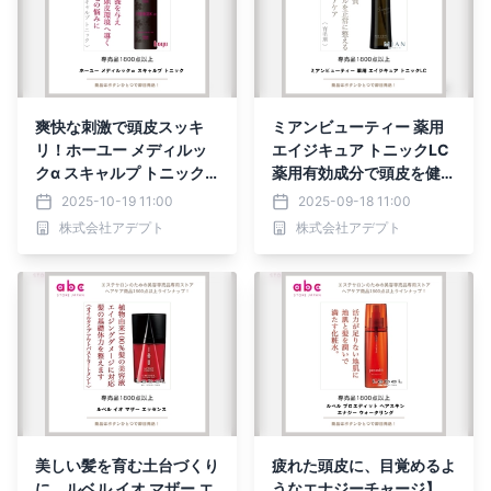
爽快な刺激で頭皮スッキ
ミアンビューティー 薬用
リ！ホーユー メディルッ
エイジキュア トニックLC
クα スキャルプ トニック
薬用有効成分で頭皮を健や
で健やかな髪を育む
かに、未来の髪を守るスカ
2025-10-19 11:00
2025-09-18 11:00
ルプケア
株式会社アデプト
株式会社アデプト
美しい髪を育む土台づくり
疲れた頭皮に、目覚めるよ
に。ルベル イオ マザー エ
うなエナジーチャージ】