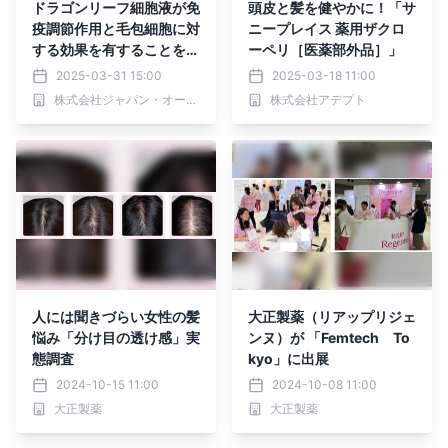
ドラゴンリーフ細胞液が免
頭皮と髪を健やかに！「サ
疫調節作用と毛包細胞に対
ニープレイス 薬用ザクロ
する効果を有することを発
ーペリ［医薬部外品］」
表
2025-03-31 15:00
2025-03-18 11:00
株式会社ジャパン・オーガニック・イールド
株式会社アデプト
人には聞きづらい女性の髪
大正製薬（リアップリジェ
悩み「分け目の透け感」実
ンヌ）が 「Femtech To
態調査
kyo」に出展
2024-10-15 11:00
2024-10-08 11:00
大正製薬
大正製薬