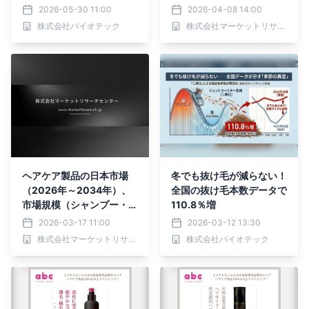
レポートを発表
2026-05-30 11:00
2026-04-08 14:00
株式会社バイオテック
株式会社マーケットリサーチセンター
ヘアケア製品の日本市場
冬でも抜け毛が減らない！
（2026年～2034年）、
全国の抜け毛本数データで
市場規模（シャンプー・コ
110.8％増
ンディショナー、美容液、
2026-03-17 11:00
2026-03-12 13:30
オイル、サプリメント・ビ
株式会社マーケットリサーチセンター
株式会社バイオテック
タミン、シャンプー・コン
ディショナー、美容液、オ
イル、サプリメント・ビタ
ミン）・分析レポートを発
表