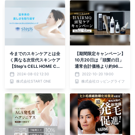
今までのスキンケアとは全
【期間限定キャンペーン】
く異なる次世代スキンケア
10月20日は「頭髪の日」
【Step's CELL HOME CA
通常合計価格より約96.
RE】
5％OFFの1,020円(税込)
2024-08-02 12:30
2022-10-20 19:00
で提供！ 「HAIRMO頭髪
株式会社START ONE
株式会社ロッピングライフ
ケアキャンペーン」を開催