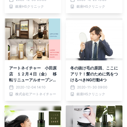
銀座HSクリニック
銀座HSクリニック
アートネイチャー 小田原
冬の抜け毛の原因、ここに
店 １２月４日（金） 移
アリ？！髪のために気をつ
転リニューアルオープン！
けるべきNG行動4つ
レディースアートネイチャ
2020-12-04 14:10
2020-11-30 09:00
ー 小田原サロン 新規オ
株式会社アートネイチャー
銀座HSクリニック
ープン！