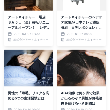
アートネイチャー 堺店
アートネイチャーのヘアケ
３月５日（金）移転リニュ
ア家電が 日本テレビ通販
ーアルオープン！ レデ
番組「日テレポシュレ」に
ィースアートネイチャー
初登場！
2021-03-05 12:00
2021-01-16 08:00
堺サロン 新規オープン！
株式会社アートネイチャー
株式会社アートネイチャー
男性の「薄毛」リスクを高
AGA治療は何ヶ月で効果
める5つの生活習慣とは
が出るのか？男性が薄毛治
療を続けるべき期間は
2020-12-30 09:00
2020-12-29 13:20