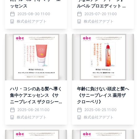
ッセンス
ルベル プロエディット ヘ
アスキン エナジー ウォー
2025-08-30 11:00
2025-07-20 11:00
タリング
株式会社アデプト
株式会社アデプト
ハリ・コシのある髪へ導く
年齢に負けない頭皮と髪へ
集中ケアエッセンス 《サ
《サニープレイス 薬用ザ
ニープレイス ザクロシー
クローペリ》
ド エッセンス ハリコシタ
2025-06-26 11:00
2025-06-25 11:00
イプ》
株式会社アデプト
株式会社アデプト