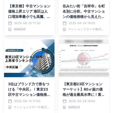
【東京都】中古マンション
住みたい街「吉祥寺」を町
価格上昇エリア 港区は人
名別に分析。中古マンショ
口増加率最小でも高騰、中
ンの価格推移から見えた過
央・港・江東が“3強”
去9年間の“人気”と“買え
2025-06-25 17:30
2025-06-24 16:00
る”の境界線
福嶋総研
マンションリサーチ株式会社
3位はブランド力で差をつ
【東京都23区マンション
ける「中央区」！東京23
マーケット】80㎡超の価
区中古マンション価格推移
格が過去最高水準に！富裕
と価格上昇率ランキング
層マーケットの影響が顕在
2025-06-10 17:00
2025-05-23 16:00
【2025年6月最新】
化
マンションリサーチ株式会社
福嶋総研