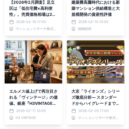
【2026年2月調査】足立
建築費高騰時代における新
区は「低住宅費×高利便
築マンション供給構造と大
性」。売買価格相場は23
規模開発の資産性評価
区最安でも資産価値上昇の
2026-02-16 17:00
2026-02-15 10:00
理由
マンションリサーチ株式会社
福嶋総研
エルメス値上げで再注目さ
大京「ライオンズ」シリー
れる「ヴィンテージ」の価
ズ徹底分析― スタンダー
値。銀座『H3VINTAGE』
ドからハイグレードまで、
がバーキン・ケリーなど希
資産価値の差を可視化 ―
2026-02-11 10:00
2026-02-05 17:00
少モデルの販売を強化
H3 VINTAGE
マンションリサーチ株式会社