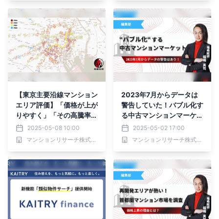
【東京主要沿線マンション
2023年7月からデータは
エリア評価】「価格が上が
警告していた！バブル化す
りやすく」「その高騰率も
る中古マンションマーケッ
高い」沿線・駅はどこかを
ト
2025-05-08 10:00
2025-05-02 17:00
調査
マンションリサーチ株式会社
マンションリサーチ株式会社