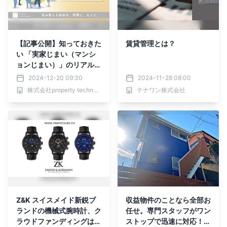
【記事公開】知っておきた
賃貸管理とは？
い 「実家じまい（マンシ
ョンじまい）」のリアルな
数字｜property technolo
2024-12-20 09:30
2024-11-28 08:00
gies
株式会社property technologies
テナワン株式会社
Z&K スイスメイド新鋭ブ
収益物件のことなら全部お
ランドの機械式腕時計、ク
任せ。専門スタッフがワン
ラウドファンディングはラ
ストップで迅速に対応！