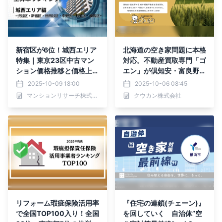
新宿区が6位！城西エリア
北海道の空き家問題に本格
特集｜東京23区中古マン
対応。不動産買取専門「ゴ
ション価格推移と価格上昇
エン」が倶知安・富良野で
率ランキング【2025年10
相続・空き家・空き地の課
2025-10-09 18:00
2025-10-06 08:45
月最新】
題解決と地域再生を推進
マンションリサーチ株式会社
クウカン株式会社
リフォーム瑕疵保険活用率
『住宅の連鎖(チェーン)』
で全国TOP100入り！全国
を回していく 自治体”空