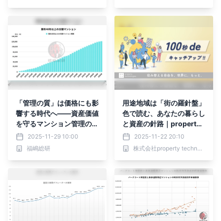
「管理の質」は価格にも影
用途地域は「街の羅針盤」
響する時代へ――資産価値
色で読む、あなたの暮らし
を守るマンション管理の現
と資産の針路｜property t
在地
echnologies
2025-11-29 10:00
2025-11-22 20:10
福嶋総研
株式会社property technologies