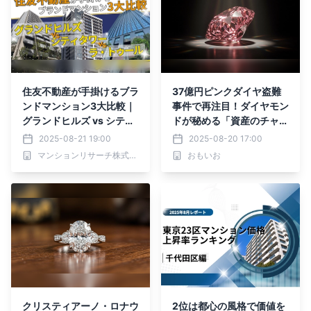
住友不動産が手掛けるブラ
37億円ピンクダイヤ盗難
ンドマンション3大比較｜
事件で再注目！ダイヤモン
グランドヒルズ vs シティ
ドが秘める「資産のチャン
タワー vs ラ・トゥール
ス」
2025-08-21 19:00
2025-08-20 17:00
マンションリサーチ株式会社
おもいお
クリスティアーノ・ロナウ
2位は都心の風格で価値を