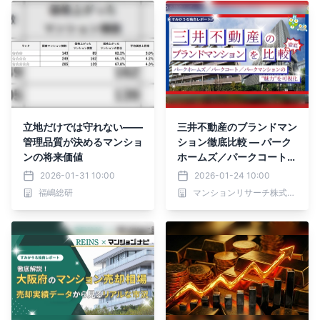
立地だけでは守れない――
三井不動産のブランドマン
管理品質が決めるマンショ
ション徹底比較 ― パーク
ンの将来価値
ホームズ／パークコート／
パークマンションの魅力を
2026-01-31 10:00
2026-01-24 10:00
可視化 ―
福嶋総研
マンションリサーチ株式会社