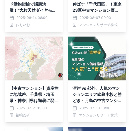
ド婚約指輪で話題沸
伸ばす「千代田区」！東京
騰！“大粒天然ダイヤモン
23区中古マンション価格
ド”価値高騰を受け、【お
推移と価格上昇率ランキン
2025-08-14 08:00
2025-08-07 09:00
もいお】が買取最大10％
グ【2025年8月最新】
おもいお
マンションリサーチ株式会社
増額キャンペーン開始”
【中古マンション】資産性
湾岸 vs 郊外、人気のマン
に地域差、千葉県・埼玉
ションエリア武蔵小杉と勝
県・神奈川県は顕著に弱ま
どき・月島の中古マンショ
る。資産性が高いのは都心
ン相場と資産性を独自比較
2025-07-21 13:00
2025-07-10 13:00
の極一部のエリア。
福嶋総研
マンションリサーチ株式会社