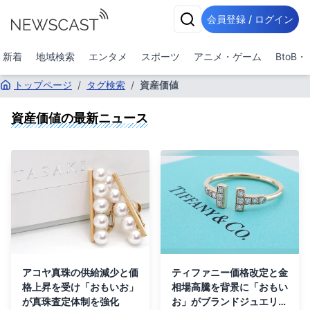
会員登録 / ログイン
新着
地域検索
エンタメ
スポーツ
アニメ・ゲーム
BtoB
トップページ
/
タグ検索
/
資産価値
資産価値
の最新ニュース
アコヤ真珠の供給減少と価
ティファニー価格改定と金
格上昇を受け「おもいお」
相場高騰を背景に「おもい
が真珠査定体制を強化
お」がブランドジュエリー