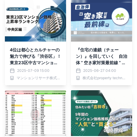
4位は都心とカルチャーの
『住宅の連鎖（チェー
魅力で伸びる「渋谷区」！
ン）』を回していく 自治
東京23区中古マンション
体 ” 空き家対策最前線 ” Vo
価格推移と価格上昇率ラン
l.1 さいたま市「住民の意
2025-07-09 15:00
2025-06-27 04:00
キング【2025年7月最
識を変える３つのトリガ
マンションリサーチ株式会社
株式会社property technologies
新】
ー」｜property technolo
gies