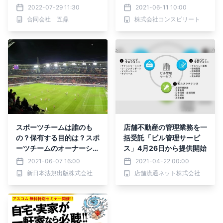
スト1日間です！！！
売買から原状回復、物件の
2022-07-29 11:30
2021-06-11 10:00
管理や入居者募集まで。ス
合同会社 五鼎
株式会社コンスピリート
ピーディーな募集開始が可
能です。
スポーツチームは誰のも
店舗不動産の管理業務を一
の？保有する目的は？スポ
括受託「ビル管理サービ
ーツチームのオーナーシッ
ス」4月26日から提供開始
プを考える
2021-06-07 16:00
2021-04-22 00:00
新日本法規出版株式会社
店舗流通ネット株式会社