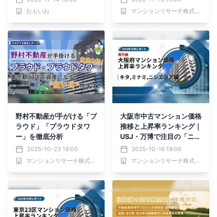
明確な格差
おもいお
マンションリサーチ株式会社
野村不動産が手がける「プ
大阪市中古マンション価格
ラウド」「プラウドタワ
推移と上昇率ランキング｜
ー」を徹底分析
USJ・万博で注目の「ニ
シ」エリアの可能性【202
2025-10-23 18:00
2025-10-16 18:00
5年10月最新】
マンションリサーチ株式会社
マンションリサーチ株式会社