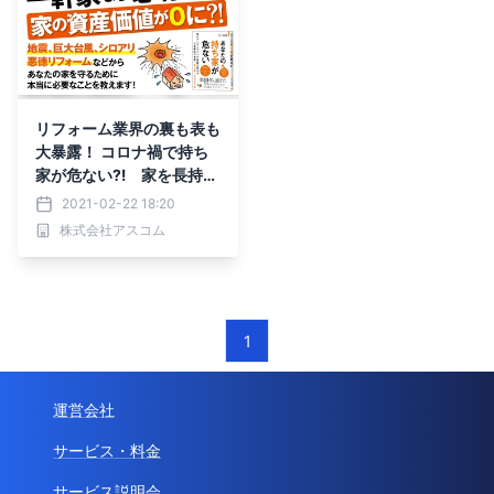
リフォーム業界の裏も表も
大暴露！ コロナ禍で持ち
家が危ない⁈ 家を長持ち
させる方法を、専門家が教
2021-02-22 18:20
えます！
株式会社アスコム
1
運営会社
サービス・料金
サービス説明会