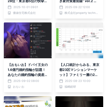
28位・東京都5位の快挙を
き家対策最前線” vol.2 横
達成
浜市「所有者に寄り添い、
2025-10-01 09:01
2025-09-22 12:00
『共創』で挑む横浜モデル
価値住宅株式会社
株式会社property technologies
の全貌」｜property tech
nologies
【おもいお】ドバイ王女の
【人口統計からみる、東京
1.6億円婚約指輪が話題！
都23区マンションマーケ
あなたの婚約指輪の資産価
ット】ファミリー層の202
値は？
5年の注目は東京都中央区
2025-09-02 08:00
2025-08-23 10:00
おもいお
福嶋総研