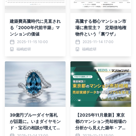
建築費高騰時代に見直され
高騰する都心マンション市
る「2000年代前半築」マ
場に救世主？ 定期借地権
ンションの価値
物件という「裏ワザ」
2025-11-15 10:00
2025-11-14 17:00
福嶋総研
福嶋総研
39億円ブルーダイヤ落札
【2025年11月最新】東京
が話題に。いまダイヤモン
都のマンション売却相場の
ド・宝石の相談が増えてい
分析から見えた築年・アク
る理由とは
セス・ブランドで資産性に
2025-11-14 13:00
2025-11-13 15:00