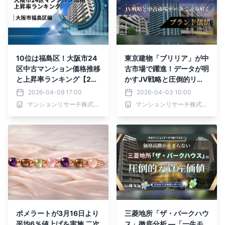
10位は福島区！大阪市24
東京建物「ブリリア」が中
区中古マンション価格推移
古市場で躍進！データが明
と上昇率ランキング【202
かすJV戦略と圧倒的リセ
6年4月最新】
ールバリューの秘密
2026-04-09 17:00
2026-04-03 10:00
マンションリサーチ株式会社
マンションリサーチ株式会社
ポメラートが3月16日より
三菱地所「ザ・パークハウ
平均6％値上げを実施 二次
ス」徹底分析 ―「一生モ