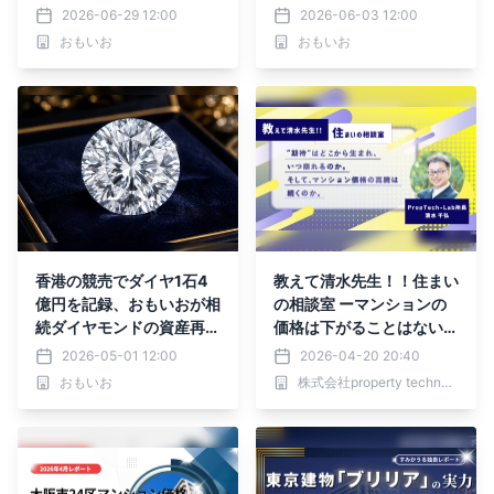
査定体制を強化
2026-06-29 12:00
2026-06-03 12:00
おもいお
おもいお
香港の競売でダイヤ1石4
教えて清水先生！！住まい
億円を記録、おもいおが相
の相談室 ーマンションの
続ダイヤモンドの資産再評
価格は下がることはない
価体制を強化
の？（第6回：“住む価
2026-05-01 12:00
2026-04-20 20:40
値”と“投資リスク”をどう
おもいお
株式会社property technologies
両立させるか）｜PropTec
h-Lab