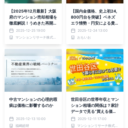
【2025年12月最新】大阪
【国内金価格、史上初24,
府のマンション売却相場を
800円台を突破】ベネズ
徹底解説！うめきた再開
エラ情勢・円安による貴金
発・万博レガシーへの期待
属高騰を受け、銀座・買取
2025-12-25 19:00
2025-12-24 13:00
で価格上昇が加速
専門店おもいおが「金・
マンションリサーチ株式会社
おもいお
銀・プラチナ」の査定体制
を緊急強化
中古マンションの心理的瑕
世田谷区の世帯年収とマン
疵は価格に影響するのか
ション相場の関係は？家計
データで見る“買える価格
ライン”最新版
2025-12-13 10:00
2025-12-11 17:00
福嶋総研
マンションリサーチ株式会社