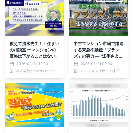
｜property technologies
教えて清水先生！！住まい
中古マンション市場で躍進
の相談室 ーマンションの
する東急不動産「ブラン
価格は下がることはない
ズ」の実力 ― “派手さより
の？（第2回：家を持つこ
安定性” 「住みやすさと売
2026-02-24 19:00
2026-02-21 09:00
とのリスクを考える）｜P
りやすさ」の秘密 ―
株式会社property technologies
マンションリサーチ株式会社
ropTech-Lab