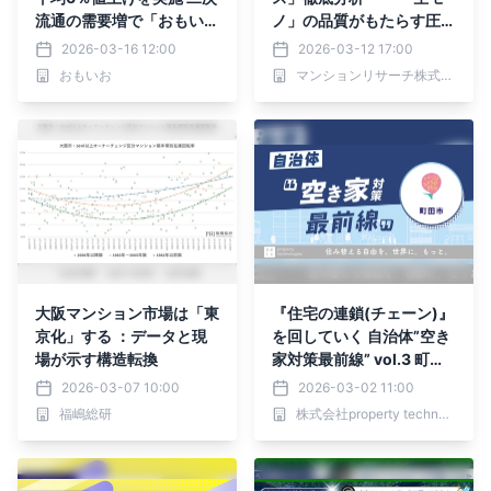
流通の需要増で「おもい
ノ」の品質がもたらす圧倒
お」が査定体制を強化
的な資産価値 ―
2026-03-16 12:00
2026-03-12 17:00
おもいお
マンションリサーチ株式会社
大阪マンション市場は「東
『住宅の連鎖(チェーン)』
京化」する ：データと現
を回していく 自治体”空き
場が示す構造転換
家対策最前線” vol.3 町田
市 「人」と「家」が共に
2026-03-07 10:00
2026-03-02 11:00
老いるリスクにどう立ち向
福嶋総研
株式会社property technologies
かうか。町田市に学ぶ、空
き家を「負債」にせず「循
環」させる官民連携モデル