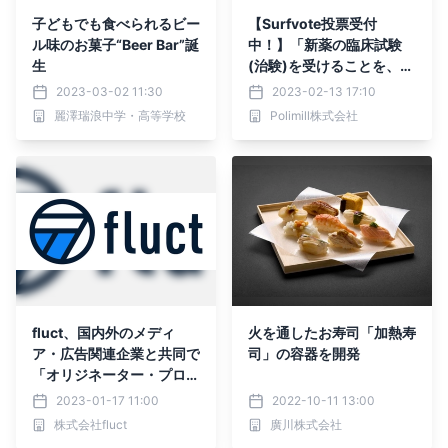
子どもでも食べられるビー
【Surfvote投票受付
ル味のお菓子“Beer Bar”誕
中！】「新薬の臨床試験
生
(治験)を受けることを、刑
罰の１つに加えるべき
2023-03-02 11:30
2023-02-13 17:10
か？」
麗澤瑞浪中学・高等学校
Polimill株式会社
fluct、国内外のメディ
火を通したお寿司「加熱寿
ア・広告関連企業と共同で
司」の容器を開発
「オリジネーター・プロフ
ァイル(OP)技術研究組
2023-01-17 11:00
2022-10-11 13:00
合」を設立
株式会社fluct
廣川株式会社