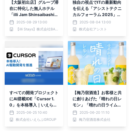
【大阪初出店】グループ滞
独自の視点でITの最新動向
在に特化した無人ホテル
を伝える「アシストテクニ
「illi Jam Shinsaibashi」
カルフォーラム 2025」を
2025年9月開業
10月20日より開催
2025-08-29 13:00
2025-08-04 13:00
【illi Stays】株式会社BARE NOTE STUDIO
株式会社アシスト
すべての開発プロジェクト
【梅乃宿酒造】お客様と共
にAI搭載IDE「Cursor 1.
に創りあげた「晴れの日レ
0」を本格導入｜いえらぶ
モン」「晴れの日ライムミ
GROUP
ント」を6月20日にリニュ
2025-06-25 10:40
2025-06-20 11:10
ーアル発売
株式会社いえらぶGROUP
梅乃宿酒造株式会社