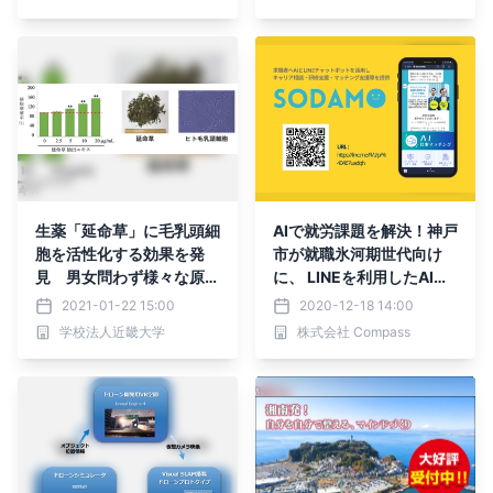
生薬「延命草」に毛乳頭細
AIで就労課題を解決！神戸
胞を活性化する効果を発
市が就職氷河期世代向け
見 男女問わず様々な原因
に、 LINEを利用したAI就
による薄毛に効果のある育
職マッチングサービスをス
2021-01-22 15:00
2020-12-18 14:00
毛剤の開発に期待
タート
学校法人近畿大学
株式会社 Compass