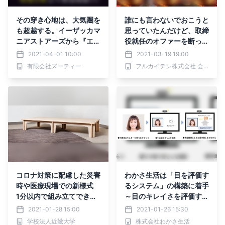
その穿き心地は、大気圏を
誰にも言わないでおこうと
も超越する。イーザッカマ
思っていたんだけど、取締
ニアストアーズから『エア
役就任のオファーを断った
パンツ 昇天ヘヴン』が新
ら社長に「さぶいな」と斬
2021-04-01 10:00
2021-03-19 19:00
登場！
られた
有限会社ズーティー
フルカイテン株式会社 会社紹介
コロナ対策に配慮した災害
わかさ生活は「目を評価す
時や医療現場での新様式
るシステム」の構築に着手
1分以内で組み立てできる
～目のキレイさを評価する
「超軽量簡易ベッド」を開
アプリケーションの開発を
2021-01-28 15:00
2021-01-26 15:30
発
開始～
学校法人近畿大学
株式会社わかさ生活