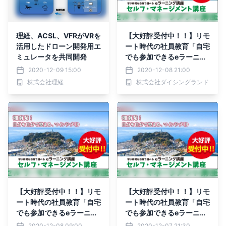
理経、ACSL、VFRがVRを
【大好評受付中！！】リモ
活用したドローン開発用エ
ート時代の社員教育「自宅
ミュレータを共同開発
でも参加できるeラーニン
グ」 セルフ・マネージメ
2020-12-09 15:00
2020-12-08 21:00
ント
株式会社理経
株式会社ダイシングランド
【大好評受付中！！】リモ
【大好評受付中！！】リモ
ート時代の社員教育「自宅
ート時代の社員教育「自宅
でも参加できるeラーニン
でも参加できるeラーニン
グ」 セルフ・マネージメ
グ」 セルフ・マネージメ
2020-12-08 09:00
2020-12-07 21:30