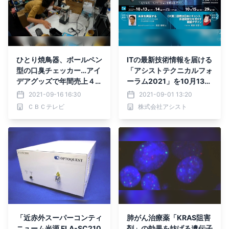
ひとり焼鳥器、ボールペン
ITの最新技術情報を届ける
型の口臭チェッカー…アイ
「アシストテクニカルフォ
デアグッズで年間売上４４
ーラム2021」を10月13日
億円のユニークな会社を紹
から開催
2021-09-16 16:30
2021-09-01 13:20
介！9/19（日）BACKSTA
ＣＢＣテレビ
株式会社アシスト
GE（バックステージ）
「近赤外スーパーコンティ
肺がん治療薬「KRAS阻害
ニューム光源 FLA-SC210
剤」の効果を妨げる遺伝子