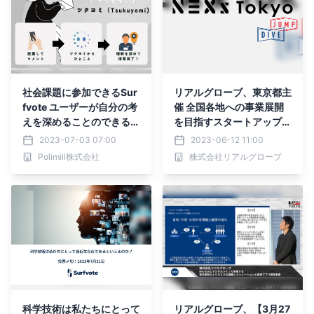
社会課題に参加できるSur
リアルグローブ、東京都主
fvote ユーザーが自分の考
催 全国各地への事業展開
えを深めることのできるAI
を目指すスタートアップの
アシスタント「ツクヨミ
成長を支援する「NEXs T
2023-07-03 07:00
2023-06-12 11:00
（Tsukuyomi）」をリリ
okyo 連携事業創出プログ
Polimill株式会社
株式会社リアルグローブ
ース！
ラム」 第六期 受講企業に
選出されました！
科学技術は私たちにとって
リアルグローブ、【3月27