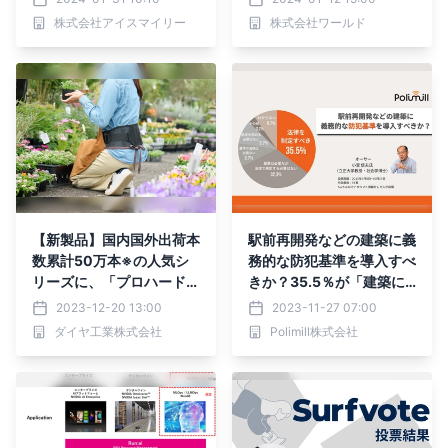
PT導入における知ってお
部』を発足！
株式会社アイスマイリー
株式会社ワールド
くべき成功の秘訣を徹底解
説します~
【新製品】国内国外出荷本
駅前再開発などの建築に義
数累計50万本※の人気シ
務的な防犯基準を導入すべ
リーズに、「プロハードFi
きか？35.5％が「建築に
t」が新登場！2023年12
防犯への配慮を義務付ける
2023-12-20 13:00
2023-11-27 07:00
月1日(金)より販売開始
法律を制定すべき」と回
ダイヤ工業株式会社
Polimill株式会社
答。「長期的な視点で地域
の安全と発展に寄与する」
などのコメントが寄せられ
た。