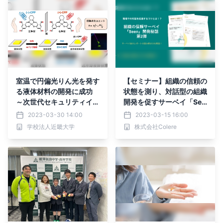
室温で円偏光りん光を発す
【セミナー】組織の信頼の
る液体材料の開発に成功
状態を測り、対話型の組織
～次世代セキュリティイン
開発を促すサーベイ「See
クへの応用に期待～
n」開発秘話
2023-03-30 14:00
2023-03-15 16:00
学校法人近畿大学
株式会社Colere