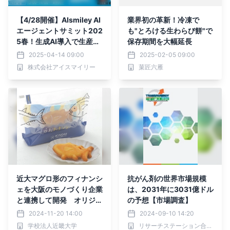
【4/28開催】AIsmiley AI
業界初の革新！冷凍で
エージェントサミット202
も"とろける生わらび餅"で
5春！生成AI導入で生産性
保存期間を大幅延長
向上！DX推進を加速させ
2025-04-14 09:00
2025-02-05 09:00
る最新戦略を4社が徹底解
株式会社アイスマイリー
菓匠六雁
説
近大マグロ形のフィナンシ
抗がん剤の世界市場規模
ェを大阪のモノづくり企業
は、2031年に3031億ドル
と連携して開発 オリジナ
の予想【市場調査】
ルの金型で「近大みかん」
2024-11-20 14:00
2024-09-10 14:20
未利用資源を有効活用
学校法人近畿大学
リサーチステーション合同会社