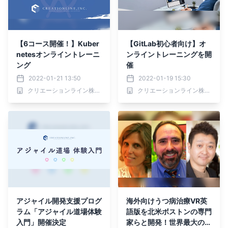
【6コース開催！】Kuber
【GitLab初心者向け】オ
netesオンライントレーニ
ンライントレーニングを開
ング
催
2022-01-21 13:50
2022-01-19 15:30
クリエーションライン株式会社
クリエーションライン株式会社
アジャイル開発支援プログ
海外向けうつ病治療VR英
ラム「アジャイル道場体験
語版を北米ボストンの専門
入門」開催決定
家らと開発！世界最大のテ