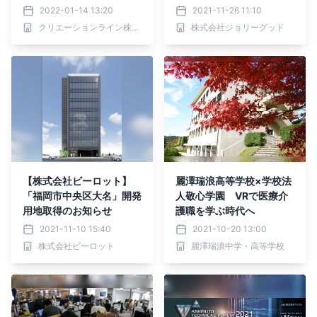
ックイベント「CES 202
2022-01-14 13:20
2021-11-26 11:10
2」で初公開
クリエーションライン株式会社
株式会社ジョリーグッド
【株式会社ビーロット】
麗澤瑞浪高等学校×学校法
「福岡市中央区大名」開発
人敬心学園 VRで医療介
用地取得のお知らせ
護職を学ぶ時代へ
2021-11-10 15:40
2021-10-20 13:00
株式会社ビーロット
麗澤瑞浪中学・高等学校