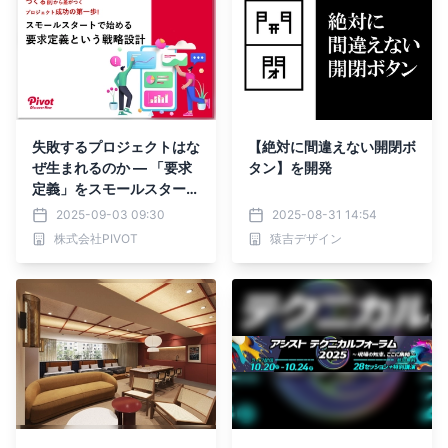
説！
失敗するプロジェクトはな
【絶対に間違えない開閉ボ
ぜ生まれるのか ― 「要求
タン】を開発
定義」をスモールスタート
で始める戦略的アプローチ
2025-09-03 09:30
2025-08-31 14:54
解説資料を9月2日公開
株式会社PIVOT
猿吉デザイン