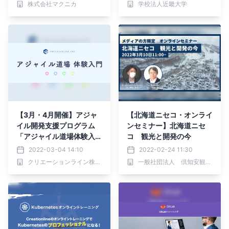
株式会社マクニカ
学校法人近畿大学
【3月・4月開催】アジャ
【北海道ニセコ・オンライ
イル開発支援プログラム
ンセミナー】北海道ニセ
「アジャイル道場体験入
コ 観光と開発の今
門」お申し込み受付中
2022-03-04 14:10
2022-02-24 11:30
クリエーションライン株式会社
一般社団法人 倶知安観光協会