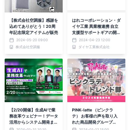
【株式会社空調服】感謝を
はれコーポレーション・ダ
込めてありがとう！20周
イヤ工業 異業種連携 自立
年記念限定アイテムが販売
支援型サポートギアの開発
と介護施設における新サー
2024-05-20 09:00
2024-04-23 12:00
ビスの創出
株式会社空調服
ダイヤ工業株式会社
【2/20開催】生成AIで業
PINK-latte （ピンクラ
務改革ウェビナー！データ
テ） お客様の声を取り入
活用からシステム開発まで
れた商品開発グループ
の完全ガイド ~AI/ChatG
『ピンク ラテ トレンド
2024-01-31 10:10
2024-01-12 15:00