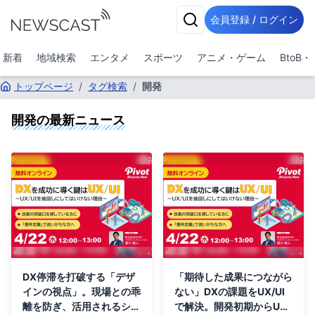
会員登録 / ログイン
新着
地域検索
エンタメ
スポーツ
アニメ・ゲーム
BtoB
トップページ
/
タグ検索
/
開発
開発
の最新ニュース
DX停滞を打破する「デザ
「期待した成果につながら
インの視点」。現場との乖
ない」DXの課題をUX/UI
離を防ぎ、活用されるシス
で解決。開発初期からUX