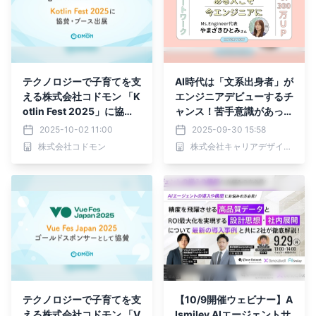
テクノロジーで子育てを支
AI時代は「文系出身者」が
える株式会社コドモン 「K
エンジニアデビューするチ
otlin Fest 2025」に協
ャンス！苦手意識があって
賛・ブース出展
も挑戦しやすくなった理由
2025-10-02 11:00
2025-09-30 15:58
とは？ ～Woman typeが
株式会社コドモン
株式会社キャリアデザインセンター
『Ms.Engineer』代表や
まざきひとみ氏の解説記事
を公開～
テクノロジーで子育てを支
【10/9開催ウェビナー】A
える株式会社コドモン 「V
Ismiley AIエージェントサ