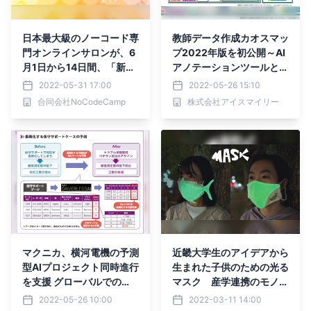
日本最大級のノーコード専
教師データ作成カオスマッ
門オンラインサロンが、6
プ2022年版を初公開～AI
月1日から14日間、「新規
アノテーションツールと開
入会者マンツーマンコーチ
発ベンダーを一目で把握～
2022-05-31 17:00
2022-05-26 15:10
ングが無料で受けられる」
合同会社NoCodeCamp
株式会社アイスマイリー
限定キャンペーンを実施
マクニカ、横河電機の予測
近畿大学生のアイデアから
型AIプロジェクト同時進行
生まれた子供のための光る
を支援 グローバルでの
マスク 産学連携のモノづ
「サポート長期化予測」や
くり施設で蓄光糸を使った
2022-05-26 10:00
2022-03-11 14:00
「在庫予測」などに成功
発光マスクを共同開発