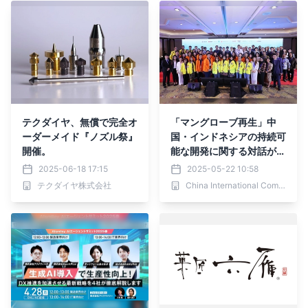
テクダイヤ、無償で完全オ
「マングローブ再生」中
ーダーメイド『ノズル祭』
国・インドネシアの持続可
開催。
能な開発に関する対話がジ
ャカルタで開催
2025-06-18 17:15
2025-05-22 10:58
テクダイヤ株式会社
China International Communications Group