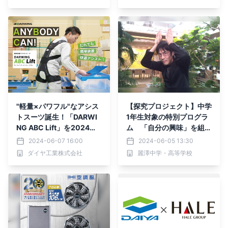
"軽量×パワフル"なアシス
【探究プロジェクト】中学
トスーツ誕生！「DARWI
1年生対象の特別プログラ
NG ABC Lift」を2024年6
ム 「自分の興味」を組み
月3日より新発売
合わせて作るボードゲー
2024-06-07 16:00
2024-06-05 13:30
ム 6月6日（木） トップ
ダイヤ工業株式会社
麗澤中学・高等学校
ランナーから学ぶ特別講演
会実施