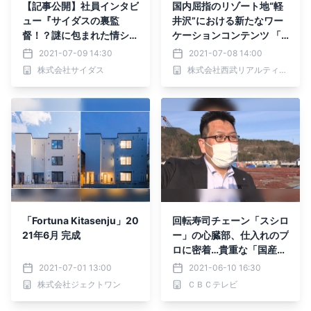
【記事公開】社員インタビ
国内屈指のリゾート地“軽
ュー『サイダスの裏監
井沢”における新たなワー
督！？謎に包まれた情シス
ケーションコンテンツ 「K
タッグ・インタビュー』公
aruizawa Prince The Wo
2021-07-09 14:30
2021-07-08 14:00
開のお知らせ｜株式会社サ
rkation Core」が７月29
株式会社サイダス
株式会社西武リアルティソリューションズ
イダス
日(木)開業 ～7月14日
(水)より順次予約受付開
始！～
「Fortuna Kitasenju」20
回転寿司チェーン「スシロ
21年6月 完成
ー」の心臓部、仕入れのプ
ロに密着…貴重な「国産サ
ーモン」のメニュー化に成
2021-07-01 13:00
2021-06-10 16:30
功するのか？6/13（日）B
株式会社ジェクトワン
ＣＢＣテレビ
ACKSTAGE（バックステ
ージ）