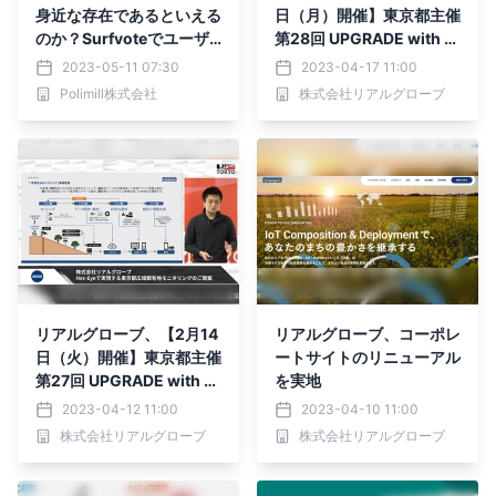
身近な存在であるといえる
日（月）開催】東京都主催
のか？Surfvoteでユーザ
第28回 UPGRADE with T
ーの意見投票開始
OKYO「先端技術を活用し
2023-05-11 07:30
2023-04-17 11:00
た、都民の防災意識向上に
Polimill株式会社
株式会社リアルグローブ
資するコンテンツの開発」
の決勝戦に出場しました。
リアルグローブ、【2月14
リアルグローブ、コーポレ
日（火）開催】東京都主催
ートサイトのリニューアル
第27回 UPGRADE with T
を実地
OKYO「ICT技術を活用し
2023-04-12 11:00
2023-04-10 11:00
た都有地のモニタリング」
株式会社リアルグローブ
株式会社リアルグローブ
の決勝戦に出場しました。