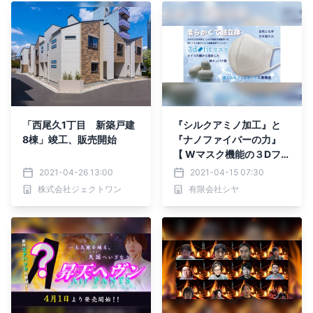
「西尾久1丁目 新築戸建
『シルクアミノ加工』と
8棟」竣工、販売開始
『ナノファイバーの力』
【 Wマスク機能の３Dフィ
ット S i マスク 】をMaku
2021-04-26 13:00
2021-04-15 07:30
akeにて4月19日から先行
株式会社ジェクトワン
有限会社シヤ
予約販売開始