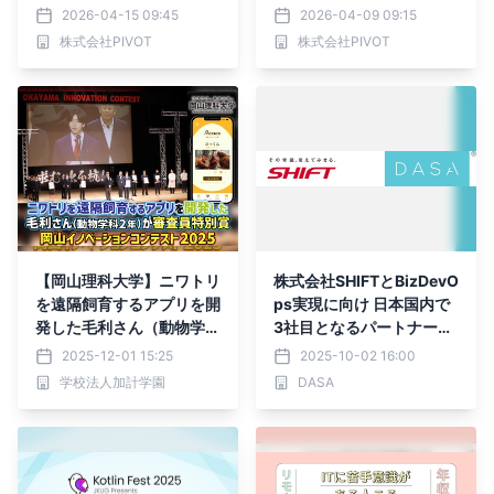
テムを生む設計戦略【4/2
を組み込む重要性を解説す
2026-04-15 09:45
2026-04-09 09:15
2開催セミナー】｜株式会
るオンラインセミナー【4/
株式会社PIVOT
株式会社PIVOT
社PIVOT
22開催】｜株式会社PIVO
T
【岡山理科大学】ニワトリ
株式会社SHIFTとBizDevO
を遠隔飼育するアプリを開
ps実現に向け 日本国内で
発した毛利さん（動物学科
3社目となるパートナーシ
2年）が審査員特別賞／岡
ップを締結
2025-12-01 15:25
2025-10-02 16:00
山イノベーションコンテス
学校法人加計学園
DASA
ト2025