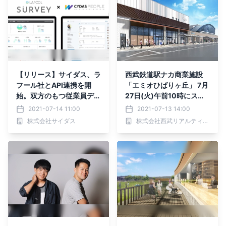
【リリース】サイダス、ラ
西武鉄道駅ナカ商業施設
フール社とAPI連携を開
「エミオひばりヶ丘」 7月
始。双方のもつ従業員デー
27日(火)午前10時にスケ
タを活用し、利便性の向
ールアップオープン
2021-07-14 11:00
2021-07-13 14:00
上、組織改善の後押しを！
株式会社サイダス
株式会社西武リアルティソリューションズ
｜株式会社サイダス