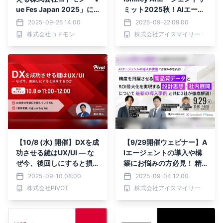
ue Fes Japan 2025」に
ミット2025秋！AIエージ
ゴールドスポンサーとして
ェントが拓く、働き方の新
2025-09-25 14:00
2025-09-22 09:00
協賛
常識！活用シーン別に確認
株式会社コドモン
株式会社アイスマイリー
する社内DX推進のコツを
4社から徹底解説
【10/8 (水) 開催】DXを成
【9/29開催ウェビナー】A
功させる鍵はUX/UI ― な
Iエージェントの導入や構
ぜ今、後回しにすると損を
築にお悩みの方必見！ 精
するのか ～ オンライン無
度を飛躍させる『高品質デ
2025-09-10 08:00
2025-09-04 12:00
料ウェビナー
ータ』とROI最大化を実現
株式会社PIVOT
株式会社アイスマイリー
する『設計思想・社内展
開』について 最新の導入
事例と共に2社が徹底解