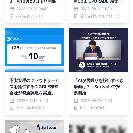
3」を10月23日より開催
第30回 UPGRADE with T
OKYO「水道施設の管理に
2023-09-01 09:30
2023-08-31 11:30
おけるドローン技術の活
株式会社アシスト
株式会社リアルグローブ
用」の決勝戦に出場しまし
た。
予実管理のクラウドサービ
「AIが居眠りを検出すべき
スを提供するDIGGLE株式
場面は？」Surfvoteで投
会社が資金調達を実施。累
票開始
計調達額は約10億円に到
2023-08-16 10:00
2023-08-07 11:00
達
ディグル株式会社
Polimill株式会社