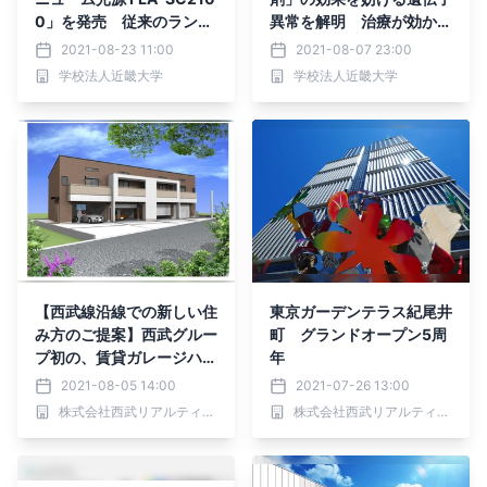
0」を発売 従来のランプ
異常を解明 治療が効かな
光源に匹敵する安定性・ス
くなった患者への新たな治
2021-08-23 11:00
2021-08-07 23:00
ペクトル平坦性＋レーザに
療法開発に期待
学校法人近畿大学
学校法人近畿大学
匹敵する高輝度を達成 光
学素子評価・分光・先端計
測を高精度化
【西武線沿線での新しい住
東京ガーデンテラス紀尾井
み方のご提案】西武グルー
町 グランドオープン5周
プ初の、賃貸ガレージハウ
年
スプロジェクトが始動！
2021-08-05 14:00
2021-07-26 13:00
株式会社西武リアルティソリューションズ
株式会社西武リアルティソリューションズ