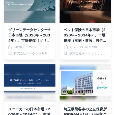
グリーンデータセンターの
ペット保険の日本市場（2
日本市場（2026年～203
026年～2034年）、市場
4年）、市場規模（ソリュ
規模（疾病・事故、慢性疾
ーション、サービス、コロ
患、その他）・分析レポー
2026-03-27 17:30
2026-03-26 16:30
ケーションデータセンタ
トを発表
株式会社マーケットリサーチセンター
株式会社マーケットリサーチセンター
ー）・分析レポートを発表
スニーカーの日本市場（2
埼玉県熊谷市の公立保育所
026年～2034年）、市場
9施設が4月1日より保育IC