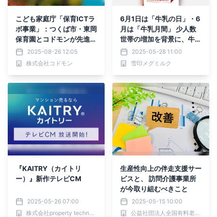
こども家庭庁「保育ICTラ
6月1日は「牛乳の日」・6
ボ事業」：つくば市・東岡
月は「牛乳月間」 少人数
保育園とコドモンが先進事
世帯の増加を背景に、牛乳
例の創出に向けて始動
の飲用実態を調査
2025-08-26 12:05
2025-05-28 11:00
株式会社コドモン
雪印メグミルク
『KAITRY（カイトリ
生産性向上の伴走支援サー
ー）』新作テレビCM
ビスと、 訪問介護事業所
が今取り組むべきこと
2025-05-26 07:00
2025-05-15 10:00
株式会社property technologies
公益社団法人全国有料老人ホーム協会