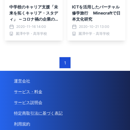
中学校のキャリア支援「未
ICTを活用したバーチャル
来を拓くキャリア・スタデ
修学旅行 Minecraftで日
ィ」 ～コロナ禍の企業の
本文化研究
今を自分事と考える機会を
2020-11-16 14:00
2020-10-21 13:00
～
麗澤中学・高等学校
麗澤中学・高等学校
1
運営会社
サービス・料金
サービス説明会
特定商取引法に基づく表記
利用規約