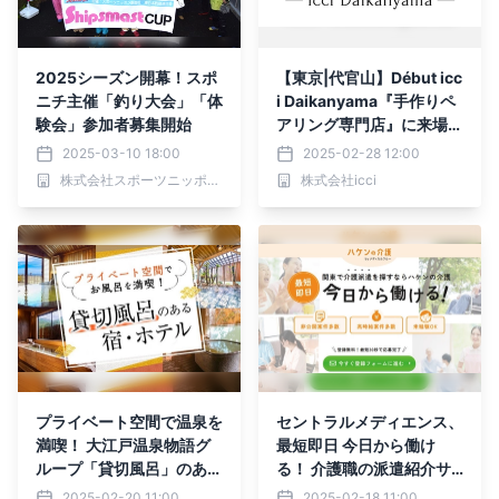
2025シーズン開幕！スポ
【東京|代官山】Début icc
ニチ主催「釣り大会」「体
i Daikanyama『手作りペ
験会」参加者募集開始
アリング専門店』に来場さ
れた『ペアリング』に関す
2025-03-10 18:00
2025-02-28 12:00
る月間調査結果 | 2025年1
株式会社スポーツニッポン新聞社
株式会社icci
月 | 人気宝石ランキング、
圧倒的1位は？
プライベート空間で温泉を
セントラルメディエンス、
満喫！ 大江戸温泉物語グ
最短即日 今日から働け
ループ「貸切風呂」のある
る！ 介護職の派遣紹介サ
ホテル・宿 ～東北・関
ービス「ハケンの介護」を
2025-02-20 11:00
2025-02-18 11:00