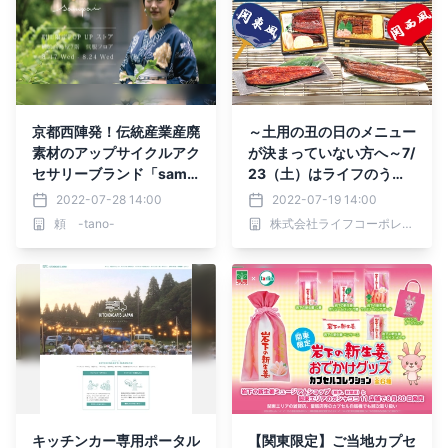
京都西陣発！伝統産業産廃
～土用の丑の日のメニュー
素材のアップサイクルアク
が決まっていない方へ～7/
セサリーブランド「samp
23（土）はライフのうな
ai」が横浜高島屋にて8月1
ぎで！
2022-07-28 14:00
2022-07-19 14:00
7日（水）から期間限定PO
頼 -tano-
株式会社ライフコーポレーション
P UPストアをオープン
キッチンカー専用ポータル
【関東限定】ご当地カプセ