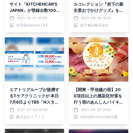
サイト「KITCHENCAR'S
ルコレクション『岩下の新
JAPAN」が登録台数1000
生姜おでかけグッズ』を岩
台突破
下の新生姜ミュージアムシ
2021-12-01 10:00
2021-08-19 19:30
ョップ（栃木、秋葉原）、
合同会社prove LiFE
岩下食品株式会社
関東エリアのガシャココで
8月20日発売
エアトリグループが提携す
【関東・甲信越の宿】20
るTケアクリニックが 本日
0項目以上の感染症対策を
7月6日よりTBS「Nスタ0
行う宿のあんしんバイキン
部」にてタイムCM※を放
グ 宿泊経験者のバイキン
2021-07-06 15:30
2021-05-27 15:50
映開始！
グ評価は未経験者の3.4
株式会社エアトリ
GENSEN HOLDINGS株式会社
倍！大江戸温泉物語【夏の
まんぞくバイキング 第一