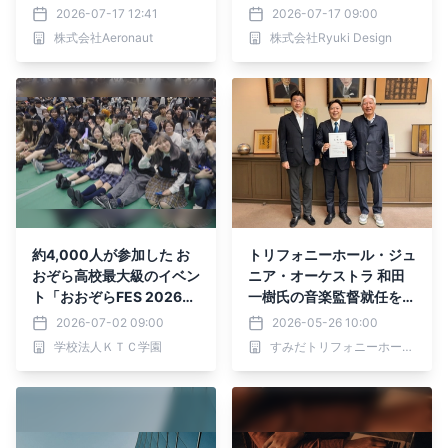
みちょぱ（池田美優）さん
を比較する新記事を公開｜
2026-07-17 12:41
2026-07-17 09:00
を起用した新CMを2026
株式会社Ryuki Design
株式会社Aeronaut
株式会社Ryuki Design
年7月より関東、東海エリ
アで放映開始
約4,000人が参加した お
トリフォニーホール・ジュ
おぞら高校最大級のイベン
ニア・オーケストラ 和田
ト「おおぞらFES 2026」
一樹氏の音楽監督就任を祝
参加申込開始
う披露演奏会を開催
2026-07-02 09:00
2026-05-26 10:00
学校法人ＫＴＣ学園
すみだトリフォニーホール（公益財団法人墨田区文化振興財団）