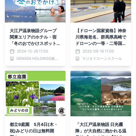
大江戸温泉物語グループ
【ドローン国家資格】神奈
関東エリアのホテル・宿
川県海老名、群馬県高崎で
「冬のおでかけスポット」
ドローンの一等・二等国家
特集ページを公開
資格コース絶賛開催中！
2024-12-26 11:00
2023-09-16 11:00
GENSEN HOLDINGS株式会社
マジオドローンスクール
都立9庭園 5月4日(木・
「大江戸温泉物語 日光霧
祝)みどりの日は無料開
降」が大自然に抱かれる温