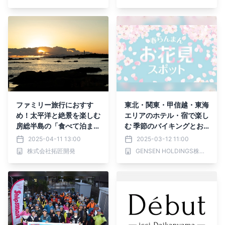
ファミリー旅行におすす
東北・関東・甲信越・東海
め！太平洋と絶景を楽しむ
エリアのホテル・宿で楽し
房総半島の「食べて泊まれ
む 季節のバイキングとお
る」春の贅沢旅
花見情報
2025-04-11 13:00
2025-03-12 11:00
株式会社拓匠開発
GENSEN HOLDINGS株式会社