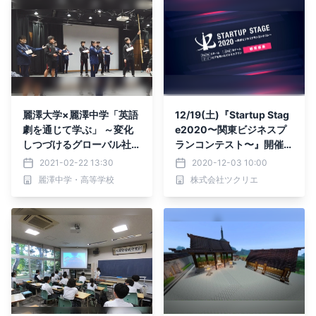
弾】6月1日スタート
麗澤大学×麗澤中学「英語
12/19(土)『Startup Stag
劇を通じて学ぶ」 ～変化
e2020〜関東ビジネスプ
しつづけるグローバル社会
ランコンテスト〜』開催。
に必要な「つなぐ学び」～
オンライン観覧、募集開
2021-02-22 13:30
2020-12-03 10:00
始。
麗澤中学・高等学校
株式会社ツクリエ