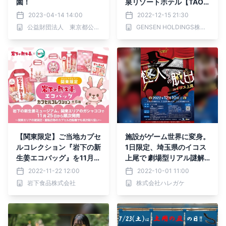
園！
泉リゾートホテル【TAOY
A日光霧降】として、202
2023-04-14 14:00
2022-12-15 21:30
3年4月10日（月）、リブ
公益財団法人 東京都公園協会
GENSEN HOLDINGS株式会社
ランドし関東初出店
【関東限定】ご当地カプセ
施設がゲーム世界に変身。
ルコレクション『岩下の新
1日限定、埼玉県のイコス
生姜エコバッグ』を11月2
上尾で 劇場型リアル謎解
5日から順次発売～岩下の
きゲーム、12/10(土)開
2022-11-22 12:00
2022-10-01 11:00
新生姜ミュージアム、関東
催。オープニングムービー
岩下食品株式会社
株式会社ハレガケ
エリアのガシャココ28店
から始まる参加体験型イベ
舗などで取り扱い～
ント