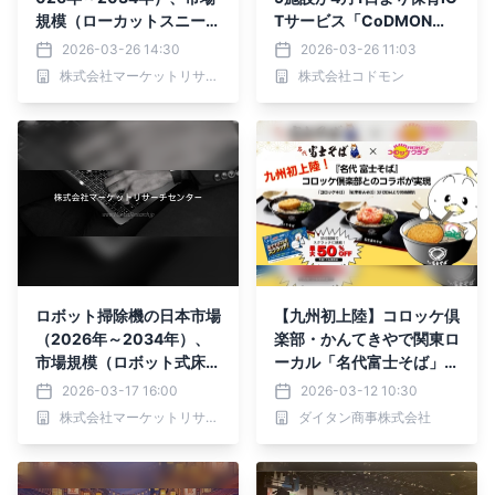
規模（ローカットスニーカ
Tサービス「CoDMON
ー、ミッドカットスニーカ
（コドモン）」を導入。全
2026-03-26 14:30
2026-03-26 11:03
ー、ハイカットスニーカ
国721自治体、埼玉県内で
株式会社マーケットリサーチセンター
株式会社コドモン
ー）・分析レポートを発表
は計33自治体に普及
ロボット掃除機の日本市場
【九州初上陸】コロッケ倶
（2026年～2034年）、
楽部・かんてきやで関東ロ
市場規模（ロボット式床用
ーカル「名代富士そば」メ
掃除機、ロボット式プール
ニューを3月20日から提供
2026-03-17 16:00
2026-03-12 10:30
用掃除機、ロボット式床用
開始
株式会社マーケットリサーチセンター
ダイタン商事株式会社
掃除機、ロボット式プール
用掃除機）・分析レポート
を発表