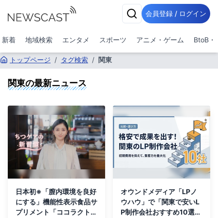
会員登録 / ログイン
新着
地域検索
エンタメ
スポーツ
アニメ・ゲーム
BtoB
トップページ
/
タグ検索
/
関東
関東
の最新ニュース
日本初※「膣内環境を良好
オウンドメディア「LPノ
にする」機能性表示食品サ
ウハウ」で「関東で安いL
プリメント「ココラクト」
P制作会社おすすめ10選」