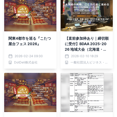
関東4都市を巡る『こたつ
【直前参加枠あり｜締切順
屋台フェス 2026』
に受付】BDAA 2025-20
26 地域大会（北海道・沖
縄・東北・関東甲信越）＆
2026-02-24 09:30
2026-02-10 18:29
全国JAPAN大会
DotDeli株式会社
一般社団法人ビジネス・アクション・クラブ