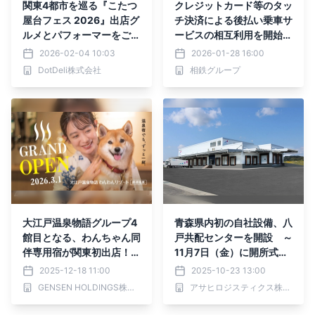
関東4都市を巡る『こたつ
クレジットカード等のタッ
屋台フェス 2026』出店グ
チ決済による後払い乗車サ
ルメとパフォーマーをご紹
ービスの相互利用を開始し
介！
ます【鉄道事業者11社局
2026-02-04 10:03
2026-01-28 16:00
他】
DotDeli株式会社
相鉄グループ
大江戸温泉物語グループ4
青森県内初の自社設備、八
館目となる、わんちゃん同
戸共配センターを開設 ～
伴専用宿が関東初出店！2
11月7日（金）に開所式を
026年3月1日オープン
行います～
2025-12-18 11:00
2025-10-23 13:00
「大江戸温泉物語わんわん
GENSEN HOLDINGS株式会社
アサヒロジスティクス株式会社
リゾート 那須塩原」