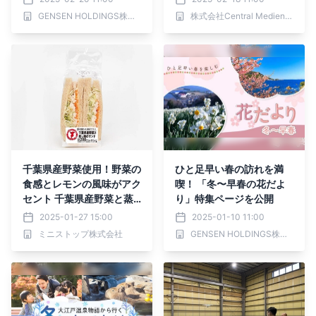
東・甲信越エリア～
本日2月18日より開始
GENSEN HOLDINGS株式会社
株式会社Central Medience
千葉県産野菜使用！野菜の
ひと足早い春の訪れを満
食感とレモンの風味がアク
喫！ 「冬〜早春の花だよ
セント 千葉県産野菜と蒸
り」特集ページを公開
し鶏のサンド
2025-01-27 15:00
2025-01-10 11:00
ミニストップ株式会社
GENSEN HOLDINGS株式会社