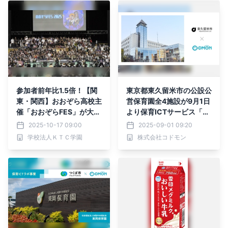
参加者前年比1.5倍！【関
東京都東久留米市の公設公
東・関西】おおぞら高校主
営保育園全4施設が9月1日
催「おおぞらFES」が大成
より保育ICTサービス「C
功 - 高校生主体の学院祭に
oDMON（コドモン）」を
2025-10-17 09:00
2025-09-01 09:20
4000名が来場
導入。全国682自治体、東
学校法人ＫＴＣ学園
株式会社コドモン
京都内では計31自治体に
普及