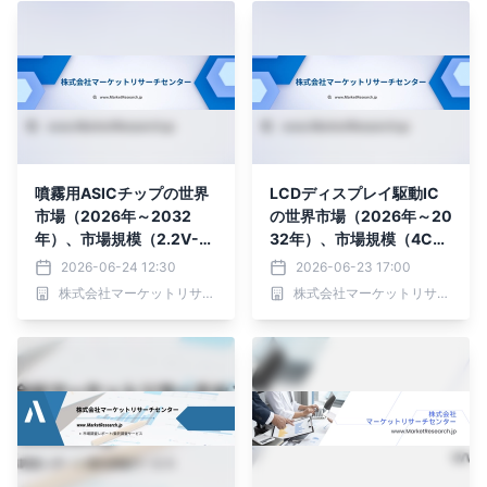
噴霧用ASICチップの世界
LCDディスプレイ駆動IC
市場（2026年～2032
の世界市場（2026年～20
年）、市場規模（2.2V-4.
32年）、市場規模（4CO
2V、2.0V-5.5V、その
M、6COM、8COM、そ
2026-06-24 12:30
2026-06-23 17:00
他）・分析レポートを発表
の他）・分析レポートを発
株式会社マーケットリサーチセンター
株式会社マーケットリサーチセンター
表