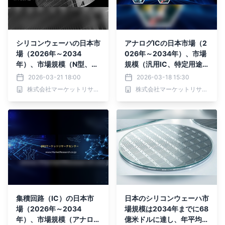
シリコンウェーハの日本市
アナログICの日本市場（2
場（2026年～2034
026年～2034年）、市場
年）、市場規模（N型、P
規模（汎用IC、特定用途
型）・分析レポートを発表
向けIC）・分析レポート
2026-03-21 18:00
2026-03-18 15:30
を発表
株式会社マーケットリサーチセンター
株式会社マーケットリサーチセンター
集積回路（IC）の日本市
日本のシリコンウェーハ市
場（2026年～2034
場規模は2034年までに68
年）、市場規模（アナロ
億米ドルに達し、年平均成