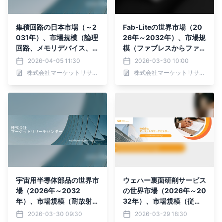
集積回路の日本市場（～2
Fab-Liteの世界市場（20
031年）、市場規模（論理
26年～2032年）、市場規
回路、メモリデバイス、ア
模（ファブレスからファブ
ナログ回路）・分析レポー
ライト、IDMからファブラ
2026-04-05 11:30
2026-03-30 10:00
トを発表
イト）・分析レポートを発
株式会社マーケットリサーチセンター
株式会社マーケットリサーチセンター
表
宇宙用半導体部品の世界市
ウェハー裏面研削サービス
場（2026年～2032
の世界市場（2026年～20
年）、市場規模（耐放射線
32年）、市場規模（従来
グレード、耐放射線グレー
型研削、化学機械研磨 (C
2026-03-30 09:30
2026-03-29 18:30
ド、その他）・分析レポー
MP)）・分析レポートを発