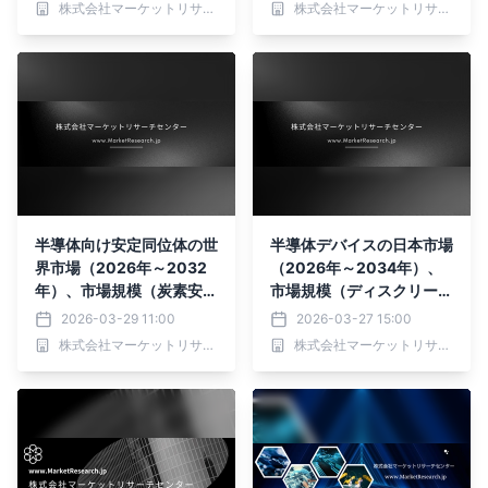
株式会社マーケットリサーチセンター
株式会社マーケットリサーチセンター
トを発表
表
半導体向け安定同位体の世
半導体デバイスの日本市場
界市場（2026年～2032
（2026年～2034年）、
年）、市場規模（炭素安定
市場規模（ディスクリート
同位体、窒素安定同位体、
半導体、オプトエレクトロ
2026-03-29 11:00
2026-03-27 15:00
硫黄安定同位体、酸素安定
ニクス、センサー）・分析
株式会社マーケットリサーチセンター
株式会社マーケットリサーチセンター
同位体、水素安定同位体、
レポートを発表
その他）・分析レポートを
発表