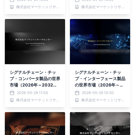
ョン、その他）・分析レポ
ケージ、特殊形状のパッケ
株式会社マーケットリサーチセンター
株式会社マーケットリサーチセンター
ートを発表
ージ）・分析レポートを発
表
シグナルチェーン・チッ
シグナルチェーン・チッ
プ・コンバータ製品の世界
プ・インターフェース製品
市場（2026年～2032
の世界市場（2026年～20
年）、市場規模（アナロ
32年）、市場規模（回路
2026-05-29 11:00
2026-05-29 10:30
グ-デジタル変換器、デジ
保護、アイソレータ、レベ
株式会社マーケットリサーチセンター
株式会社マーケットリサーチセンター
タル-アナログ変換器、そ
ルシフタ、その他）・分析
の他）・分析レポートを発
レポートを発表
表