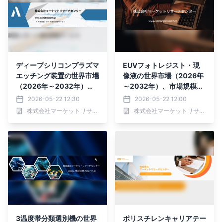
ディープシリコンプラズマ
EUVフォトレジスト・現
エッチング装置の世界市場
像液の世界市場（2026年
（2026年～2032年）、
～2032年）、市場規模
市場規模（オープンロー
（化学増幅型、非化学増幅
2026-05-22 12:30
2026-05-22 12:00
ド、ロードロック）・分析
型）・分析レポートを発表
株式会社マーケットリサーチセンター
株式会社マーケットリサーチセンター
レポートを発表
3温度帯分類選別機の世界
ポリスチレンキャリアテー