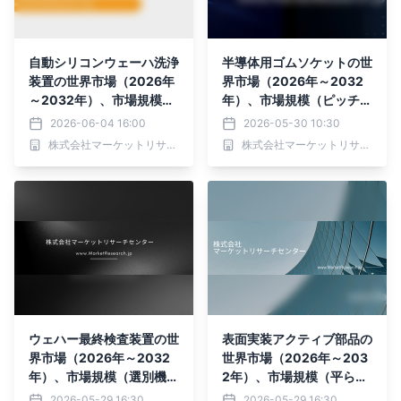
自動シリコンウェーハ洗浄
半導体用ゴムソケットの世
装置の世界市場（2026年
界市場（2026年～2032
～2032年）、市場規模
年）、市場規模（ピッチ：
（モノリシック洗浄装置、
≤0.3P、ピッチ：0.3-0.8
2026-06-04 16:00
2026-05-30 10:30
タンク洗浄装置）・分析レ
P、ピッチ：≥0.8P）・分
株式会社マーケットリサーチセンター
株式会社マーケットリサーチセンター
ポートを発表
析レポートを発表
ウェハー最終検査装置の世
表面実装アクティブ部品の
界市場（2026年～2032
世界市場（2026年～203
年）、市場規模（選別機、
2年）、市場規模（平らな
試験機、プローブステーシ
パッケージ、円筒形のパッ
2026-05-29 16:30
2026-05-29 16:30