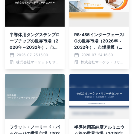
半導体用タングステンプロ
RS-485インターフェースI
ーブチップの世界市場（2
Cの世界市場（2026年～
026年～2032年）、市場
2032年）、市場規模（半
規模（5μm、20μm、25
二重、全二重）・分析レポ
2026-07-25 15:00
2026-07-24 16:30
μm、その他）・分析レポ
ートを発表
株式会社マーケットリサーチセンター
株式会社マーケットリサーチセンター
ートを発表
フラット・ノーリード・パ
半導体用高純度アルミニウ
ッケージの世界市場（202
ム線の世界市場（2026年