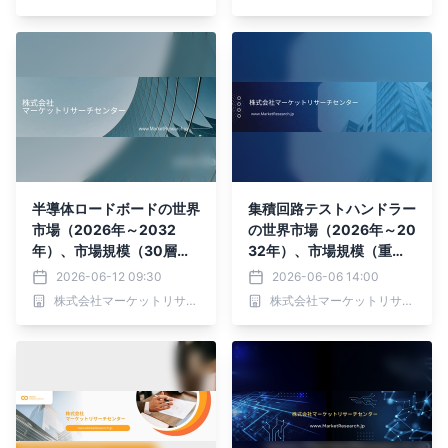
ー）・分析レポートを発表
半導体ロードボードの世界
集積回路テストハンドラー
市場（2026年～2032
の世界市場（2026年～20
年）、市場規模（30層未
32年）、市場規模（重力
満、30～50層、50層以
ハンドラー、タレットハン
2026-06-12 09:30
2026-06-06 14:00
上）・分析レポートを発表
ドラー、ピックアンドプレ
株式会社マーケットリサーチセンター
株式会社マーケットリサーチセンター
ースハンドラー）・分析レ
ポートを発表