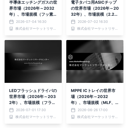
半導体エッチングガスの世
電子タバコ用ASICチップ
界市場（2026年～2032
の世界市場（2026年～20
年）、市場規模（フッ素含
32年）、市場規模（2.2V
有ガス、塩素含有ガス、酸
～4.2V、2.0V～5.5V、そ
2026-07-04 16:30
2026-07-02 16:30
素含有ガス、その他）・分
の他）・分析レポートを発
株式会社マーケットリサーチセンター
株式会社マーケットリサーチセンター
析レポートを発表
表
LEDフラッシュドライバの
MPPE ICトレイの世界市
世界市場（2026年～203
場（2026年～2032
2年）、市場規模（フラッ
年）、市場規模（MLF、C
シュライトモード、フラッ
SP、BGA）・分析レポー
2026-07-01 17:30
2026-06-26 17:00
シュモード）・分析レポー
トを発表
株式会社マーケットリサーチセンター
株式会社マーケットリサーチセンター
トを発表