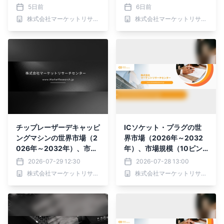
ォトレジスト、ArFiフォト
市場規模（プローブカー
5日前
6日前
レジスト、ArFドライフォ
ド、ロードボード、バーン
株式会社マーケットリサーチセンター
株式会社マーケットリサーチセンター
トレジスト、KrFフォトレ
インボード）・分析レポー
ジスト、g/i-Line、その
トを発表
他）・分析レポートを発表
チップレーザーデキャッピ
ICソケット・プラグの世
ングマシンの世界市場（2
界市場（2026年～2032
026年～2032年）、市場
年）、市場規模（10ピン
規模（全自動、半自動）・
未満、10～20ピン、20ピ
2026-07-29 12:30
2026-07-28 13:00
分析レポートを発表
ン以上）・分析レポートを
株式会社マーケットリサーチセンター
株式会社マーケットリサーチセンター
発表