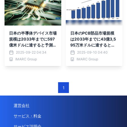
日本の半導体デバイス市場
日本のPCB部品市場規模
規模は2033年までに597
は2033年までに43億3,5
億米ドルに達すると予測｜
95万米ドルに達すると予
年平均成長率5%
測｜年平均成長率11.26%
2025-09-22 04:34
2025-09-10 04:40
IMARC Group
IMARC Group
1
運営会社
サービス・料金
サービス説明会