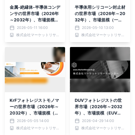
金属-絶縁体-半導体コンデ
半導体用シリコーン封止材
ンサの世界市場（2026年
の世界市場（2026年～20
～2032年）、市場規模
32年）、市場規模（一液
（酸化膜、窒化膜）・分析
型封止剤、二液型封止
2026-05-11 16:00
2026-05-10 13:00
レポートを発表
剤）・分析レポートを発表
株式会社マーケットリサーチセンター
株式会社マーケットリサーチセンター
KrFフォトレジストモノマ
DUVフォトレジストの世
ーの世界市場（2026年～
界市場（2026年～2032
2032年）、市場規模（ス
年）、市場規模（EUV
チレンモノマー、メタクリ
（化学）、EUV（非化
2026-05-05 14:00
2026-04-29 14:00
レートモノマー）・分析レ
学））・分析レポートを発
株式会社マーケットリサーチセンター
株式会社マーケットリサーチセンター
ポートを発表
表