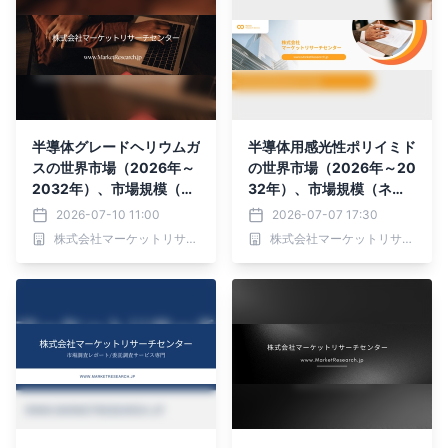
半導体グレードヘリウムガ
半導体用感光性ポリイミド
スの世界市場（2026年～
の世界市場（2026年～20
2032年）、市場規模（5.
32年）、市場規模（ネガ
5N、6N、その他）・分析
型感光性ポリイミド、ポジ
2026-07-10 11:00
2026-07-07 17:30
レポートを発表
型感光性ポリイミド）・分
株式会社マーケットリサーチセンター
株式会社マーケットリサーチセンター
析レポートを発表