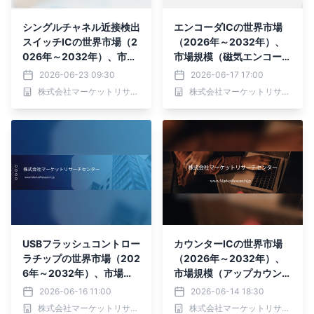
シングルチャネル近接検出
エンコーダICの世界市場
スイッチICの世界市場（2
（2026年～2032年）、
026年～2032年）、市場
市場規模（磁気エンコーダ
規模（静電容量式誘導、抵
IC、誘導型エンコーダI
2026-06-23 09:30
2026-06-17 17:00
抗式誘導）・分析レポート
C、光学式エンコーダASI
株式会社マーケットリサーチセンター
株式会社マーケットリサーチセンター
を発表
C）・分析レポートを発表
USBフラッシュコントロー
カウンターICの世界市場
ラチップの世界市場（202
（2026年～2032年）、
6年～2032年）、市場規
市場規模（アップカウンタ
模（USB2.0、USB3.
ー、ダウンカウンター、ア
2026-06-16 11:00
2026-06-14 18:30
0）・分析レポートを発表
ップ/ダウンカウンタ
株式会社マーケットリサーチセンター
株式会社マーケットリサーチセンター