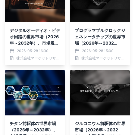
デジタルオーディオ・ビデ
プログラマブルクロックジ
オ回路の世界市場（2026
ェネレータチップの世界市
年～2032年）、市場規模
場（2026年～2032
（オーディオコーデック、
年）、市場規模（低電力発
2026-05-28 16:30
2026-05-28 15:00
ビデオコーデック）・分析
電チップ、高電力発電チッ
株式会社マーケットリサーチセンター
株式会社マーケットリサーチセンター
レポートを発表
プ）・分析レポートを発表
チタン前駆体の世界市場
ジルコニウム前駆体の世界
（2026年～2032年）、
市場（2026年～2032