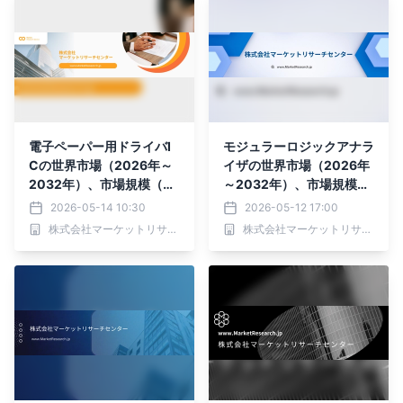
電子ペーパー用ドライバI
モジュラーロジックアナラ
Cの世界市場（2026年～
イザの世界市場（2026年
2032年）、市場規模（モ
～2032年）、市場規模
ノクロ ePaper ドライバ I
（チャンネル数：2～32、
2026-05-14 10:30
2026-05-12 17:00
C、カラー ePaper ドライ
チャンネル数：32～80、
株式会社マーケットリサーチセンター
株式会社マーケットリサーチセンター
バ IC）・分析レポートを
チャンネル数：80以
発表
上）・分析レポートを発表