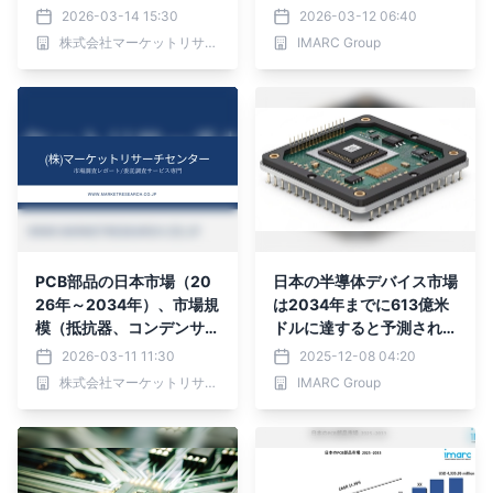
グ、ロジック、メモリ、マ
長率4.06%で成長する見
2026-03-14 15:30
2026-03-12 06:40
イクロ）・分析レポートを
通し
株式会社マーケットリサーチセンター
IMARC Group
発表
PCB部品の日本市場（20
日本の半導体デバイス市場
26年～2034年）、市場規
は2034年までに613億米
模（抵抗器、コンデンサ、
ドルに達すると予測されて
ダイオード、トランジス
おり、成長率は4.72%とな
2026-03-11 11:30
2025-12-08 04:20
タ、集積回路（IC）、コ
る見込み。
株式会社マーケットリサーチセンター
IMARC Group
ネクタ）・分析レポートを
発表