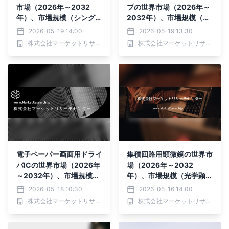
市場（2026年～2032
プの世界市場（2026年～
年）、市場規模（シングル
2032年）、市場規模（ブ
サイト、デュアルサイト、
ラックキャリアテープ、ク
2026-05-19 14:00
2026-05-19 13:30
4サイト、8サイト、その
リアキャリアテープ）・分
株式会社マーケットリサーチセンター
株式会社マーケットリサーチセンター
他）・分析レポートを発表
析レポートを発表
電子ペーパー画面用ドライ
集積回路用顕微鏡の世界市
バICの世界市場（2026年
場（2026年～2032
～2032年）、市場規模
年）、市場規模（光学顕微
（カラー電子ペーパー用ド
鏡/共焦点顕微鏡、電子顕
2026-05-18 10:30
2026-05-16 14:00
ライバIC、白黒電子ペー
微鏡、X線顕微鏡、原子間
株式会社マーケットリサーチセンター
株式会社マーケットリサーチセンター
パー用ドライバIC）・分
力顕微鏡 (AFM)）・分析
析レポートを発表
レポートを発表