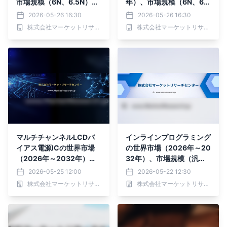
市場規模（6N、6.5N）・
年）、市場規模（6N、6.5
分析レポートを発表
N）・分析レポートを発表
2026-05-26 16:30
2026-05-26 16:30
株式会社マーケットリサーチセンター
株式会社マーケットリサーチセンター
マルチチャンネルLCDバ
インラインプログラミング
イアス電源ICの世界市場
の世界市場（2026年～20
（2026年～2032年）、
32年）、市場規模（汎用
市場規模（デュアルチャン
プログラミング、量産プロ
2026-05-25 12:00
2026-05-22 12:30
ネル、トリプルチャンネ
グラミング、特殊プログラ
株式会社マーケットリサーチセンター
株式会社マーケットリサーチセンター
ル、その他）・分析レポー
ミング）・分析レポートを
トを発表
発表