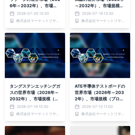
6年～2032年）、市場規
～2032年）、市場規模
模（エアキャビティQF
（4N、5N、6N）・分析
2026-07-20 10:30
2026-07-19 13:30
N、プラスチック成形QF
レポートを発表
株式会社マーケットリサーチセンター
株式会社マーケットリサーチセンター
N）・分析レポートを発表
タングステンエッチングガ
ATE半導体テストボードの
スの世界市場（2026年～
世界市場（2026年～203
2032年）、市場規模（六
2年）、市場規模（プロー
フッ化硫黄、三フッ化窒
ブカード、ロードボード、
2026-07-19 10:30
2026-07-12 11:00
素、四フッ化炭素、ヘキサ
バーンインボード）・分析
株式会社マーケットリサーチセンター
株式会社マーケットリサーチセンター
フルオロエタン、その
レポートを発表
他）・分析レポートを発表