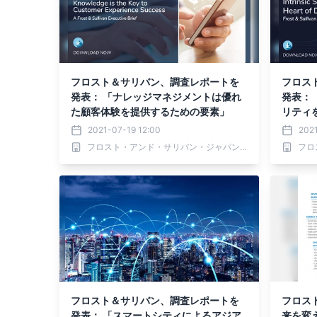
フロスト＆サリバン、調査レポートを
フロス
発表： 「ナレッジマネジメントは優れ
発表：
た顧客体験を提供するための要素」
リティ
イバー
2021-07-19 12:00
2021
フロスト・アンド・サリバン・ジャパン 株式会社
フロスト＆サリバン、調査レポートを
フロス
発表： 「スマートシティによるアジア
来を変