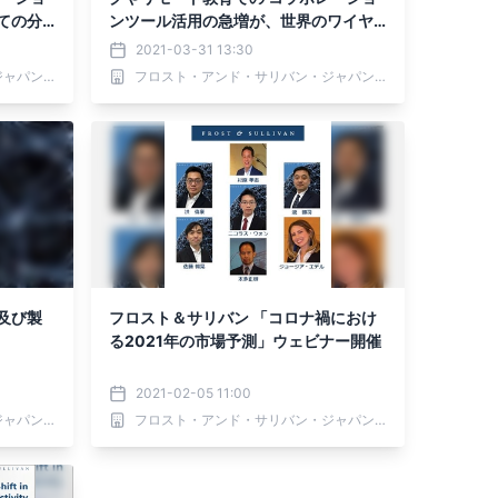
ての分
ンツール活用の急増が、世界のワイヤ
レス コンテンツシェアリング市場の成
2021-03-31 13:30
長を牽引」についての分析を発表
フロスト・アンド・サリバン・ジャパン 株式会社
フロスト・アンド・サリバン・ジャパン 株式会社
及び製
フロスト＆サリバン 「コロナ禍におけ
る2021年の市場予測」ウェビナー開催
2021-02-05 11:00
フロスト・アンド・サリバン・ジャパン 株式会社
フロスト・アンド・サリバン・ジャパン 株式会社