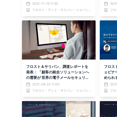
2021-11-15 11:30
2021
フロスト・アンド・サリバン・ジャパン 株式会社
フロスト＆サリバン、調査レポートを
フロスト
発表： 「顧客の統合ソリューションへ
ェビナ
の需要が 世界の電子メールセキュリテ
められ
ィ市場を強化する」
2021-08-23 11:00
2021
フロスト・アンド・サリバン・ジャパン 株式会社