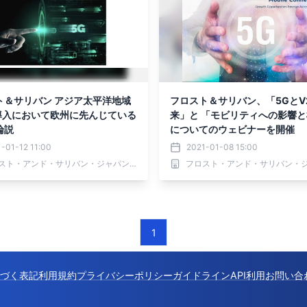
リバン アジア太平洋地域
フロスト＆サリバン、「5GとV
導入において欧州に先んじている
来」と 「モビリティへの影響
論説
についてのウェビナーを開催
-01-12 11:00
2021-01-08 15:00
フロスト・アンド・サリバン・ジャパン 株式会社
1
づく表記
利用規約
プライバシーポリシー
ガイドライン
API利用
お問い合