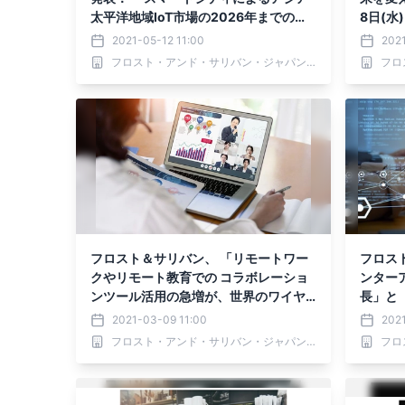
太平洋地域IoT市場の2026年までの成
8日(水
長」
2021-05-12 11:00
202
フロスト・アンド・サリバン・ジャパン 株式会社
フロスト＆サリバン、 「リモートワー
フロスト＆サ
クやリモート教育での コラボレーショ
ンター
ンツール活用の急増が、世界のワイヤ
長」と
レス コンテンツシェアリング市場の成
ブセキ
2021-03-09 11:00
202
長を牽引」についての分析を発表
いての
フロスト・アンド・サリバン・ジャパン 株式会社