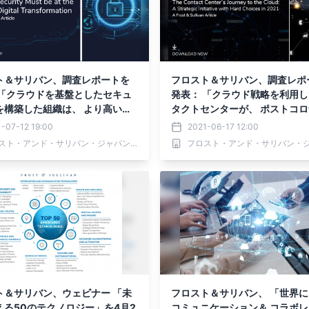
ト＆サリバン、調査レポートを
フロスト＆サリバン、調査レポ
 「クラウドを基盤としたセキュ
発表： 「クラウド戦略を利用
を構築した組織は、 より高いサ
タクトセンターが、 ポストコ
レジリエンスを発揮」
に優れた顧客体験を提供」
-07-12 19:00
2021-06-17 12:00
フロスト・アンド・サリバン・ジャパン 株式会社
ト＆サリバン、ウェビナー 「未
フロスト＆サリバン、 「世界
える50のテクノロジー」を4月2
コミュニケーション＆ コラボ