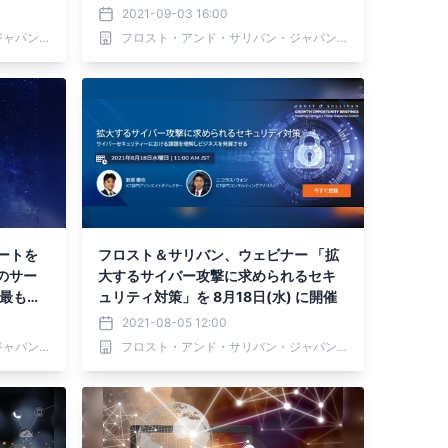
おけるサーキュラーエコノミー」を開
2021-09-03 16:00
催
フロスト・アンド・サリバン・ジャパン 株式会社
フロスト・アンド・サリバン・ジャパン 株式会社
ートを
フロスト＆サリバン、ウェビナー 「拡
のサー
大するサイバー攻撃に求められるセキ
 最も急
ュリティ対策」を 8月18日(水) に開催
る」
2021-08-05 12:00
フロスト・アンド・サリバン・ジャパン 株式会社
フロスト・アンド・サリバン・ジャパン 株式会社