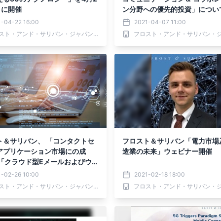
) に開催
ン分野への優先的投資」につい
析を発表
1-04-22 16:00
2021-04-07 11:00
フロスト・アンド・サリバン・ジャパン 株式会社
リバン、 「コンタクトセ
フロスト＆サリバン「電力市場
アプリケーション市場にの成
造業の未来」ウェビナー開催
 「クラウド型Eメールおよびウェ
ュリティソリューション」 につ
1-02-26 10:00
2021-02-18 18:00
分析を発表
フロスト・アンド・サリバン・ジャパン 株式会社