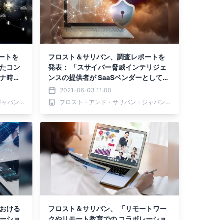
ートを
フロスト＆サリバン、調査レポートを
したコン
発表： 「スサイバー脅威インテリジェ
ロナ時代
ンスの提供者が SaaSベンダーとしての
地位を確立」
2021-06-03 11:00
フロスト・アンド・サリバン・ジャパン 株式会社
フロスト・アンド・サリバン・ジャパン 株式会社
における
フロスト＆サリバン、 「リモートワー
レーショ
クやリモート教育での コラボレーショ