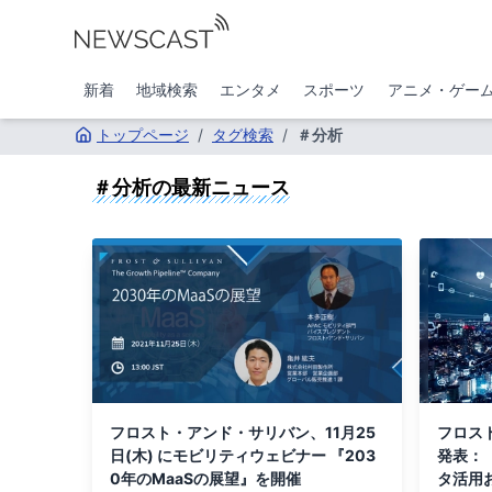
新着
地域検索
エンタメ
スポーツ
アニメ・ゲー
トップページ
/
タグ検索
/
＃分析
＃分析
の最新ニュース
フロスト・アンド・サリバン、11月25
フロス
日(木) にモビリティウェビナー 『203
発表：
0年のMaaSの展望』を開催
タ活用