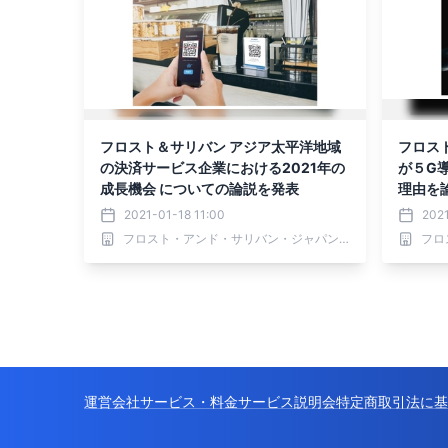
フロスト＆サリバン アジア太平洋地域
フロスト＆サ
の決済サービス企業における2021年の
が５G
成長機会 についての論説を発表
理由を
2021-01-18 11:00
2021
フロスト・アンド・サリバン・ジャパン 株式会社
運営会社
サービス・料金
サービス説明会
特定商取引法に基